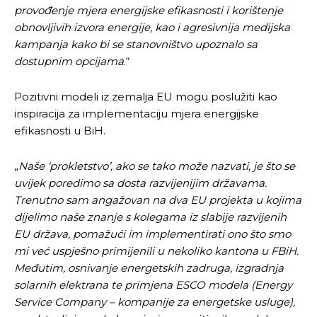
provođenje mjera energijske efikasnosti i korištenje
obnovljivih izvora energije, kao i agresivnija medijska
kampanja kako bi se stanovništvo upoznalo sa
dostupnim opcijama
.“
Pusti priču da živi!
Pusti priču da živi!
Pozitivni modeli iz zemalja EU mogu poslužiti kao
inspiracija za implementaciju mjera energijske
Ovim putem želimo da vam se zahvalimo što ste
Ovim putem želimo da vam se zahvalimo što ste
efikasnosti u BiH.
odlučili da pustite Vašu priču da živi, Redakcija
odlučili da pustite Vašu priču da živi, Redakcija
Objavi.ba
Objavi.ba
„
Naše ‘prokletstvo’, ako se tako može nazvati, je što se
uvijek poredimo sa dosta razvijenijim državama.
Trenutno sam angažovan na dva EU projekta u kojima
dijelimo naše znanje s kolegama iz slabije razvijenih
[wpuf_form id=”7463”]
[wpuf_form id=”7463”]
EU država, pomažući im implementirati ono što smo
mi već uspješno primijenili u nekoliko kantona u FBiH.
Međutim, osnivanje energetskih zadruga, izgradnja
solarnih elektrana te primjena ESCO modela (Energy
Service Company – kompanije za energetske usluge),