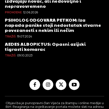
izdvajaju novac, ali nedovoljno i
nepravovremeno
PROMJENE
12.06.2026
PSIHOLOG ODGOVARA PETKOM: Iza
napada panike stoji nedostatak stvarne
povezanosti s nekim ili nečim
TRAŽIŠ
19.07.2024
AEDES ALBOPICTUS: Opasni azijski
tigrasti komarac
TRAŽIŠ
09.10.2023
Objavi.ba je punopravni član Vijeća za štampu i online medije u
BiH. Reagiranja na izvještavanje portala možete slati na adresu