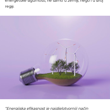
energetske sigurnosti, ne samo u zemlji, nego i u široj
regiji.
“Energijska efikasnost je najdjelotvorniji način