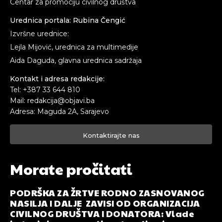
Centar za promociju civilnog društva
Urednica portala: Rubina Čengić
Izvršne urednice:
Lejla Mijović, urednica za multimedije
Aida Daguda, glavna urednica sadržaja
Kontakt i adresa redakcije:
Tel: +387 33 644 810
Mail: redakcija@objavi.ba
Adresa: Maguda 2A, Sarajevo
Kontaktirajte nas
Morate pročitati
PODRŠKA ZA ŽRTVE RODNO ZASNOVANOG
NASILJA I DALJE ZAVISI OD ORGANIZACIJA
CIVILNOG DRUŠTVA I DONATORA: Vlade