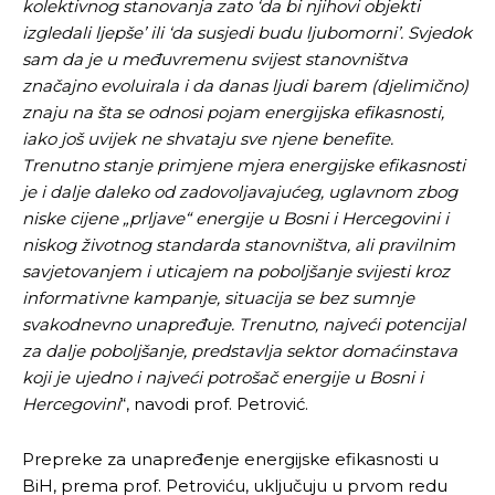
kolektivnog stanovanja zato ‘da bi njihovi objekti
izgledali ljepše’ ili ‘da susjedi budu ljubomorni’. Svjedok
sam da je u međuvremenu svijest stanovništva
značajno evoluirala i da danas ljudi barem (djelimično)
znaju na šta se odnosi pojam energijska efikasnosti,
iako još uvijek ne shvataju sve njene benefite.
Trenutno stanje primjene mjera energijske efikasnosti
je i dalje daleko od zadovoljavajućeg, uglavnom zbog
niske cijene „prljave“ energije u Bosni i Hercegovini i
niskog životnog standarda stanovništva, ali pravilnim
savjetovanjem i uticajem na poboljšanje svijesti kroz
informativne kampanje, situacija se bez sumnje
svakodnevno unapređuje. Trenutno, najveći potencijal
za dalje poboljšanje, predstavlja sektor domaćinstava
koji je ujedno i najveći potrošač energije u Bosni i
Hercegovini
“, navodi prof. Petrović.
Prepreke za unapređenje energijske efikasnosti u
BiH, prema prof. Petroviću, uključuju u prvom redu