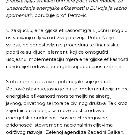
predstavljaju svakako primjere pozitivnih modela za
unapređenje energijske efikasnosti u EU koje je važno
spomenuti
”, poručuje prof. Petrović.
U zaključku, energijska efikasnost igra ključnu ulogu u
ostvarivanju ciljeva održivog razvoja. Poboljšanje
svijesti, pojednostavljenje procedura te finansijska
podrška su ključni elementi koji će omogućiti
uspješnu implementaciju mjera energijske efikasnosti
i pridonijeti održivoj energetskoj budućnosti zemlje.
S obzirom na izazove i potencijale koje je prof.
Petrović istaknuo, jasno je da se implementacija mjera
energijske efikasnosti mora temeljiti na sinergiji
javnog, privatnog sektora te civilnog društva. Tek kroz
zajedničku saradnju se može postići održiva
energetska budućnost Bosne i Hercegovine,
pridonoseći istovremeno nacionalnim ciljevima
održivog razvoja i Zelenoj agendi za Zapadni Balkan.