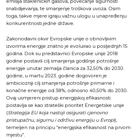
emisija stakleničkih gasova, povećanje sigurnosti
snabdijevanja, te smanjenje troškova uvoza. Osim
toga, takve mjere igraju važnu ulogu u unapređenju
konkurentnosti jedne države.
Zakonodavni okvir Evropske unije o obnovljivim
izvorima energije znatno je evoluirao u posljednjih 15
godina. Dok su predstavnici Evropske unije 2018.
godine postavili cilj smanjenja godišnje potrošnje
energije unutar zemalja članica za 32,50% do 2030.
godine, u martu 2023. godine dogovoren je
ambiciozniji cilj smanjenja potrošnje primarne i
konačne energije od 38%, odnosno 40,50% do 2030.
Ovaj usmjereni pristup energijskoj efikasnosti
postavlja se kao strateški prioritet Energetske unije
(
Strategija EU koja nastoji osigurati cjenovno
pristupačnu, sigurnu i održivu energiju u Evropi
),
temeljen na principu “energijska efikasnost na prvom
mjestu”.