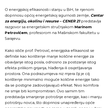
O energijskoj efikasnosti i stanju u BiH, te njenom
doprinosu općoj energetskoj sigurnosti zemlje,
Centar
za energiju, okolinu i resurse – CENER 21
predstavlja
razgovor sa energetskim stručnjakom
Marinom
Petrovićem
, profesorom na Mašinskom fakultetu u
Sarajevu.
Kako ističe prof. Petrović, energijska efikasnost se
definiše kao korištenje manje količine energije za
obavljanje istog posla, odnosno za postizanje istog
efekta prilikom grijanja, hlađenja ili osvjetljavanja
prostora. Ona podrazumijeva niz mjera čiji je cilj
korištenje minimalno moguće količine energije tako
da se postigne zadovoljavajući efekat. Nivo komfora
ne smije biti kompromitiran. Ovo samim tim
predstavlja smanjenje potrošnje energije, kao i manju
potrošnju novca, što doprinosi unapređenju opće