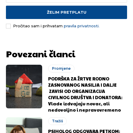
ŽELIM PRETPLATU
Pročitao sam i prihvatam
pravila privatnosti.
Povezani članci
Promjene
PODRŠKA ZA ŽRTVE RODNO
ZASNOVANOG NASILJA I DALJE
ZAVISI OD ORGANIZACIJA
CIVILNOG DRUŠTVA I DONATORA:
Vlade izdvajaju novac, ali
nedovoljno i nepravovremeno
Tražiš
PSIHOLOG ODGOVARA PETKOM: