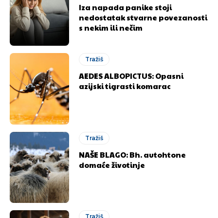
Iza napada panike stoji
nedostatak stvarne povezanosti
s nekim ili nečim
Tražiš
AEDES ALBOPICTUS: Opasni
azijski tigrasti komarac
Tražiš
NAŠE BLAGO: Bh. autohtone
domaće životinje
Tražiš