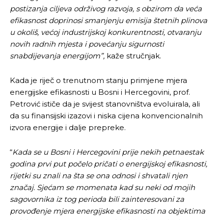
postizanja ciljeva održivog razvoja, s obzirom da veća
efikasnost doprinosi smanjenju emisija štetnih plinova
u okoliš, većoj industrijskoj konkurentnosti, otvaranju
novih radnih mjesta i povećanju sigurnosti
snabdijevanja energijom”,
kaže stručnjak.
Kada je riječ o trenutnom stanju primjene mjera
energijske efikasnosti u Bosni i Hercegovini, prof.
Petrović ističe da je svijest stanovništva evoluirala, ali
da su finansijski izazovi i niska cijena konvencionalnih
izvora energije i dalje prepreke.
“
Kada se u Bosni i Hercegovini prije nekih petnaestak
godina prvi put počelo pričati o energijskoj efikasnosti,
rijetki su znali na šta se ona odnosi i shvatali njen
značaj. Sjećam se momenata kad su neki od mojih
sagovornika iz tog perioda bili zainteresovani za
provođenje mjera energijske efikasnosti na objektima