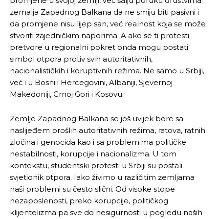
promjene u svojoj zemlji, već šalju poruku društvima
zemalja Zapadnog Balkana da ne smiju biti pasivni i
da promjene nisu lijep san, već realnost koja se može
stvoriti zajedničkim naporima. A ako se ti protesti
pretvore u regionalni pokret onda mogu postati
simbol otpora protiv svih autoritativnih,
nacionalističkih i koruptivnih režima. Ne samo u Srbiji,
već i u Bosni i Hercegovini, Albaniji, Sjevernoj
Makedoniji, Crnoj Gori i Kosovu.
Zemlje Zapadnog Balkana se još uvijek bore sa
naslijeđem prošlih autoritativnih režima, ratova, ratnih
zločina i genocida kao i sa problemima političke
nestabilnosti, korupcije i nacionalizma. U tom
kontekstu, studentski protesti u Srbiji su postali
svjetionik otpora. Iako živimo u različitim zemljama
naši problemi su često slični. Od visoke stope
nezaposlenosti, preko korupcije, političkog
klijentelizma pa sve do nesigurnosti u pogledu naših