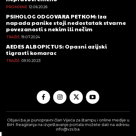
PROMJENE
12.06.2026
PSIHOLOG ODGOVARA PETKOM: Iza
napada panike stoji nedostatak stvarne
povezanosti s nekim ili nečim
TRAŽIŠ
19.07.2024
AEDES ALBOPICTUS: Opasni azijski
tigrasti komarac
TRAŽIŠ
09.10.2023
Objavi.ba je punopravni član Vijeća za štampu i online medije u
BiH. Reagiranja na izvještavanje portala možete slati na adresu
info@vzs.ba.