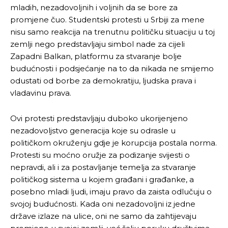
mladih, nezadovoljnih i voljnih da se bore za
promjene čuo. Studentski protesti u Srbiji za mene
nisu samo reakcija na trenutnu političku situaciju u toj
zemlji nego predstavljaju simbol nade za cijeli
Zapadni Balkan, platformu za stvaranje bolje
budućnosti i podsjećanje na to da nikada ne smijemo
odustati od borbe za demokratiju, ljudska prava i
vladavinu prava.
Ovi protesti predstavljaju duboko ukorijenjeno
nezadovoljstvo generacija koje su odrasle u
političkom okruženju gdje je korupcija postala norma.
Protesti su moćno oružje za podizanje svijesti o
nepravdi, ali i za postavljanje temelja za stvaranje
političkog sistema u kojem građani i građanke, a
posebno mladi ljudi, imaju pravo da zaista odlučuju o
svojoj budućnosti. Kada oni nezadovoljni iz jedne
države izlaze na ulice, oni ne samo da zahtijevaju