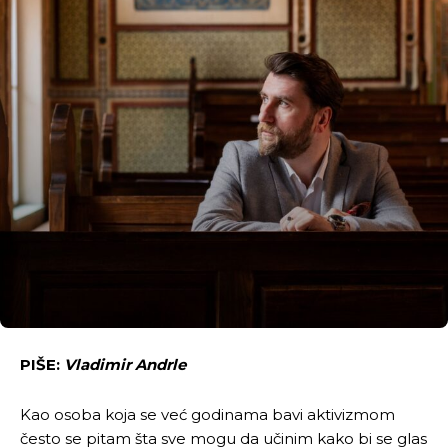
PIŠE:
Vladimir Andrle
Kao osoba koja se već godinama bavi aktivizmom
često se pitam šta sve mogu da učinim kako bi se glas