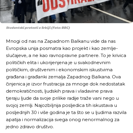
Studentski protesti u Srbiji (Foto: BBC)
Mnogi od nas na Zapadnom Balkanu vide da nas
Evropska unija posmatra kao projekt i kao zemlje-
slučajeve, a ne kao ravnopravne partnere. To je krivica
političkih elita i ukorijenjena je u svakodnevnim
političkim, društvenim i ekonomskim iskustvima
građana i građanki zemalja Zapadnog Balkana. Ova
činjenica je izvor frustracija za mnoge dok nedostatak
demokratičnosti, ljudskih prava i vladavine prava
tjeraju ljude da svoje prilike radije traže vani nego u
svojoj zemlji. Najozbiljnija posljedica tih iskustava u
posljednjih 30 i više godina je ta što se u ljudima razvila
apatija i normalizacija svega onog nenormalnog za
jedno zdravo društvo.