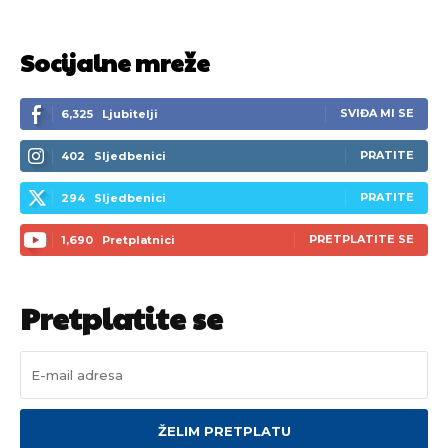
Socijalne mreže
[wpuf_form id=”7463”]
[wpuf_form id=”7463”]
SVIĐA MI SE
6,325
Ljubitelji
PRATITE
402
Sljedbenici
PRATITE
294
Sljedbenici
PRETPLATITE SE
1,690
Pretplatnici
Pretplatite se
ŽELIM PRETPLATU