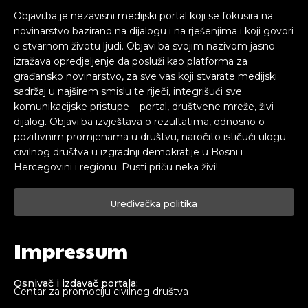
Objavi.ba je nezavisni medijski portal koji se fokusira na
novinarstvo bazirano na dijalogu i na rješenjima i koji govori
o stvarnom životu ljudi. Objavi.ba svojim nazivom jasno
izražava opredjeljenje da posluži kao platforma za
građansko novinarstvo, za sve vas koji stvarate medijski
sadržaj u najširem smislu te riječi, integrišući sve
komunikacijske pristupe – portal, društvene mreže, živi
dijalog. Objavi.ba izvještava o rezultatima, odnosno o
pozitivnim promjenama u društvu, naročito ističući ulogu
civilnog društva u izgradnji demokratije u Bosni i
Hercegovini i regionu. Pusti priču neka živi!
Uređivačka politika
Impressum
Osnivač i izdavač portala:
Centar za promociju civilnog društva