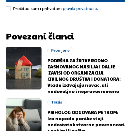
Pročitao sam i prihvatam
pravila privatnosti.
Povezani članci
Promjene
PODRŠKA ZA ŽRTVE RODNO
ZASNOVANOG NASILJA I DALJE
ZAVISI OD ORGANIZACIJA
CIVILNOG DRUŠTVA I DONATORA:
Vlade izdvajaju novac, ali
nedovoljno i nepravovremeno
Tražiš
PSIHOLOG ODGOVARA PETKOM:
Iza napada panike stoji
nedostatak stvarne povezanosti
s nekim ili nečim