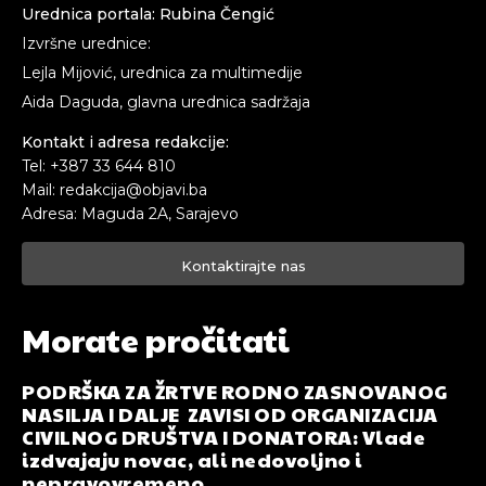
Urednica portala: Rubina Čengić
Izvršne urednice:
Lejla Mijović, urednica za multimedije
Aida Daguda, glavna urednica sadržaja
Kontakt i adresa redakcije:
Tel: +387 33 644 810
Mail: redakcija@objavi.ba
Adresa: Maguda 2A, Sarajevo
Kontaktirajte nas
Morate pročitati
PODRŠKA ZA ŽRTVE RODNO ZASNOVANOG
NASILJA I DALJE ZAVISI OD ORGANIZACIJA
CIVILNOG DRUŠTVA I DONATORA: Vlade
izdvajaju novac, ali nedovoljno i
nepravovremeno