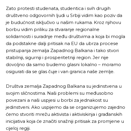
Zato protesti studenata, studentica i svih drugih
društveno odgovornih ljudi u Srbiji vidim kao poziv da
je budućnost isključivo u našim rukama. Kroz njihovu
borbu vidim priliku za stvaranje regionalne
solidarnosti i suradnje među društvima a koja bi mogla
da podstakne dalji pritisak na EU da ubrza procese
pristupanja zemalja Zapadnog Balkana i tako stvori
stabilniji, sigurniji i prosperitetniji region. Jer nije
dovoljno da samo budemo glasni lokalno – moramo
osigurati da se glas čuje i van granica naše zemlje.
Društva zemalja Zapadnog Balkana su jedinstvena u
svojim sličnostima. Naši problemi su međusobno
povezani a naši uspjesi u borbi za jednakost su
jedinstveni. Ako uspijemo da se organizujemo zajedno
ćemo stvoriti mrežu aktivista i aktiviskinja i građanskih
inicijativa koja će značiti snažniji pritisak za promjene u
cijeloj regiji.