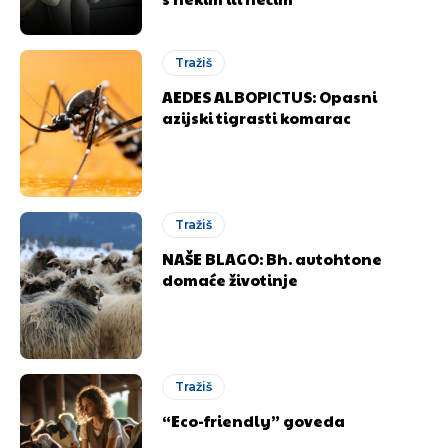
Tražiš
AEDES ALBOPICTUS: Opasni
azijski tigrasti komarac
Tražiš
NAŠE BLAGO: Bh. autohtone
domaće životinje
Tražiš
“Eco-friendly” goveda