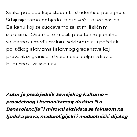
Svaka pobjeda koju studenti i studentice postignu u
Srbiji nije samo pobjeda za njih već i za sve nas na
Balkanu koji se suočavamo sa istim ili sličnim
izazovima. Ovo može značiti početak regionalne
solidarnosti među civilnim sektorom ali i početak
političkog aktivizma i aktivnog građanstva koji
prevazilazi granice i stvara novu, bolju i zdraviju
budućnost za sve nas.
Pusti priču da živi!
Pusti priču da živi!
Autor je predsjednik Jevrejskog kulturno –
prosvjetnog i humanitarnog društva “La
Benevolencija” i mirovni aktivista sa fokusom na
ljudska prava, međureligijski i međuetnički dijalog
Ovim putem želimo da vam se zahvalimo što ste
Ovim putem želimo da vam se zahvalimo što ste
odlučili da pustite Vašu priču da živi, Redakcija
odlučili da pustite Vašu priču da živi, Redakcija
Objavi.ba
Objavi.ba