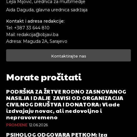
Lejla Mijović, urednica za multimedije
Aida Daguda, glavna urednica sadržaja
Kontakt i adresa redakcije:
Tel: +387 33 644 810
Mail: redakcija@objavi.ba
Adresa: Maguda 2A, Sarajevo
Kontaktirajte nas
Morate pročitati
PODRŠKA ZA ŽRTVE RODNO ZASNOVANOG
NASILJA I DALJE ZAVISI OD ORGANIZACIJA
CIVILNOG DRUŠTVA I DONATORA: Vlade
izdvajaju novac, ali nedovoljno i
nepravovremeno
PROMJENE
12.06.2026
PSIHOLOG ODGOVARA PETKOM: Iza