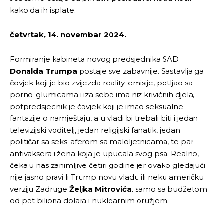
kako da ih isplate.
četvrtak, 14. novembar 2024.
Formiranje kabineta novog predsjednika SAD
Donalda Trumpa
postaje sve zabavnije. Sastavlja ga
čovjek koji je bio zvijezda reality-emisije, petljao sa
porno-glumicama i iza sebe ima niz krivičnih djela,
potpredsjednik je čovjek koji je imao seksualne
fantazije o namještaju, a u vladi bi trebali biti i jedan
televizijski voditelj, jedan religijski fanatik, jedan
političar sa seks-aferom sa maloljetnicama, te par
antivaksera i žena koja je upucala svog psa. Realno,
čekaju nas zanimljive četiri godine jer ovako gledajući
nije jasno pravi li Trump novu vladu ili neku američku
verziju Zadruge
Željka
Mitrovića
, samo sa budžetom
od pet biliona dolara i nuklearnim oružjem.