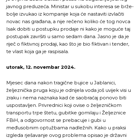
javnog preduzeća. Ministar u sukobu interesa se brže-
bolje izvukao iz kompanije koja će nastaviti izvlačiti
novac nas građana, a nije rečeno koliko će tog novca
Isak dobiti u postupku prodaje ni kako je moguće taj
postupak završiti u samo sedam dana. Jasno je da je
riječ o fiktivnoj prodaji, kao što je bio fiktivan i tender,
te vlast koja ga je raspisala.
utorak, 12. novembar 2024.
Mjesec dana nakon tragične bujice u Jablanici,
željeznička pruga koju je odnijela voda još uvijek visi u
zraku i nema naznaka kad će saobraćaj ponovo biti
uspostavljen. Privrednici koji ovise o željezničkom
transportu trpe štetu, gubitke gomilaju i Željeznice
FBiH, a odgovornost se prebacuje i gubi u
međusobnim optužbama nadležnih. Kako u praksi
izgleda rješavanje ovog problema opisao je državni