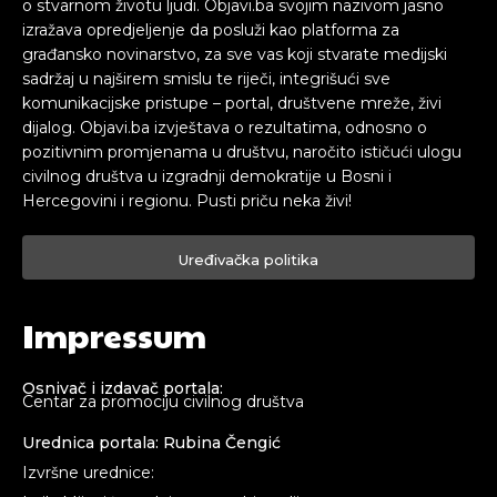
o stvarnom životu ljudi. Objavi.ba svojim nazivom jasno
izražava opredjeljenje da posluži kao platforma za
građansko novinarstvo, za sve vas koji stvarate medijski
sadržaj u najširem smislu te riječi, integrišući sve
komunikacijske pristupe – portal, društvene mreže, živi
dijalog. Objavi.ba izvještava o rezultatima, odnosno o
pozitivnim promjenama u društvu, naročito ističući ulogu
civilnog društva u izgradnji demokratije u Bosni i
Hercegovini i regionu. Pusti priču neka živi!
Uređivačka politika
Impressum
Osnivač i izdavač portala:
Centar za promociju civilnog društva
Urednica portala: Rubina Čengić
Izvršne urednice: