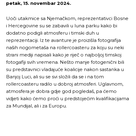
petak, 15. novembar 2024.
Uoči utakmice sa Njemačkom, reprezentativci Bosne
i Hercegovine su se zabavili u luna parku kako bi
dodatno podigli atmosferu i timski duh u
reprezentaciji. Iz te avanture je proizišla fotografija
naših nogometaša na rollercoasteru za koju su neki
strani mediji napisali kako je riječ o najboljoj timskoj
fotogafiji svih vremena. Nešto manje fotogenični bili
su predstavnici vladajuće koalicije nakon sastanka u
Banjoj Luci, ali su se svi složili da se i na tom
rollercoasteru radilo u dobroj atmosferi. Uglavnom,
atmosfera je dobra gdje god pogledaš, pa ćemo
vidjeti kako ćemo proći u predstojećim kvalifikacijama
za Mundijal, ali i za Europu.