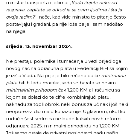
ministar transporta riječima: „
Kada čujete neke od
rasprava, zapitate se otkud ja sa ovim ljudima i šta ja
ovdje radim?
“ Inače, kad vide ministra to pitanje često
postavljaju i građani, pa nije loše da je i sam nadošao
na njega.
srijeda, 13. novembar 2024.
Ne prestaju polemike i tumačenja u vezi prijedloga
novog načina obračuna plata u Federaciji BiH sa kojim
je izišla Vlada. Najprije je bilo rečeno da će
minimalna
plata
biti hiljadu maraka, sada se barata sa nekim
minimalnim prihodom
čak 1,200 KM ali računicu sa
kojom se dolazi do te cifre kombinirajući platu,
naknadu za topli obrok, neki bonus za učinak i još neki
neoporezivi dio malo ko razumije. Uglavnom, ukoliko
u idućih šest sedmica ne bude kakvih novih reformi,
od januara 2025. minimalni prihodi idu na 1,200 KM.
Još samo ostaje da privatni poslodavci nađu način