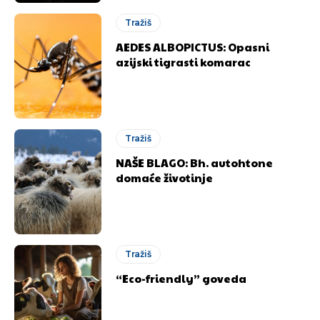
Tražiš
AEDES ALBOPICTUS: Opasni
azijski tigrasti komarac
Tražiš
NAŠE BLAGO: Bh. autohtone
domaće životinje
Tražiš
“Eco-friendly” goveda