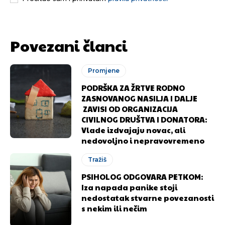
[wpuf_form id=”7463”]
[wpuf_form id=”7463”]
Povezani članci
Promjene
PODRŠKA ZA ŽRTVE RODNO
ZASNOVANOG NASILJA I DALJE
ZAVISI OD ORGANIZACIJA
CIVILNOG DRUŠTVA I DONATORA:
Vlade izdvajaju novac, ali
nedovoljno i nepravovremeno
Tražiš
PSIHOLOG ODGOVARA PETKOM:
Iza napada panike stoji
nedostatak stvarne povezanosti
s nekim ili nečim