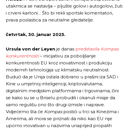
utakmica se nastavlja – pljušte golovi i autogolovi, žuti
i crveni kartoni… Što bi rekli sportski komentatori,
prava poslastica za neutralne gledatelje.
četvrtak, 30. januar 2025.
Ursula von der Leyen
je danas
predstavila
Kompas
konkurentnosti
– inicijativu za poboljšanje
konkurentnosti EU kroz inovativnost i produkciju
modernih tehnologija uz klimatsku neutralnost.
Budući da je Unija ostala dobrano u prašini iza SAD i
Kine u umjetnoj inteligenciji, kriptovalutama,
digitalnim medijskim platformama i trgovinama, čini
se kako su se u Briselu probudili i okanuli misije da
samo regulišu ono što drugi izmisle i naprave.
Vidjećemo šta će
Kompas
postići u trci sa Kinezima i
Amerima, ali mora se priznati da niko kao EU nije
uporno inovativan u nazivima unaprijed propalih