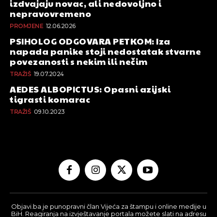
izdvajaju novac, ali nedovoljno i
nepravovremeno
PROMJENE
12.06.2026
PSIHOLOG ODGOVARA PETKOM: Iza
napada panike stoji nedostatak stvarne
povezanosti s nekim ili nečim
TRAŽIŠ
19.07.2024
AEDES ALBOPICTUS: Opasni azijski
tigrasti komarac
TRAŽIŠ
09.10.2023
Objavi.ba je punopravni član Vijeća za štampu i online medije u
BiH. Reagiranja na izvještavanje portala možete slati na adresu