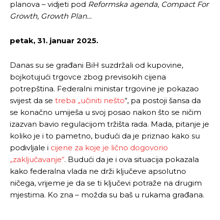
planova – vidjeti pod
Reformska agenda, Compact For
Growth, Growth Plan…
petak, 31. januar 2025.
Danas su se građani BiH suzdržali od kupovine,
bojkotujući trgovce zbog previsokih cijena
potrepština. Federalni ministar trgovine je pokazao
svijest da se
treba „učiniti nešto
“, pa postoji šansa da
se konačno umiješa u svoj posao nakon što se ničim
izazvan bavio regulacijom tržišta rada. Mada, pitanje je
koliko je i to pametno, budući da je priznao kako su
podivljale i
cijene za koje je lično dogovorio
„zaključavanje“
. Budući da je i ova situacija pokazala
kako federalna vlada ne drži ključeve apsolutno
ničega, vrijeme je da se ti ključevi potraže na drugim
mjestima. Ko zna – možda su baš u rukama građana.