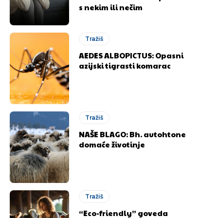
s nekim ili nečim
Tražiš
AEDES ALBOPICTUS: Opasni
azijski tigrasti komarac
Tražiš
NAŠE BLAGO: Bh. autohtone
domaće životinje
Tražiš
“Eco-friendly” goveda