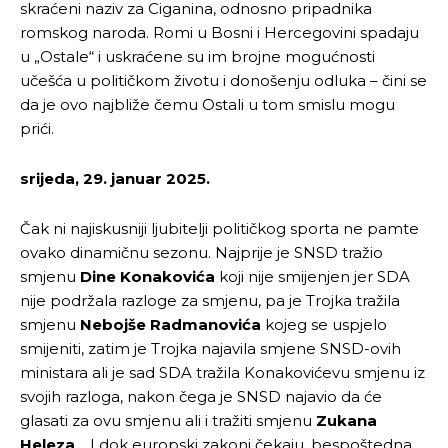
skraćeni naziv za Ciganina, odnosno pripadnika
romskog naroda. Romi u Bosni i Hercegovini spadaju
u „Ostale“ i uskraćene su im brojne mogućnosti
učešća u političkom životu i donošenju odluka – čini se
da je ovo najbliže čemu Ostali u tom smislu mogu
prići.
srijeda, 29. januar 2025.
Čak ni najiskusniji ljubitelji političkog sporta ne pamte
ovako dinamičnu sezonu. Najprije je SNSD tražio
smjenu
Dine Konakovića
koji nije smijenjen jer SDA
nije podržala razloge za smjenu, pa je Trojka tražila
smjenu
Nebojše Radmanovića
kojeg se uspjelo
smijeniti, zatim je Trojka najavila smjene SNSD-ovih
ministara ali je sad SDA tražila Konakovićevu smjenu iz
svojih razloga, nakon čega je SNSD najavio da će
glasati za ovu smjenu ali i tražiti smjenu
Zukana
Heleza
… I dok europski zakoni čekaju, bespoštedna