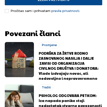
Pročitao sam i prihvatam
pravila privatnosti.
[wpuf_form id=”7463”]
[wpuf_form id=”7463”]
Povezani članci
Promjene
PODRŠKA ZA ŽRTVE RODNO
ZASNOVANOG NASILJA I DALJE
ZAVISI OD ORGANIZACIJA
CIVILNOG DRUŠTVA I DONATORA:
Vlade izdvajaju novac, ali
nedovoljno i nepravovremeno
Tražiš
PSIHOLOG ODGOVARA PETKOM:
Iza napada panike stoji
nedostatak stvarne povezanosti