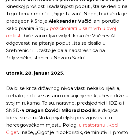
kineskoj prošlosti i sadašnjosti poput „šta se desilo na
Trgu Tienanmen“ ili „čiji je Tajvan“. Nego, budući da je
predsjednik Srbije
Aleksandar Vučić
lani poručio
kako planira Srbiju
pozicionirati u sam vrh u ovoj
oblasti
, biće zanimljivo vidjeti kako će Vučićev AI
odgovarati na pitanja poput „šta se desilo u
Srebrenici“ ili „zašto je pala nadstrešnica na
željezničkoj stanici u Novom Sadu“.
utorak, 28. januar 2025.
Da bi se kriza državnog nivoa vlasti nekako riješila,
trebalo je da se sastanu oni koji njene ključeve drže u
svojim rukama. To su, naravno, predsjednici HDZ-a i
SNSD-a
Dragan Čović
i
Milorad Dodik
, a dvojica
lidera su se našli da prijateljski porazgovaraju u
hercegovačkom mjestu Polog,
u restoranu „Kod
Cige“
. Inače, „Cigo“ je hipokoristik, deminutiv ili prosto