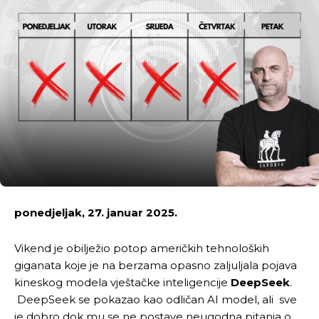
ponedjeljak, 27. januar 2025.
Vikend je obilježio potop američkih tehnoloških
giganata koje je na berzama opasno zaljuljala pojava
kineskog modela vještačke inteligencije
DeepSeek
.
DeepSeek se pokazao kao odličan AI model, ali sve
je dobro dok mu se ne postave neugodna pitanja o