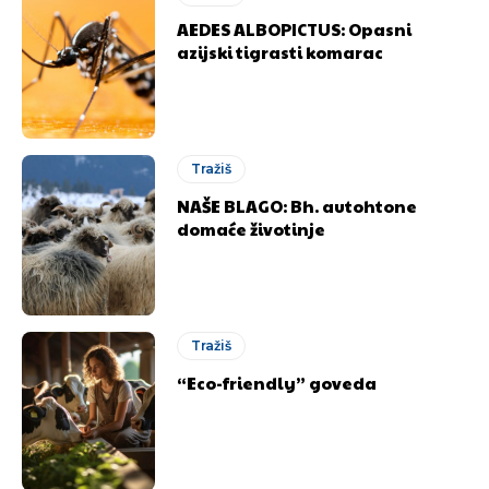
AEDES ALBOPICTUS: Opasni
azijski tigrasti komarac
Tražiš
NAŠE BLAGO: Bh. autohtone
domaće životinje
Tražiš
“Eco-friendly” goveda