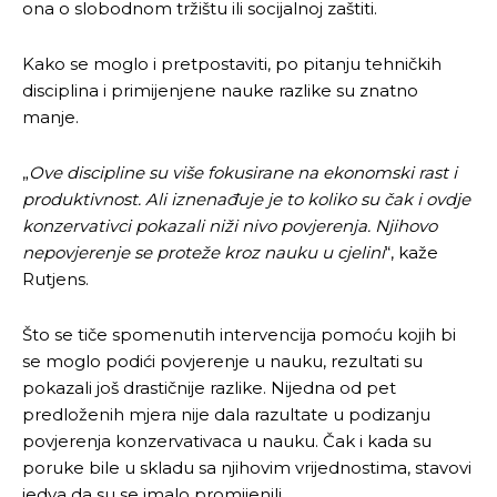
ona o slobodnom tržištu ili socijalnoj zaštiti.
Kako se moglo i pretpostaviti, po pitanju tehničkih
disciplina i primijenjene nauke razlike su znatno
manje.
„
Ove discipline su više fokusirane na ekonomski rast i
produktivnost. Ali iznenađuje je to koliko su čak i ovdje
konzervativci pokazali niži nivo povjerenja. Njihovo
nepovjerenje se proteže kroz nauku u cjelini
“, kaže
Rutjens.
Što se tiče spomenutih intervencija pomoću kojih bi
se moglo podići povjerenje u nauku, rezultati su
pokazali još drastičnije razlike. Nijedna od pet
predloženih mjera nije dala razultate u podizanju
povjerenja konzervativaca u nauku. Čak i kada su
poruke bile u skladu sa njihovim vrijednostima, stavovi
jedva da su se imalo promijenili.