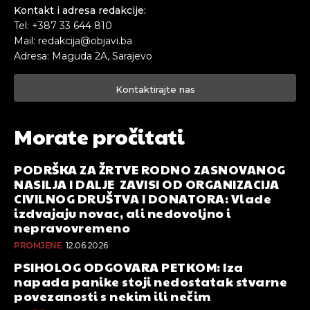
Kontakt i adresa redakcije:
Tel: +387 33 644 810
Mail: redakcija@objavi.ba
Adresa: Maguda 2A, Sarajevo
Kontaktirajte nas
Morate pročitati
PODRŠKA ZA ŽRTVE RODNO ZASNOVANOG
NASILJA I DALJE ZAVISI OD ORGANIZACIJA
CIVILNOG DRUŠTVA I DONATORA: Vlade
izdvajaju novac, ali nedovoljno i
nepravovremeno
PROMJENE
12.06.2026
PSIHOLOG ODGOVARA PETKOM: Iza
napada panike stoji nedostatak stvarne
povezanosti s nekim ili nečim