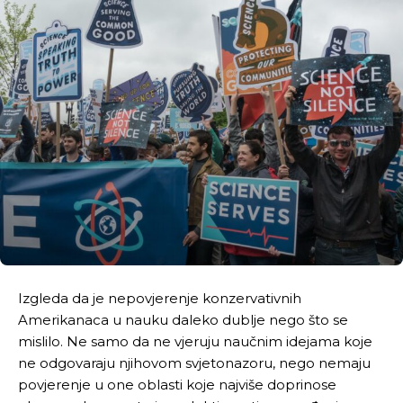
Izgleda da je nepovjerenje konzervativnih
Amerikanaca u nauku daleko dublje nego što se
mislilo. Ne samo da ne vjeruju naučnim idejama koje
ne odgovaraju njihovom svjetonazoru, nego nemaju
povjerenje u one oblasti koje najviše doprinose