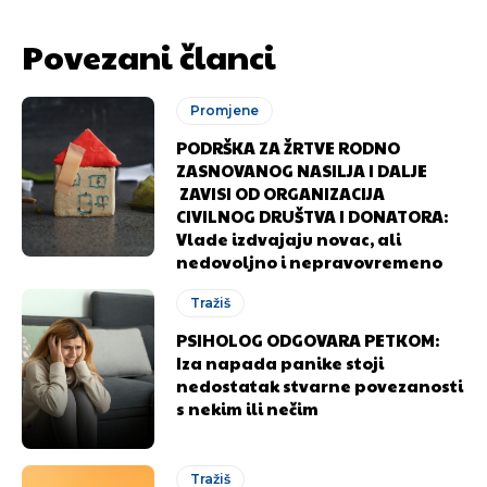
Povezani članci
Promjene
PODRŠKA ZA ŽRTVE RODNO
ZASNOVANOG NASILJA I DALJE
ZAVISI OD ORGANIZACIJA
CIVILNOG DRUŠTVA I DONATORA:
Vlade izdvajaju novac, ali
nedovoljno i nepravovremeno
Tražiš
PSIHOLOG ODGOVARA PETKOM:
Iza napada panike stoji
nedostatak stvarne povezanosti
s nekim ili nečim
Tražiš