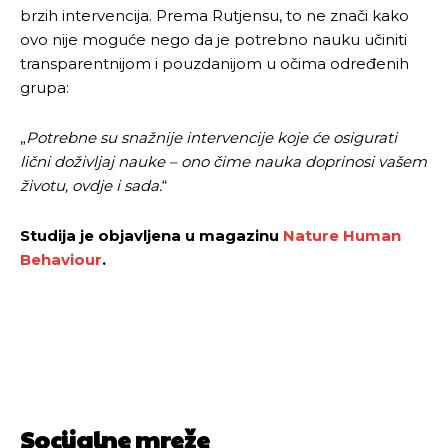
brzih intervencija. Prema Rutjensu, to ne znači kako
Pusti priču da živi!
Pusti priču da živi!
ovo nije moguće nego da je potrebno nauku učiniti
transparentnijom i pouzdanijom u očima određenih
grupa:
Ovim putem želimo da vam se zahvalimo što ste
Ovim putem želimo da vam se zahvalimo što ste
odlučili da pustite Vašu priču da živi, Redakcija
odlučili da pustite Vašu priču da živi, Redakcija
„
Potrebne su snažnije intervencije koje će osigurati
Objavi.ba
Objavi.ba
lični doživljaj nauke – ono čime nauka doprinosi vašem
životu, ovdje i sada.
“
Studija je objavljena u magazinu
Nature Human
[wpuf_form id=”7463”]
[wpuf_form id=”7463”]
Behaviour
.
Socijalne mreže