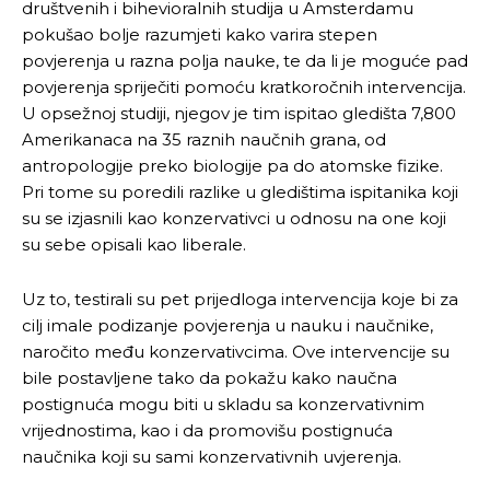
društvenih i bihevioralnih studija u Amsterdamu
pokušao bolje razumjeti kako varira stepen
povjerenja u razna polja nauke, te da li je moguće pad
povjerenja spriječiti pomoću kratkoročnih intervencija.
U opsežnoj studiji, njegov je tim ispitao gledišta 7,800
Amerikanaca na 35 raznih naučnih grana, od
antropologije preko biologije pa do atomske fizike.
Pri tome su poredili razlike u gledištima ispitanika koji
su se izjasnili kao konzervativci u odnosu na one koji
su sebe opisali kao liberale.
Uz to, testirali su pet prijedloga intervencija koje bi za
cilj imale podizanje povjerenja u nauku i naučnike,
naročito među konzervativcima. Ove intervencije su
bile postavljene tako da pokažu kako naučna
postignuća mogu biti u skladu sa konzervativnim
vrijednostima, kao i da promovišu postignuća
naučnika koji su sami konzervativnih uvjerenja.