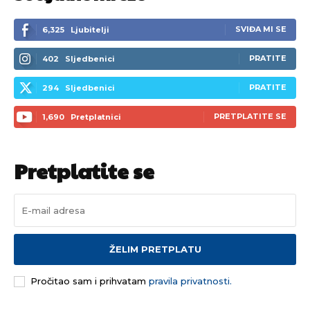
SVIĐA MI SE
6,325
Ljubitelji
PRATITE
402
Sljedbenici
PRATITE
294
Sljedbenici
PRETPLATITE SE
1,690
Pretplatnici
Pretplatite se
ŽELIM PRETPLATU
Pročitao sam i prihvatam
pravila privatnosti.