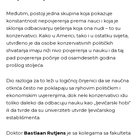
Međutim, postoji jedna skupina koja pokazuje
konstantnost nepovjerenja prema nauci i koja je
sklonija odbacivanju rješenja koja ona nudi – to su
konzervativci. Kako u Americi, tako i u ostatku svijeta,
utvrđeno je da osobe konzervativnih političkih
shvatanja imaju niži nivo povjerenja u nauku i da taj
pad povjerenja počinje od osamdesetih godina
prošlog stoljeća.
Dio razloga za to leži u logičnoj činjenici da se naučna
otkrića često ne poklapaju sa njihovim političkim i
ekonomskim uvjerenjima, dok neki konzervativci idu
toliko daleko da odbacuju nauku kao „ljevičarski hobi“
ili da tvrde da su univerziteti utvrde ljevičarskog
establišmenta.
Doktor
Bastiaan Rutjens
je sa kolegama sa fakulteta