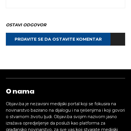
OSTAVI ODGOVOR
PRIJAVITE SE DA OSTAVITE KOMENTAR
O nama
Objavi.ba je nezavisni medijski portal koji se fokusira na
novinarstvo bazirano na dijalogu i na rješenjima i koji govori
o stvarnom životu ljudi. Objavi.ba svojim nazivom jasno
izražava opredjeljenje da posluži kao platforma za
građansko novinarstvo, za sve vas koji stvarate medijski