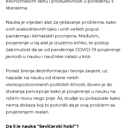
ekonomskom rastu i produktivnosti u poređenju s
liberalima.
Nauka je vrijedan alat za rješavanje problema, kako
onih svakodnevnih tako i onih velikih poput
pandemija i klimatskih promjena. Međutim,
povjerenje u taj alat je izuzetno krhko, te postoji
zabrinutost da se od pandemije COVID-19 povjerenje
javnosti u nauku i naučnike nalazi u krizi.
Porast širenja dezinformacija i teorija zavjere, uz
napade na nauku od strane nekih
visokopozicioniranih političkih ličnosti, doveo je do
stvaranja percepcije kako je povjerenje u nauku na
nižem nivou nego prije. Ali, studije su pokazivale kako
nema dokaza koji bi potvrdili da je ovaj problem sa
povjerenjem realan.
Da li je nauka “ljevičarski hobi”?