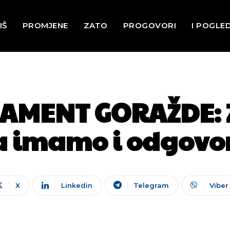
IŠ
PROMJENE
ZATO
PROGOVORI
I POGLE
LAMENT GORAŽDE:
a imamo i odgovor
X
Linkedin
Telegram
Viber