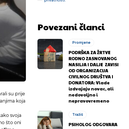
Povezani članci
Promjene
PODRŠKA ZA ŽRTVE
RODNO ZASNOVANOG
NASILJA I DALJE ZAVISI
OD ORGANIZACIJA
CIVILNOG DRUŠTVA I
DONATORA: Vlade
izdvajaju novac, ali
ali su prije
nedovoljno i
nepravovremeno
tanjima koja
Tražiš
kako svoja
no što oni
PSIHOLOG ODGOVARA