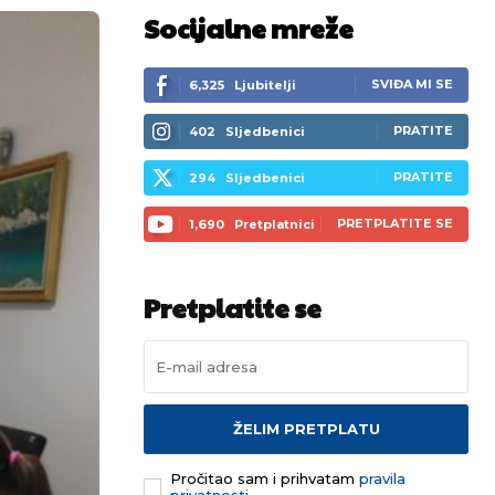
Socijalne mreže
SVIĐA MI SE
6,325
Ljubitelji
PRATITE
402
Sljedbenici
PRATITE
294
Sljedbenici
PRETPLATITE SE
1,690
Pretplatnici
Pretplatite se
ŽELIM PRETPLATU
Pročitao sam i prihvatam
pravila
privatnosti.