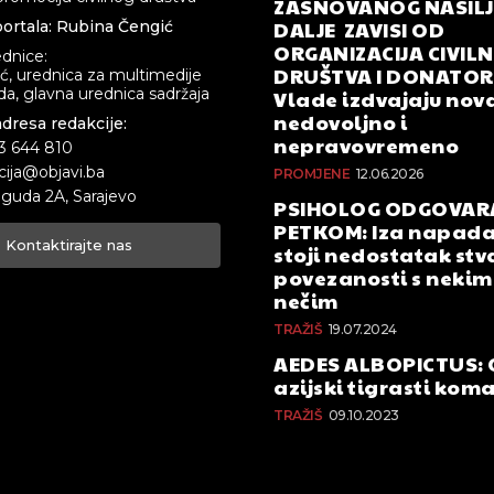
ZASNOVANOG NASILJA
DALJE ZAVISI OD
ortala: Rubina Čengić
ORGANIZACIJA CIVIL
ednice:
DRUŠTVA I DONATOR
ić, urednica za multimedije
a, glavna urednica sadržaja
Vlade izdvajaju nova
nedovoljno i
adresa redakcije:
nepravovremeno
33 644 810
cija@objavi.ba
PROMJENE
12.06.2026
guda 2A, Sarajevo
PSIHOLOG ODGOVAR
PETKOM: Iza napada
Kontaktirajte nas
stoji nedostatak stv
povezanosti s nekim 
nečim
TRAŽIŠ
19.07.2024
AEDES ALBOPICTUS: 
azijski tigrasti kom
TRAŽIŠ
09.10.2023