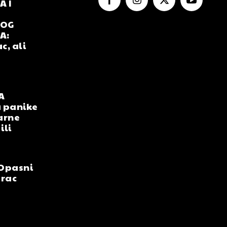
 I
NOG
A:
c, ali
A
 panike
arne
ili
Opasni
arac