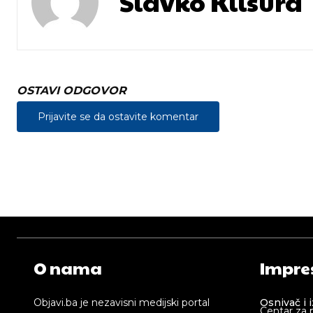
Slavko Klisura
OSTAVI ODGOVOR
Prijavite se da ostavite komentar
O nama
Impre
Objavi.ba je nezavisni medijski portal
Osnivač i 
Centar za 