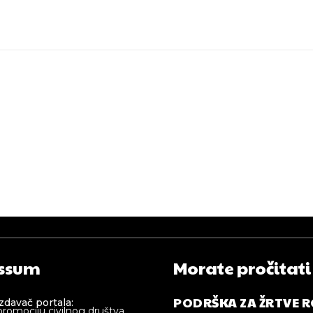
ssum
Morate pročitati
PODRŠKA ZA ŽRTVE 
izdavač portala:
promociju civilnog društva