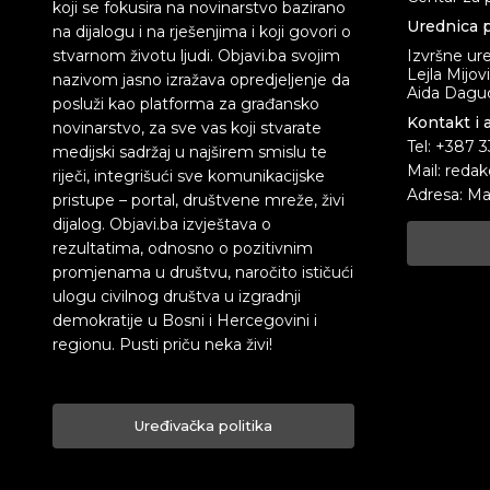
koji se fokusira na novinarstvo bazirano
Urednica p
na dijalogu i na rješenjima i koji govori o
stvarnom životu ljudi. Objavi.ba svojim
Izvršne ur
Lejla Mijov
nazivom jasno izražava opredjeljenje da
Aida Dagud
posluži kao platforma za građansko
Kontakt i 
novinarstvo, za sve vas koji stvarate
Tel: +387 
medijski sadržaj u najširem smislu te
Mail: redak
riječi, integrišući sve komunikacijske
Adresa: Ma
pristupe – portal, društvene mreže, živi
dijalog. Objavi.ba izvještava o
rezultatima, odnosno o pozitivnim
promjenama u društvu, naročito ističući
ulogu civilnog društva u izgradnji
demokratije u Bosni i Hercegovini i
regionu. Pusti priču neka živi!
Uređivačka politika