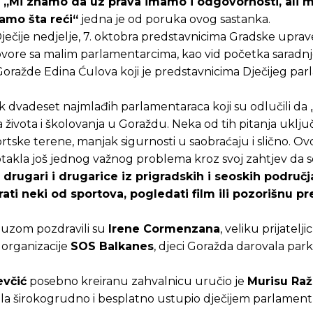
.
„Mi znamo da uz prava imamo i odgovornosti, ali 
amo šta reći“
jedna je od poruka ovog sastanka.
ečije nedjelje, 7. oktobra predstavnicima Gradske uprav
vore sa malim parlamentarcima, kao vid početka saradnj
ražde Edina Ćulova koji je predstavnicima Dječijeg pa
Pusti priču da živi!
Pusti priču da živi!
 dvadeset najmlađih parlamentaraca koji su odlučili da 
va života i školovanja u Goraždu. Neka od tih pitanja uklj
tske terene, manjak sigurnosti u saobraćaju i slično. Ov
otakla još jednog važnog problema kroz svoj zahtjev da 
ste odlučili da pustite Vašu priču da živi, Redakcija Objavi
ste odlučili da pustite Vašu priču da živi, Redakcija Objavi
i drugari i drugarice iz prigradskih i seoskih područ
rati neki od sportova, pogledati film ili pozorišnu pr
lauzom pozdravili su
Irene Cormenzana
, veliku prijatelj
z organizacije
SOS Balkanes
, djeci Goražda darovala park
evčić
posebno kreiranu zahvalnicu uručio je
Murisu Raž
ela širokogrudno i besplatno ustupio dječijem parlament