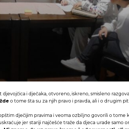
 djevojčica i dječaka, otvoreno, iskreno, smisleno razgovar
ažde
o tome šta su za njih pravo i pravda, ali i o drugim pi
pštim dječijim pravima i veoma ozbiljno govorili o tome 
 uskraćuje jer stariji najčešće traže da djeca urade samo o