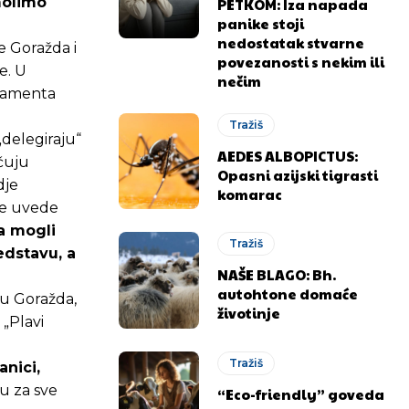
molimo
PETKOM: Iza napada
panike stoji
nedostatak stvarne
e Goražda i
povezanosti s nekim ili
e. U
nečim
rlamenta
Tražiš
„delegiraju“
AEDES ALBOPICTUS:
učuju
Opasni azijski tigrasti
dje
komarac
se uvede
.ba
.ba
ja mogli
Tražiš
edstavu, a
NAŠE BLAGO: Bh.
autohtone domaće
icu Goražda,
životinje
 „Plavi
Tražiš
anici,
u za sve
“Eco-friendly” goveda