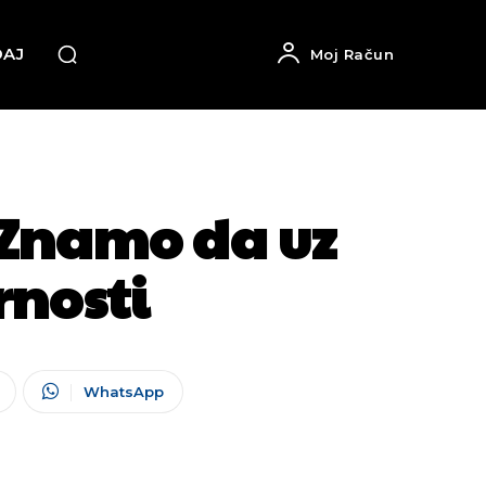
DAJ
Moj Račun
 Znamo da uz
nosti
WhatsApp