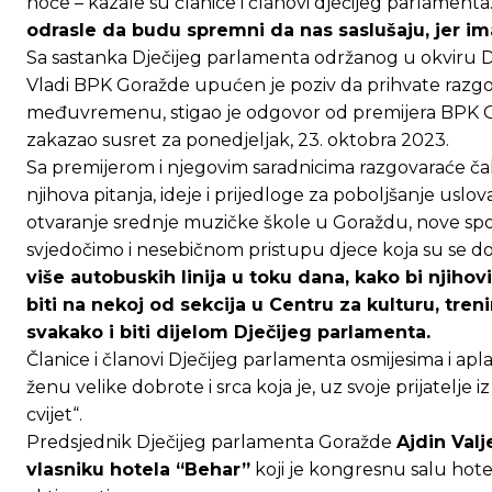
hoće – kazale su članice i članovi dječijeg parlamenta
odrasle da budu spremni da nas saslušaju, jer im
Sa sastanka Dječijeg parlamenta održanog u okviru Dj
Vladi BPK Goražde upućen je poziv da prihvate razgo
međuvremenu, stigao je odgovor od premijera BPK Go
zakazao susret za ponedjeljak, 23. oktobra 2023.
Sa premijerom i njegovim saradnicima razgovaraće čak
njihova pitanja, ideje i prijedloge za poboljšanje uslo
otvaranje srednje muzičke škole u Goraždu, nove spor
svjedočimo i nesebičnom pristupu djece koja su se d
Ovim putem želimo da vam se zahvalimo što 
Ovim putem želimo da vam se zahvalimo što 
više autobuskih linija u toku dana, kako bi njihov
biti na nekoj od sekcija u Centru za kulturu, treni
svakako i biti dijelom Dječijeg parlamenta.
[wpuf_form id=”7463”]
[wpuf_form id=”7463”]
Članice i članovi Dječijeg parlamenta osmijesima i ap
ženu velike dobrote i srca koja je, uz svoje prijatelje i
cvijet“.
Predsjednik Dječijeg parlamenta Goražde
Ajdin Valj
vlasniku hotela “Behar”
koji je kongresnu salu hot