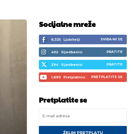
Socijalne mreže
SVIĐA MI SE
6,325
Ljubitelji
PRATITE
402
Sljedbenici
PRATITE
294
Sljedbenici
PRETPLATITE SE
1,690
Pretplatnici
Pretplatite se
ŽELIM PRETPLATU