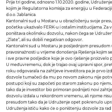
Prije tri godine, odnosno 1.10.2020. godine, Udruženj
kojim je Regulatorna komisija za energiju u Federacij
d.o.o. Jablanica.
Kantonalni sud u Mostaru u obrazloženju svoje presu
početka ukazivalo FERK-u i ostalim institucijama. Za 
poništava okolinsku dozvolu, nakon čega se Udruženj
„Zlate“, ali su dobili negativan odgovor.
Kantonalni sud u Mostaru je posljednjom presudom ut
pravosnažnosti u vrijeme donošenja Rješenja kojim se
i sve pravne posljedice koje je ovo rješenje proizvel
U međuvremenu, dok je trajao ovaj upravni spor, p
roku odgovarala na zahtjeve investitora pa je prvo iz
dozvole tumačeći da mu po novom zakonu nije potrebna
postupci koji su započeti po starom zakonu po njemu m
tako da je investitor bio primoran podnijeti novi zahtj
dozvolu izdala u rekordnom vremenu, ali njome nisu
Ovim putem želimo da vam se zahvalimo što 
Ovim putem želimo da vam se zahvalimo što 
presudom tako da je Udruženje opet pokrenulo upravni 
Udruženja ističu kako će o poništenju dozvole za rad o