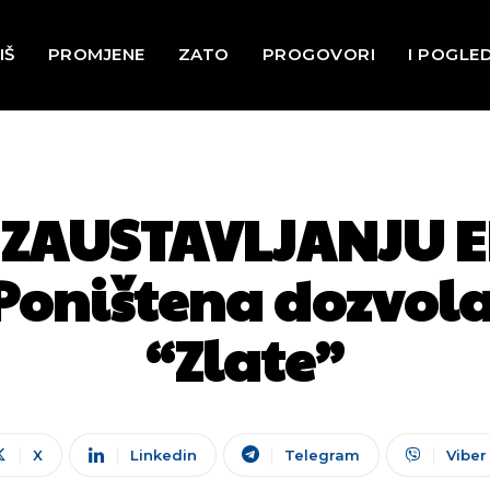
IŠ
PROMJENE
ZATO
PROGOVORI
I POGLE
ZAUSTAVLJANJU 
Poništena dozvola
“Zlate”
X
Linkedin
Telegram
Viber