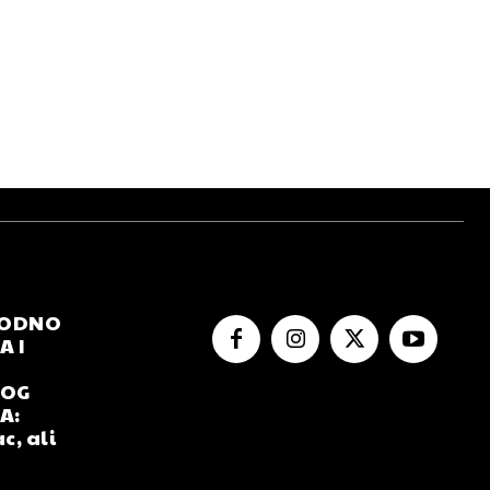
RODNO
 I
NOG
A:
c, ali