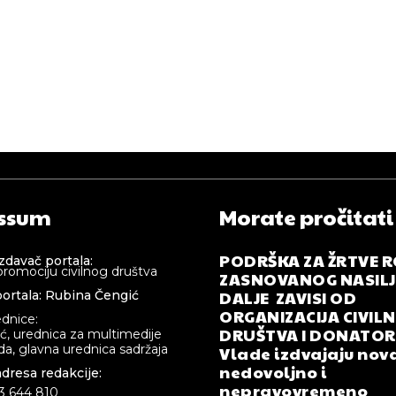
ssum
Morate pročitati
PODRŠKA ZA ŽRTVE 
izdavač portala:
promociju civilnog društva
ZASNOVANOG NASILJA
DALJE ZAVISI OD
ortala: Rubina Čengić
ORGANIZACIJA CIVIL
ednice:
DRUŠTVA I DONATOR
ić, urednica za multimedije
a, glavna urednica sadržaja
Vlade izdvajaju nova
nedovoljno i
adresa redakcije:
nepravovremeno
33 644 810