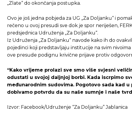
„Zlate“ do okončanja postupka.
[wpuf_form id=”7463”]
[wpuf_form id=”7463”]
Ovo je još jedna pobjeda za UG „Za Doljanku“ i pomak 
rečeno u ovoj presudi sve dok je spor neriješen, FERK 
predsjednica Udruženja „Za Doljanku“.
Iz Udruženja „Za Doljanku“ navode kako ih do ovakvih
pojedinci koji predstavljaju institucije na svim nivoim
ove presude podignu krivične prijave protiv odgovor
“Kako vrijeme prolazi sve smo više svjesni velič
odustati u svojoj daljnjoj borbi. Kada iscrpimo 
međunarodnim sudovima. Pogotovo sada kad u pr
dobivamo potvrdu da su naše sumnje i naše tvr
Izvor: Facebook/Udruženje “Za Doljanku” Jablanica