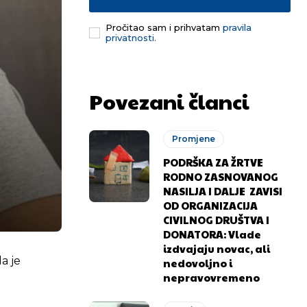
Pročitao sam i prihvatam
pravila
privatnosti.
Povezani članci
Promjene
PODRŠKA ZA ŽRTVE
RODNO ZASNOVANOG
NASILJA I DALJE ZAVISI
OD ORGANIZACIJA
CIVILNOG DRUŠTVA I
DONATORA: Vlade
izdvajaju novac, ali
a je
nedovoljno i
nepravovremeno