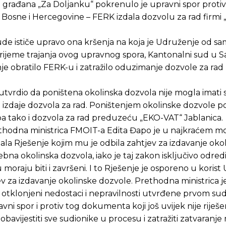
e građana „Za Doljanku“ pokrenulo je upravni spor protiv
i Bosne i Hercegovine – FERK izdala dozvolu za rad firmi
de ističe upravo ona kršenja na koja je Udruženje od s
vrijeme trajanja ovog upravnog spora, Kantonalni sud u S
e obratilo FERK-u i zatražilo oduzimanje dozvole za ra
vrdio da poništena okolinska dozvola nije mogla imati 
 izdaje dozvola za rad. Poništenjem okolinske dozvole p
o pa tako i dozvola za rad preduzeću „EKO-VAT“ Jablanica.
rethodna ministrica FMOIT-a Edita Đapo je u najkraćem
dala Rješenje kojim mu je odbila zahtjev za izdavanje oko
Pusti priču da živi!
Pusti priču da živi!
 okolinska dozvola, iako je taj zakon isključivo odredi
oraju biti i završeni. I to Rješenje je osporeno u korist
ev za izdavanje okolinske dozvole. Prethodna ministrica je
 otklonjeni nedostaci i nepravilnosti utvrđene prvom s
ste odlučili da pustite Vašu priču da živi, Redakcija Objavi
ste odlučili da pustite Vašu priču da živi, Redakcija Objavi
spor i protiv tog dokumenta koji još uvijek nije riješen
bavijestiti sve sudionike u procesu i zatražiti zatvaranj