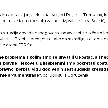
ka zaustavljanju ekocida na rijeci Doljanki. Trenutno, k
ne može izdati dozvolu za rad. – izjavila je Naza Spahić,
 situacija dovode neodgovorni, nesavjesni i vrlo često k
a vlasti u Bosni i Hercegovini, tako da razmišljaju o tome 
nih osoba FERK-a.
ine problema s kojim smo se uhvatili u koštac, ali n
sve pravne lijekove u BiH spremni smo pokretati post
avnoj borbi u vidu dobivenih šest sudskih presud
dnje argumentirane”
, poručili su iz Udruženja.