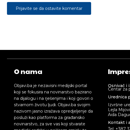
Prijavite se da ostavite komentar
O nama
Impre
Objavi.ba je nezavisni medijski portal
Osnivač i 
Centar za 
koji se fokusira na novinarstvo bazirano
Urednica p
na dijalogu i na rješenjima i koji govori o
stvarnom životu ljudi. Objavi.ba svojim
Izvršne ur
Lejla Mijov
nazivom jasno izražava opredjeljenje da
Aida Dagud
posluži kao platforma za građansko
Kontakt i 
novinarstvo, za sve vas koji stvarate
Tel: +387 