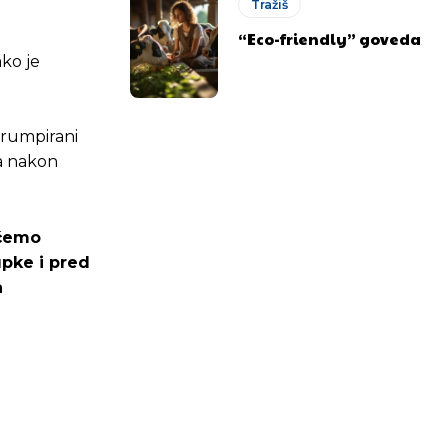
Tražiš
“Eco-friendly” goveda
ako je
orumpirani
da nakon
ećemo
upke i pred
a