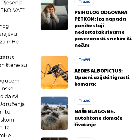
Tražiš
 Rješenja
 „EKO-VAT“
PSIHOLOG ODGOVARA
PETKOM: Iza napada
panike stoji
amog
nedostatak stvarne
arajevu
povezanosti s nekim ili
d za mHe
nečim
status
Tražiš
oništene su
AEDES ALBOPICTUS:
Opasni azijski tigrasti
 mogućem
komarac
linske
o da svi
Tražiš
 Udruženja
NAŠE BLAGO: Bh.
 i tu
autohtone domaće
udskom
.ba
.ba
životinje
. Iz
e mHe