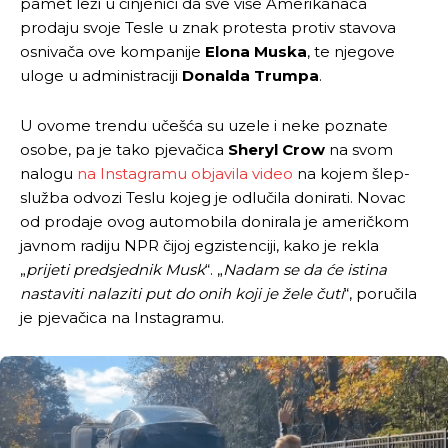
pamet leži u činjenici da sve više Amerikanaca
prodaju svoje Tesle u znak protesta protiv stavova
osnivača ove kompanije
Elona Muska
, te njegove
uloge u administraciji
Donalda Trumpa
.
U ovome trendu učešća su uzele i neke poznate
osobe, pa je tako pjevačica
Sheryl Crow
na svom
nalogu
na Instagramu objavila video
na kojem šlep-
služba odvozi Teslu kojeg je odlučila donirati. Novac
od prodaje ovog automobila donirala je američkom
javnom radiju NPR čijoj egzistenciji, kako je rekla
„
prijeti predsjednik Musk
“. „
Nadam se da će istina
nastaviti nalaziti put do onih koji je žele čuti
“, poručila
je pjevačica na Instagramu.