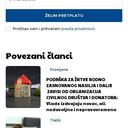
ŽELIM PRETPLATU
Pročitao sam i prihvatam
pravila privatnosti.
Povezani članci
Promjene
PODRŠKA ZA ŽRTVE RODNO
ZASNOVANOG NASILJA I DALJE
ZAVISI OD ORGANIZACIJA
CIVILNOG DRUŠTVA I DONATORA:
Vlade izdvajaju novac, ali
nedovoljno i nepravovremeno
Tražiš