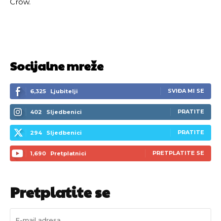
Crow.
Socijalne mreže
SVIĐA MI SE
6,325
Ljubitelji
PRATITE
402
Sljedbenici
PRATITE
294
Sljedbenici
PRETPLATITE SE
1,690
Pretplatnici
Pretplatite se