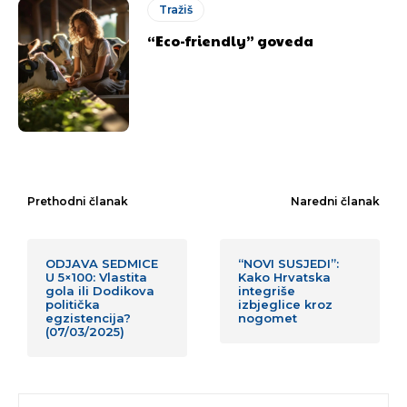
Tražiš
“Eco-friendly” goveda
Prethodni članak
Naredni članak
ODJAVA SEDMICE
“NOVI SUSJEDI”:
U 5×100: Vlastita
Kako Hrvatska
gola ili Dodikova
integriše
politička
izbjeglice kroz
egzistencija?
nogomet
(07/03/2025)