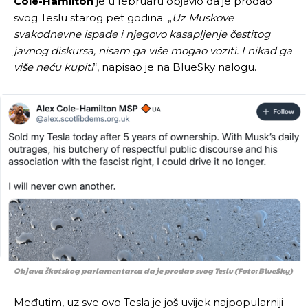
Cole-Hamilton
je u februaru objavio da je prodao
svog Teslu starog pet godina. „
Uz Muskove
svakodnevne ispade i njegovo kasapljenje čestitog
javnog diskursa, nisam ga više mogao voziti. I nikad ga
više neću kupiti
“, napisao je na BlueSky nalogu.
Objava škotskog parlamentarca da je prodao svog Teslu (Foto: BlueSky)
Međutim, uz sve ovo Tesla je još uvijek najpopularniji