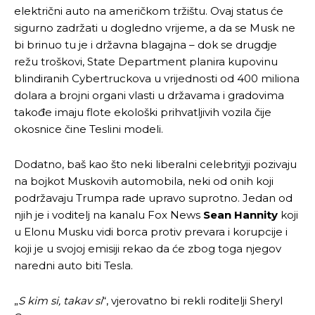
električni auto na američkom tržištu. Ovaj status će
sigurno zadržati u dogledno vrijeme, a da se Musk ne
bi brinuo tu je i državna blagajna – dok se drugdje
režu troškovi, State Department planira kupovinu
Pusti priču da živi!
Pusti priču da živi!
blindiranih Cybertruckova u vrijednosti od 400 miliona
dolara a brojni organi vlasti u državama i gradovima
takođe imaju flote ekološki prihvatljivih vozila čije
Ovim putem želimo da vam se zahvalimo što ste
Ovim putem želimo da vam se zahvalimo što ste
okosnice čine Teslini modeli.
odlučili da pustite Vašu priču da živi, Redakcija
odlučili da pustite Vašu priču da živi, Redakcija
Objavi.ba
Objavi.ba
Dodatno, baš kao što neki liberalni celebrityji pozivaju
na bojkot Muskovih automobila, neki od onih koji
podržavaju Trumpa rade upravo suprotno. Jedan od
njih je i voditelj na kanalu Fox News
Sean Hannity
koji
[wpuf_form id=”7463”]
[wpuf_form id=”7463”]
u Elonu Musku vidi borca protiv prevara i korupcije i
koji je u svojoj emisiji rekao da će zbog toga njegov
naredni auto biti Tesla.
„
S kim si, takav si
“, vjerovatno bi rekli roditelji Sheryl