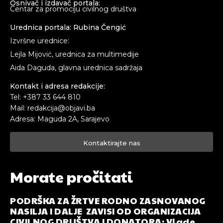
Osnivač i izdavač portala:
Centar za promociju civilnog društva
Urednica portala: Rubina Čengić
Izvršne urednice:
Lejla Mijović, urednica za multimedije
Aida Daguda, glavna urednica sadržaja
Kontakt i adresa redakcije:
Tel: +387 33 644 810
Mail: redakcija@objavi.ba
Adresa: Maguda 2A, Sarajevo
Kontaktirajte nas
Morate pročitati
PODRŠKA ZA ŽRTVE RODNO ZASNOVANOG
NASILJA I DALJE ZAVISI OD ORGANIZACIJA
CIVILNOG DRUŠTVA I DONATORA: Vlade