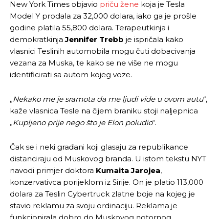
New York Times objavio
priču žene
koja je Tesla
Model Y prodala za 32,000 dolara, iako ga je prošle
godine platila 55,800 dolara. Terapeutkinja i
demokratkinja
Jennifer Trebb
je ispričala kako
vlasnici Teslinih automobila mogu čuti dobacivanja
vezana za Muska, te kako se ne više ne mogu
identificirati sa autom kojeg voze.
„
Nekako me je sramota da me ljudi vide u ovom autu
“,
kaže vlasnica Tesle na čijem braniku stoji naljepnica
„
Kupljeno prije nego što je Elon poludio
“.
Čak se i neki građani koji glasaju za republikance
distanciraju od Muskovog branda. U istom tekstu NYT
navodi primjer doktora
Kumaita Jarojea
,
konzervativca porijeklom iz Sirije. On je platio 113,000
dolara za Teslin Cybertruck zlatne boje na kojeg je
stavio reklamu za svoju ordinaciju. Reklama je
funkcionirala dobro do Muskovog notornog