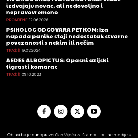
izdvajaju novac, ali nedovoljno i
nepravovremeno
PROMJENE
12.06.2026
PSIHOLOG ODGOVARA PETKOM: Iza
napada panike stoji nedostatak stvarne
povezanosti s nekim ili nečim
TRAŽIŠ
19.07.2024
AEDES ALBOPICTUS: Opasni azijski
tigrasti komarac
TRAŽIŠ
09.10.2023
Objavi.ba je punopravni član Vijeća za štampu i online medije u