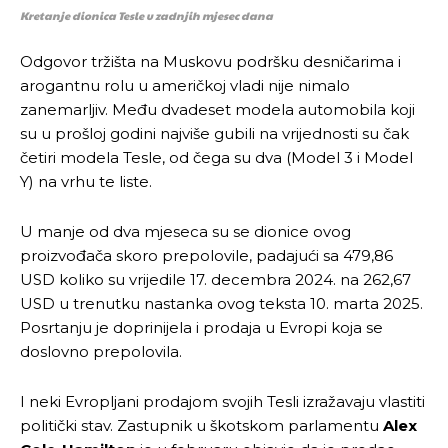
Kretanje dionica Tesle u zadnjih mjesec dana
Odgovor tržišta na Muskovu podršku desničarima i
arogantnu rolu u američkoj vladi nije nimalo
zanemarljiv. Među dvadeset modela automobila koji
su u prošloj godini najviše gubili na vrijednosti su čak
četiri modela Tesle, od čega su dva (Model 3 i Model
Y) na vrhu te liste.
U manje od dva mjeseca su se dionice ovog
proizvođača skoro prepolovile, padajući sa 479,86
USD koliko su vrijedile 17. decembra 2024. na 262,67
USD u trenutku nastanka ovog teksta 10. marta 2025.
Posrtanju je doprinijela i prodaja u Evropi koja se
doslovno prepolovila.
I neki Evropljani prodajom svojih Tesli izražavaju vlastiti
politički stav. Zastupnik u škotskom parlamentu
Alex