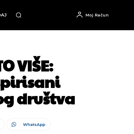
DAJ
Moj Račun
O VIŠE:
pirisani
og društva
WhatsApp