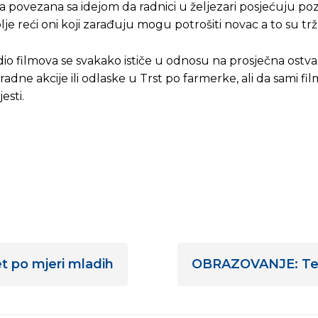
la povezana sa idejom da radnici u željezari posjećuju poz
lje reći oni koji zarađuju mogu potrošiti novac a to su tržn
 dio filmova se svakako ističe u odnosu na prosječna ostv
 radne akcije ili odlaske u Trst po farmerke, ali da sami fi
esti.
t po mjeri mladih
OBRAZOVANJE: Teme