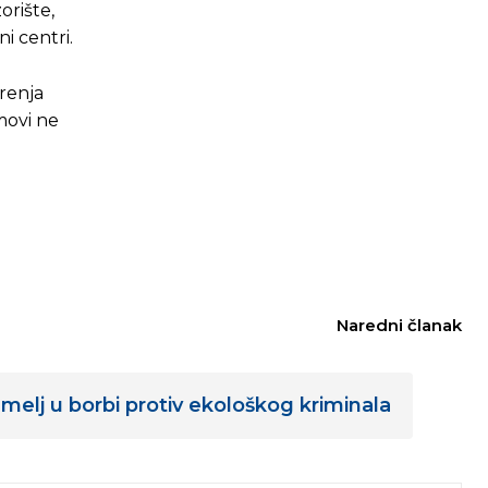
orište,
i centri.
arenja
lmovi ne
Naredni članak
lj u borbi protiv ekološkog kriminala