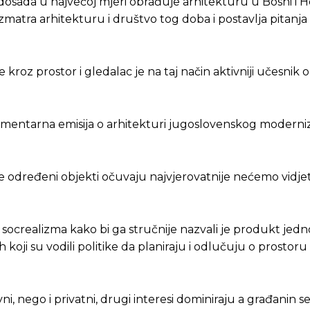
ni dosada u najvećoj mjeri obrađuje arhitekturu u Bosni i H
azmatra arhitekturu i društvo tog doba i postavlja pitanja 
kroz prostor i gledalac je na taj način aktivniji učesnik 
kumentarna emisija o arhitekturi jugoslovenskog modern
se određeni objekti očuvaju najvjerovatnije nećemo vidje
 socrealizma kako bi ga stručnije nazvali je produkt jed
ih koji su vodili politike da planiraju i odlučuju o prostor
, nego i privatni, drugi interesi dominiraju a građanin se