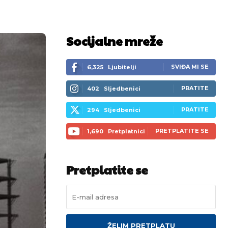
Socijalne mreže
SVIĐA MI SE
6,325
Ljubitelji
PRATITE
402
Sljedbenici
PRATITE
294
Sljedbenici
PRETPLATITE SE
1,690
Pretplatnici
Pretplatite se
ŽELIM PRETPLATU