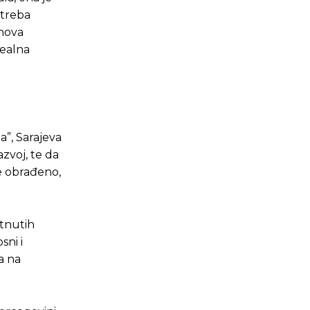
 treba
ihova
realna
a”, Sarajeva
zvoj, te da
je obrađeno,
etnutih
sni i
a na