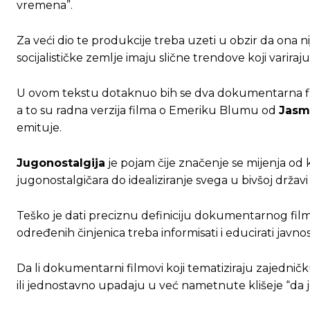
vremena”.
Za veći dio te produkcije treba uzeti u obzir da ona n
socijalističke zemlje imaju slične trendove koji variraj
U ovom tekstu dotaknuo bih se dva dokumentarna film
a to su radna verzija filma o Emeriku Blumu od
Jasm
emituje.
Jugonostalgija
je pojam čije značenje se mijenja od k
jugonostalgičara do idealiziranje svega u bivšoj držav
Teško je dati preciznu definiciju dokumentarnog fil
određenih činjenica treba informisati i educirati javnos
Da li dokumentarni filmovi koji tematiziraju zajedničk
ili jednostavno upadaju u već nametnute klišeje “da je