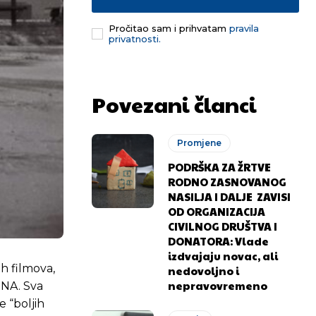
Pročitao sam i prihvatam
pravila
privatnosti.
Povezani članci
Promjene
PODRŠKA ZA ŽRTVE
RODNO ZASNOVANOG
NASILJA I DALJE ZAVISI
OD ORGANIZACIJA
CIVILNOG DRUŠTVA I
DONATORA: Vlade
izdvajaju novac, ali
ih filmova,
nedovoljno i
nepravovremeno
JNA. Sva
e “boljih