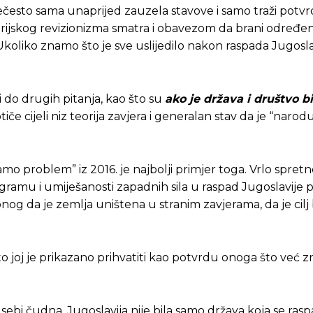
 prečesto sama unaprijed zauzela stavove i samo traži pot
storijskog revizionizma smatra i obavezom da brani određ
 Ukoliko znamo što je sve uslijedilo nakon raspada Jugosla
i do drugih pitanja, kao što su
ako je država i društvo bi
tiče cijeli niz teorija zavjera i generalan stav da je “naro
o problem” iz 2016. je najbolji primjer toga. Vrlo spret
ramu i umiješanosti zapadnih sila u raspad Jugoslavije p
onog da je zemlja uništena u stranim zavjerama, da je cilj 
Pusti priču da živi!
Pusti priču da živi!
to joj je prikazano prihvatiti kao potvrdu onoga što već z
ste odlučili da pustite Vašu priču da živi, Redakcija Objavi
ste odlučili da pustite Vašu priču da živi, Redakcija Objavi
sebi čudna. Jugoslavija nije bila samo država koja se raspa