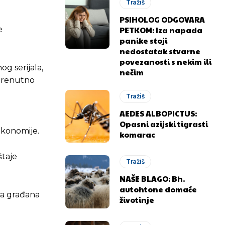
Tražiš
PSIHOLOG ODGOVARA
PETKOM: Iza napada
e
panike stoji
nedostatak stvarne
povezanosti s nekim ili
g serijala,
nečim
a trenutno
Tražiš
AEDES ALBOPICTUS:
Opasni azijski tigrasti
ekonomije.
komarac
štaje
Tražiš
NAŠE BLAGO: Bh.
autohtone domaće
nja građana
životinje