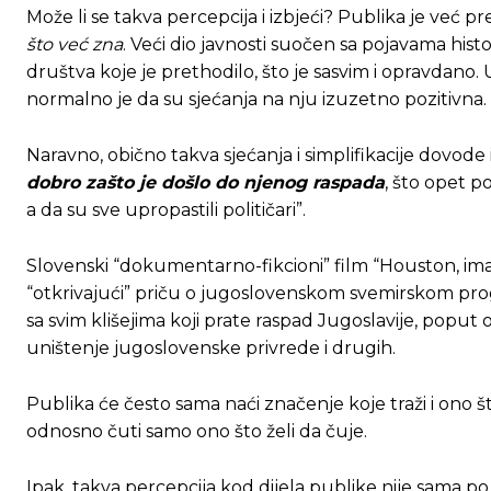
Može li se takva percepcija i izbjeći? Publika je već
što već zna
. Veći dio javnosti suočen sa pojavama hi
društva koje je prethodilo, što je sasvim i opravdano.
normalno je da su sjećanja na nju izuzetno pozitivna.
Naravno, obično takva sjećanja i simplifikacije dovode 
dobro zašto je došlo do njenog raspada
, što opet po
a da su sve upropastili političari”.
Slovenski “dokumentarno-fikcioni” film “Houston, imam
“otkrivajući” priču o jugoslovenskom svemirskom prog
sa svim klišejima koji prate raspad Jugoslavije, poput 
uništenje jugoslovenske privrede i drugih.
Publika će često sama naći značenje koje traži i ono š
odnosno čuti samo ono što želi da čuje.
Ovim putem želimo da vam se zahvalimo što 
Ovim putem želimo da vam se zahvalimo što 
Ipak, takva percepcija kod dijela publike nije sama po 