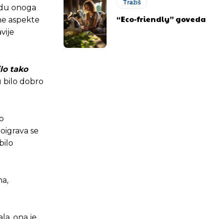
Tražiš
vrdu onoga
“Eco-friendly” goveda
ene aspekte
vije
lo tako
du bilo dobro
no
oigrava se
bilo
na,
.ba
.ba
la, ona je