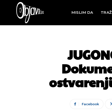
MISLIM DA
TRAŽ
JUGONO
Dokumen
ostvarenj
Facebook