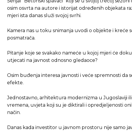
Serijal “Betonski spavači” koji se u svojoj trećoj sezo
osim osvrta na autore i istorijat određenih objekata r
mjeri ista danas služi svojoj svrhi.
Kamera nas u toku snimanja uvodi o objekte i kreće se 
posmatrača.
Pitanje koje se svakako nameće u kojoj mjeri će do
utjecati na javnost odnosno gledaoce?
Osim buđenja interesa javnosti i veće spremnosti da 
efekte.
Jednostavno, arhitektura modernizma u Jugoslaviji ili
vremena, uvjeta koji su je diktirali i opredjeljenosti on
način.
Danas kada investitor u javnom prostoru nije samo javni