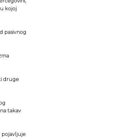
ercegovini,
u kojoj
od pasivnog
izma
ti druge
nog
u na takav
 pojavljuje