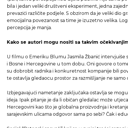
bila i jedan veliki društveni eksperiment, jedna zajedn
[wpuf_form id=”7463”]
[wpuf_form id=”7463”]
prevazići različite podjele. S obzirom da je veliki dio
emocijalna povezanost sa time je izuzetno velika. L
percepcija je manja.
Kako se autori mogu nositi sa takvim očekivanji
U filmu o Emeriku Blumu Jasmila Žbanić intervjuiše s
i Bosne i Hercegovine u tom dobu. Oni govore o tome n
su dobrobit radnika i konkuretnost kompanije bili pov
te ostavlja gledaocu prostor za razmišljanje ne samo 
Izbjegavajući nametanje zaključaka ostavlja se mogu
ideja. Ipak pitanje je da li običan gledalac može utjeca
Hercegovini kao što je globalna proizvodnja i kretan
sarajevskim ulicama odgovor sama po sebi? Čak i educ