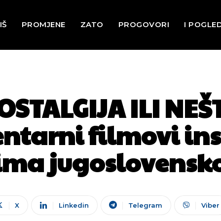
IŠ
PROMJENE
ZATO
PROGOVORI
I POGLE
STALGIJA ILI NEŠT
tarni filmovi ins
ima jugoslovensk
X
Linkedin
Telegram
Viber