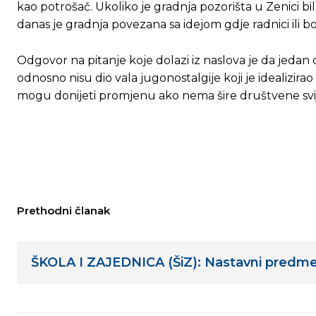
kao potrošač. Ukoliko je gradnja pozorišta u Zenici bi
danas je gradnja povezana sa idejom gdje radnici ili bo
Odgovor na pitanje koje dolazi iz naslova je da jedan
odnosno nisu dio vala jugonostalgije koji je idealizirao
mogu donijeti promjenu ako nema šire društvene svij
Prethodni članak
ŠKOLA I ZAJEDNICA (ŠiZ): Nastavni predme