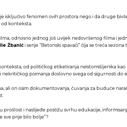
ije isključivo fenomen ovih prostora nego i da druge bivš
u od konteksta.
a, odnosno jednog još uvijek nedovršenog filma i jedno
ile Žbanić
i serije “Betonski spavači” čija se treća sezon
onteksta, od političkog etiketiranja neistomišljenika kao
i i nekritičkog poimanja doslovno svega od sigurnosti do 
ma, ali on osim dokumentovanja, čuvanja za buduće nara
t.
u prošlost i naslijeđe postižu svrhu edukacije, informisa
 sve prije bilo bolje”?