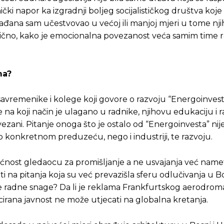
ički napor ka izgradnji boljeg socijalističkog društva koje
 građana sam učestvovao u većoj ili manjoj mjeri u tome nj
ogično, kako je emocionalna povezanost veća samim time 
ma?
avremenike i kolege koji govore o razvoju “Energoinvest
a koji način je ulagano u radnike, njihovu edukaciju i ra
ezani. Pitanje onoga što je ostalo od “Energoinvesta” ni
o konkretnom preduzeću, nego i industriji, te razvoju.
ćnost gledaocu za promišljanje a ne usvajanja već nam
ti na pitanja koja su već prevazišla sferu odlučivanja u Bo
je radne snage? Da li je reklama Frankfurtskog aerodrom
irana javnost ne može utjecati na globalna kretanja.