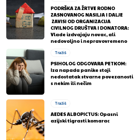
PODRŠKA ZA ŽRTVE RODNO
ZASNOVANOG NASILJA I DALJE
ZAVISI OD ORGANIZACIJA
CIVILNOG DRUŠTVA I DONATORA:
Vlade izdvajaju novac, ali
nedovoljno i nepravovremeno
Tražiš
PSIHOLOG ODGOVARA PETKOM:
Iza napada panike stoji
nedostatak stvarne povezanosti
s nekim ili nečim
Tražiš
AEDES ALBOPICTUS: Opasni
azijski tigrasti komarac