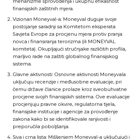
mehanizme sprovođenja i ukupnu efikasnost
finansijskih zaštitnih mjera.
Vizionari Moneyval-a: Moneyval duguje svoje
postojanje saradnji sa Komitetom eksperata
Savjeta Evrope za procjenu mjera protiv pranja
novca i finansiranja terorizma (ili MONEYVAL
komiteta). Okupljajući stručnjake različitih profila,
marljivo rade na zaštiti globalnog finansijskog
sistema.
Glavne aktivnosti: Osnovne aktivnosti Moneyvala
uključuju recenzije i međusobne evaluacije, pri
čemu države članice prolaze kroz sveobuhvatne
procjene svojih finansijskih sistema. Ove evaluacije
procjenjuju pravne okvire, regulatorna tijela,
finansijske institucije i agencije za provođenje
zakona kako bi se identifikovale ranjivosti i
preporučila poboljšanja.
Siva i crna lista: Mišljenjem Moneyval-a uključujući i