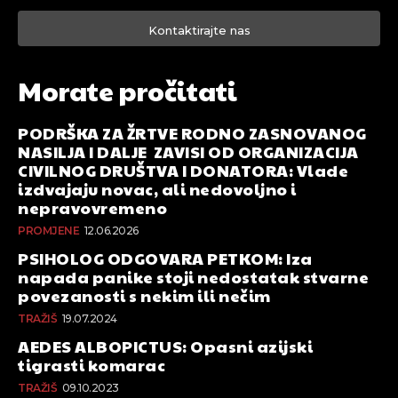
Kontaktirajte nas
Morate pročitati
PODRŠKA ZA ŽRTVE RODNO ZASNOVANOG
NASILJA I DALJE ZAVISI OD ORGANIZACIJA
CIVILNOG DRUŠTVA I DONATORA: Vlade
izdvajaju novac, ali nedovoljno i
nepravovremeno
PROMJENE
12.06.2026
PSIHOLOG ODGOVARA PETKOM: Iza
napada panike stoji nedostatak stvarne
povezanosti s nekim ili nečim
TRAŽIŠ
19.07.2024
AEDES ALBOPICTUS: Opasni azijski
tigrasti komarac
TRAŽIŠ
09.10.2023