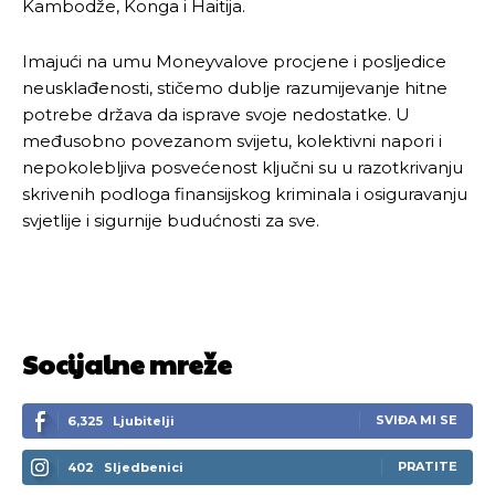
Kambodže, Konga i Haitija.
Imajući na umu Moneyvalove procjene i posljedice
neusklađenosti, stičemo dublje razumijevanje hitne
potrebe država da isprave svoje nedostatke. U
međusobno povezanom svijetu, kolektivni napori i
nepokolebljiva posvećenost ključni su u razotkrivanju
skrivenih podloga finansijskog kriminala i osiguravanju
svjetlije i sigurnije budućnosti za sve.
Socijalne mreže
SVIĐA MI SE
6,325
Ljubitelji
Pusti priču da živi!
Pusti priču da živi!
PRATITE
402
Sljedbenici