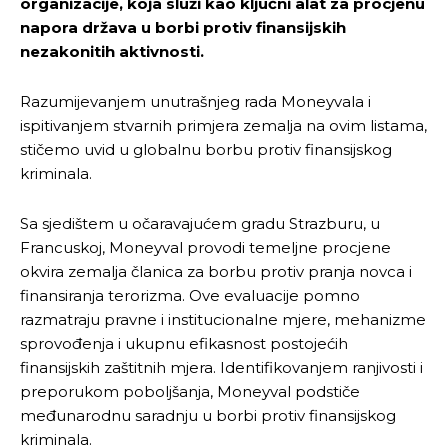
organizacije, koja služi kao ključni alat za procjenu
napora država u borbi protiv finansijskih
nezakonitih aktivnosti.
Razumijevanjem unutrašnjeg rada Moneyvala i
ispitivanjem stvarnih primjera zemalja na ovim listama,
stičemo uvid u globalnu borbu protiv finansijskog
kriminala.
Sa sjedištem u očaravajućem gradu Strazburu, u
Francuskoj, Moneyval provodi temeljne procjene
okvira zemalja članica za borbu protiv pranja novca i
finansiranja terorizma. Ove evaluacije pomno
razmatraju pravne i institucionalne mjere, mehanizme
sprovođenja i ukupnu efikasnost postojećih
finansijskih zaštitnih mjera. Identifikovanjem ranjivosti i
preporukom poboljšanja, Moneyval podstiče
međunarodnu saradnju u borbi protiv finansijskog
kriminala.