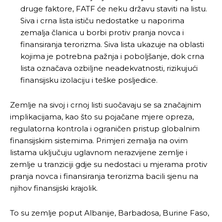
druge faktore, FATF će neku državu staviti na listu.
Siva i crna lista ističu nedostatke u naporima
zemalja članica u borbi protiv pranja novca i
finansiranja terorizma. Siva lista ukazuje na oblasti
kojima je potrebna pažnja i poboljšanje, dok crna
lista označava ozbiljne neadekvatnosti, rizikujući
finansijsku izolaciju i teške posljedice.
Zemlje na sivoj i crnoj listi suočavaju se sa značajnim
implikacijama, kao što su pojačane mjere opreza,
regulatorna kontrola i ograničen pristup globalnim
finansijskim sistemima. Primjeri zemalja na ovim
listama uključuju uglavnom nerazvijene zemlje i
zemlje u tranziciji gdje su nedostaci u mjerama protiv
pranja novca i finansiranja terorizma bacili sjenu na
njihov finansijski krajolik.
To su zemlje poput Albanije, Barbadosa, Burine Faso,