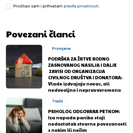
Pročitao sam i prihvatam
pravila privatnosti.
Povezani članci
Promjene
PODRŠKA ZA ŽRTVE RODNO
ZASNOVANOG NASILJA I DALJE
ZAVISI OD ORGANIZACIJA
CIVILNOG DRUŠTVA I DONATORA:
Vlade izdvajaju novac, ali
nedovoljno i nepravovremeno
Tražiš
PSIHOLOG ODGOVARA PETKOM:
Iza napada panike stoji
nedostatak stvarne povezanosti
s nekim ili nečim