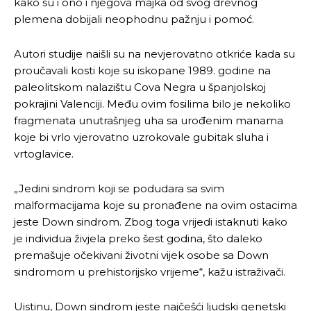
kako su i ono i njegova majka od svog drevnog
plemena dobijali neophodnu pažnju i pomoć.
Autori studije naišli su na nevjerovatno otkriće kada su
proučavali kosti koje su iskopane 1989. godine na
paleolitskom nalazištu Cova Negra u španjolskoj
pokrajini Valenciji. Među ovim fosilima bilo je nekoliko
fragmenata unutrašnjeg uha sa urođenim manama
koje bi vrlo vjerovatno uzrokovale gubitak sluha i
vrtoglavice.
„Jedini sindrom koji se podudara sa svim
malformacijama koje su pronađene na ovim ostacima
jeste Down sindrom. Zbog toga vrijedi istaknuti kako
je individua živjela preko šest godina, što daleko
premašuje očekivani životni vijek osobe sa Down
sindromom u prehistorijsko vrijeme“, kažu istraživači.
Uistinu, Down sindrom jeste najčešći ljudski genetski