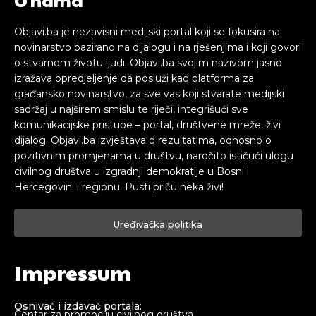
Objavi.ba je nezavisni medijski portal koji se fokusira na
novinarstvo bazirano na dijalogu i na rješenjima i koji govori
o stvarnom životu ljudi. Objavi.ba svojim nazivom jasno
izražava opredjeljenje da posluži kao platforma za
građansko novinarstvo, za sve vas koji stvarate medijski
sadržaj u najširem smislu te riječi, integrišući sve
komunikacijske pristupe – portal, društvene mreže, živi
dijalog. Objavi.ba izvještava o rezultatima, odnosno o
pozitivnim promjenama u društvu, naročito ističući ulogu
civilnog društva u izgradnji demokratije u Bosni i
Hercegovini i regionu. Pusti priču neka živi!
Uređivačka politika
Impressum
Osnivač i izdavač portala:
Centar za promociju civilnog društva