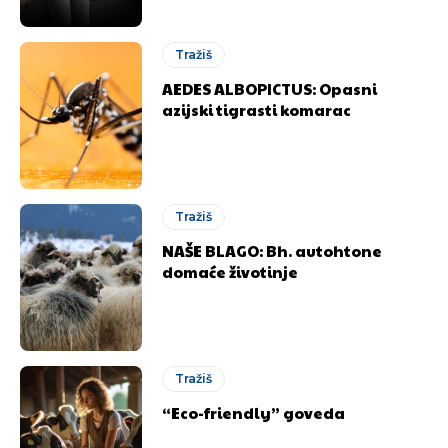
Tražiš
AEDES ALBOPICTUS: Opasni
azijski tigrasti komarac
Tražiš
NAŠE BLAGO: Bh. autohtone
domaće životinje
Tražiš
“Eco-friendly” goveda