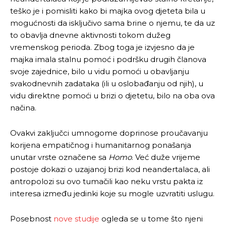
teško je i pomisliti kako bi majka ovog djeteta bila u
mogućnosti da isključivo sama brine o njemu, te da uz
to obavlja dnevne aktivnosti tokom dužeg
vremenskog perioda. Zbog toga je izvjesno da je
majka imala stalnu pomoć i podršku drugih članova
svoje zajednice, bilo u vidu pomoći u obavljanju
svakodnevnih zadataka (ili u oslobađanju od njih), u
vidu direktne pomoći u brizi o djetetu, bilo na oba ova
načina.
Ovakvi zaključci umnogome doprinose proučavanju
korijena empatičnog i humanitarnog ponašanja
unutar vrste označene sa
Homo
. Već duže vrijeme
postoje dokazi o uzajanoj brizi kod neandertalaca, ali
antropolozi su ovo tumačili kao neku vrstu pakta iz
interesa između jedinki koje su mogle uzvratiti uslugu.
Posebnost
nove studije
ogleda se u tome što njeni