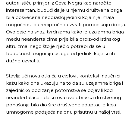
autori ističu primjer iz Cova Negra kao naročito
interesantan, budući da je u njemu društvena briga
bila posvećena neodrasloj jedinki koja nije imala
mogućnost da recipročno uzvrati pomoć koju dobija.
Ovo daje na snazi tvrdnjama kako je uzajamna briga
među neandertalcima prije bila proizvod istinskog
altruizma, nego što je riječ o potrebi da se u
budućnosti osiguraju usluge od jedinki koje su ih
dužne uzvratiti.
Stavljajući nova otkrića u cjelovit kontekst, naučnici
kažu kako ona ukazuju na to da su uzajamna briga i
zajedničko podizanje potomstva se pojavili kod
neandertalaca, i da su ova ova obrasca društvenog
ponašanja bila dio šire društvene adaptacije koja
umnogome podsjeća na onu prisutnu u našoj vrsti.