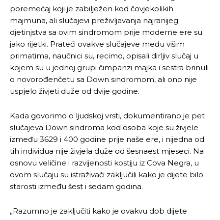
poremećaj koji je zabilježen kod čovjekolikih
majmuna, ali slučajevi preživljavanja najranijeg
djetinjstva sa ovim sindromom prije moderne ere su
jako rijetki. Prateći ovakve slučajeve među višim
primatima, naučnici su, recimo, opisali dirljiv slučaj u
kojem su u jednoj grupi čimpanzi majka i sestra brinuli
o novorođenčetu sa Down sindromom, ali ono nije
uspjelo živjeti duže od dvije godine.
Kada govorimo o ljudskoj vrsti, dokumentirano je pet
slučajeva Down sindroma kod osoba koje su živjele
između 3629 i 400 godine prije naše ere, i nijedna od
tih individua nije živjela duže od šesnaest mjeseci. Na
osnovu veličine i razvijenosti kostiju iz Cova Negra, u
ovom slučaju su istraživači zaključili kako je dijete bilo
starosti između šest i sedam godina.
„Razumno je zaključiti kako je ovakvu dob dijete