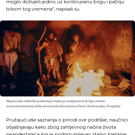
moglo doživjeti jedino uz kontinuiranu brigu i pažnju
tokom tog vremena“, napisali su.
Najnovija otkrića pokazuju kako je uzajamna briga među
neandertalcima bila proizvod altruizma (Foto: Ilustracija, Freepik)
Pružajući više saznanja o prirodi ove podrške, naučnici
objašnjavaju kako zbog zahtjevnog načina života
neandertalaca koji je podrazumijevao stalno kretanje,