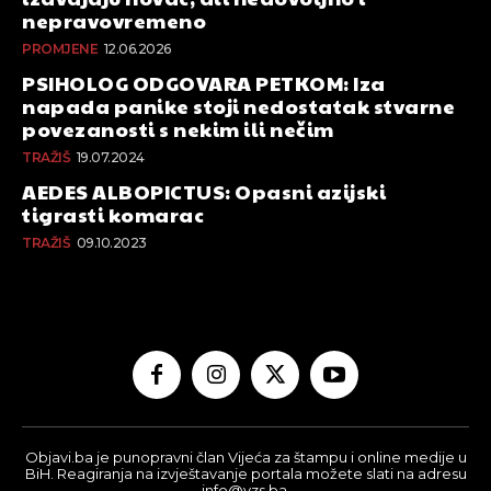
nepravovremeno
PROMJENE
12.06.2026
PSIHOLOG ODGOVARA PETKOM: Iza
napada panike stoji nedostatak stvarne
povezanosti s nekim ili nečim
TRAŽIŠ
19.07.2024
AEDES ALBOPICTUS: Opasni azijski
tigrasti komarac
TRAŽIŠ
09.10.2023
Objavi.ba je punopravni član Vijeća za štampu i online medije u
BiH. Reagiranja na izvještavanje portala možete slati na adresu
info@vzs.ba.