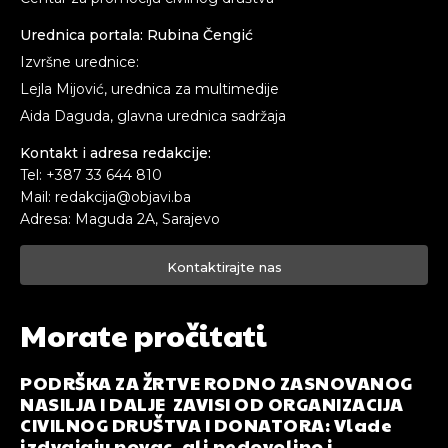
Urednica portala: Rubina Čengić
Izvršne urednice:
Lejla Mijović, urednica za multimedije
Aida Daguda, glavna urednica sadržaja
Kontakt i adresa redakcije:
Tel: +387 33 644 810
Mail: redakcija@objavi.ba
Adresa: Maguda 2A, Sarajevo
Kontaktirajte nas
Morate pročitati
PODRŠKA ZA ŽRTVE RODNO ZASNOVANOG
NASILJA I DALJE ZAVISI OD ORGANIZACIJA
CIVILNOG DRUŠTVA I DONATORA: Vlade
izdvajaju novac, ali nedovoljno i