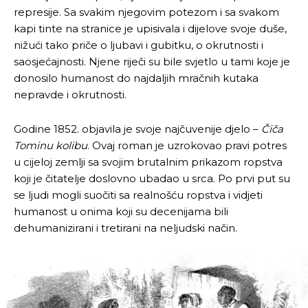
represije. Sa svakim njegovim potezom i sa svakom
kapi tinte na stranice je upisivala i dijelove svoje duše,
nižući tako priče o ljubavi i gubitku, o okrutnosti i
saosjećajnosti. Njene riječi su bile svjetlo u tami koje je
donosilo humanost do najdaljih mračnih kutaka
nepravde i okrutnosti.
Godine 1852. objavila je svoje najčuvenije djelo –
Čiča
Tominu kolibu
. Ovaj roman je uzrokovao pravi potres
u cijeloj zemlji sa svojim brutalnim prikazom ropstva
koji je čitatelje doslovno ubadao u srca. Po prvi put su
se ljudi mogli suočiti sa realnošću ropstva i vidjeti
humanost u onima koji su decenijama bili
dehumanizirani i tretirani na neljudski način.