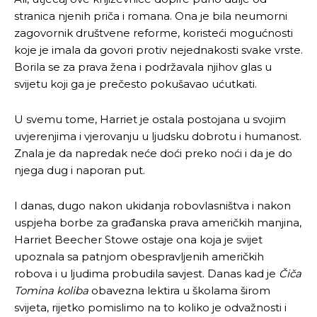
stranica njenih priča i romana. Ona je bila neumorni
zagovornik društvene reforme, koristeći mogućnosti
koje je imala da govori protiv nejednakosti svake vrste.
Borila se za prava žena i podržavala njihov glas u
svijetu koji ga je prečesto pokušavao ućutkati.
U svemu tome, Harriet je ostala postojana u svojim
uvjerenjima i vjerovanju u ljudsku dobrotu i humanost.
Znala je da napredak neće doći preko noći i da je do
njega dug i naporan put.
I danas, dugo nakon ukidanja robovlasništva i nakon
uspjeha borbe za građanska prava američkih manjina,
Harriet Beecher Stowe ostaje ona koja je svijet
upoznala sa patnjom obespravljenih američkih
robova i u ljudima probudila savjest. Danas kad je
Čiča
Tomina koliba
obavezna lektira u školama širom
svijeta, rijetko pomislimo na to koliko je odvažnosti i