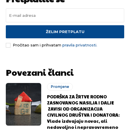
odlučili da pustite Vašu priču da živi, Redakcija
odlučili da pustite Vašu priču da živi, Redakcija
Objavi.ba
Objavi.ba
ŽELIM PRETPLATU
[wpuf_form id=”7463”]
[wpuf_form id=”7463”]
Pročitao sam i prihvatam
pravila privatnosti.
Povezani članci
Promjene
PODRŠKA ZA ŽRTVE RODNO
ZASNOVANOG NASILJA I DALJE
ZAVISI OD ORGANIZACIJA
CIVILNOG DRUŠTVA I DONATORA:
Vlade izdvajaju novac, ali
nedovoljno i nepravovremeno