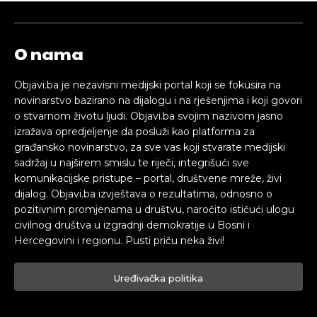
O nama
Objavi.ba je nezavisni medijski portal koji se fokusira na
novinarstvo bazirano na dijalogu i na rješenjima i koji govori
o stvarnom životu ljudi. Objavi.ba svojim nazivom jasno
izražava opredjeljenje da posluži kao platforma za
građansko novinarstvo, za sve vas koji stvarate medijski
sadržaj u najširem smislu te riječi, integrišući sve
komunikacijske pristupe – portal, društvene mreže, živi
dijalog. Objavi.ba izvještava o rezultatima, odnosno o
pozitivnim promjenama u društvu, naročito ističući ulogu
civilnog društva u izgradnji demokratije u Bosni i
Hercegovini i regionu. Pusti priču neka živi!
Uređivačka politika