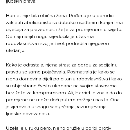
ljudskih prava.
Harriet nije bila obična žena. Rođena je u porodici
zakletih abolicionista sa duboko usađenim korijenima
osjećaja za pravednost i želje za promjenom u svijetu.
Od najmanjih nogu svjedočila je užasima
robovlasništva i svoj je život podredila njegovom
ukidanju.
Kako je odrastala, njena strast za borbu za socijalnu
pravdu se samo pojačavala. Posmatrala je kako se
njena domovina dijeli po pitanju robovlasništva i kako
su obje strane čvrsto ukopane na svojim stavovima
bez želje za kompromisom. Ali, Harriet je znala da do
promjene ne može doći putem mržnje i nasilja. Ona
je vjerovala u snagu saosjećanja, razumijevanja i
ljudske povezanosti.
Uzela je u ruku pero, njeno oružje u borbi protiv