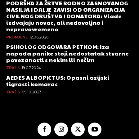
PODRŠKA ZA ŽRTVE RODNO ZASNOVANOG
NASILJA I DALJE ZAVISI OD ORGANIZACIJA
CIVILNOG DRUŠTVA I DONATORA: Vlade
izdvajaju novac, ali nedovoljno i
nepravovremeno
PROMJENE
12.06.2026
PSIHOLOG ODGOVARA PETKOM: Iza
napada panike stoji nedostatak stvarne
povezanosti s nekim ili nečim
TRAŽIŠ
19.07.2024
AEDES ALBOPICTUS: Opasni azijski
tigrasti komarac
TRAŽIŠ
09.10.2023