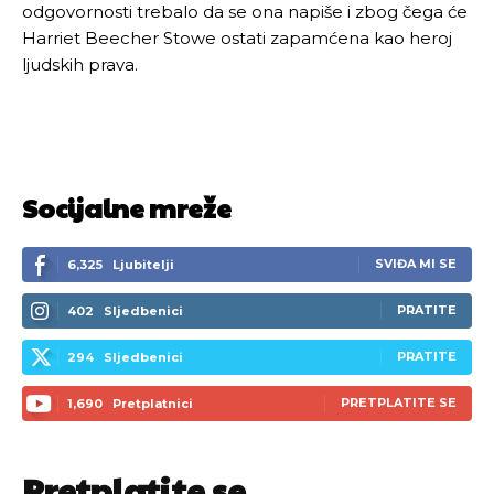
odgovornosti trebalo da se ona napiše i zbog čega će
Harriet Beecher Stowe ostati zapamćena kao heroj
ljudskih prava.
Socijalne mreže
SVIĐA MI SE
6,325
Ljubitelji
PRATITE
402
Sljedbenici
PRATITE
294
Sljedbenici
Pusti priču da živi!
Pusti priču da živi!
PRETPLATITE SE
1,690
Pretplatnici
Ovim putem želimo da vam se zahvalimo što ste
Ovim putem želimo da vam se zahvalimo što ste
Pretplatite se