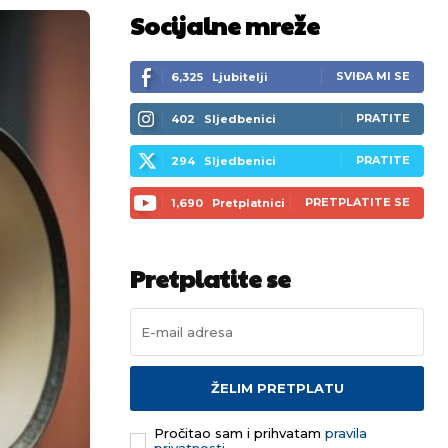
Socijalne mreže
SVIĐA MI SE
6,325
Ljubitelji
PRATITE
402
Sljedbenici
PRATITE
294
Sljedbenici
PRETPLATITE SE
1,690
Pretplatnici
Pretplatite se
ŽELIM PRETPLATU
Pročitao sam i prihvatam
pravila
privatnosti.