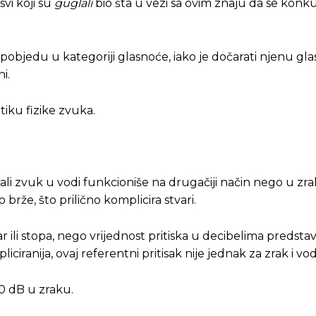
svi koji su
guglali
bio šta u vezi sa ovim znaju da se konk
i pobjedu u kategoriji glasnoće, iako je dočarati njenu g
i.
tiku fizike zvuka.
ali zvuk u vodi funkcioniše na drugačiji način nego u zra
rže, što prilično komplicira stvari.
 ili stopa, nego vrijednost pritiska u decibelima predstav
ciranija, ovaj referentni pritisak nije jednak za zrak i vo
00 dB u zraku.