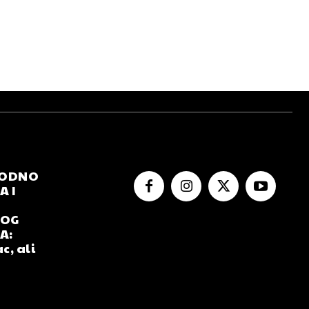
RODNO
 I
NOG
A:
c, ali