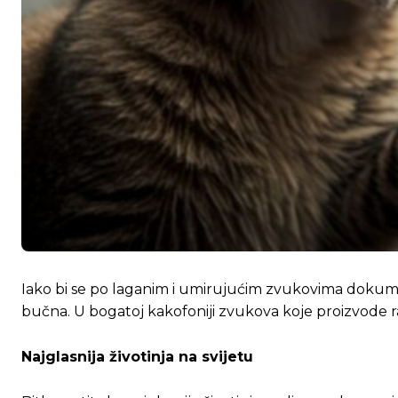
Iako bi se po laganim i umirujućim zvukovima dokument
bučna. U bogatoj kakofoniji zvukova koje proizvode razn
Najglasnija životinja na svijetu