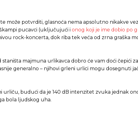
ijete može potvrditi, glasnoća nema apsolutno nikakve ve
 škampi pucavci (uključujući i
onog koji je ime dobio po g
nivou rock-koncerta, dok riba tek veća od zrna graška m
d staništa majmuna urlikavca dobro će vam doći čepići za 
asnije generalno – njihovi grleni urlici mogu dosegnuti j
muni urliču, budući da je 140 dB intenzitet zvuka jednak 
aga bola ljudskog uha.