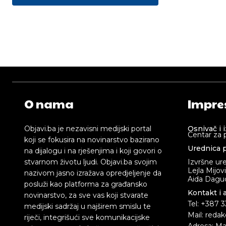
O nama
Impre
Objavi.ba je nezavisni medijski portal
Osnivač i 
Centar za 
koji se fokusira na novinarstvo bazirano
Urednica p
na dijalogu i na rješenjima i koji govori o
stvarnom životu ljudi. Objavi.ba svojim
Izvršne ur
Lejla Mijov
nazivom jasno izražava opredjeljenje da
Aida Dagud
posluži kao platforma za građansko
Kontakt i 
novinarstvo, za sve vas koji stvarate
Tel: +387 
medijski sadržaj u najširem smislu te
Mail: redak
riječi, integrišući sve komunikacijske