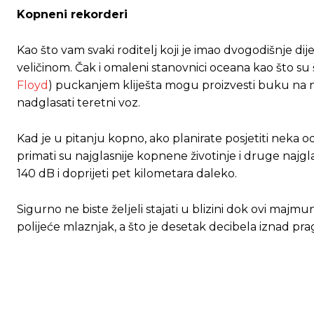
Kopneni rekorderi
Kao što vam svaki roditelj koji je imao dvogodišnje d
veličinom. Čak i omaleni stanovnici oceana kao što su
Floyd
) puckanjem kliješta mogu proizvesti buku na 
nadglasati teretni voz.
Kad je u pitanju kopno, ako planirate posjetiti neka o
primati su najglasnije kopnene životinje i druge najgl
140 dB i doprijeti pet kilometara daleko.
Sigurno ne biste željeli stajati u blizini dok ovi maj
polijeće mlaznjak, a što je desetak decibela iznad pr