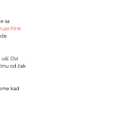
ze sa
rupi Pink
ože
uši. Ovi
ačinu od čak
onome kad