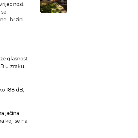
rijednosti
 se
e i brzini
.ba
.ba
eže glasnost
B u zraku.
oko 188 dB,
a jačina
a koji se na