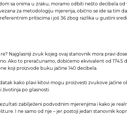
dom sa onima u zraku, moramo odbiti nešto decibela od v
vezana za metodologiju mjerenja, obično se ide sa tim da
Pusti priču da živi!
Pusti priču da živi!
ferentnim pritiscima i još 36 zbog razlika u gustini sredin
ste odlučili da pustite Vašu priču da živi, Redakcija Objavi
ste odlučili da pustite Vašu priču da živi, Redakcija Objavi
ure? Najglasniji zvuk kojeg ovaj stanovnik mora pravi dos
no. Ako to preračunamo, dobićemo ekvivalent od 174.5 d
ione koji proizvode buku jačine 140 decibela.
 podatak kako plavi kitovi mogu proizvesti zvukove jačine 
 životinja po glasnosti.
zultati zabilježeni podvodnim mjerenjima i kako je realn
šture. I ne samo od nje – jer postoji jedan stanovnik kopn