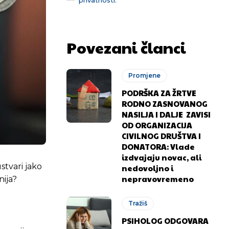
Povezani članci
Promjene
PODRŠKA ZA ŽRTVE
RODNO ZASNOVANOG
NASILJA I DALJE ZAVISI
OD ORGANIZACIJA
CIVILNOG DRUŠTVA I
DONATORA: Vlade
izdvajaju novac, ali
stvari jako
nedovoljno i
nepravovremeno
nija?
Tražiš
PSIHOLOG ODGOVARA