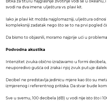
Bitka za titulu najglasnije životinje vodi se u okeanu, i 
svodi na dva imena: ulještura vs. plavi kit.
Iako je plavi kit možda najglomazniji, ulještura odnos
kompleksniji zadatak nego što se to na prvi pogled čin
Da bismo to objasnili, moramo najprije ući u problema
Podvodna akustika
Intenzitet zvuka obično izražavamo u formi decibela, 
neuporedivo gušća od zraka i njoj zvuk putuje daleko b
Decibel ne predstavlja jedinicu mjere kao što su metar
izmjerenog i referentnog pritiska. Da stvar bude kompli
Sve u svemu, 100 decibela (dB) u vodi nije isto što i 1