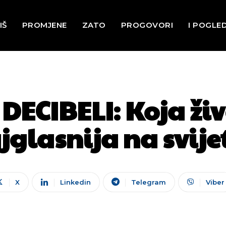
IŠ
PROMJENE
ZATO
PROGOVORI
I POGLE
DECIBELI: Koja živ
jglasnija na svije
X
Linkedin
Telegram
Viber