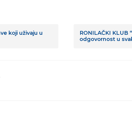
e koji uživaju u
RONILAČKI KLUB “B
odgovornost u sv