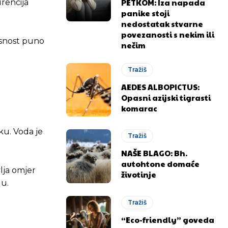
PETKOM: Iza napada
urencija
panike stoji
nedostatak stvarne
povezanosti s nekim ili
lasnost puno
nečim
Tražiš
AEDES ALBOPICTUS:
Opasni azijski tigrasti
komarac
ku. Voda je
Tražiš
NAŠE BLAGO: Bh.
autohtone domaće
lja omjer
životinje
du.
Tražiš
“Eco-friendly” goveda