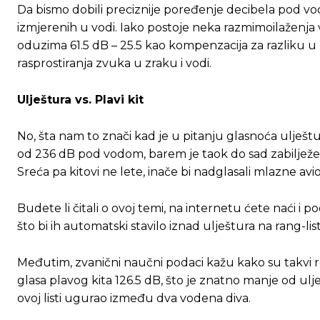
Da bismo dobili preciznije poređenje decibela pod vo
izmjerenih u vodi. Iako postoje neka razmimoilaženja 
oduzima 61.5 dB – 25.5 kao kompenzacija za razliku u re
rasprostiranja zvuka u zraku i vodi.
Ulještura vs. Plavi kit
Ovim putem želimo da vam se zahvalimo što 
Ovim putem želimo da vam se zahvalimo što 
No, šta nam to znači kad je u pitanju glasnoća ulješt
od 236 dB pod vodom, barem je taok do sad zabilježe
[wpuf_form id=”7463”]
[wpuf_form id=”7463”]
Sreća pa kitovi ne lete, inače bi nadglasali mlazne av
Budete li čitali o ovoj temi, na internetu ćete naći i
što bi ih automatski stavilo iznad ulještura na rang-listi
Međutim, zvanični naučni podaci kažu kako su takvi re
glasa plavog kita 126.5 dB, što je znatno manje od ulje
ovoj listi ugurao između dva vodena diva.