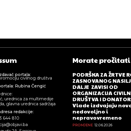
ssum
Morate pročitati
PODRŠKA ZA ŽRTVE 
izdavač portala:
promociju civilnog društva
ZASNOVANOG NASILJA
DALJE ZAVISI OD
ortala: Rubina Čengić
ORGANIZACIJA CIVIL
ednice:
DRUŠTVA I DONATOR
ić, urednica za multimedije
a, glavna urednica sadržaja
Vlade izdvajaju nova
nedovoljno i
adresa redakcije:
nepravovremeno
33 644 810
cija@objavi.ba
PROMJENE
12.06.2026