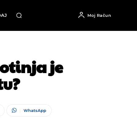
DAJ
Moj Račun
otinja je
tu?
WhatsApp