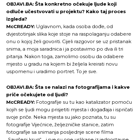
OBJAVI.BA: Šta konkretno očekuje ljude koji
odluče učestvovati u projektu? Kako taj proces
izgleda?
McCREADY:
Uglavnom, kada osoba dođe, od
dvjestotinjak slika koje stoje na raspolaganju odabere
onu o kojoj želi govoriti. Cijeli razgovor se uz pristanak
snima, a moja saradnica i ja postavimo po dva ili tri
pitanja. Nakon toga, zamolimo osobu da odabere
mjesto u gradu na kojem bi željela kreirati novu
uspomenu i uradimo portret. To je sve.
OBJAVI.BA: Šta se nalazi na fotografijama i kakve
priče očekujete od ljudi?
McCREADY:
Fotografije su tu kao katalizator pomoću
kojih se ljudi mogu prisjetiti mjesta i događaja i ispričati
svoje priče. Neka mjesta su jako poznata, tu su
fotografije Vijećnice, željezničke stanice, zatim
fotografije sa snimanja posljednje scene filma
„Savršeni krug“… i sve su one uslikane iz jednostavne