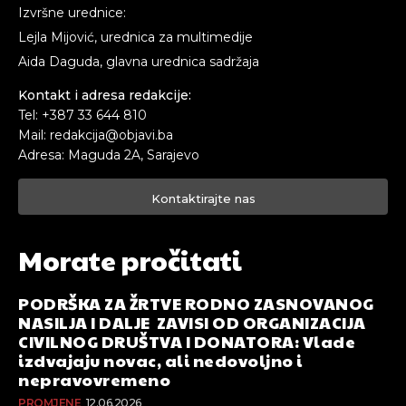
Izvršne urednice:
Lejla Mijović, urednica za multimedije
Aida Daguda, glavna urednica sadržaja
Kontakt i adresa redakcije:
Tel: +387 33 644 810
Mail: redakcija@objavi.ba
Adresa: Maguda 2A, Sarajevo
Kontaktirajte nas
Morate pročitati
PODRŠKA ZA ŽRTVE RODNO ZASNOVANOG
NASILJA I DALJE ZAVISI OD ORGANIZACIJA
CIVILNOG DRUŠTVA I DONATORA: Vlade
izdvajaju novac, ali nedovoljno i
nepravovremeno
PROMJENE
12.06.2026