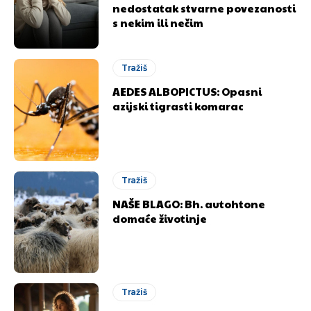
nedostatak stvarne povezanosti
s nekim ili nečim
Tražiš
AEDES ALBOPICTUS: Opasni
azijski tigrasti komarac
Tražiš
NAŠE BLAGO: Bh. autohtone
domaće životinje
Tražiš