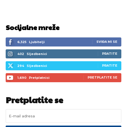
Socijalne mreže
SVIĐA MI SE
6,325
Ljubitelji
PRATITE
402
Sljedbenici
PRATITE
294
Sljedbenici
PRETPLATITE SE
1,690
Pretplatnici
Pretplatite se