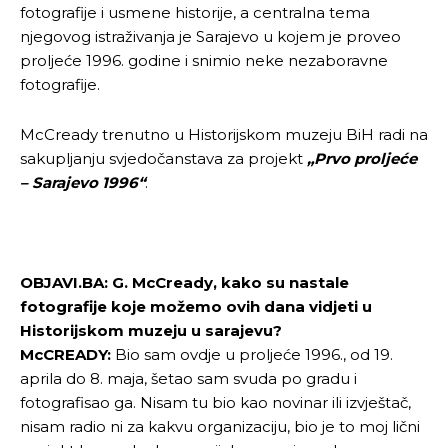
fotografije i usmene historije, a centralna tema
njegovog istraživanja je Sarajevo u kojem je proveo
proljeće 1996. godine i snimio neke nezaboravne
fotografije.
McCready trenutno u Historijskom muzeju BiH radi na
sakupljanju svjedočanstava za projekt
„Prvo proljeće
– Sarajevo 1996“
.
OBJAVI.BA: G. McCready, kako su nastale
fotografije koje možemo ovih dana vidjeti u
Historijskom muzeju u sarajevu?
McCREADY:
Bio sam ovdje u proljeće 1996., od 19.
aprila do 8. maja, šetao sam svuda po gradu i
fotografisao ga. Nisam tu bio kao novinar ili izvještač,
nisam radio ni za kakvu organizaciju, bio je to moj lični