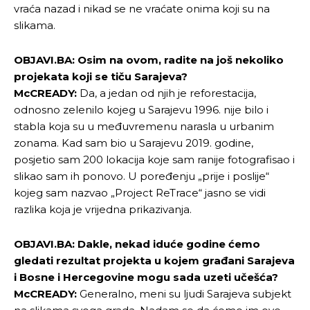
vraća nazad i nikad se ne vraćate onima koji su na
slikama.
OBJAVI.BA: Osim na ovom, radite na još nekoliko
projekata koji se tiču Sarajeva?
McCREADY:
Da, a jedan od njih je reforestacija,
odnosno zelenilo kojeg u Sarajevu 1996. nije bilo i
stabla koja su u međuvremenu narasla u urbanim
zonama. Kad sam bio u Sarajevu 2019. godine,
posjetio sam 200 lokacija koje sam ranije fotografisao i
slikao sam ih ponovo. U poređenju „prije i poslije“
kojeg sam nazvao „Project ReTrace“ jasno se vidi
razlika koja je vrijedna prikazivanja.
OBJAVI.BA: Dakle, nekad iduće godine ćemo
gledati rezultat projekta u kojem građani Sarajeva
i Bosne i Hercegovine mogu sada uzeti učešća?
McCREADY:
Generalno, meni su ljudi Sarajeva subjekt