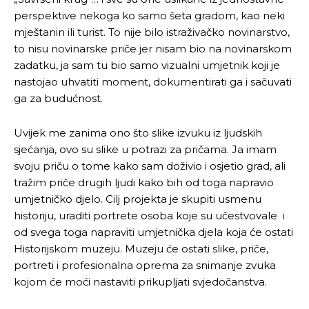
perspektive nekoga ko samo šeta gradom, kao neki
mještanin ili turist. To nije bilo istraživačko novinarstvo,
to nisu novinarske priče jer nisam bio na novinarskom
zadatku, ja sam tu bio samo vizualni umjetnik koji je
nastojao uhvatiti moment, dokumentirati ga i sačuvati
ga za budućnost.
Uvijek me zanima ono što slike izvuku iz ljudskih
sjećanja, ovo su slike u potrazi za pričama. Ja imam
svoju priču o tome kako sam doživio i osjetio grad, ali
tražim priče drugih ljudi kako bih od toga napravio
umjetničko djelo. Cilj projekta je skupiti usmenu
historiju, uraditi portrete osoba koje su učestvovale i
od svega toga napraviti umjetnička djela koja će ostati
Historijskom muzeju. Muzeju će ostati slike, priče,
portreti i profesionalna oprema za snimanje zvuka
kojom će moći nastaviti prikupljati svjedočanstva.