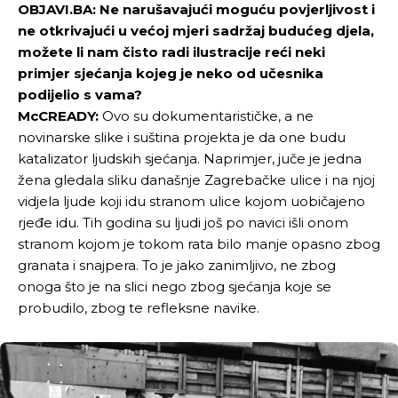
OBJAVI.BA: Ne narušavajući moguću povjerljivost i
ne otkrivajući u većoj mjeri sadržaj budućeg djela,
možete li nam čisto radi ilustracije reći neki
primjer sjećanja kojeg je neko od učesnika
podijelio s vama?
McCREADY:
Ovo su dokumentarističke, a ne
novinarske slike i suština projekta je da one budu
katalizator ljudskih sjećanja. Naprimjer, juče je jedna
žena gledala sliku današnje Zagrebačke ulice i na njoj
vidjela ljude koji idu stranom ulice kojom uobičajeno
rjeđe idu. Tih godina su ljudi još po navici išli onom
stranom kojom je tokom rata bilo manje opasno zbog
granata i snajpera. To je jako zanimljivo, ne zbog
onoga što je na slici nego zbog sjećanja koje se
probudilo, zbog te refleksne navike.