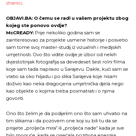
stranici
.
OBJAVI.BA: O čemu se radi u vašem projektu zbog
kojeg ste ponovo ovdje?
McCREADY:
Prije nekoliko godina sam se
zainteresovao za projekte usmene historije i posvetio
sam tome svoj master-studij iz vizualnih i medijskih
umjetnosti. Ovo što vidite ovdje je izbor od nekih
dvjestotinjak fotografija sa devedeset šest rolni filma
koje sam tada napravio u Sarajevu. Dakle, kući sam se
vratio sa oko hiljadu i po slika Sarajeva koje nisam
doživio kao neka dragocjena umjetnička djela nego
kao objekte o kojima treba posmatrati i o njima
govoriti.
Ono što želim je da podijelim ono što sam uhvatio na
tim slikama i da pozovem one koji su bili tu da se
prisjete „proljeća mira“ ili „proljeća nade“ kada je sve
bilo moguće, kada se osjećala pozitivna energija