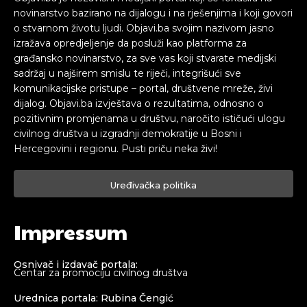
novinarstvo bazirano na dijalogu i na rješenjima i koji govori
o stvarnom životu ljudi. Objavi.ba svojim nazivom jasno
izražava opredjeljenje da posluži kao platforma za
građansko novinarstvo, za sve vas koji stvarate medijski
sadržaj u najširem smislu te riječi, integrišući sve
komunikacijske pristupe – portal, društvene mreže, živi
dijalog. Objavi.ba izvještava o rezultatima, odnosno o
pozitivnim promjenama u društvu, naročito ističući ulogu
civilnog društva u izgradnji demokratije u Bosni i
Hercegovini i regionu. Pusti priču neka živi!
Uređivačka politika
Impressum
Osnivač i izdavač portala:
Centar za promociju civilnog društva
Urednica portala: Rubina Čengić