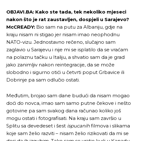
OBJAVI.BA: Kako ste tada, tek nekoliko mjeseci
nakon što je rat zaustavljen, dospjeli u Sarajevo?
McCREADY:
Bio sam na putu za Albaniju, gdje na
kraju nisam ni stigao jer nisam imao neophodnu
NATO-vizu. Jednostavno rečeno, slučajno sam
zaglavio u Sarajevu i nije mi se isplatilo da se vraćam
na polaznu tačku u Italiju, a shvatio sam da je grad
jako zanimljiv nakon reintegracije, da se može
slobodno i sigurno otići u četvrti poput Grbavice ili
Dobrinje pa sam odlučio ostati.
Međutim, brojao sam dane budući da nisam mogao
doći do novca, imao sam samo putne čekove i nešto
gotovine pa sam svakog dana računao koliko još
mogu ostati i fotografisati. Na kraju sam završio u
Splitu sa devedeset i šest
ispucanih
filmova i slikama
koje sam želio razviti – nisam želio rizikovati da mi se
desi da ih izgubim. Tako sam se vratio kući u Kanadu,