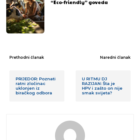
“Eco-friendly” goveda
Prethodni članak
Naredni članak
PRIJEDOR: Poznati
U RITMU DJ
ratni zločinac
RAZIJAN: Šta je
uklonjen iz
HPV i zašto on nije
biračkog odbora
smak svijeta?