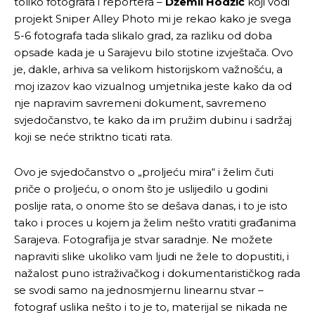
toliko fotografa i reportera –
Džemil Hodžić
koji vodi
projekt Sniper Alley Photo mi je rekao kako je svega
5-6 fotografa tada slikalo grad, za razliku od doba
opsade kada je u Sarajevu bilo stotine izvještača. Ovo
je, dakle, arhiva sa velikom historijskom važnošću, a
moj izazov kao vizualnog umjetnika jeste kako da od
nje napravim savremeni dokument, savremeno
svjedočanstvo, te kako da im pružim dubinu i sadržaj
koji se neće striktno ticati rata.
Ovo je svjedočanstvo o „proljeću mira“ i želim čuti
priče o proljeću, o onom što je uslijedilo u godini
poslije rata, o onome što se dešava danas, i to je isto
tako i proces u kojem ja želim nešto vratiti građanima
Sarajeva. Fotografija je stvar saradnje. Ne možete
napraviti slike ukoliko vam ljudi ne žele to dopustiti, i
nažalost puno istraživačkog i dokumentarističkog rada
se svodi samo na jednosmjernu linearnu stvar –
fotograf uslika nešto i to je to, materijal se nikada ne