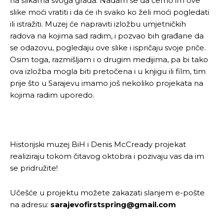
na slikama svoga grada. Nadam se da ćemo im ove
slike moći vratiti i da će ih svako ko želi moći pogledati
ili istražiti. Muzej će napraviti izložbu umjetničkih
radova na kojima sad radim, i pozvao bih građane da
se odazovu, pogledaju ove slike i ispričaju svoje priče.
Osim toga, razmišljam i o drugim medijima, pa bi tako
ova izložba mogla biti pretočena i u knjigu ili film, tim
prije što u Sarajevu imamo još nekoliko projekata na
kojima radim uporedo.
Historijski muzej BiH i Denis McCready projekat
realiziraju tokom čitavog oktobra i pozivaju vas da im
se pridružite!
Učešće u projektu možete zakazati slanjem e-pošte
na adresu:
sarajevofirstspring@gmail.com