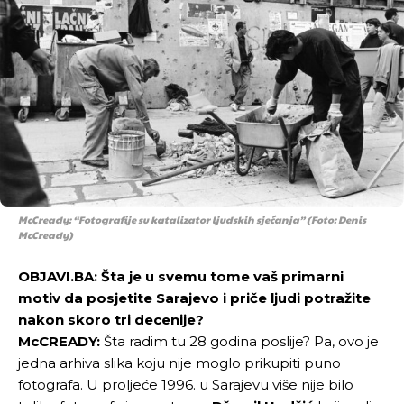
Pusti priču da živi!
Pusti priču da živi!
Ovim putem želimo da vam se zahvalimo što ste
Ovim putem želimo da vam se zahvalimo što ste
odlučili da pustite Vašu priču da živi, Redakcija
odlučili da pustite Vašu priču da živi, Redakcija
Objavi.ba
Objavi.ba
McCready: “Fotografije su katalizator ljudskih sjećanja” (Foto: Denis
McCready)
[wpuf_form id=”7463”]
[wpuf_form id=”7463”]
OBJAVI.BA: Šta je u svemu tome vaš primarni
motiv da posjetite Sarajevo i priče ljudi potražite
nakon skoro tri decenije?
McCREADY:
Šta radim tu 28 godina poslije? Pa, ovo je
jedna arhiva slika koju nije moglo prikupiti puno
fotografa. U proljeće 1996. u Sarajevu više nije bilo