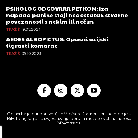
PSIHOLOG ODGOVARA PETKOM: Iza
napada panike stoji nedostatak stvarne
povezanosti s nekim ili nečim
TRAŽIŠ
19.07.2024
AEDES ALBOPICTUS: Opasni azijski
tigrasti komarac
TRAŽIŠ
09.10.2023
Objavi.ba je punopravni član Vijeća za štampu i online medije u
BiH. Reagiranja na izvještavanje portala možete slati na adresu
info@vzs.ba.