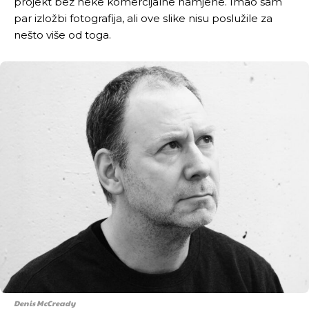
projekt bez neke komercijalne namjene. Imao sam
par izložbi fotografija, ali ove slike nisu poslužile za
nešto više od toga.
Denis McCready