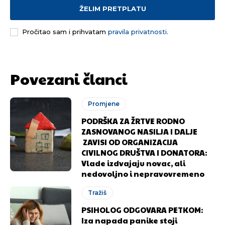
ŽELIM PRETPLATU
Pročitao sam i prihvatam
pravila privatnosti.
Povezani članci
Promjene
PODRŠKA ZA ŽRTVE RODNO
ZASNOVANOG NASILJA I DALJE
ZAVISI OD ORGANIZACIJA
CIVILNOG DRUŠTVA I DONATORA:
Vlade izdvajaju novac, ali
nedovoljno i nepravovremeno
Tražiš
PSIHOLOG ODGOVARA PETKOM:
Iza napada panike stoji