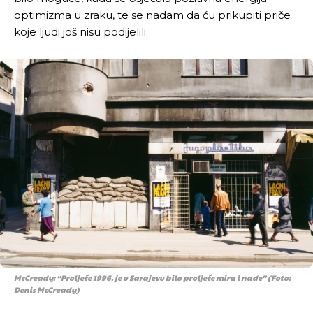
optimizma u zraku, te se nadam da ću prikupiti priče
koje ljudi još nisu podijelili.
McCready: “Proljeće 1996. je u Sarajevu bilo proljeće mira i nade” (Foto:
Denis McCready)