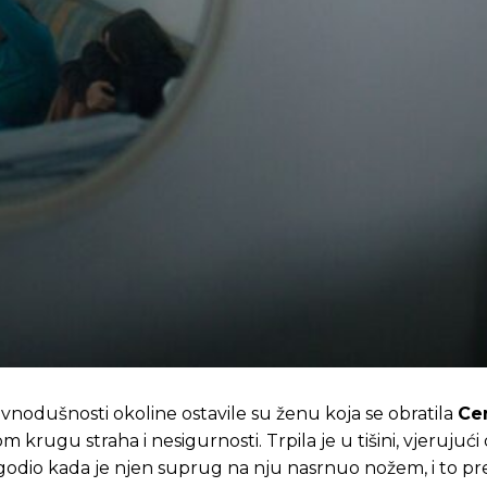
avnodušnosti okoline ostavile su ženu koja se obratila
Ce
krugu straha i nesigurnosti. Trpila je u tišini, vjerujući 
godio kada je njen suprug na nju nasrnuo nožem, i to p