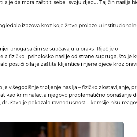
je da mora zaštititi sebe i svoju djecu. Taj čin nasilja bio
 i ogledalo izazova kroz koje žrtve prolaze u instituciona
jer onoga sa čim se suočavaju u praksi. Riječ je o
jela fizičko i psihološko nasilje od strane supruga, što je 
o postići bila je zaštita klijentice i njene djece kroz pra
je višegodišnje trpljenje nasilja – fizičko zlostavljanje, pri
at kao kriminalac, a njegovo problematično ponašanje d
a, društvo je pokazalo ravnodušnost – komšije nisu reago