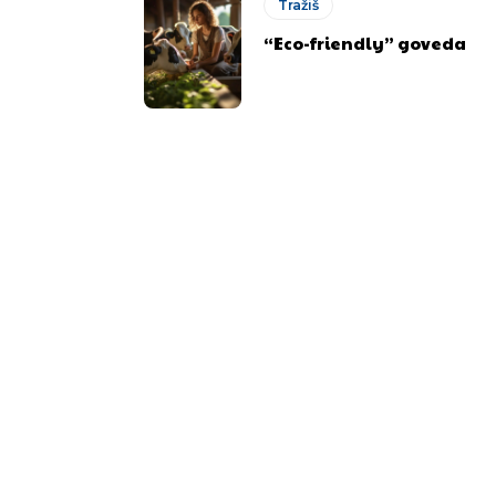
Tražiš
“Eco-friendly” goveda
.ba
.ba