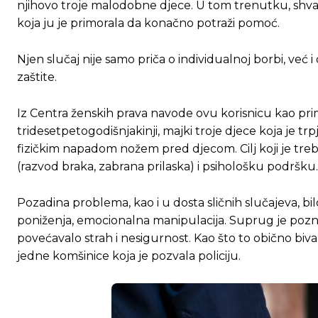
njihovo troje malodobne djece. U tom trenutku, shvatila 
koja ju je primorala da konačno potraži pomoć.
Njen slučaj nije samo priča o individualnoj borbi, već
zaštite.
Iz Centra ženskih prava navode ovu korisnicu kao prim
tridesetpetogodišnjakinji, majki troje djece koja je trp
fizičkim napadom nožem pred djecom. Cilj koji je trebal
(razvod braka, zabrana prilaska) i psihološku podršku.
Pozadina problema, kao i u dosta sličnih slučajeva, bilo 
poniženja, emocionalna manipulacija. Suprug je pozn
povećavalo strah i nesigurnost. Kao što to obično biv
jedne komšinice koja je pozvala policiju.