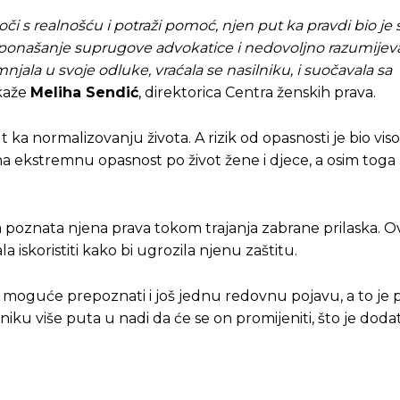
oči s realnošću i potraži pomoć, njen put ka pravdi bio j
o ponašanje suprugove advokatice i nedovoljno razumijev
njala u svoje odluke, vraćala se nasilniku, i suočavala sa
 kaže
Meliha Sendić
, direktorica Centra ženskih prava.
a normalizovanju života. A rizik od opasnosti je bio visok
 na ekstremnu opasnost po život žene i djece, a osim toga n
a poznata njena prava tokom trajanja zabrane prilaska. O
iskoristiti kako bi ugrozila njenu zaštitu.
 moguće prepoznati i još jednu redovnu pojavu, a to je 
lniku više puta u nadi da će se on promijeniti, što je dod