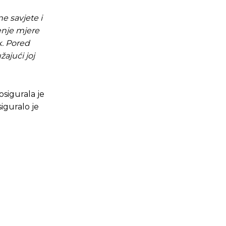
e savjete i
enje mjere
k. Pored
ajući joj
osigurala je
iguralo je