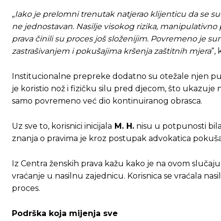
„
Iako je prelomni trenutak natjerao klijenticu da se su
[wpuf_form id=”7463”]
[wpuf_form id=”7463”]
ne jednostavan. Nasilje visokog rizika, manipulativn
prava činili su proces još složenijim. Povremeno je sum
zastrašivanjem i pokušajima kršenja zaštitnih mjera
“,
Institucionalne prepreke dodatno su otežale njen put k
je koristio nož i fizičku silu pred djecom, što ukazuje
samo povremeno već dio kontinuiranog obrasca.
Uz sve to, korisnici inicijala
M. H.
nisu u potpunosti bil
znanja o pravima je kroz postupak advokatica pokušala 
Iz Centra ženskih prava kažu kako je na ovom slučaju
vraćanje u nasilnu zajednicu. Korisnica se vraćala nasi
proces.
Podrška koja mijenja sve