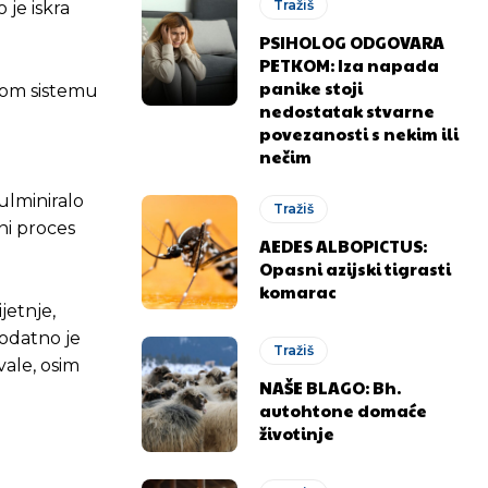
Tražiš
 je iskra
PSIHOLOG ODGOVARA
PETKOM: Iza napada
panike stoji
lnom sistemu
nedostatak stvarne
povezanosti s nekim ili
nečim
kulminiralo
Tražiš
vni proces
AEDES ALBOPICTUS:
Opasni azijski tigrasti
komarac
jetnje,
odatno je
Tražiš
vale, osim
NAŠE BLAGO: Bh.
autohtone domaće
životinje