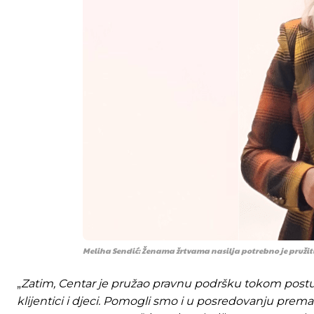
Meliha Sendić: Ženama žrtvama nasilja potrebno je pružiti 
„
Zatim, Centar je pružao pravnu podršku tokom postu
klijentici i djeci. Pomogli smo i u posredovanju prema 