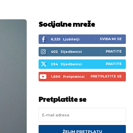
Socijalne mreže
SVIĐA MI SE
6,325
Ljubitelji
PRATITE
402
Sljedbenici
PRATITE
294
Sljedbenici
PRETPLATITE SE
1,690
Pretplatnici
Pretplatite se
ŽELIM PRETPLATU