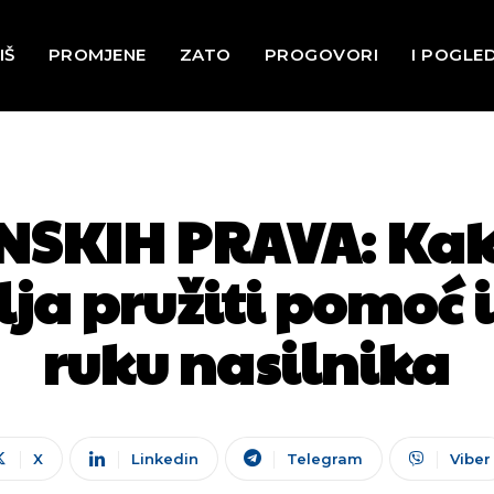
IŠ
PROMJENE
ZATO
PROGOVORI
I POGLE
NSKIH PRAVA: Ka
a pružiti pomoć i 
ruku nasilnika
X
Linkedin
Telegram
Viber