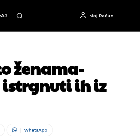
DAJ
Moj Račun
ko ženama-
istrgnuti ih iz
WhatsApp