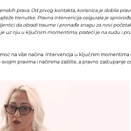
enskih prava. Od prvog kontakta, korisnica je dobila pravn
jteže trenutke. Pravna intervencija osigurala je sprovođ
ijentici da obradi traume i pronađe snagu za novi početa
 je uz nju u ključnim momentima, prateći je na sudu i pruž
pomoć na više načina. Intervencija u ključnim momentima 
svojim pravima i načinima zaštite, a pravno zastupanje os