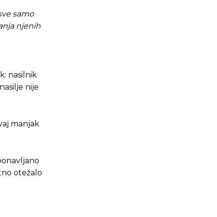
e sve samo
anja njenih
: nasilnik
asilje nije
vaj manjak
ponavljano
atno otežalo