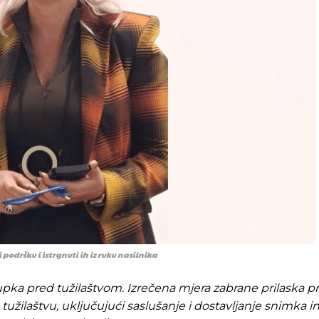
podršku i istrgnuti ih iz ruku nasilnika
pka pred tužilaštvom. Izrečena mjera zabrane prilaska 
tužilaštvu, uključujući saslušanje i dostavljanje snimka i