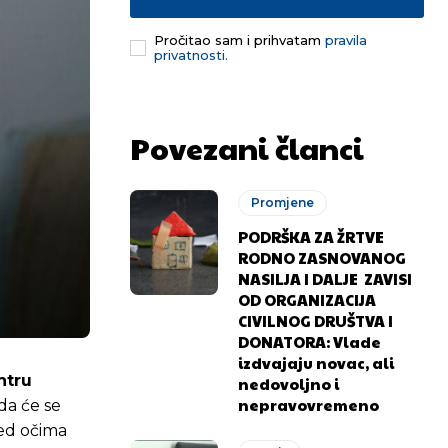
Pročitao sam i prihvatam
pravila
privatnosti.
Povezani članci
Promjene
PODRŠKA ZA ŽRTVE
RODNO ZASNOVANOG
NASILJA I DALJE ZAVISI
OD ORGANIZACIJA
CIVILNOG DRUŠTVA I
DONATORA: Vlade
izdvajaju novac, ali
ntru
nedovoljno i
nepravovremeno
da će se
red očima