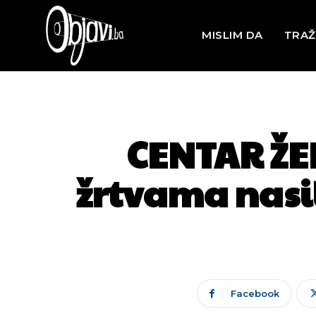
MISLIM DA
TRAŽ
CENTAR ŽE
žrtvama nasilj
Facebook