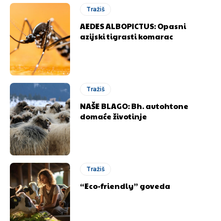
Tražiš
AEDES ALBOPICTUS: Opasni
azijski tigrasti komarac
Tražiš
NAŠE BLAGO: Bh. autohtone
domaće životinje
Tražiš
“Eco-friendly” goveda