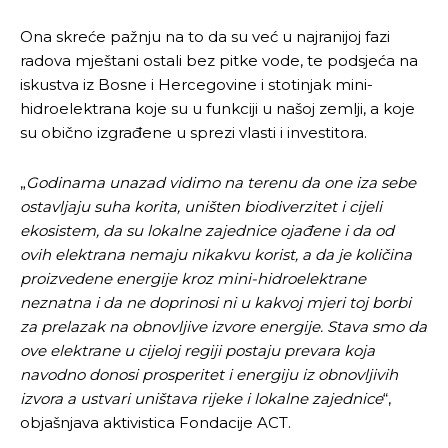
Ona skreće pažnju na to da su već u najranijoj fazi
radova mještani ostali bez pitke vode, te podsjeća na
iskustva iz Bosne i Hercegovine i stotinjak mini-
hidroelektrana koje su u funkciji u našoj zemlji, a koje
su obično izgrađene u sprezi vlasti i investitora.
„
Godinama unazad vidimo na terenu da one iza sebe
ostavljaju suha korita, uništen biodiverzitet i cijeli
ekosistem, da su lokalne zajednice ojađene i da od
ovih elektrana nemaju nikakvu korist, a da je količina
proizvedene energije kroz mini-hidroelektrane
neznatna i da ne doprinosi ni u kakvoj mjeri toj borbi
za prelazak na obnovljive izvore energije. Stava smo da
ove elektrane u cijeloj regiji postaju prevara koja
navodno donosi prosperitet i energiju iz obnovljivih
izvora a ustvari uništava rijeke i lokalne zajednice
“,
objašnjava aktivistica Fondacije ACT.