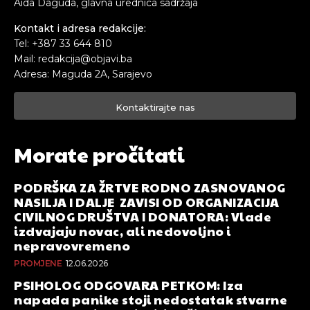
Aida Daguda, glavna urednica sadržaja
Kontakt i adresa redakcije:
Tel: +387 33 644 810
Mail: redakcija@objavi.ba
Adresa: Maguda 2A, Sarajevo
Kontaktirajte nas
Morate pročitati
PODRŠKA ZA ŽRTVE RODNO ZASNOVANOG
NASILJA I DALJE ZAVISI OD ORGANIZACIJA
CIVILNOG DRUŠTVA I DONATORA: Vlade
izdvajaju novac, ali nedovoljno i
nepravovremeno
PROMJENE
12.06.2026
PSIHOLOG ODGOVARA PETKOM: Iza
napada panike stoji nedostatak stvarne