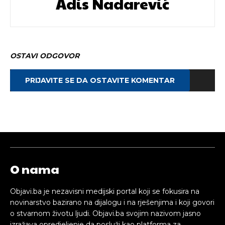
Adis Nadarević
OSTAVI ODGOVOR
PRIJAVITE SE DA OSTAVITE KOMENTAR
O nama
Objavi.ba je nezavisni medijski portal koji se fokusira na
novinarstvo bazirano na dijalogu i na rješenjima i koji govori
o stvarnom životu ljudi. Objavi.ba svojim nazivom jasno
izražava opredjeljenje da posluži kao platforma za