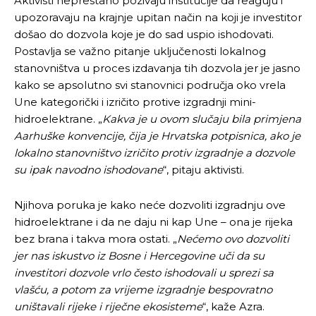
Aktivisti neprestano pozivaju institucije da reaguju i
upozoravaju na krajnje upitan način na koji je investitor
došao do dozvola koje je do sad uspio ishodovati.
Postavlja se važno pitanje uključenosti lokalnog
stanovništva u proces izdavanja tih dozvola jer je jasno
kako se apsolutno svi stanovnici područja oko vrela
Une kategorički i izričito protive izgradnji mini-
hidroelektrane. „
Kakva je u ovom slučaju bila primjena
Aarhuške konvencije, čija je Hrvatska potpisnica, ako je
lokalno stanovništvo izričito protiv izgradnje a dozvole
su ipak navodno ishodovane
“, pitaju aktivisti.
Njihova poruka je kako neće dozvoliti izgradnju ove
hidroelektrane i da ne daju ni kap Une – ona je rijeka
bez brana i takva mora ostati. „
Nećemo ovo dozvoliti
jer nas iskustvo iz Bosne i Hercegovine uči da su
investitori dozvole vrlo često ishodovali u sprezi sa
vlašću, a potom za vrijeme izgradnje bespovratno
uništavali rijeke i riječne ekosisteme
“, kaže Azra.