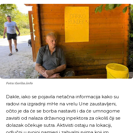
Foto: Gerila.info
Dakle, iako se pojavila netačna informacija kako su
radovi na izgradnji mHe na vrelu Une zaustavljeni,
očito je da će se borba nastaviti i da će umnogome
zavisiti od nalaza državnog inpektora za okoliš čiji se
dolazak očekuje sutra. Aktivisti ostaju na lokaciji,
odlučni u svojoj namjeri i zahvalni svima koji im