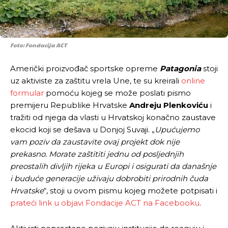
Foto: Fondacija ACT
Američki proizvođač sportske opreme
Patagonia
stoji
uz aktiviste za zaštitu vrela Une, te su kreirali
online
formular
pomoću kojeg se može poslati pismo
premijeru Republike Hrvatske
Andreju Plenkoviću
i
tražiti od njega da vlasti u Hrvatskoj konačno zaustave
ekocid koji se dešava u Donjoj Suvaji. „
Upućujemo
vam poziv da zaustavite ovaj projekt dok nije
prekasno. Morate zaštititi jednu od posljednjih
preostalih divljih rijeka u Europi i osigurati da današnje
i buduće generacije uživaju dobrobiti prirodnih čuda
Hrvatske
“, stoji u ovom pismu kojeg možete potpisati i
prateći link u objavi Fondacije ACT na Facebooku
.