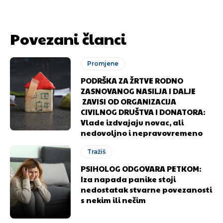
Povezani članci
Promjene
PODRŠKA ZA ŽRTVE RODNO
ZASNOVANOG NASILJA I DALJE
ZAVISI OD ORGANIZACIJA
CIVILNOG DRUŠTVA I DONATORA:
Vlade izdvajaju novac, ali
nedovoljno i nepravovremeno
Tražiš
PSIHOLOG ODGOVARA PETKOM:
Iza napada panike stoji
nedostatak stvarne povezanosti
s nekim ili nečim