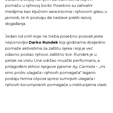
pomažu u njihovoj borbi. Posebno su zahvalni
Pusti priču da živi!
Pusti priču da živi!
medijima kao ključnim saveznicima i njihovom glasu u
javnosti, te ih pozivaju da nastave pratiti razvoj
događanja.
Ovim putem želimo da vam se zahvalimo što ste
Ovim putem želimo da vam se zahvalimo što ste
odlučili da pustite Vašu priču da živi, Redakcija
odlučili da pustite Vašu priču da živi, Redakcija
Jedan od onih koje ne treba posebno pozivati jeste
Objavi.ba
Objavi.ba
neponovljivi
Darko Rundek
koji godinama dosljedno
pomaže aktivistima za zaštitu rijeka i koji je već
odavno postao njihovo zaštitno lice. Rundek je u
petak na vrelu Une održao muzički performans, a
[wpuf_form id=”7463”]
[wpuf_form id=”7463”]
prilagođeni stihovi njegove pjesme
Ay, Carmela
– „mi
smo protiv ulagača i njihovih pomagača“ lagano
postaju himna otpora sprezi sumnjivih ulagača i
njihovih korumpiranih pomagača u institucijama vlasti.