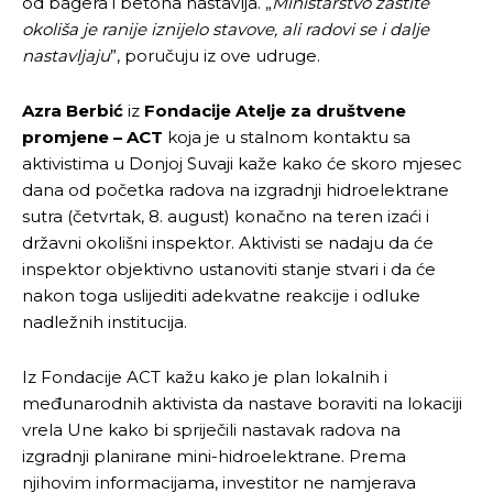
od bagera i betona nastavlja. „
Ministarstvo zaštite
okoliša je ranije iznijelo stavove, ali radovi se i dalje
nastavljaju
”, poručuju iz ove udruge.
Azra Berbić
iz
Fondacije Atelje za društvene
promjene – ACT
koja je u stalnom kontaktu sa
aktivistima u Donjoj Suvaji kaže kako će skoro mjesec
dana od početka radova na izgradnji hidroelektrane
sutra (četvrtak, 8. august) konačno na teren izaći i
državni okolišni inspektor. Aktivisti se nadaju da će
inspektor objektivno ustanoviti stanje stvari i da će
nakon toga uslijediti adekvatne reakcije i odluke
nadležnih institucija.
Iz Fondacije ACT kažu kako je plan lokalnih i
međunarodnih aktivista da nastave boraviti na lokaciji
vrela Une kako bi spriječili nastavak radova na
izgradnji planirane mini-hidroelektrane. Prema
njihovim informacijama, investitor ne namjerava