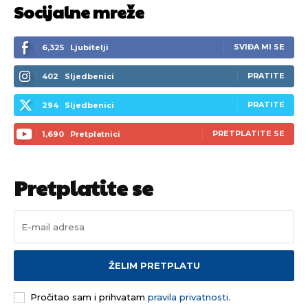
Socijalne mreže
SVIĐA MI SE
6,325
Ljubitelji
PRATITE
402
Sljedbenici
PRATITE
294
Sljedbenici
PRETPLATITE SE
1,690
Pretplatnici
Pretplatite se
ŽELIM PRETPLATU
Pročitao sam i prihvatam
pravila privatnosti.