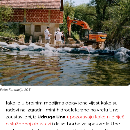
Foto: Fondacija ACT
Iako je u brojnim medijima objavljena vijest kako su
radovi na izgradnji mini-hidroelektrane na vrelu Une
zaustavljeni, iz
Udruge Una
upozoravaju kako nije riječ
o službenoj obustavi
i da se borba za spas vrela Une