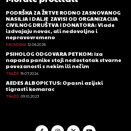
PODRŠKA ZA ŽRTVE RODNO ZASNOVANOG
NASILJA I DALJE ZAVISI OD ORGANIZACIJA
CIVILNOG DRUŠTVA I DONATORA: Vlade
izdvajaju novac, ali nedovoljno i
nepravovremeno
PROMJENE
12.06.2026
PSIHOLOG ODGOVARA PETKOM: Iza
napada panike stoji nedostatak stvarne
povezanosti s nekim ili nečim
TRAŽIŠ
19.07.2024
AEDES ALBOPICTUS: Opasni azijski
tigrasti komarac
TRAŽIŠ
09.10.2023