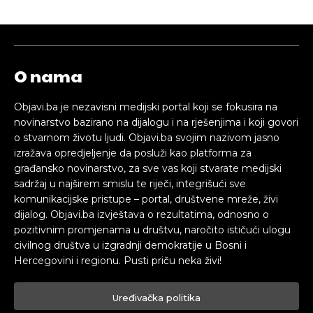
O nama
Objavi.ba je nezavisni medijski portal koji se fokusira na
novinarstvo bazirano na dijalogu i na rješenjima i koji govori
o stvarnom životu ljudi. Objavi.ba svojim nazivom jasno
izražava opredjeljenje da posluži kao platforma za
građansko novinarstvo, za sve vas koji stvarate medijski
sadržaj u najširem smislu te riječi, integrišući sve
komunikacijske pristupe – portal, društvene mreže, živi
dijalog. Objavi.ba izvještava o rezultatima, odnosno o
pozitivnim promjenama u društvu, naročito ističući ulogu
civilnog društva u izgradnji demokratije u Bosni i
Hercegovini i regionu. Pusti priču neka živi!
Uređivačka politika