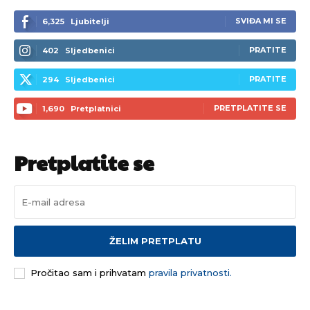
SVIĐA MI SE
6,325
Ljubitelji
PRATITE
402
Sljedbenici
PRATITE
294
Sljedbenici
PRETPLATITE SE
1,690
Pretplatnici
Pretplatite se
ŽELIM PRETPLATU
Pročitao sam i prihvatam
pravila privatnosti.