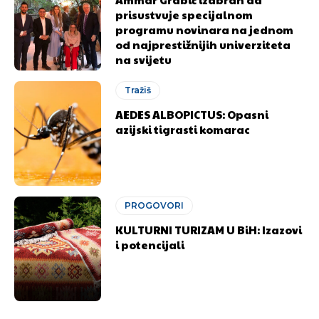
prisustvuje specijalnom
programu novinara na jednom
od najprestižnijih univerziteta
na svijetu
Tražiš
AEDES ALBOPICTUS: Opasni
azijski tigrasti komarac
PROGOVORI
KULTURNI TURIZAM U BiH: Izazovi
i potencijali