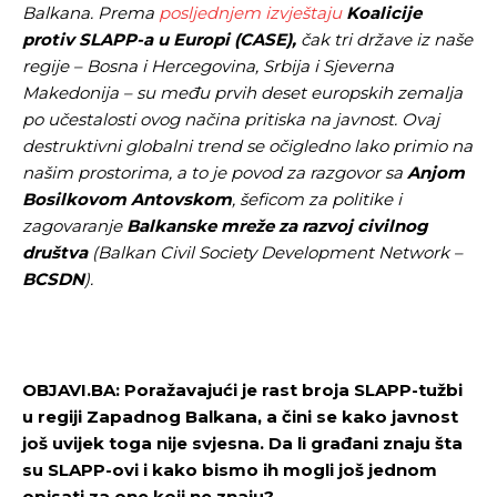
Balkana. Prema
posljednjem izvještaju
Koalicije
protiv SLAPP-a u Europi (CASE),
čak tri države iz naše
regije – Bosna i Hercegovina, Srbija i Sjeverna
Makedonija – su među prvih deset europskih zemalja
po učestalosti ovog načina pritiska na javnost. Ovaj
destruktivni globalni trend se očigledno lako primio na
našim prostorima, a to je povod za razgovor sa
Anjom
Bosilkovom Antovskom
, šeficom za politike i
zagovaranje
Balkanske mreže za razvoj civilnog
društva
(Balkan Civil Society Development Network –
BCSDN
).
OBJAVI.BA: Poražavajući je rast broja SLAPP-tužbi
u regiji Zapadnog Balkana, a čini se kako javnost
još uvijek toga nije svjesna. Da li građani znaju šta
su SLAPP-ovi i kako bismo ih mogli još jednom
opisati za one koji ne znaju?