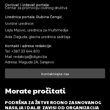
Osnivač i izdavač portala:
Centar za promociju civilnog društva
Urednica portala: Rubina Čengić
Izvršne urednice:
Lejla Mijović, urednica za multimedije
Aida Daguda, glavna urednica sadržaja
Kontakt i adresa redakcije:
Tel: +387 33 644 810
Mail: redakcija@objavi.ba
Adresa: Maguda 2A, Sarajevo
Kontaktirajte nas
Morate pročitati
PODRŠKA ZA ŽRTVE RODNO ZASNOVANOG
NASILJA I DALJE ZAVISI OD ORGANIZACIJA