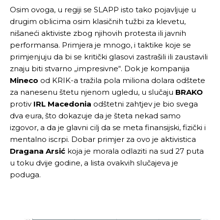
Osim ovoga, u regiji se SLAPP isto tako pojavljuje u
drugim oblicima osim klasičnih tužbi za klevetu,
nišaneći aktiviste zbog njihovih protesta ili javnih
performansa. Primjera je mnogo, i taktike koje se
primjenjuju da bi se kritički glasovi zastrašili ili zaustavili
znaju biti stvarno „impresivne“. Dok je kompanija
Mineco
od KRIK-a tražila pola miliona dolara odštete
za nanesenu štetu njenom ugledu, u slučaju
BRAKO
protiv
IRL Macedonia
odštetni zahtjev je bio svega
dva eura, što dokazuje da je šteta nekad samo
izgovor, a da je glavni cilj da se meta finansijski, fizički i
mentalno iscrpi. Dobar primjer za ovo je aktivistica
Dragana Arsić
koja je morala odlaziti na sud 27 puta
u toku dvije godine, a lista ovakvih slučajeva je
poduga.