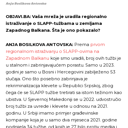
Anja Bosilkova Antovska
OBJAVI.BA: Vaša mreža je uradila regionalno
istraživanje o SLAPP-tužbama u zemljama
Zapadnog Balkana. Šta je ono pokazalo?
ANJA BOSILKOVA ANTOVSKA:
Prema
prvom
regionalnom istraživanju o SLAPP-ovima na
Zapadnom Balkanu
koje smo uradili, broj ovih tužbi je
u stalnom i zabrinjavajućem porastu. Samo u 2023.
godini je samo u Bosni i Hercegovini zabilježeno 53
slučaja. Ono što posebno zabrinjava je
rekriminalizacija klevete u Republici Srpskoj, zbog
čega će se SLAPP tužbe tretirati sa istom težinom kao
ubistva. U Sjevernoj Makedoniji se u 2022. udvostručio
broj tužbi za uvrede i klevete u odnosu na 2021.
godinu. U Srbiji imamo primjer građevinske
kompanije koja je u samo dva mjeseca 2021. godine
podnijela 34 tužbe, od kojih je 27 bilo protiv medija i