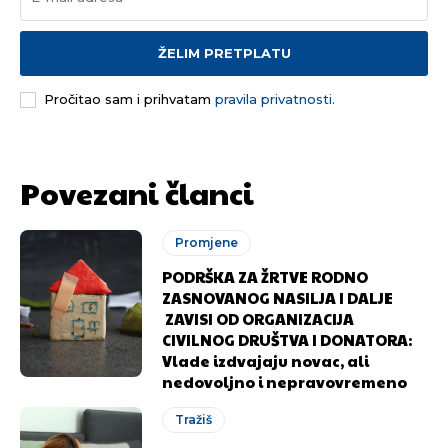
ŽELIM PRETPLATU
Pročitao sam i prihvatam
pravila privatnosti.
Povezani članci
Promjene
PODRŠKA ZA ŽRTVE RODNO
ZASNOVANOG NASILJA I DALJE
ZAVISI OD ORGANIZACIJA
CIVILNOG DRUŠTVA I DONATORA:
Vlade izdvajaju novac, ali
nedovoljno i nepravovremeno
Tražiš