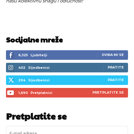
našu kolektivnu snagu i odlučnost!
“
Socijalne mreže
SVIĐA MI SE
6,325
Ljubitelji
PRATITE
402
Sljedbenici
PRATITE
294
Sljedbenici
PRETPLATITE SE
1,690
Pretplatnici
Pretplatite se