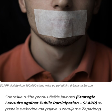
SLAPP slučajevi po 100,000 stanovnika po pojedinim državama Europe
Strateške tužbe protiv učešća javnosti
(Strategic
Lawsuits against Public Participation – SLAPP)
su
postale svakodnevna pojava u zemljama Zapadnog