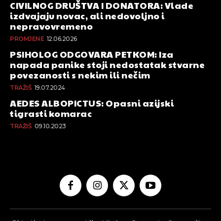
CIVILNOG DRUŠTVA I DONATORA: Vlade
izdvajaju novac, ali nedovoljno i
nepravovremeno
PROMJENE
12.06.2026
PSIHOLOG ODGOVARA PETKOM: Iza
napada panike stoji nedostatak stvarne
povezanosti s nekim ili nečim
TRAŽIŠ
19.07.2024
AEDES ALBOPICTUS: Opasni azijski
tigrasti komarac
TRAŽIŠ
09.10.2023