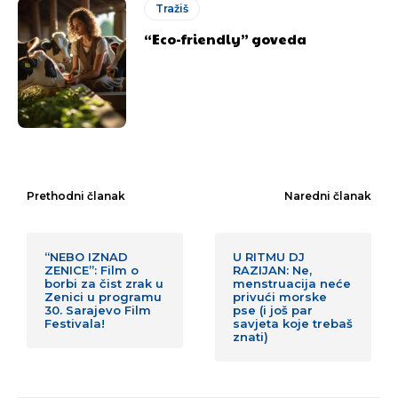
Tražiš
“Eco-friendly” goveda
Prethodni članak
Naredni članak
“NEBO IZNAD
U RITMU DJ
ZENICE”: Film o
RAZIJAN: Ne,
borbi za čist zrak u
menstruacija neće
Zenici u programu
privući morske
30. Sarajevo Film
pse (i još par
Festivala!
savjeta koje trebaš
znati)