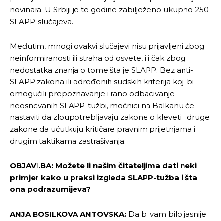
novinara. U Srbiji je te godine zabilježeno ukupno 250
SLAPP-slučajeva.
Međutim, mnogi ovakvi slučajevi nisu prijavljeni zbog
neinformiranosti ili straha od osvete, ili čak zbog
nedostatka znanja o tome šta je SLAPP. Bez anti-
SLAPP zakona ili određenih sudskih kriterija koji bi
omogućili prepoznavanje i rano odbacivanje
neosnovanih SLAPP-tužbi, moćnici na Balkanu će
nastaviti da zloupotrebljavaju zakone o kleveti i druge
zakone da ućutkuju kritičare pravnim prijetnjama i
drugim taktikama zastrašivanja.
OBJAVI.BA: Možete li našim čitateljima dati neki
primjer kako u praksi izgleda SLAPP-tužba i šta
ona podrazumijeva?
ANJA BOSILKOVA ANTOVSKA:
Da bi vam bilo jasnije