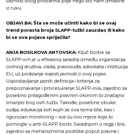
važnost ovog problema prije nego što nam izmakne
iz ruku.
OBJAVI.BA: Šta se može učiniti kako bi se ovaj
trend porasta broja SLAPP-tužbi zauzdao ili kako
bi se ova pojava spriječila?
ANJA BOSILKOVA ANTOVSKA:
Ključ borbe sa
SLAPP-om je u efikasnoj saradnji između organizacija
civilnog društva, vlada, pravosuđa, advokata i institucija
EU, uz podizanje svijesti javnosti o ovoj pojavi.
Uspostavljanje jasnih definicija i kriterija za
prepoznavanje i procesuiranje SLAPP-ova, zajedno sa
posebno prilagođenim pravnim okvirom bi značajno
smanjilo broj ovih tužbi. Takođe, posebne obuke
sudija, edukacija svih kojih se ova tema tiče, kao i
rigorozan monitoring – sve su ovo mjere koje bi
pomogle u anti-SLAPP borbi. Saradnjom u regiji i šire,
zajedno sa mehanizmima podrške poput pravne i