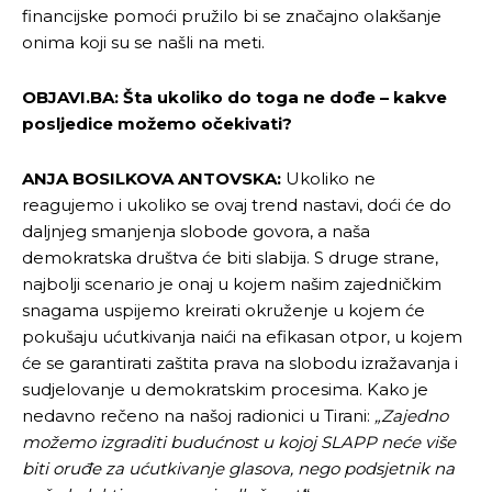
financijske pomoći pružilo bi se značajno olakšanje
onima koji su se našli na meti.
OBJAVI.BA: Šta ukoliko do toga ne dođe – kakve
posljedice možemo očekivati?
ANJA BOSILKOVA ANTOVSKA:
Ukoliko ne
reagujemo i ukoliko se ovaj trend nastavi, doći će do
daljnjeg smanjenja slobode govora, a naša
demokratska društva će biti slabija. S druge strane,
najbolji scenario je onaj u kojem našim zajedničkim
snagama uspijemo kreirati okruženje u kojem će
pokušaju ućutkivanja naići na efikasan otpor, u kojem
će se garantirati zaštita prava na slobodu izražavanja i
sudjelovanje u demokratskim procesima. Kako je
nedavno rečeno na našoj radionici u Tirani:
„Zajedno
možemo izgraditi budućnost u kojoj SLAPP neće više
biti oruđe za ućutkivanje glasova, nego podsjetnik na