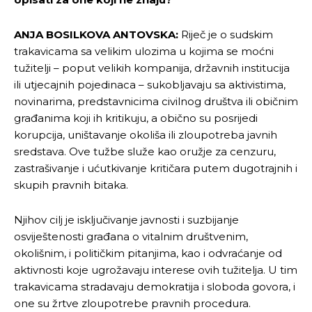
ANJA BOSILKOVA ANTOVSKA:
Riječ je o sudskim
trakavicama sa velikim ulozima u kojima se moćni
tužitelji – poput velikih kompanija, državnih institucija
ili utjecajnih pojedinaca – sukobljavaju sa aktivistima,
novinarima, predstavnicima civilnog društva ili običnim
građanima koji ih kritikuju, a obično su posrijedi
korupcija, uništavanje okoliša ili zloupotreba javnih
sredstava. Ove tužbe služe kao oružje za cenzuru,
zastrašivanje i ućutkivanje kritičara putem dugotrajnih i
skupih pravnih bitaka.
Njihov cilj je isključivanje javnosti i suzbijanje
osviještenosti građana o vitalnim društvenim,
okolišnim, i političkim pitanjima, kao i odvraćanje od
aktivnosti koje ugrožavaju interese ovih tužitelja. U tim
trakavicama stradavaju demokratija i sloboda govora, i
one su žrtve zloupotrebe pravnih procedura.