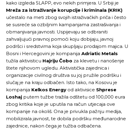
kako izgleda SLAPP, evo nekih primjera. U Srbiji je
Mreža za istraživanje korupcije i kriminala (KRIK)
učestalo na meti zbog svojih istraživačkih priča i često
se susreće sa ozbiljnim kampanjama zastrašivanja i
obmanjivanja javnosti. Uspijevaju se odbraniti
zahvaljujući pravnoj pomoći koju dobijaju, javnoj
podršci i sredstvima koja skupljaju prodajom majica. U
Bosni i Hercegovini je kompanija
Adriatic Metals
tužila aktivisticu
Hajriju Čobo
za klevetu i nanošenje
štete njihovom ugledu. Aktivistička zajednica i
organizacije civilnog društva su joj pružile podršku i
slučaj je na kraju odbačen. Isto tako, na Kosovu je
kompanija
Kelkos Energy
od aktivisice
Shprese
Loshaj
putem tužbe tražila odštetu od 100,000 eura
zbog kritika koje je uputila na račun utjecaja ove
kompanije na okoliš. Ona je privukla pažnju medija,
mobilizirala javnost, te dobila podršku međunarodne
zajednice, nakon čega je tužba odbačena.