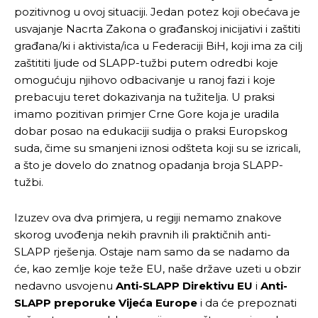
pozitivnog u ovoj situaciji. Jedan potez koji obećava je
usvajanje Nacrta Zakona o građanskoj inicijativi i zaštiti
građana/ki i aktivista/ica u Federaciji BiH, koji ima za cilj
zaštititi ljude od SLAPP-tužbi putem odredbi koje
Pusti priču da živi!
Pusti priču da živi!
omogućuju njihovo odbacivanje u ranoj fazi i koje
prebacuju teret dokazivanja na tužitelja. U praksi
imamo pozitivan primjer Crne Gore koja je uradila
dobar posao na edukaciji sudija o praksi Europskog
Ovim putem želimo da vam se zahvalimo što ste
Ovim putem želimo da vam se zahvalimo što ste
suda, čime su smanjeni iznosi odšteta koji su se izricali,
odlučili da pustite Vašu priču da živi, Redakcija
odlučili da pustite Vašu priču da živi, Redakcija
Objavi.ba
Objavi.ba
a što je dovelo do znatnog opadanja broja SLAPP-
tužbi.
Izuzev ova dva primjera, u regiji nemamo znakove
[wpuf_form id=”7463”]
[wpuf_form id=”7463”]
skorog uvođenja nekih pravnih ili praktičnih anti-
SLAPP rješenja. Ostaje nam samo da se nadamo da
će, kao zemlje koje teže EU, naše države uzeti u obzir
nedavno usvojenu
Anti-SLAPP Direktivu EU
i
Anti-
SLAPP preporuke Vijeća Europe
i da će prepoznati