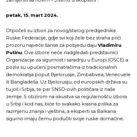
petak, 15. mart 2024.
Otpočeli su izbori za novog/starog predsjednika
Ruske Federacije, gdje svi koji žele bez straha prići
prozoru najveće šanse za pobjedu daju
Vladimiru
Putinu
. Ove izbore neće nadgledati predstavnici
Organizacije za sigurnost i saradnju u Europi (OSCE) a
pozivi su upućeni posmatračima iz tradicionalnih
demokratija poput Bjelorusije, Zimbabvea, Venecuele
ili Bangladeša. Uz Bjelorusiju, od europskih država su
tu još i Srbija, te par SNSD-ovih političara iz naše
zemlje. S obzirom na iskustva sa regularnošću izbora
u Srbiji i kod nas, biće to svakako krasna prilika za
razmjenu znanja i vještina, a eksperti sa Balkana
sigurno imaju čemu podučiti svoje ruske domaćine.