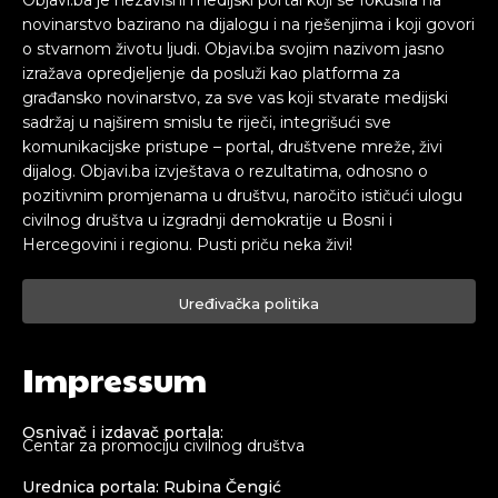
Objavi.ba je nezavisni medijski portal koji se fokusira na
novinarstvo bazirano na dijalogu i na rješenjima i koji govori
o stvarnom životu ljudi. Objavi.ba svojim nazivom jasno
izražava opredjeljenje da posluži kao platforma za
građansko novinarstvo, za sve vas koji stvarate medijski
sadržaj u najširem smislu te riječi, integrišući sve
komunikacijske pristupe – portal, društvene mreže, živi
dijalog. Objavi.ba izvještava o rezultatima, odnosno o
pozitivnim promjenama u društvu, naročito ističući ulogu
civilnog društva u izgradnji demokratije u Bosni i
Hercegovini i regionu. Pusti priču neka živi!
Uređivačka politika
Impressum
Osnivač i izdavač portala:
Centar za promociju civilnog društva
Urednica portala: Rubina Čengić