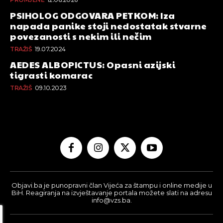
PSIHOLOG ODGOVARA PETKOM: Iza
napada panike stoji nedostatak stvarne
povezanosti s nekim ili nečim
TRAŽIŠ
19.07.2024
AEDES ALBOPICTUS: Opasni azijski
tigrasti komarac
TRAŽIŠ
09.10.2023
Objavi.ba je punopravni član Vijeća za štampu i online medije u
BiH. Reagiranja na izvještavanje portala možete slati na adresu
info@vzs.ba.