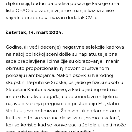
diplomatiji, budući da praksa pokazuje kako je crna
lista OFAC-a u zadnje vrijeme manje kazna a više
vrijedna preporuka i važan dodatak CV-ju.
četvrtak, 14. mart 2024.
Godine, (ili već i decenije) negativne selekcije kadrova
na našoj političkoj sceni došle su naplatu, te je ona
sada preplavljena licima čije su obrazovanje i maniri
obrnuto proporcionalni njihovom društvenom
položaju i ambicijama. Nakon psovki u Narodnoj
skupštini Republike Srpske, uslijedio je fizički sukob u
Skupštini Kantona Sarajevo, a kad u jednoj sedmici
imate dva takva događaja u zakonodavnim tijelima i
najavu otvaranja pregovora o pristupanju EU, slabo
šta tu ulijeva optimizam. Žalosno, ali parlamentarna
kultura je toliko srozana da se izraz „nismo u kafani“,
koji se koristio kad se konverzacija željela uljuditi može
zamijeniti sa novim – „nismo u skupštini“.