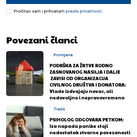
Pročitao sam i prihvatam
pravila privatnosti.
[wpuf_form id=”7463”]
[wpuf_form id=”7463”]
Povezani članci
Promjene
PODRŠKA ZA ŽRTVE RODNO
ZASNOVANOG NASILJA I DALJE
ZAVISI OD ORGANIZACIJA
CIVILNOG DRUŠTVA I DONATORA:
Vlade izdvajaju novac, ali
nedovoljno i nepravovremeno
Tražiš
PSIHOLOG ODGOVARA PETKOM:
Iza napada panike stoji
nedostatak stvarne povezanosti