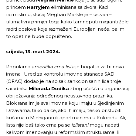
princem
Harryjem
eliminisana sa dvora. Kad
razmislimo, slučaj Meghan Markle je – ustvari –
ultimativni primjer toga kako tamnoputi migranti žele
raditi poslove koje razmaženi Europljani neće, pa im
to opet ne bude dopušteno.
srijeda, 13. mart 2024.
Popularna
američka crna lista
je bogatija za tri nova
imena. Ured za kontrolu imovine stranaca SAD
(OFAC) dodao je na spisak sankcionisanih lica troje
saradnika
Milorada Dodika
zbog učešća u organizaciji
obilježavanja određenog neustavnog praznika.
Blokirana im je sva imovina koju imaju u Sjedinjenim
Državama, tako da će, ako ih imaju, teško pristupiti
kućama u Michiganu ili apartmanima u Koloradu. Ali,
lista nije baš tako crna pa se
izlistani
mogu nadati
kakvom imenovanju u reformskim strukturama ili