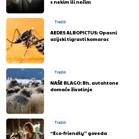
s nekim ili nečim
Tražiš
AEDES ALBOPICTUS: Opasni
azijski tigrasti komarac
Tražiš
NAŠE BLAGO: Bh. autohtone
domaće životinje
Tražiš
“Eco-friendly” goveda