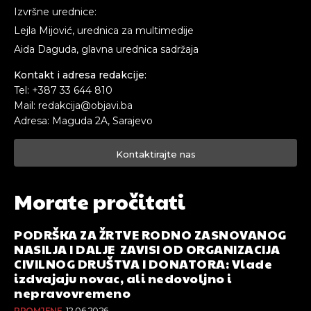
Izvršne urednice:
Lejla Mijović, urednica za multimedije
Aida Daguda, glavna urednica sadržaja
Kontakt i adresa redakcije:
Tel: +387 33 644 810
Mail: redakcija@objavi.ba
Adresa: Maguda 2A, Sarajevo
Kontaktirajte nas
Morate pročitati
PODRŠKA ZA ŽRTVE RODNO ZASNOVANOG
NASILJA I DALJE ZAVISI OD ORGANIZACIJA
CIVILNOG DRUŠTVA I DONATORA: Vlade
izdvajaju novac, ali nedovoljno i
nepravovremeno
PROMJENE
12.06.2026