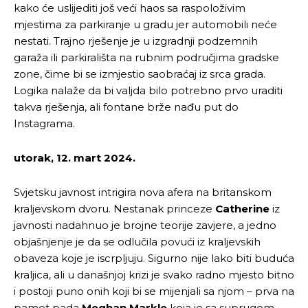
kako će uslijediti još veći haos sa raspoloživim
mjestima za parkiranje u gradu jer automobili neće
nestati. Trajno rješenje je u izgradnji podzemnih
garaža ili parkirališta na rubnim područjima gradske
zone, čime bi se izmjestio saobraćaj iz srca grada.
Logika nalaže da bi valjda bilo potrebno prvo uraditi
takva rješenja, ali fontane brže nađu put do
Instagrama.
utorak, 12. mart 2024.
Svjetsku javnost intrigira nova afera na britanskom
kraljevskom dvoru. Nestanak princeze
Catherine
iz
javnosti nadahnuo je brojne teorije zavjere, a jedno
objašnjenje je da se odlučila povući iz kraljevskih
obaveza koje je iscrpljuju. Sigurno nije lako biti buduća
kraljica, ali u današnjoj krizi je svako radno mjesto bitno
i postoji puno onih koji bi se mijenjali sa njom – prva na
pamet pada
Meghan Markle
koja je sa suprugom,