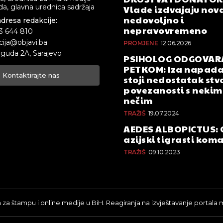
a, glavna urednica sadržaja
Vlade izdvajaju nova
nedovoljno i
adresa redakcije:
nepravovremeno
33 644 810
cija@objavi.ba
PROMJENE
12.06.2026
guda 2A, Sarajevo
PSIHOLOG ODGOVAR
PETKOM: Iza napada
Kontaktirajte nas
stoji nedostatak stv
povezanosti s nekim 
nečim
TRAŽIŠ
19.07.2024
AEDES ALBOPICTUS: 
azijski tigrasti kom
TRAŽIŠ
09.10.2023
a za štampu i online medije u BiH. Reagiranja na izvještavanje portala 