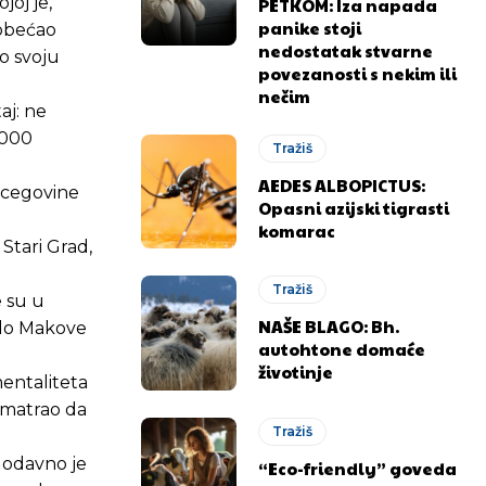
joj je,
PETKOM: Iza napada
panike stoji
 obećao
nedostatak stvarne
ao svoju
povezanosti s nekim ili
nečim
aj: ne
1000
Tražiš
AEDES ALBOPICTUS:
rcegovine
Opasni azijski tigrasti
.ba
.ba
komarac
Stari Grad,
Tražiš
e su u
NAŠE BLAGO: Bh.
 do Makove
autohtone domaće
životinje
entaliteta
 smatrao da
Tražiš
 odavno je
“Eco-friendly” goveda