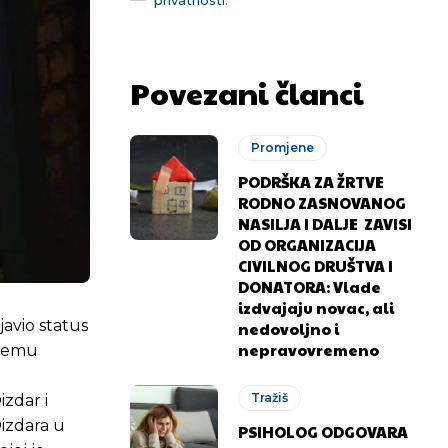
Povezani članci
Promjene
PODRŠKA ZA ŽRTVE
RODNO ZASNOVANOG
NASILJA I DALJE ZAVISI
OD ORGANIZACIJA
CIVILNOG DRUŠTVA I
DONATORA: Vlade
izdvajaju novac, ali
avio status
nedovoljno i
nepravovremeno
njemu
Tražiš
zdar i
Dizdara u
PSIHOLOG ODGOVARA