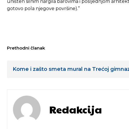
uništen silnim nargila barovima i posljednjom arhite
gotovo pola njegove površine).”
Prethodni članak
Kome i zašto smeta mural na Trećoj gimnazi
Redakcija