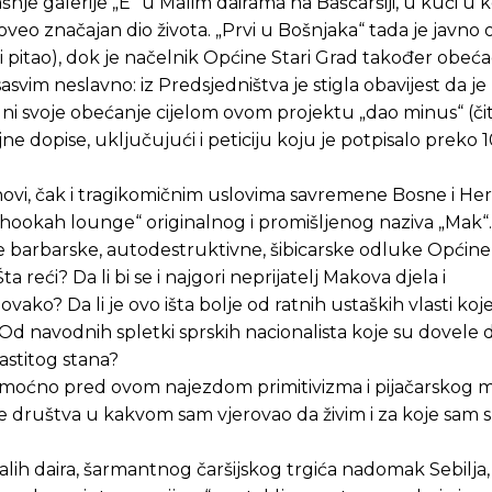
e galerije „E“ u Malim dairama na Baščaršiji, u kući u ko
roveo značajan dio života. „Prvi u Bošnjaka“ tada je javno
 ni pitao), dok je načelnik Općine Stari Grad također obeć
asvim neslavno: iz Predsjedništva je stigla obavijest da je
Pusti priču da živi!
Pusti priču da živi!
i svoje obećanje cijelom ovom projektu „dao minus“ (čit
jne dopise, uključujući i peticiju koju je potpisalo preko 
novi, čak i tragikomičnim uslovima savremene Bosne i He
ste odlučili da pustite Vašu priču da živi, Redakcija Objavi
ste odlučili da pustite Vašu priču da živi, Redakcija Objavi
ookah lounge“ originalnog i promišljenog naziva „Mak“.
e barbarske, autodestruktivne, šibicarske odluke Općine 
reći? Da li bi se i najgori neprijatelj Makova djela i
ko? Da li je ovo išta bolje od ratnih ustaških vlasti koj
 Od navodnih spletki sprskih nacionalista koje su dovele
astitog stana?
emoćno pred ovom najezdom primitivizma i pijačarskog m
ove društva u kakvom sam vjerovao da živim i za koje sam
lih daira, šarmantnog čaršijskog trgića nadomak Sebilja,