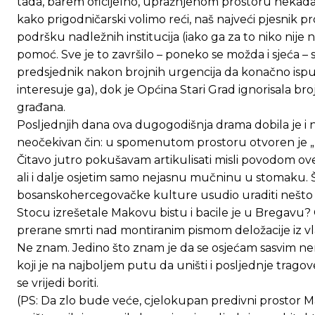
tada, barem oficijelno, upražnjenom prostoru nekadašnj
kako prigodničarski volimo reći, naš najveći pjesnik p
podršku nadležnih institucija (iako ga za to niko nije
pomoć. Sve je to završilo – poneko se možda i sjeća – s
predsjednik nakon brojnih urgencija da konačno ispun
interesuje ga), dok je Općina Stari Grad ignorisala bro
građana.
Posljednjih dana ova dugogodišnja drama dobila je i 
Ovim putem želimo da vam se zahvalimo što 
Ovim putem želimo da vam se zahvalimo što 
neočekivan čin: u spomenutom prostoru otvoren je „h
Čitavo jutro pokušavam artikulisati misli povodom ov
ali i dalje osjetim samo nejasnu mučninu u stomaku. Šta 
bosanskohercegovačke kulture usudio uraditi nešto ova
[wpuf_form id=”7463”]
[wpuf_form id=”7463”]
Stocu izrešetale Makovu bistu i bacile je u Bregavu?
prerane smrti nad montiranim pismom deložacije iz vl
Ne znam. Jedino što znam je da se osjećam sasvim n
koji je na najboljem putu da uništi i posljednje trag
se vrijedi boriti.
(PS: Da zlo bude veće, cjelokupan predivni prostor Ma