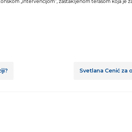
ktonskom „intervencijom“, zastakljenom terasom koja je 
ji?
Svetlana Cenić za o