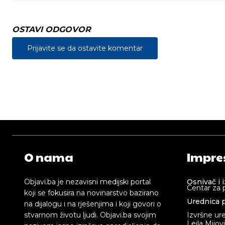
OSTAVI ODGOVOR
Prijavite se da ostavite komentar
O nama
Impre
Objavi.ba je nezavisni medijski portal
Osnivač i 
Centar za 
koji se fokusira na novinarstvo bazirano
Urednica p
na dijalogu i na rješenjima i koji govori o
stvarnom životu ljudi. Objavi.ba svojim
Izvršne ur
Lejla Mijov