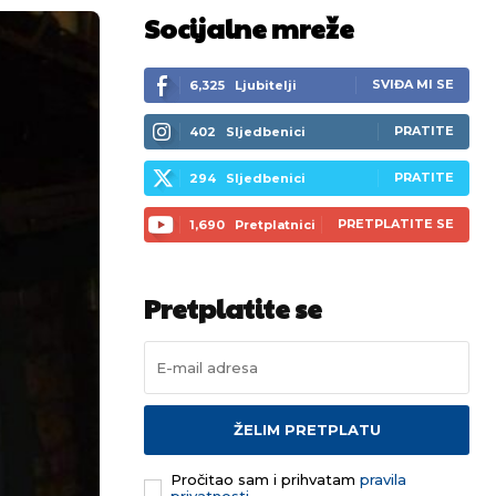
Socijalne mreže
SVIĐA MI SE
6,325
Ljubitelji
PRATITE
402
Sljedbenici
PRATITE
294
Sljedbenici
PRETPLATITE SE
1,690
Pretplatnici
Pretplatite se
ŽELIM PRETPLATU
Pročitao sam i prihvatam
pravila
privatnosti.