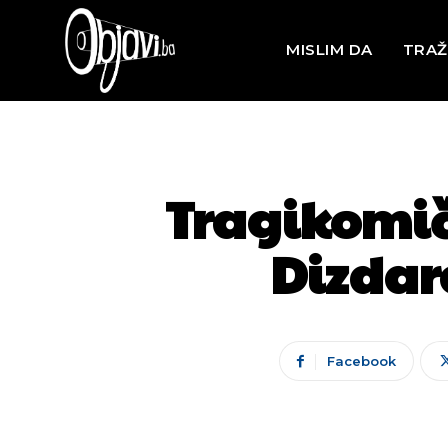
MISLIM DA
TRAŽ
Tragikomič
Dizdar
Facebook