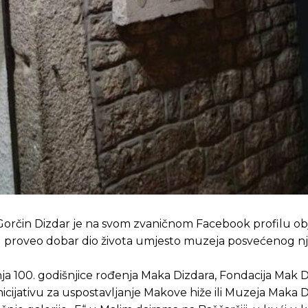
rčin Dizdar je na svom zvaničnom Facebook profilu obj
jed proveo dobar dio života umjesto muzeja posvećenog 
a 100. godišnjice rođenja Maka Dizdara, Fondacija Mak Di
nicijativu za uspostavljanje Makove hiže ili Muzeja Maka 