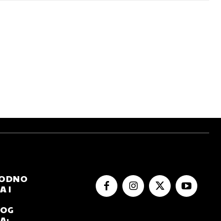
RODNO
 I
NOG
A: