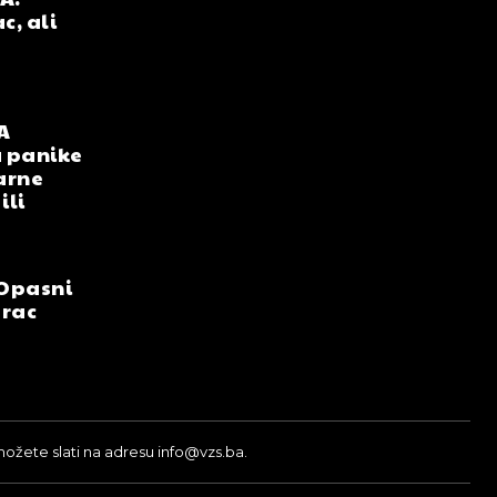
c, ali
A
 panike
arne
ili
Opasni
arac
možete slati na adresu info@vzs.ba.