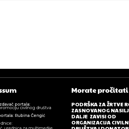
ssum
Morate pročitati
PODRŠKA ZA ŽRTVE 
izdavač portala:
promociju civilnog društva
ZASNOVANOG NASILJA
DALJE ZAVISI OD
ortala: Rubina Čengić
ORGANIZACIJA CIVIL
ednice:
DRUŠTVA I DONATOR
ić, urednica za multimedije