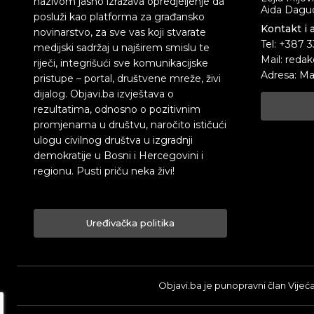
nazivom jasno izražava opredjeljenje da
Aida Dagud
posluži kao platforma za građansko
Kontakt i 
novinarstvo, za sve vas koji stvarate
Tel: +387 
medijski sadržaj u najširem smislu te
Mail: redak
riječi, integrišući sve komunikacijske
Adresa: Ma
pristupe – portal, društvene mreže, živi
dijalog. Objavi.ba izvještava o
rezultatima, odnosno o pozitivnim
promjenama u društvu, naročito ističući
ulogu civilnog društva u izgradnji
demokratije u Bosni i Hercegovini i
regionu. Pusti priču neka živi!
Uređivačka politika
Objavi.ba je punopravni član Vijeć