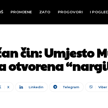
IŠ
PROMJENE
ZATO
PROGOVORI
I POGLE
an čin: Umjesto 
a otvorena “narg
X
Linkedin
Telegram
Viber