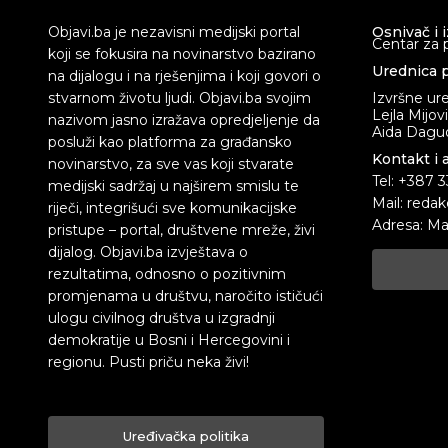
Objavi.ba je nezavisni medijski portal
Osnivač i 
Centar za 
koji se fokusira na novinarstvo bazirano
Urednica p
na dijalogu i na rješenjima i koji govori o
stvarnom životu ljudi. Objavi.ba svojim
Izvršne ur
Lejla Mijov
nazivom jasno izražava opredjeljenje da
Aida Dagud
posluži kao platforma za građansko
Kontakt i 
novinarstvo, za sve vas koji stvarate
Tel: +387 
medijski sadržaj u najširem smislu te
Mail: redak
riječi, integrišući sve komunikacijske
Adresa: Ma
pristupe – portal, društvene mreže, živi
dijalog. Objavi.ba izvještava o
rezultatima, odnosno o pozitivnim
promjenama u društvu, naročito ističući
ulogu civilnog društva u izgradnji
demokratije u Bosni i Hercegovini i
regionu. Pusti priču neka živi!
Uređivačka politika