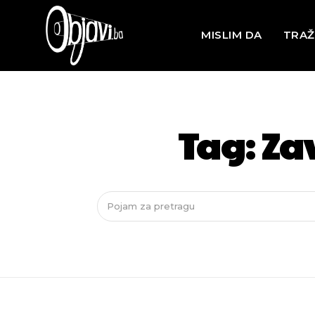
MISLIM DA
TRAŽ
Tag:
Za
Pojam za pretragu