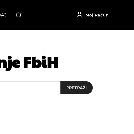
DAJ
Moj Račun
nje FbiH
PRETRAŽI