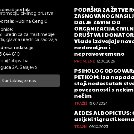
PODRŠKA ZA ŽRTVE 
izdavač portala:
promociju civilnog društva
ZASNOVANOG NASILJA
DALJE ZAVISI OD
ortala: Rubina Čengić
ORGANIZACIJA CIVIL
ednice:
DRUŠTVA I DONATOR
ić, urednica za multimedije
a, glavna urednica sadržaja
Vlade izdvajaju nova
nedovoljno i
adresa redakcije:
nepravovremeno
33 644 810
cija@objavi.ba
PROMJENE
12.06.2026
guda 2A, Sarajevo
PSIHOLOG ODGOVAR
PETKOM: Iza napada
Kontaktirajte nas
stoji nedostatak stv
povezanosti s nekim 
nečim
TRAŽIŠ
19.07.2024
AEDES ALBOPICTUS: 
azijski tigrasti kom
TRAŽIŠ
09.10.2023