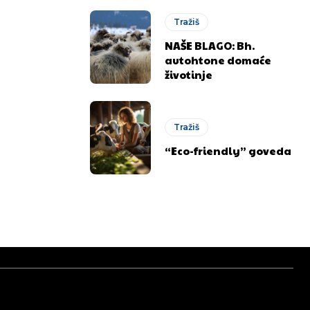
Tražiš
NAŠE BLAGO: Bh.
autohtone domaće
životinje
Tražiš
“Eco-friendly” goveda