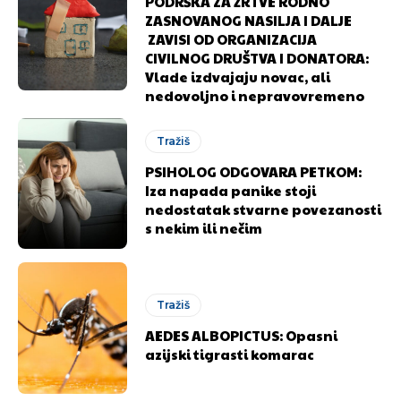
PODRŠKA ZA ŽRTVE RODNO
ZASNOVANOG NASILJA I DALJE
ZAVISI OD ORGANIZACIJA
CIVILNOG DRUŠTVA I DONATORA:
Vlade izdvajaju novac, ali
nedovoljno i nepravovremeno
Tražiš
PSIHOLOG ODGOVARA PETKOM:
Iza napada panike stoji
nedostatak stvarne povezanosti
s nekim ili nečim
Pusti priču da živi!
Pusti priču da živi!
Tražiš
AEDES ALBOPICTUS: Opasni
Ovim putem želimo da vam se zahvalimo što ste
Ovim putem želimo da vam se zahvalimo što ste
azijski tigrasti komarac
odlučili da pustite Vašu priču da živi, Redakcija
odlučili da pustite Vašu priču da živi, Redakcija
Objavi.ba
Objavi.ba