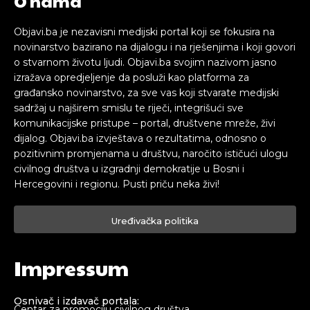
O nama
Objavi.ba je nezavisni medijski portal koji se fokusira na
novinarstvo bazirano na dijalogu i na rješenjima i koji govori
o stvarnom životu ljudi. Objavi.ba svojim nazivom jasno
izražava opredjeljenje da posluži kao platforma za
građansko novinarstvo, za sve vas koji stvarate medijski
sadržaj u najširem smislu te riječi, integrišući sve
komunikacijske pristupe – portal, društvene mreže, živi
dijalog. Objavi.ba izvještava o rezultatima, odnosno o
pozitivnim promjenama u društvu, naročito ističući ulogu
civilnog društva u izgradnji demokratije u Bosni i
Hercegovini i regionu. Pusti priču neka živi!
Uređivačka politika
Impressum
Osnivač i izdavač portala:
Centar za promociju civilnog društva