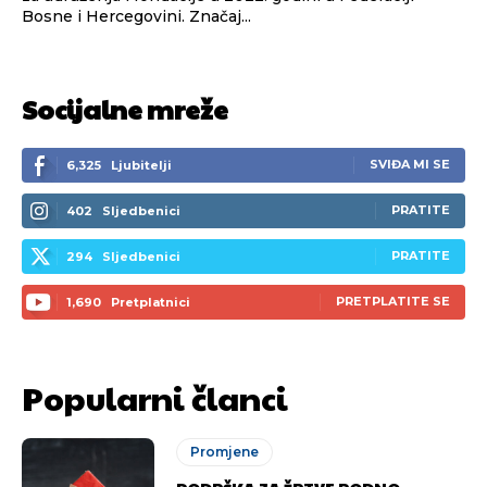
Bosne i Hercegovini. Značaj...
Socijalne mreže
SVIĐA MI SE
6,325
Ljubitelji
PRATITE
402
Sljedbenici
PRATITE
294
Sljedbenici
PRETPLATITE SE
1,690
Pretplatnici
Popularni članci
Promjene