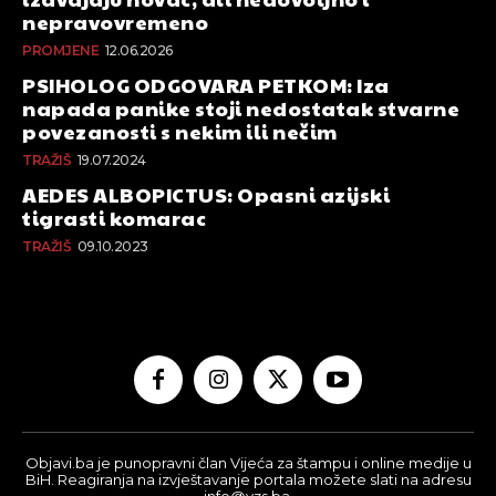
nepravovremeno
PROMJENE
12.06.2026
PSIHOLOG ODGOVARA PETKOM: Iza
napada panike stoji nedostatak stvarne
povezanosti s nekim ili nečim
TRAŽIŠ
19.07.2024
AEDES ALBOPICTUS: Opasni azijski
tigrasti komarac
TRAŽIŠ
09.10.2023
Objavi.ba je punopravni član Vijeća za štampu i online medije u
BiH. Reagiranja na izvještavanje portala možete slati na adresu