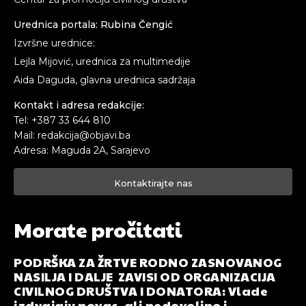
Urednica portala: Rubina Čengić
Izvršne urednice:
Lejla Mijović, urednica za multimedije
Aida Daguda, glavna urednica sadržaja
Kontakt i adresa redakcije:
Tel: +387 33 644 810
Mail: redakcija@objavi.ba
Adresa: Maguda 2A, Sarajevo
Kontaktirajte nas
Morate pročitati
PODRŠKA ZA ŽRTVE RODNO ZASNOVANOG
NASILJA I DALJE ZAVISI OD ORGANIZACIJA
CIVILNOG DRUŠTVA I DONATORA: Vlade
izdvajaju novac, ali nedovoljno i