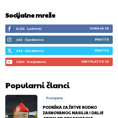
Socijalne mreže
SVIĐA MI SE
6,325
Ljubitelji
PRATITE
402
Sljedbenici
PRATITE
294
Sljedbenici
PRETPLATITE SE
1,690
Pretplatnici
Popularni članci
Promjene
PODRŠKA ZA ŽRTVE RODNO
ZASNOVANOG NASILJA I DALJE