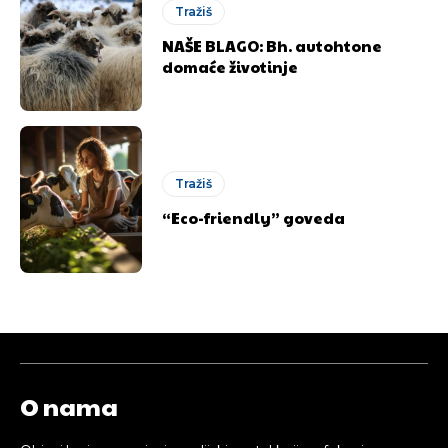
Tražiš
NAŠE BLAGO: Bh. autohtone
[wpuf_form id=”7463”]
[wpuf_form id=”7463”]
domaće životinje
Tražiš
“Eco-friendly” goveda
O nama