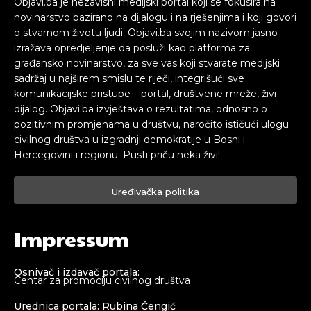
Objavi.ba je nezavisni medijski portal koji se fokusira na
novinarstvo bazirano na dijalogu i na rješenjima i koji govori
o stvarnom životu ljudi. Objavi.ba svojim nazivom jasno
izražava opredjeljenje da posluži kao platforma za
građansko novinarstvo, za sve vas koji stvarate medijski
sadržaj u najširem smislu te riječi, integrišući sve
komunikacijske pristupe – portal, društvene mreže, živi
dijalog. Objavi.ba izvještava o rezultatima, odnosno o
pozitivnim promjenama u društvu, naročito ističući ulogu
civilnog društva u izgradnji demokratije u Bosni i
Hercegovini i regionu. Pusti priču neka živi!
Uređivačka politika
Impressum
Osnivač i izdavač portala:
Centar za promociju civilnog društva
Urednica portala: Rubina Čengić