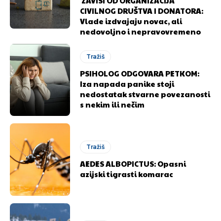
ZAVISI OD ORGANIZACIJA
CIVILNOG DRUŠTVA I DONATORA:
Vlade izdvajaju novac, ali
nedovoljno i nepravovremeno
Tražiš
PSIHOLOG ODGOVARA PETKOM:
Iza napada panike stoji
nedostatak stvarne povezanosti
s nekim ili nečim
Pusti priču da živi!
Pusti priču da živi!
Tražiš
AEDES ALBOPICTUS: Opasni
azijski tigrasti komarac
Ovim putem želimo da vam se zahvalimo što ste
Ovim putem želimo da vam se zahvalimo što ste
odlučili da pustite Vašu priču da živi, Redakcija
odlučili da pustite Vašu priču da živi, Redakcija
Objavi.ba
Objavi.ba