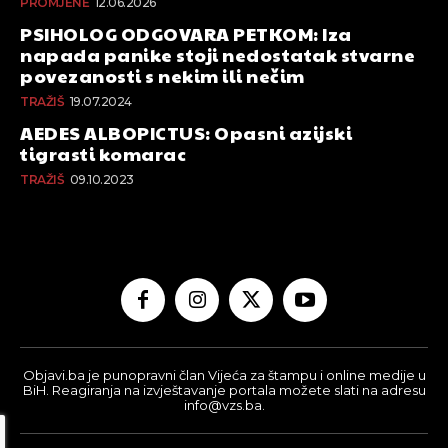
PROMJENE
12.06.2026
PSIHOLOG ODGOVARA PETKOM: Iza
napada panike stoji nedostatak stvarne
povezanosti s nekim ili nečim
TRAŽIŠ
19.07.2024
AEDES ALBOPICTUS: Opasni azijski
tigrasti komarac
TRAŽIŠ
09.10.2023
Objavi.ba je punopravni član Vijeća za štampu i online medije u
BiH. Reagiranja na izvještavanje portala možete slati na adresu
info@vzs.ba.