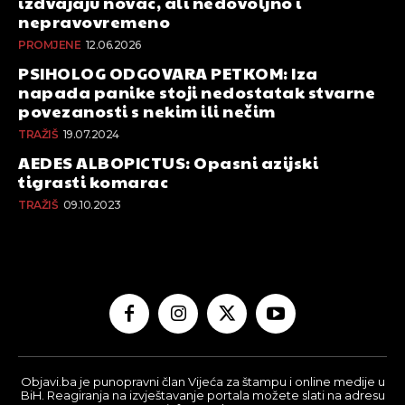
izdvajaju novac, ali nedovoljno i
nepravovremeno
PROMJENE
12.06.2026
PSIHOLOG ODGOVARA PETKOM: Iza
napada panike stoji nedostatak stvarne
povezanosti s nekim ili nečim
TRAŽIŠ
19.07.2024
AEDES ALBOPICTUS: Opasni azijski
tigrasti komarac
TRAŽIŠ
09.10.2023
Objavi.ba je punopravni član Vijeća za štampu i online medije u
BiH. Reagiranja na izvještavanje portala možete slati na adresu