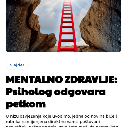
Slajder
MENTALNO ZDRAVLJE:
Psiholog odgovara
petkom
U nizu osvježenja koje uvodimo, jedna od novina biće i
rubrika namijenjena direktno vama, poštovani
posjetitelji našeg portala, gdje ćete moći da postavljate