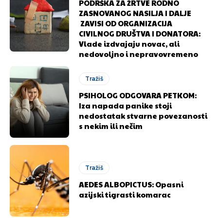
PODRŠKA ZA ŽRTVE RODNO
ZASNOVANOG NASILJA I DALJE
ZAVISI OD ORGANIZACIJA
CIVILNOG DRUŠTVA I DONATORA:
Vlade izdvajaju novac, ali
nedovoljno i nepravovremeno
Tražiš
PSIHOLOG ODGOVARA PETKOM:
Iza napada panike stoji
nedostatak stvarne povezanosti
s nekim ili nečim
Tražiš
AEDES ALBOPICTUS: Opasni
azijski tigrasti komarac