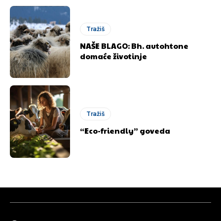
Tražiš
NAŠE BLAGO: Bh. autohtone
domaće životinje
Tražiš
“Eco-friendly” goveda