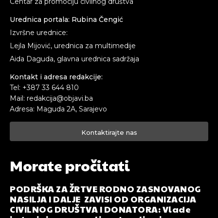
Centar za promociju civilnog društva
Urednica portala: Rubina Čengić
Izvršne urednice:
Lejla Mijović, urednica za multimedije
Aida Daguda, glavna urednica sadržaja
Kontakt i adresa redakcije:
Tel: +387 33 644 810
Mail: redakcija@objavi.ba
Adresa: Maguda 2A, Sarajevo
Kontaktirajte nas
Morate pročitati
PODRŠKA ZA ŽRTVE RODNO ZASNOVANOG
NASILJA I DALJE ZAVISI OD ORGANIZACIJA
CIVILNOG DRUŠTVA I DONATORA: Vlade