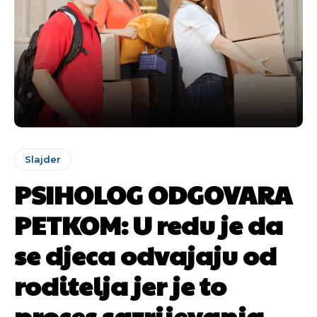
Slajder
PSIHOLOG ODGOVARA
PETKOM: U redu je da
se djeca odvajaju od
roditelja jer je to
proces sazrijevanja