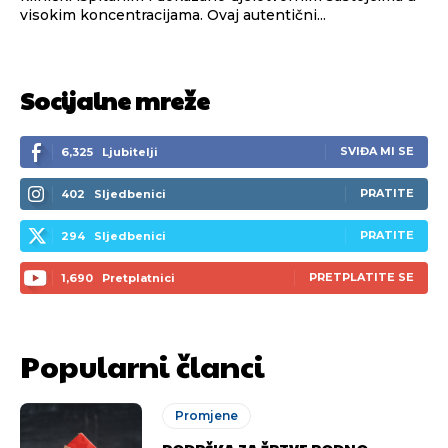
visokim koncentracijama. Ovaj autentični...
Socijalne mreže
SVIĐA MI SE
6,325
Ljubitelji
PRATITE
402
Sljedbenici
PRATITE
294
Sljedbenici
PRETPLATITE SE
1,690
Pretplatnici
Popularni članci
Promjene