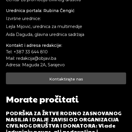
Urednica portala: Rubina Čengić
Izvršne urednice:
Lejla Mijović, urednica za multimedije
Aida Daguda, glavna urednica sadržaja
Kontakt i adresa redakcije:
Tel: +387 33 644 810
Mail: redakcija@objavi.ba
Adresa: Maguda 2A, Sarajevo
Kontaktirajte nas
Morate pročitati
PODRŠKA ZA ŽRTVE RODNO ZASNOVANOG
NASILJA I DALJE ZAVISI OD ORGANIZACIJA
CIVILNOG DRUŠTVA I DONATORA: Vlade
izdvajaju novac, ali nedovoljno i