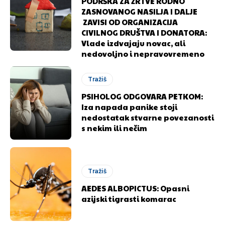
PODRŠKA ZA ŽRTVE RODNO
ZASNOVANOG NASILJA I DALJE
ZAVISI OD ORGANIZACIJA
CIVILNOG DRUŠTVA I DONATORA:
Vlade izdvajaju novac, ali
nedovoljno i nepravovremeno
Tražiš
PSIHOLOG ODGOVARA PETKOM:
Iza napada panike stoji
nedostatak stvarne povezanosti
s nekim ili nečim
Pusti priču da živi!
Pusti priču da živi!
Tražiš
AEDES ALBOPICTUS: Opasni
Ovim putem želimo da vam se zahvalimo što ste
Ovim putem želimo da vam se zahvalimo što ste
azijski tigrasti komarac
odlučili da pustite Vašu priču da živi, Redakcija
odlučili da pustite Vašu priču da živi, Redakcija
Objavi.ba
Objavi.ba