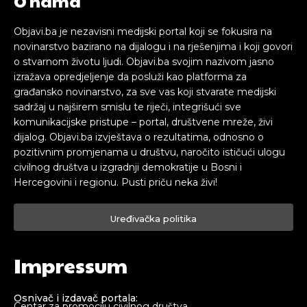
O nama
Objavi.ba je nezavisni medijski portal koji se fokusira na
novinarstvo bazirano na dijalogu i na rješenjima i koji govori
o stvarnom životu ljudi. Objavi.ba svojim nazivom jasno
izražava opredjeljenje da posluži kao platforma za
građansko novinarstvo, za sve vas koji stvarate medijski
sadržaj u najširem smislu te riječi, integrišući sve
komunikacijske pristupe – portal, društvene mreže, živi
dijalog. Objavi.ba izvještava o rezultatima, odnosno o
pozitivnim promjenama u društvu, naročito ističući ulogu
civilnog društva u izgradnji demokratije u Bosni i
Hercegovini i regionu. Pusti priču neka živi!
Uređivačka politika
Impressum
Osnivač i izdavač portala:
Centar za promociju civilnog društva