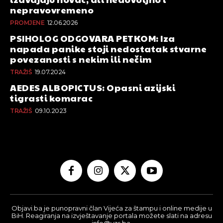
nepravovremeno
PROMJENE
12.06.2026
PSIHOLOG ODGOVARA PETKOM: Iza
napada panike stoji nedostatak stvarne
povezanosti s nekim ili nečim
TRAŽIŠ
19.07.2024
AEDES ALBOPICTUS: Opasni azijski
tigrasti komarac
TRAŽIŠ
09.10.2023
Objavi.ba je punopravni član Vijeća za štampu i online medije u
BiH. Reagiranja na izvještavanje portala možete slati na adresu