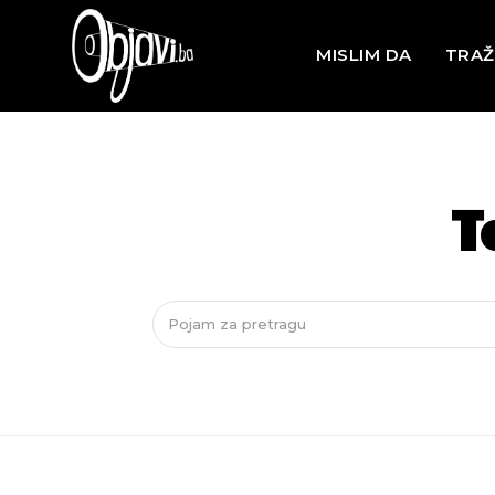
MISLIM DA
TRAŽ
T
Pojam za pretragu