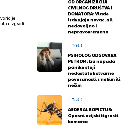
OD ORGANIZACIJA
CIVILNOG DRUŠTVA I
DONATORA: Vlade
vorio je
izdvajaju novac, ali
ata u zgradi
nedovoljno i
nepravovremeno
Tražiš
PSIHOLOG ODGOVARA
PETKOM: Iza napada
panike stoji
nedostatak stvarne
.ba
.ba
povezanosti s nekim ili
nečim
Tražiš
AEDES ALBOPICTUS:
Opasni azijski tigrasti
komarac