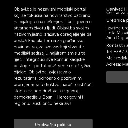
Objavi.ba je nezavisni medijski portal
Osnivač i 
Centar za 
koji se fokusira na novinarstvo bazirano
Urednica p
na dijalogu i na rješenjima i koji govori o
stvarnom životu ljudi. Objavi.ba svojim
Izvršne ur
Lejla Mijov
nazivom jasno izražava opredjeljenje da
Aida Dagud
posluži kao platforma za građansko
Kontakt i 
novinarstvo, za sve vas koji stvarate
Tel: +387 
medijski sadržaj u najširem smislu te
Mail: redak
riječi, integrišući sve komunikacijske
Adresa: Ma
pristupe – portal, društvene mreže, živi
dijalog. Objavi.ba izvještava o
rezultatima, odnosno o pozitivnim
promjenama u društvu, naročito ističući
ulogu civilnog društva u izgradnji
demokratije u Bosni i Hercegovini i
regionu. Pusti priču neka živi!
Uređivačka politika