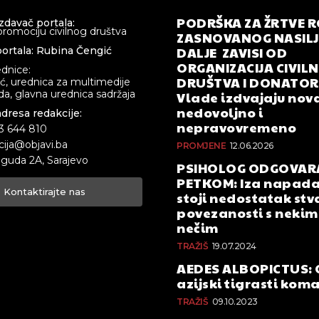
PODRŠKA ZA ŽRTVE 
izdavač portala:
promociju civilnog društva
ZASNOVANOG NASILJA
DALJE ZAVISI OD
ortala: Rubina Čengić
ORGANIZACIJA CIVIL
ednice:
DRUŠTVA I DONATOR
ić, urednica za multimedije
a, glavna urednica sadržaja
Vlade izdvajaju nova
nedovoljno i
adresa redakcije:
nepravovremeno
33 644 810
cija@objavi.ba
PROMJENE
12.06.2026
guda 2A, Sarajevo
PSIHOLOG ODGOVAR
PETKOM: Iza napada
Kontaktirajte nas
stoji nedostatak stv
povezanosti s nekim 
nečim
TRAŽIŠ
19.07.2024
AEDES ALBOPICTUS: 
azijski tigrasti kom
TRAŽIŠ
09.10.2023