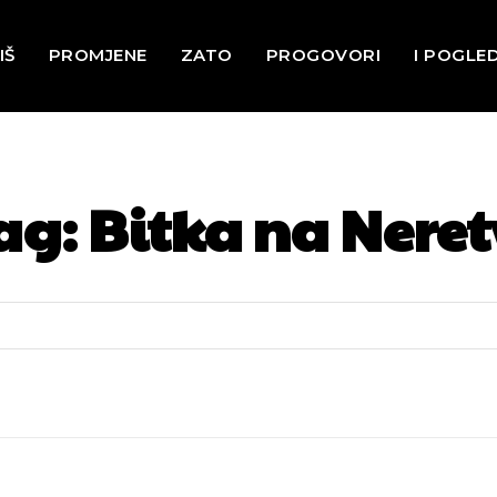
IŠ
PROMJENE
ZATO
PROGOVORI
I POGLE
ag:
Bitka na Neret