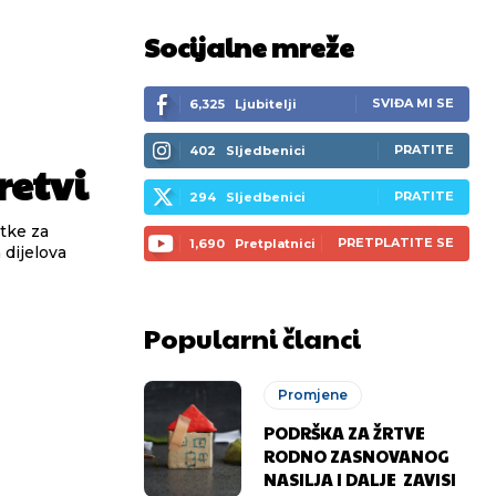
Socijalne mreže
SVIĐA MI SE
6,325
Ljubitelji
PRATITE
402
Sljedbenici
retvi
PRATITE
294
Sljedbenici
itke za
PRETPLATITE SE
1,690
Pretplatnici
 dijelova
Popularni članci
Promjene
PODRŠKA ZA ŽRTVE
RODNO ZASNOVANOG
NASILJA I DALJE ZAVISI