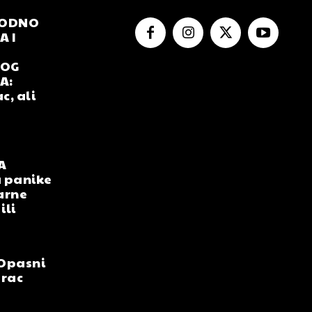
RODNO
 I
NOG
A:
c, ali
A
 panike
arne
ili
Opasni
arac