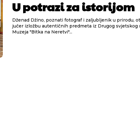
U potrazi za istorijom
Dženad Džino, poznati fotograf i zaljubljenik u prirodu, ot
jučer izložbu autentičnih predmeta iz Drugog svjetskog r
Muzeja "Bitka na Neretvi"...
Pusti priču da živi!
Pusti priču da živi!
ste odlučili da pustite Vašu priču da živi, Redakcija Objavi
ste odlučili da pustite Vašu priču da živi, Redakcija Objavi