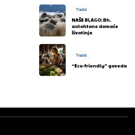
Tražiš
NAŠE BLAGO: Bh.
autohtone domaće
životinje
Tražiš
“Eco-friendly” goveda