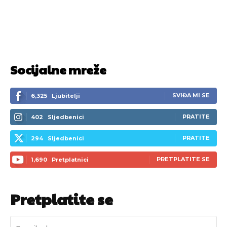
Socijalne mreže
SVIĐA MI SE
6,325
Ljubitelji
PRATITE
402
Sljedbenici
PRATITE
294
Sljedbenici
PRETPLATITE SE
1,690
Pretplatnici
Pretplatite se