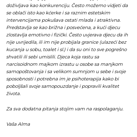
doživljava kao konkurenciju. Često možemo vidjeti da
se oblači isto kao kćerke i sa raznim estetskim
intervencijama pokušava ostati mlada i atraktivna.
Pusti priču da živi!
Pusti priču da živi!
Predstavlja se kao brižna i posvećena, a kući djecu
zlostavlja emotivno i fizički. Često uvjerava djecu da ih
nije uvrijedila, ili im nije probijala granice (
ulazeći bez
kucanja u sobu, toalet i sl.
) i da su oni to sve pogrešno
Ovim putem želimo da vam se zahvalimo što ste
Ovim putem želimo da vam se zahvalimo što ste
shvatili ili sebi umislili. Djeca koja rastu sa
odlučili da pustite Vašu priču da živi, Redakcija
odlučili da pustite Vašu priču da živi, Redakcija
narcisoidnom majkom izrastu u osobe sa manjkom
Objavi.ba
Objavi.ba
samopoštovanja i sa velikom sumnjom u sebe i svoje
sposobnosti i potrebna im je psihoterapija kako bi
poboljšali svoje samopouzdanje i popravili kvalitet
[wpuf_form id=”7463”]
[wpuf_form id=”7463”]
života.
Za sva dodatna pitanja stojim vam na raspolaganju.
Vaša Alma