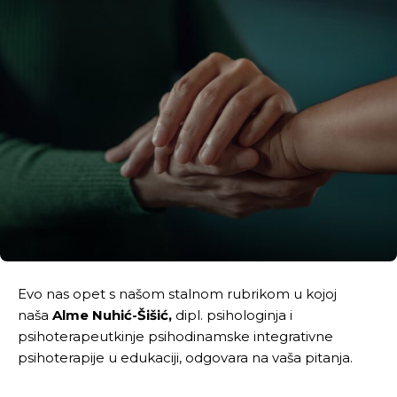
Evo nas opet s našom stalnom rubrikom u kojoj
naša
Alme Nuhić-Šišić,
dipl. psihologinja i
psihoterapeutkinje psihodinamske integrativne
psihoterapije u edukaciji, odgovara na vaša pitanja.