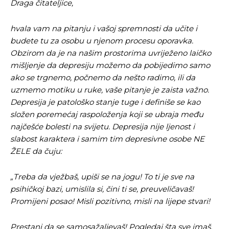
Draga čitateljice,
hvala vam na pitanju i vašoj spremnosti da učite i
budete tu za osobu u njenom procesu oporavka.
Obzirom da je na našim prostorima uvriježeno laičko
mišljenje da depresiju možemo da pobijedimo samo
ako se trgnemo, počnemo da nešto radimo, ili da
uzmemo motiku u ruke, vaše pitanje je zaista važno.
Depresija
je patološko stanje tuge i definiše se kao
složen poremećaj raspoloženja koji se ubraja među
najčešće bolesti na svijetu. Depresija nije ljenost i
slabost karaktera i samim tim depresivne osobe NE
ŽELE da čuju:
„Treba da vježbaš, upiši se na jogu! To ti je sve na
psihičkoj bazi, umislila si, čini ti se, preuveličavaš!
Promijeni posao! Misli pozitivno, misli na lijepe stvari!
Prestani da se samosažaljevaš! Pogledaj šta sve imaš,