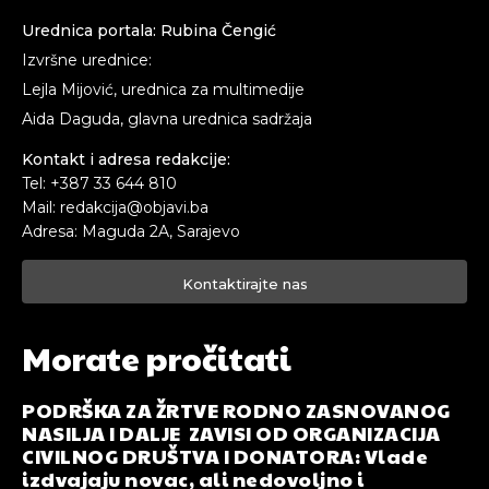
Urednica portala: Rubina Čengić
Izvršne urednice:
Lejla Mijović, urednica za multimedije
Aida Daguda, glavna urednica sadržaja
Kontakt i adresa redakcije:
Tel: +387 33 644 810
Mail: redakcija@objavi.ba
Adresa: Maguda 2A, Sarajevo
Kontaktirajte nas
Morate pročitati
PODRŠKA ZA ŽRTVE RODNO ZASNOVANOG
NASILJA I DALJE ZAVISI OD ORGANIZACIJA
CIVILNOG DRUŠTVA I DONATORA: Vlade
izdvajaju novac, ali nedovoljno i