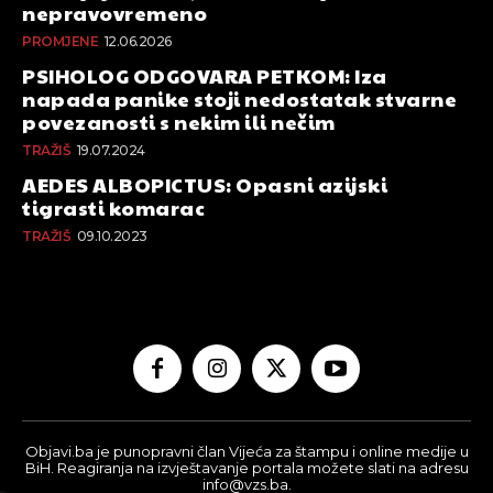
nepravovremeno
PROMJENE
12.06.2026
PSIHOLOG ODGOVARA PETKOM: Iza
napada panike stoji nedostatak stvarne
povezanosti s nekim ili nečim
TRAŽIŠ
19.07.2024
AEDES ALBOPICTUS: Opasni azijski
tigrasti komarac
TRAŽIŠ
09.10.2023
Objavi.ba je punopravni član Vijeća za štampu i online medije u
BiH. Reagiranja na izvještavanje portala možete slati na adresu
info@vzs.ba.