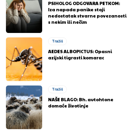
PSIHOLOG ODGOVARA PETKOM:
Iza napada panike stoji
nedostatak stvarne povezanosti
s nekim ili nečim
Tražiš
AEDES ALBOPICTUS: Opasni
azijski tigrasti komarac
Tražiš
NAŠE BLAGO: Bh. autohtone
domaće životinje