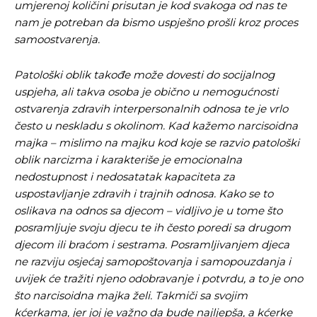
umjerenoj količini prisutan je kod svakoga od nas te
nam je potreban da bismo uspješno prošli kroz proces
samoostvarenja.
Patološki oblik takođe može dovesti do socijalnog
uspjeha, ali takva osoba je obično u nemogućnosti
ostvarenja zdravih interpersonalnih odnosa te je vrlo
često u neskladu s okolinom. Kad kažemo narcisoidna
majka – mislimo na majku kod koje se razvio patološki
oblik narcizma i karakteriše je emocionalna
nedostupnost i nedosatatak kapaciteta za
uspostavljanje zdravih i trajnih odnosa. Kako se to
oslikava na odnos sa djecom – vidljivo je u tome što
posramljuje svoju djecu te ih često poredi sa drugom
djecom ili braćom i sestrama. Posramljivanjem djeca
ne razviju osjećaj samopoštovanja i samopouzdanja i
uvijek će tražiti njeno odobravanje i potvrdu, a to je ono
što narcisoidna majka želi. Takmiči sa svojim
kćerkama, jer joj je važno da bude najljepša, a kćerke