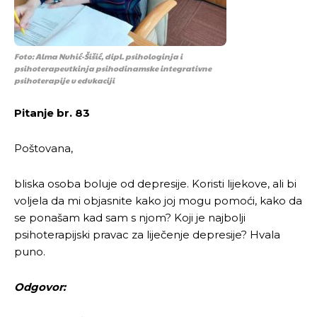
Foto: Alma Nuhić-Šišić, dipl. psihologinja i
psihoterapeutkinja psihodinamske integrativne
psihoterapije u edukaciji
Pitanje br. 83
Poštovana,
bliska osoba boluje od depresije. Koristi lijekove, ali bi
voljela da mi objasnite kako joj mogu pomoći, kako da
se ponašam kad sam s njom? Koji je najbolji
psihoterapijski pravac za liječenje depresije? Hvala
puno.
Odgovor: