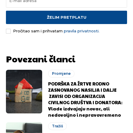
ŽELIM PRETPLATU
Pročitao sam i prihvatam
pravila privatnosti.
Povezani članci
Promjene
PODRŠKA ZA ŽRTVE RODNO
ZASNOVANOG NASILJA I DALJE
ZAVISI OD ORGANIZACIJA
CIVILNOG DRUŠTVA I DONATORA:
Vlade izdvajaju novac, ali
nedovoljno i nepravovremeno
Tražiš