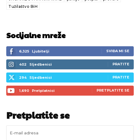
Tužilaštvo BiH
Socijalne mreže
SVIĐA MI SE
6,325
Ljubitelji
PRATITE
402
Sljedbenici
PRATITE
294
Sljedbenici
PRETPLATITE SE
1,690
Pretplatnici
Pretplatite se