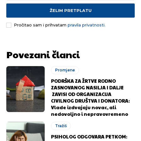
ŽELIM PRETPLATU
Pročitao sam i prihvatam
pravila privatnosti.
Povezani članci
Promjene
PODRŠKA ZA ŽRTVE RODNO
ZASNOVANOG NASILJA I DALJE
ZAVISI OD ORGANIZACIJA
CIVILNOG DRUŠTVA I DONATORA:
Vlade izdvajaju novac, ali
nedovoljno i nepravovremeno
Tražiš
PSIHOLOG ODGOVARA PETKOM: