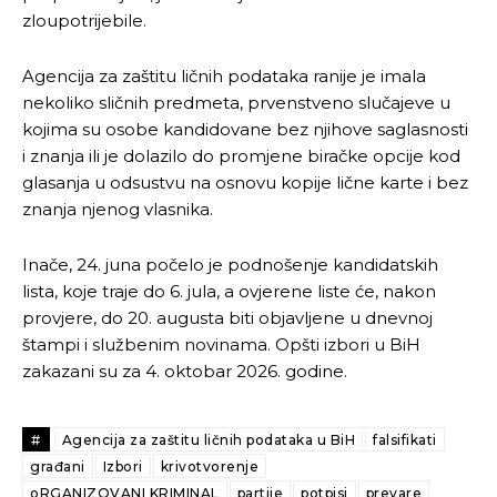
zloupotrijebile.
Objavi.ba
Objavi.ba
Agencija za zaštitu ličnih podataka ranije je imala
nekoliko sličnih predmeta, prvenstveno slučajeve u
[wpuf_form id=”7463”]
[wpuf_form id=”7463”]
kojima su osobe kandidovane bez njihove saglasnosti
i znanja ili je dolazilo do promjene biračke opcije kod
glasanja u odsustvu na osnovu kopije lične karte i bez
znanja njenog vlasnika.
Inače, 24. juna počelo je podnošenje kandidatskih
lista, koje traje do 6. jula, a ovjerene liste će, nakon
provjere, do 20. augusta biti objavljene u dnevnoj
štampi i službenim novinama. Opšti izbori u BiH
zakazani su za 4. oktobar 2026. godine.
#
Agencija za zaštitu ličnih podataka u BiH
falsifikati
građani
Izbori
krivotvorenje
oRGANIZOVANI KRIMINAL
partije
potpisi
prevare