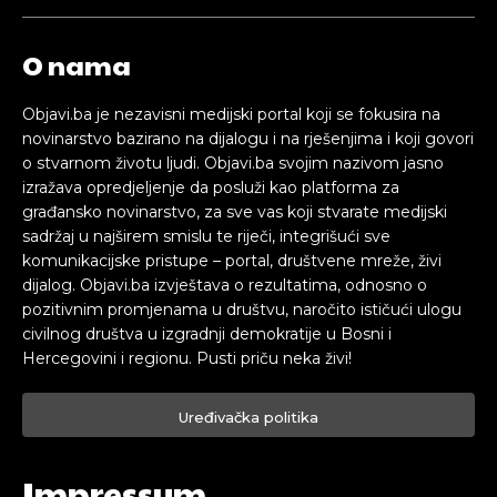
O nama
Objavi.ba je nezavisni medijski portal koji se fokusira na
novinarstvo bazirano na dijalogu i na rješenjima i koji govori
o stvarnom životu ljudi. Objavi.ba svojim nazivom jasno
izražava opredjeljenje da posluži kao platforma za
građansko novinarstvo, za sve vas koji stvarate medijski
sadržaj u najširem smislu te riječi, integrišući sve
komunikacijske pristupe – portal, društvene mreže, živi
dijalog. Objavi.ba izvještava o rezultatima, odnosno o
pozitivnim promjenama u društvu, naročito ističući ulogu
civilnog društva u izgradnji demokratije u Bosni i
Hercegovini i regionu. Pusti priču neka živi!
Uređivačka politika
Impressum