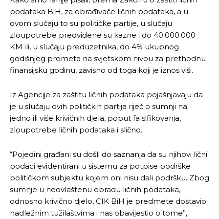
podataka BiH, za obrađivače ličnih podataka, a u
ovom slučaju to su političke partije, u slučaju
zloupotrebe predviđene su kazne i do 40.000.000
KM ili, u slučaju preduzetnika, do 4% ukupnog
godišnjeg prometa na svjetskom nivou za prethodnu
finansijsku godinu, zavisno od toga koji je iznos viši.
Iz Agencije za zaštitu ličnih podataka pojašnjavaju da
je u slučaju ovih političkih partija riječ o sumnji na
jedno ili više krivičnih djela, poput falsifikovanja,
zloupotrebe ličnih podataka i slično.
“Pojedini građani su došli do saznanja da su njihovi lični
podaci evidentirani u sistemu za potpise podrške
političkom subjektu kojem oni nisu dali podršku. Zbog
sumnje u neovlaštenu obradu ličnih podataka,
odnosno krivično djelo, CIK BiH je predmete dostavio
nadležnim tužilaštvima i nas obavijestio o tome”,