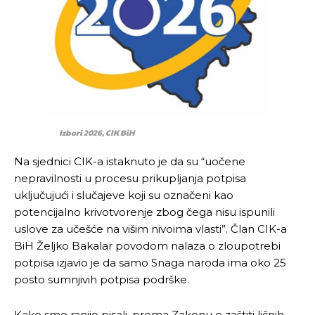
Izbori 2026, CIK BiH
Na sjednici CIK-a istaknuto je da su “uočene
nepravilnosti u procesu prikupljanja potpisa
uključujući i slučajeve koji su označeni kao
potencijalno krivotvorenje zbog čega nisu ispunili
uslove za učešće na višim nivoima vlasti”. Član CIK-a
BiH Željko Bakalar povodom nalaza o zloupotrebi
potpisa izjavio je da samo Snaga naroda ima oko 25
posto sumnjivih potpisa podrške.
Kako smo ranije pisali, prema Zakonu o zaštiti ličnih