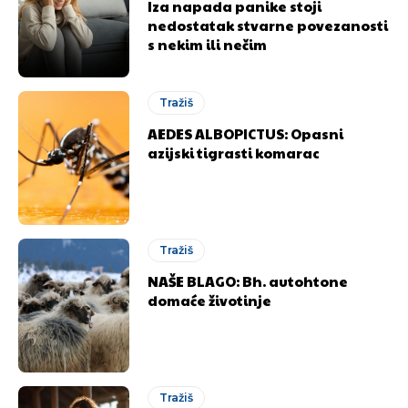
Iza napada panike stoji
nedostatak stvarne povezanosti
s nekim ili nečim
Tražiš
AEDES ALBOPICTUS: Opasni
azijski tigrasti komarac
Tražiš
NAŠE BLAGO: Bh. autohtone
domaće životinje
Tražiš