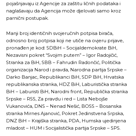
pojašnjavaju iz Agencije za zaštitu ličnih podataka i
naglašavaju da Agencija može djelovati samo kroz
parnični postupak.
Manji broj identičnih svojeručnih potpisa birača,
odnosno broj potpisa koji ne utiče na ovjeru prijave,
pronađen je kod: SDBiH – Socijaldemokrate BiH,
Nezavisni pokret “Svojim putem” – Igor Radojičić,
Stranka za BiH, SBB – Fahrudin Radončić, Politička
organizacija Narod i pravda, Narodna partija Srpske –
Darko Banjac, Republikanci BiH, SDP BiH, Hrvatska
republikanska stranka, HDZ BiH, Laburistička stranka
BiH – Laburisti BiH, Narodni front, Republička stranka
Srpske – RSS, Za pravdu i red – Lista Nebojše
Vukanovića, DNS – Nenad Nešić, BOSS – Bosanska
stranka Mirnes Ajanović, Pokret Jedinstvena Srpska,
DNZ BiH – Krajiška stranka, PDA, Humska ujedinjena
mladost – HUM i Socijalistička partija Srpske – SPS.