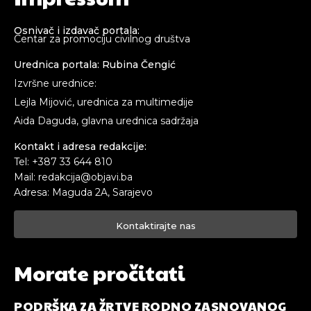
Osnivač i izdavač portala:
Centar za promociju civilnog društva
Urednica portala: Rubina Čengić
Izvršne urednice:
Lejla Mijović, urednica za multimedije
Aida Daguda, glavna urednica sadržaja
Kontakt i adresa redakcije:
Tel: +387 33 644 810
Mail: redakcija@objavi.ba
Adresa: Maguda 2A, Sarajevo
Kontaktirajte nas
Morate pročitati
PODRŠKA ZA ŽRTVE RODNO ZASNOVANOG