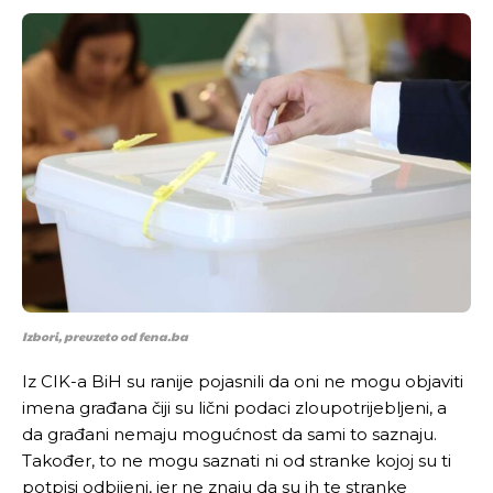
Izbori, preuzeto od fena.ba
Pusti priču da živi!
Pusti priču da živi!
Iz CIK-a BiH su ranije pojasnili da oni ne mogu objaviti
imena građana čiji su lični podaci zloupotrijebljeni, a
da građani nemaju mogućnost da sami to saznaju.
Također, to ne mogu saznati ni od stranke kojoj su ti
Ovim putem želimo da vam se zahvalimo što ste
Ovim putem želimo da vam se zahvalimo što ste
potpisi odbijeni, jer ne znaju da su ih te stranke
odlučili da pustite Vašu priču da živi, Redakcija
odlučili da pustite Vašu priču da živi, Redakcija