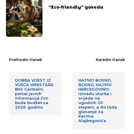
“Eco-friendly” goveda
Prethodni članak
Naredni članak
DOBRA VIJEST IZ
HAJ'MO BOSNO,
VIJEĆA MINISTARA
BOSNO, HAJ'MO
BIH: Centralni
HERCEGOVINO:
portal javnih
Između utorka i
informacija čim
srijede na
bude budžet za
ugodnih 20
2026. godinu
stepeni, a do tada
glasanje za
Kerima
Alajbegovića