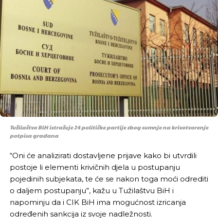
Tužilaštvo BiH istražuje 24 političke partije zbog sumnje na krivotvorenje
potpisa građana
“Oni će analizirati dostavljene prijave kako bi utvrdili
postoje li elementi krivičnih djela u postupanju
pojedinih subjekata, te će se nakon toga moći odrediti
o daljem postupanju”, kažu u Tužilaštvu BiH i
napominju da i CIK BiH ima mogućnost izricanja
određenih sankcija iz svoje nadležnosti.