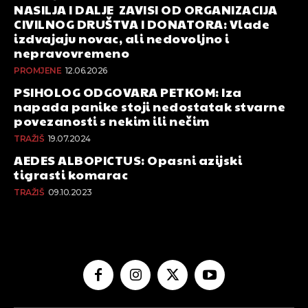
NASILJA I DALJE ZAVISI OD ORGANIZACIJA
CIVILNOG DRUŠTVA I DONATORA: Vlade
izdvajaju novac, ali nedovoljno i
nepravovremeno
PROMJENE
12.06.2026
PSIHOLOG ODGOVARA PETKOM: Iza
napada panike stoji nedostatak stvarne
povezanosti s nekim ili nečim
TRAŽIŠ
19.07.2024
AEDES ALBOPICTUS: Opasni azijski
tigrasti komarac
TRAŽIŠ
09.10.2023