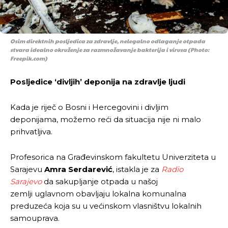
Osim direktnih posljedica za zdravlje, nelegalno odlaganje otpada
stvara idealno okruženje za razmnožavanje bakterija i virusa (Photo:
Freepik.com)
Posljedice ‘divljih’ deponija na zdravlje ljudi
Kada je riječ o Bosni i Hercegovini i divljim
deponijama, možemo reći da situacija nije ni malo
prihvatljiva.
Profesorica na Građevinskom fakultetu Univerziteta u
Sarajevu
Amra Serdarević
, istakla je za
Radio
Sarajevo
da sakupljanje otpada u našoj
zemlji uglavnom obavljaju lokalna komunalna
preduzeća koja su u većinskom vlasništvu lokalnih
samouprava.