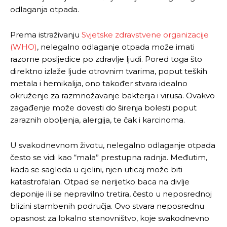
odlaganja otpada.
Prema istraživanju
Svjetske zdravstvene organizacije
(WHO)
, nelegalno odlaganje otpada može imati
razorne posljedice po zdravlje ljudi. Pored toga što
direktno izlaže ljude otrovnim tvarima, poput teških
metala i hemikalija, ono također stvara idealno
okruženje za razmnožavanje bakterija i virusa. Ovakvo
zagađenje može dovesti do širenja bolesti poput
zaraznih oboljenja, alergija, te čak i karcinoma.
U svakodnevnom životu, nelegalno odlaganje otpada
često se vidi kao “mala” prestupna radnja. Međutim,
kada se sagleda u cjelini, njen uticaj može biti
katastrofalan. Otpad se nerijetko baca na divlje
deponije ili se nepravilno tretira, često u neposrednoj
blizini stambenih područja. Ovo stvara neposrednu
opasnost za lokalno stanovništvo, koje svakodnevno