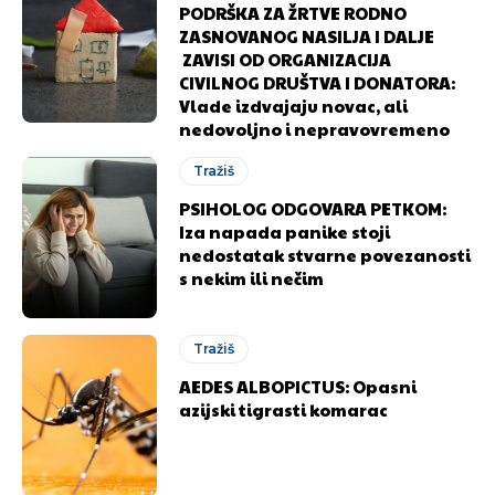
PODRŠKA ZA ŽRTVE RODNO
ZASNOVANOG NASILJA I DALJE
ZAVISI OD ORGANIZACIJA
CIVILNOG DRUŠTVA I DONATORA:
Vlade izdvajaju novac, ali
nedovoljno i nepravovremeno
Tražiš
PSIHOLOG ODGOVARA PETKOM:
Iza napada panike stoji
nedostatak stvarne povezanosti
s nekim ili nečim
Tražiš
AEDES ALBOPICTUS: Opasni
azijski tigrasti komarac