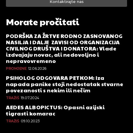
Kontaktirajte nas
Morate pročitati
PODRŠKA ZA ŽRTVE RODNO ZASNOVANOG
NASILJA I DALJE ZAVISI OD ORGANIZACIJA
CIVILNOG DRUŠTVA I DONATORA: Vlade
izdvajaju novac, ali nedovoljno i
nepravovremeno
PROMJENE
12.06.2026
PSIHOLOG ODGOVARA PETKOM: Iza
napada panike stoji nedostatak stvarne
povezanosti s nekim ili nečim
TRAŽIŠ
19.07.2024
AEDES ALBOPICTUS: Opasni azijski
tigrasti komarac
TRAŽIŠ
09.10.2023