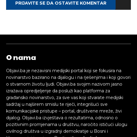
PRIJAVITE SE DA OSTAVITE KOMENTAR
O nama
Objavi.ba je nezavisni medijski portal koji se fokusira na
novinarstvo bazirano na dijalogu i na rješenjima i koji govori
o stvarnom životu ljudi. Objavi.ba svojim nazivom jasno
izražava opredjeljenje da posluži kao platforma za
građansko novinarstvo, za sve vas koji stvarate medijski
sadržaj u najširem smislu te riječi, integrišući sve
komunikacijske pristupe – portal, društvene mreže, živi
dijalog. Objavi.ba izvještava o rezultatima, odnosno o
pozitivnim promjenama u društvu, naročito ističući ulogu
civilnog društva u izgradnji demokratije u Bosni i