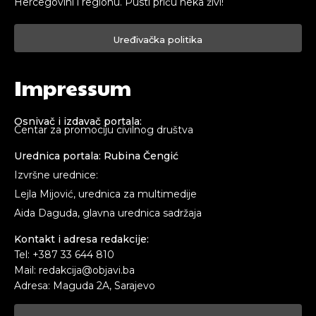
Hercegovini i regionu. Pusti priču neka živi!
Uređivačka politika
Impressum
Osnivač i izdavač portala:
Centar za promociju civilnog društva
Urednica portala: Rubina Čengić
Izvršne urednice:
Lejla Mijović, urednica za multimedije
Aida Daguda, glavna urednica sadržaja
Kontakt i adresa redakcije:
Tel: +387 33 644 810
Mail: redakcija@objavi.ba
Adresa: Maguda 2A, Sarajevo