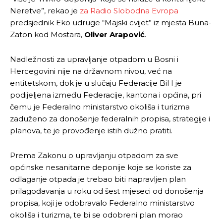
Neretve”, rekao je
za Radio Slobodna Evropa
predsjednik Eko udruge “Majski cvijet” iz mjesta Buna-
Zaton kod Mostara,
Oliver Arapović
.
Nadležnosti za upravljanje otpadom u Bosni i
Hercegovini nije na državnom nivou, već na
entitetskom, dok je u slučaju Federacije BiH je
podijeljena između Federacije, kantona i općina, pri
čemu je Federalno ministarstvo okoliša i turizma
zaduženo za donošenje federalnih propisa, strategije i
planova, te je provođenje istih dužno pratiti.
Prema Zakonu o upravljanju otpadom za sve
općinske nesanitarne deponije koje se koriste za
odlaganje otpada je trebao biti napravljen plan
prilagođavanja u roku od šest mjeseci od donošenja
propisa, koji je odobravalo Federalno ministarstvo
okoliša i turizma, te bi se odobreni plan morao