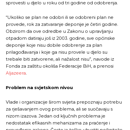
sprovesti u djelo u roku od tri godine od odobrenja.
“Ukoliko se plan ne odobri ili se odobreni plan ne
provede, rok za zatvaranje deponije je četiri godine.
Obzirom da ove odredbe u Zakonu o upravljanju
otpadom datiraju još iz 2003. godine, sve općinske
deponije koje nisu dobile odobrenje za plan
Pusti priču da živi!
Pusti priču da živi!
prilagođavanja i koje ga nisu provele u djelo su
trebale biti zatvorene, ali nažalost nisu”, navode iz
Fonda za zaštitu okoliša Federacije BiH, a prenosi
Aljazeera
.
Ovim putem želimo da vam se zahvalimo što ste
Ovim putem želimo da vam se zahvalimo što ste
odlučili da pustite Vašu priču da živi, Redakcija
odlučili da pustite Vašu priču da živi, Redakcija
Problem na svjetskom nivou
Objavi.ba
Objavi.ba
Vlade i organizacije širom svijeta prepoznaju potrebu
za rješavanjem ovog problema, ali se suočavaju s
nizom izazova. Jedan od ključnih problema je
[wpuf_form id=”7463”]
[wpuf_form id=”7463”]
nedostatak efikasnih mehanizama za praćenje i
provođenje zakona. Često je teško uhvatiti počinitelje