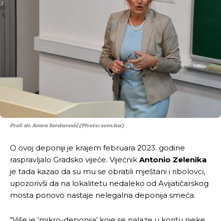
Prof. dr. Amra Serdarević (Photo: sum.ba)
O ovoj deponiji je krajem februara 2023. godine
raspravljalo Gradsko vijeće. Vijećnik
Antonio Zelenika
je tada kazao da su mu se obratili mještani i ribolovci,
upozorivši da na lokalitetu nedaleko od Avijatičarskog
mosta ponovo nastaje nelegalna deponija smeća.
“Više je ‘mikro-deponija’ koje se nalaze u koritu rijeke