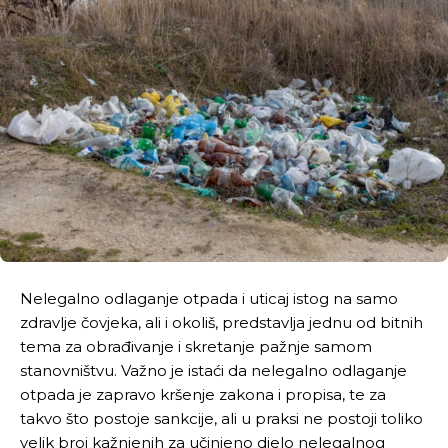
Nelegalno odlaganje otpada i uticaj istog na samo
zdravlje čovjeka, ali i okoliš, predstavlja jednu od bitnih
tema za obrađivanje i skretanje pažnje samom
stanovništvu. Važno je istaći da nelegalno odlaganje
otpada je zapravo kršenje zakona i propisa, te za
takvo što postoje sankcije, ali u praksi ne postoji toliko
velik broj kažnjenih za učinjeno djelo nelegalnog