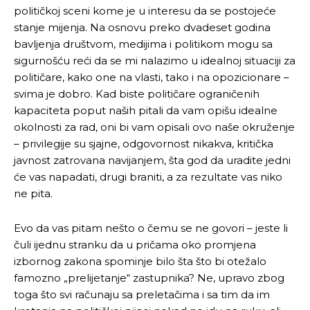
političkoj sceni kome je u interesu da se postojeće
stanje mijenja. Na osnovu preko dvadeset godina
bavljenja društvom, medijima i politikom mogu sa
sigurnošću reći da se mi nalazimo u idealnoj situaciji za
političare, kako one na vlasti, tako i na opozicionare –
svima je dobro. Kad biste političare ograničenih
kapaciteta poput naših pitali da vam opišu idealne
okolnosti za rad, oni bi vam opisali ovo naše okruženje
– privilegije su sjajne, odgovornost nikakva, kritička
javnost zatrovana navijanjem, šta god da uradite jedni
će vas napadati, drugi braniti, a za rezultate vas niko
ne pita.
Evo da vas pitam nešto o čemu se ne govori – jeste li
čuli ijednu stranku da u pričama oko promjena
izbornog zakona spominje bilo šta što bi otežalo
famozno „prelijetanje“ zastupnika? Ne, upravo zbog
toga što svi računaju sa preletačima i sa tim da im