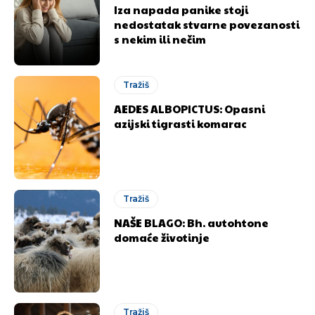
Iza napada panike stoji
nedostatak stvarne povezanosti
s nekim ili nečim
Tražiš
AEDES ALBOPICTUS: Opasni
azijski tigrasti komarac
Tražiš
NAŠE BLAGO: Bh. autohtone
domaće životinje
Tražiš