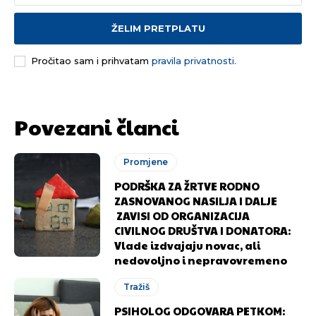
ŽELIM PRETPLATU
Pročitao sam i prihvatam
pravila privatnosti.
Povezani članci
Promjene
PODRŠKA ZA ŽRTVE RODNO
ZASNOVANOG NASILJA I DALJE
ZAVISI OD ORGANIZACIJA
CIVILNOG DRUŠTVA I DONATORA:
Vlade izdvajaju novac, ali
nedovoljno i nepravovremeno
Tražiš
PSIHOLOG ODGOVARA PETKOM: