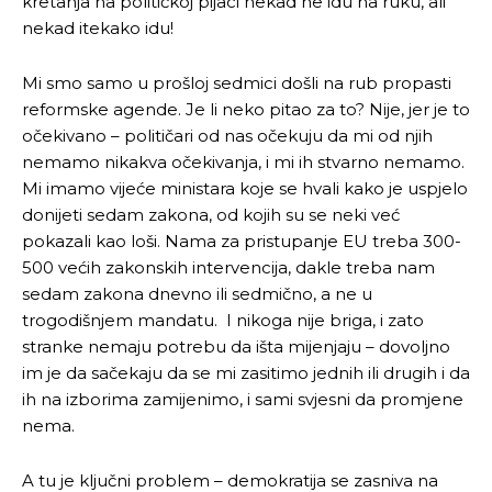
kretanja na političkoj pijaci nekad ne idu na ruku, ali
nekad itekako idu!
Mi smo samo u prošloj sedmici došli na rub propasti
reformske agende. Je li neko pitao za to? Nije, jer je to
očekivano – političari od nas očekuju da mi od njih
nemamo nikakva očekivanja, i mi ih stvarno nemamo.
Mi imamo vijeće ministara koje se hvali kako je uspjelo
donijeti sedam zakona, od kojih su se neki već
pokazali kao loši. Nama za pristupanje EU treba 300-
500 većih zakonskih intervencija, dakle treba nam
sedam zakona dnevno ili sedmično, a ne u
trogodišnjem mandatu. I nikoga nije briga, i zato
stranke nemaju potrebu da išta mijenjaju – dovoljno
im je da sačekaju da se mi zasitimo jednih ili drugih i da
ih na izborima zamijenimo, i sami svjesni da promjene
nema.
A tu je ključni problem – demokratija se zasniva na