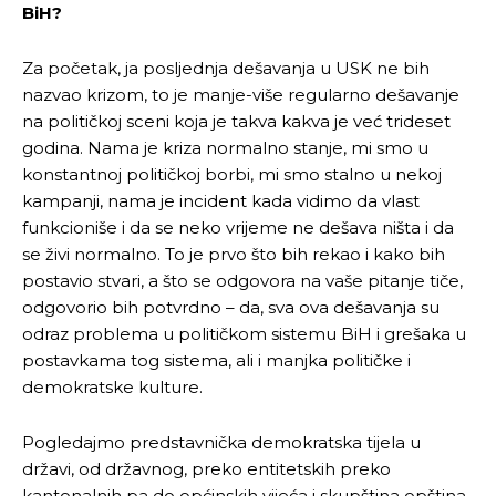
BiH?
Za početak, ja posljednja dešavanja u USK ne bih
nazvao krizom, to je manje-više regularno dešavanje
na političkoj sceni koja je takva kakva je već trideset
godina. Nama je kriza normalno stanje, mi smo u
konstantnoj političkoj borbi, mi smo stalno u nekoj
kampanji, nama je incident kada vidimo da vlast
funkcioniše i da se neko vrijeme ne dešava ništa i da
se živi normalno. To je prvo što bih rekao i kako bih
postavio stvari, a što se odgovora na vaše pitanje tiče,
odgovorio bih potvrdno – da, sva ova dešavanja su
odraz problema u političkom sistemu BiH i grešaka u
postavkama tog sistema, ali i manjka političke i
demokratske kulture.
Pogledajmo predstavnička demokratska tijela u
državi, od državnog, preko entitetskih preko
kantonalnih pa do općinskih vijeća i skupština opština