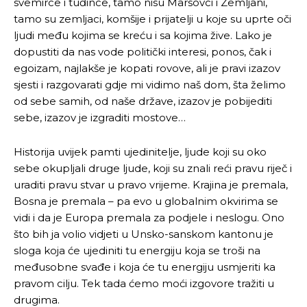
svemirce i tuđince, tamo nisu Marsovci i Zemljani,
tamo su zemljaci, komšije i prijatelji u koje su uprte oči
ljudi među kojima se kreću i sa kojima žive. Lako je
dopustiti da nas vode politički interesi, ponos, čak i
egoizam, najlakše je kopati rovove, ali je pravi izazov
sjesti i razgovarati gdje mi vidimo naš dom, šta želimo
od sebe samih, od naše države, izazov je pobijediti
sebe, izazov je izgraditi mostove…
Historija uvijek pamti ujedinitelje, ljude koji su oko
sebe okupljali druge ljude, koji su znali reći pravu riječ i
uraditi pravu stvar u pravo vrijeme. Krajina je premala,
Bosna je premala – pa evo u globalnim okvirima se
vidi i da je Europa premala za podjele i neslogu. Ono
što bih ja volio vidjeti u Unsko-sanskom kantonu je
sloga koja će ujediniti tu energiju koja se troši na
međusobne svađe i koja će tu energiju usmjeriti ka
pravom cilju. Tek tada ćemo moći izgovore tražiti u
drugima.