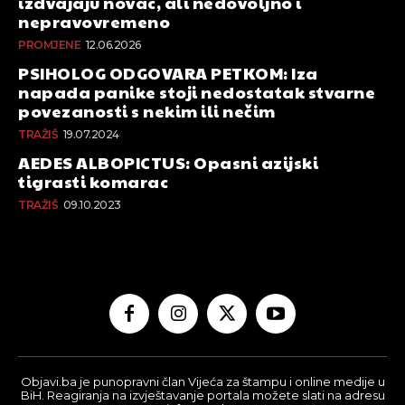
izdvajaju novac, ali nedovoljno i
nepravovremeno
PROMJENE
12.06.2026
PSIHOLOG ODGOVARA PETKOM: Iza
napada panike stoji nedostatak stvarne
povezanosti s nekim ili nečim
TRAŽIŠ
19.07.2024
AEDES ALBOPICTUS: Opasni azijski
tigrasti komarac
TRAŽIŠ
09.10.2023
Objavi.ba je punopravni član Vijeća za štampu i online medije u
BiH. Reagiranja na izvještavanje portala možete slati na adresu