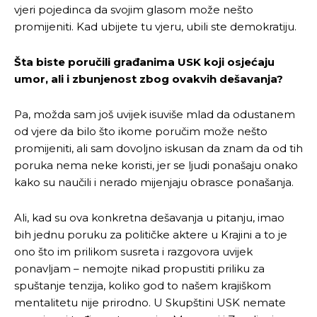
vjeri pojedinca da svojim glasom može nešto
promijeniti. Kad ubijete tu vjeru, ubili ste demokratiju.
Šta biste poručili građanima USK koji osjećaju
Pusti priču da živi!
Pusti priču da živi!
umor, ali i zbunjenost zbog ovakvih dešavanja?
Pa, možda sam još uvijek isuviše mlad da odustanem
Ovim putem želimo da vam se zahvalimo što ste
Ovim putem želimo da vam se zahvalimo što ste
od vjere da bilo što ikome poručim može nešto
odlučili da pustite Vašu priču da živi, Redakcija
odlučili da pustite Vašu priču da živi, Redakcija
promijeniti, ali sam dovoljno iskusan da znam da od tih
Objavi.ba
Objavi.ba
poruka nema neke koristi, jer se ljudi ponašaju onako
kako su naučili i nerado mijenjaju obrasce ponašanja.
Ali, kad su ova konkretna dešavanja u pitanju, imao
[wpuf_form id=”7463”]
[wpuf_form id=”7463”]
bih jednu poruku za političke aktere u Krajini a to je
ono što im prilikom susreta i razgovora uvijek
ponavljam – nemojte nikad propustiti priliku za
spuštanje tenzija, koliko god to našem krajiškom
mentalitetu nije prirodno. U Skupštini USK nemate