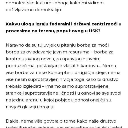
demokratske kulture i onoga kako mi vidimo i
doživljavamo demokratiju.
Kakvu ulogu igraju federalni i državni centri moći u
procesima na terenu, poput ovog u USK?
Naravno da su tu uvijek u pitanju borba za moć i
borba za ovladavanje javnim resursima – borba za
kontrolu javnog novca, za upravljanje javnim
preduzećima, postavljanje vlastitih kardova… Nema
više borbe za neke koncepte ili drugačije ideje, nema
više nekih suprotstavljenih vizija toga kako bi društvo
trebalo izgledati – imamo samo suprotstavljene
stranke i suprotstavljene ličnosti i u osnovi se sve svodi
na jednu arenu u kojoj pobjedu odnosi onaj čiji su
navijači glasniji i brojniji.
Dakle, nema više govora o tome kako naše društvo
treba ili može izgledati, sve se svodi na to ko će vladati