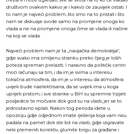
društvom ovakvim kakvo je i kakvo će zauvijek ostati. I
to nam je najveći problem, što smo na to pristali i što
nam se diskusije svode samo na promjene onoga ko
vlada a ne na promjene onoga čime se vlada ili načine
na koji se vlada.
Najveći problem nam je ta „navijačka demokratija“,
gdje svako ima omiljenu stranku preko čijeg je loših
poteza spreman prelaziti. I naravno da politički centri
moći računaju sa tim, i da im je svima u interesu
toksična atmosfera, da im je u interesu da atmosfera
uvijek bude naelektrisana, da se uvijek ima u koga
uprijeti prstom, i sve stranke u BiH su spremne trpjeti
posljedice te močvare dok god su na vlasti, jer se to
jednostavno isplati. Nakon tog perioda idete u
opoziciju gdje odjednom imate rješenja koja vam nisu
padala na pamet dok ste bili na vlasti, gdje izigravate
neki plemeniti korektiv, glumite brigu za građane i