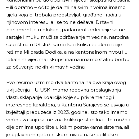
– ili obratno – očito je da mi na svim nivoima imamo
tijela koja bi trebala predstavljati građane i raditi u
njihovom interesu, ali se to ne dešava. Državni
parlament je u blokadi, parlament federacije se ne
sastaje i muku muči sa održavanjem većine, narodna
skupština u RS služi samo kao kulisa za akrobacije
režima Milorada Dodika, a na kantonalnom nivou i u
lokalnim vijećima i skupštinama imamo stalnu borbu
za očuvanje nekih klimavih većina.
Evo recimo uzmimo dva kantona na dva kraja ovog
uključenja – U USK imamo redovna preslagivanja
vlasti, sklapanje koalicija koje su privremenog i
interesnog karaktera, u Kantonu Sarajevo se usvajaju
izvještaji preduzeća iz 2023. godine, isto tako imamo
većinu za koju se ne zna koliko je stabilna – to možda
dijelom ima uporište u lošim postavkama sistema, ali
je uglavnom riječ o niskom nivou naše političke i