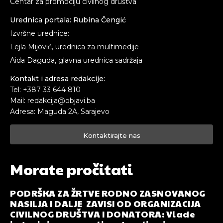
Centar za promociju civilnog društva
Urednica portala: Rubina Čengić
Izvršne urednice:
Lejla Mijović, urednica za multimedije
Aida Daguda, glavna urednica sadržaja
Kontakt i adresa redakcije:
Tel: +387 33 644 810
Mail: redakcija@objavi.ba
Adresa: Maguda 2A, Sarajevo
Kontaktirajte nas
Morate pročitati
PODRŠKA ZA ŽRTVE RODNO ZASNOVANOG
NASILJA I DALJE ZAVISI OD ORGANIZACIJA
CIVILNOG DRUŠTVA I DONATORA: Vlade