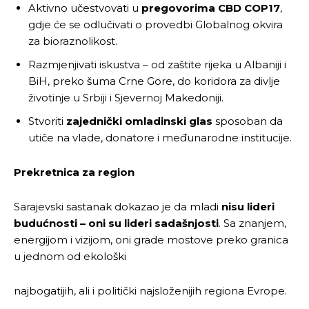
Aktivno učestvovati u
pregovorima CBD COP17
,
gdje će se odlučivati o provedbi Globalnog okvira
za bioraznolikost.
Razmjenjivati iskustva – od zaštite rijeka u Albaniji i
BiH, preko šuma Crne Gore, do koridora za divlje
životinje u Srbiji i Sjevernoj Makedoniji.
Stvoriti
zajednički omladinski glas
sposoban da
utiče na vlade, donatore i međunarodne institucije.
Pusti priču da živi!
Pusti priču da živi!
Prekretnica za region
Sarajevski sastanak dokazao je da mladi
nisu lideri
Ovim putem želimo da vam se zahvalimo što ste
Ovim putem želimo da vam se zahvalimo što ste
budućnosti – oni su lideri sadašnjosti
. Sa znanjem,
odlučili da pustite Vašu priču da živi, Redakcija
odlučili da pustite Vašu priču da živi, Redakcija
energijom i vizijom, oni grade mostove preko granica
Objavi.ba
Objavi.ba
u jednom od ekološki
najbogatijih, ali i politički najsloženijih regiona Evrope.
[wpuf_form id=”7463”]
[wpuf_form id=”7463”]