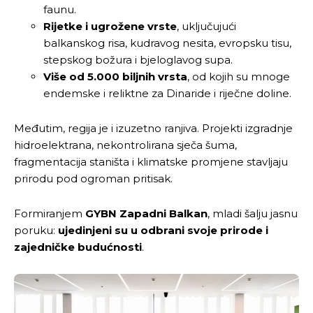
faunu.
Rijetke i ugrožene vrste
, uključujući
balkanskog risa, kudravog nesita, evropsku tisu,
stepskog božura i bjeloglavog supa.
Više od 5.000 biljnih vrsta
, od kojih su mnoge
endemske i reliktne za Dinaride i riječne doline.
Međutim, regija je i izuzetno ranjiva. Projekti izgradnje
hidroelektrana, nekontrolirana sječa šuma,
fragmentacija staništa i klimatske promjene stavljaju
prirodu pod ogroman pritisak.
Formiranjem
GYBN Zapadni Balkan
, mladi šalju jasnu
poruku:
ujedinjeni su u odbrani svoje prirode i
zajedničke budućnosti
.