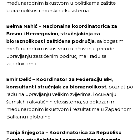
međunarodnim iskustvom u politikama zaštite
bioraznolikosti morskih ekosistema.
Belma Nahić
–
Nacionalna koordinatorica za
Bosnu i Hercegovinu
,
stručnjakinja za
bioraznolikost i zaštićena područja
, sa bogatim
međunarodnim iskustvom u očuvanju prirode,
upravljanju zaštićenim područjima i radu sa
zajednicama.
Emir Delić
–
Koordinator za Federaciju BiH
,
konsultant i stručnjak za bioraznolikost
, poznat po
radu na upravljanju velikim zvijerima, i očuvanju
šumskih i akvatičnih ekosistema, sa dokazanim
međunarodnim iskustvom i rezultatima u Zapadnom
Balkanu i globalno.
Tanja Šnjegota
–
Koordinatorica za Republiku
Srpsku
,
stručnjakinja i zagovaračica očuvanja