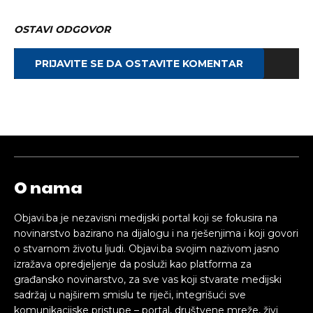
OSTAVI ODGOVOR
PRIJAVITE SE DA OSTAVITE KOMENTAR
O nama
Objavi.ba je nezavisni medijski portal koji se fokusira na
novinarstvo bazirano na dijalogu i na rješenjima i koji govori
o stvarnom životu ljudi. Objavi.ba svojim nazivom jasno
izražava opredjeljenje da posluži kao platforma za
građansko novinarstvo, za sve vas koji stvarate medijski
sadržaj u najširem smislu te riječi, integrišući sve
komunikacijske pristupe – portal, društvene mreže, živi