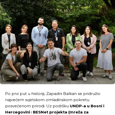
Po prvi put u historiji, Zapadni Balkan se pridružio
najvećem svjetskom omladinskom pokretu
posvećenom prirodi. Uz podršku
UNDP-a u Bosni i
Hercegovini
i
BESNet projekta (mreža za