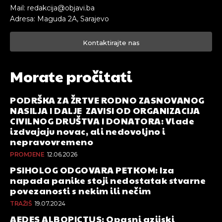
Mail: redakcija@objavi.ba
Adresa: Maguda 2A, Sarajevo
Kontaktirajte nas
Morate pročitati
PODRŠKA ZA ŽRTVE RODNO ZASNOVANOG
NASILJA I DALJE ZAVISI OD ORGANIZACIJA
CIVILNOG DRUŠTVA I DONATORA: Vlade
izdvajaju novac, ali nedovoljno i
nepravovremeno
PROMJENE
12.06.2026
PSIHOLOG ODGOVARA PETKOM: Iza
napada panike stoji nedostatak stvarne
povezanosti s nekim ili nečim
TRAŽIŠ
19.07.2024
AEDES ALBOPICTUS: Opasni azijski