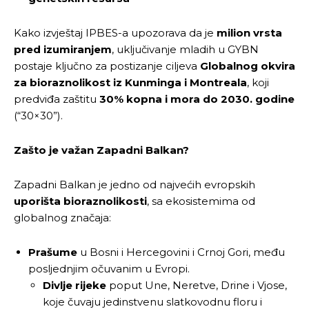
Kako izvještaj IPBES-a upozorava da je
milion vrsta
pred izumiranjem
, uključivanje mladih u GYBN
postaje ključno za postizanje ciljeva
Globalnog okvira
za bioraznolikost iz Kunminga i Montreala
, koji
predviđa zaštitu
30% kopna i mora do 2030. godine
(“30×30”).
Zašto je važan Zapadni Balkan?
Zapadni Balkan je jedno od najvećih evropskih
uporišta bioraznolikosti
, sa ekosistemima od
globalnog značaja:
Prašume
u Bosni i Hercegovini i Crnoj Gori, među
posljednjim očuvanim u Evropi.
Divlje rijeke
poput Une, Neretve, Drine i Vjose,
koje čuvaju jedinstvenu slatkovodnu floru i