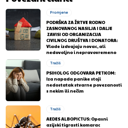
Promjene
PODRŠKA ZA ŽRTVE RODNO
ZASNOVANOG NASILJA I DALJE
ZAVISI OD ORGANIZACIJA
CIVILNOG DRUŠTVA I DONATORA:
Vlade izdvajaju novac, ali
nedovoljno i nepravovremeno
Tražiš
PSIHOLOG ODGOVARA PETKOM:
Iza napada panike stoji
nedostatak stvarne povezanosti
s nekim ili nečim
Tražiš
AEDES ALBOPICTUS: Opasni
azijski tigrasti komarac