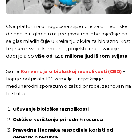
Ova platforma omogućava stipendije za omladinske
delegate u globalnim pregovorima, obezbjeđuje da
se glas mladih čuje u kreiranju okvira za bioraznolikost,
te je kroz svoje kampanje, projekte i zagovaranje
doprijela do
više od 12,8 miliona ljudi širom svijeta
.
Sama
Konvencija o biološkoj raznolikosti (CBD)
–
koju je potpisalo 196 zemalja – najvažniji je
međunarodni sporazum o zaštiti prirode, zasnovan na
tri stuba:
Očuvanje biološke raznolikosti
Održivo korištenje prirodnih resursa
Pravedna i jednaka raspodjela koristi od
genetskih resursa