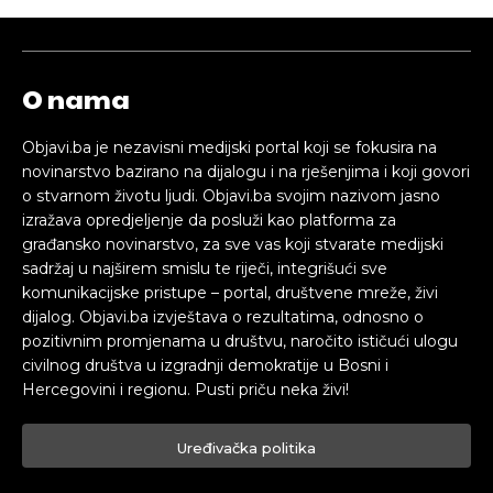
O nama
Objavi.ba je nezavisni medijski portal koji se fokusira na
novinarstvo bazirano na dijalogu i na rješenjima i koji govori
o stvarnom životu ljudi. Objavi.ba svojim nazivom jasno
izražava opredjeljenje da posluži kao platforma za
građansko novinarstvo, za sve vas koji stvarate medijski
sadržaj u najširem smislu te riječi, integrišući sve
komunikacijske pristupe – portal, društvene mreže, živi
dijalog. Objavi.ba izvještava o rezultatima, odnosno o
pozitivnim promjenama u društvu, naročito ističući ulogu
civilnog društva u izgradnji demokratije u Bosni i
Hercegovini i regionu. Pusti priču neka živi!
Uređivačka politika