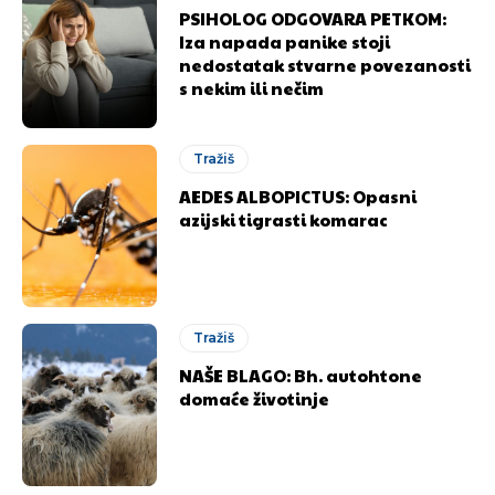
PSIHOLOG ODGOVARA PETKOM:
Iza napada panike stoji
nedostatak stvarne povezanosti
s nekim ili nečim
Tražiš
AEDES ALBOPICTUS: Opasni
azijski tigrasti komarac
Tražiš
NAŠE BLAGO: Bh. autohtone
domaće životinje