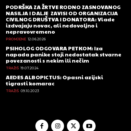
PODRŠKA ZA ŽRTVE RODNO ZASNOVANOG
NASILJA I DALJE ZAVISI OD ORGANIZACIJA
CIVILNOG DRUŠTVA I DONATORA: Vlade
izdvajaju novac, ali nedovoljno i
nepravovremeno
PROMJENE
12.06.2026
PSIHOLOG ODGOVARA PETKOM: Iza
napada panike stoji nedostatak stvarne
povezanosti s nekim ili nečim
TRAŽIŠ
19.07.2024
AEDES ALBOPICTUS: Opasni azijski
tigrasti komarac
TRAŽIŠ
09.10.2023