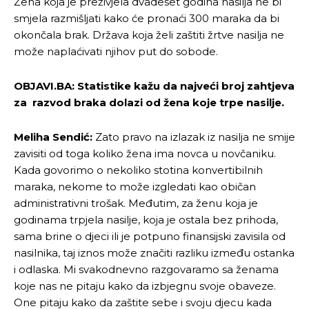
Žena koja je preživjela dvadeset godina nasilja ne bi
smjela razmišljati kako će pronaći 300 maraka da bi
okončala brak. Država koja želi zaštiti žrtve nasilja ne
može naplaćivati njihov put do sobode.
OBJAVI.BA: Statistike kažu da najveći broj zahtjeva
za razvod braka dolazi od žena koje trpe nasilje.
Meliha Sendić:
Zato pravo na izlazak iz nasilja ne smije
zavisiti od toga koliko žena ima novca u novčaniku.
Kada govorimo o nekoliko stotina konvertibilnih
maraka, nekome to može izgledati kao običan
administrativni trošak. Međutim, za ženu koja je
godinama trpjela nasilje, koja je ostala bez prihoda,
sama brine o djeci ili je potpuno finansijski zavisila od
nasilnika, taj iznos može značiti razliku između ostanka
i odlaska. Mi svakodnevno razgovaramo sa ženama
koje nas ne pitaju kako da izbjegnu svoje obaveze.
One pitaju kako da zaštite sebe i svoju djecu kada