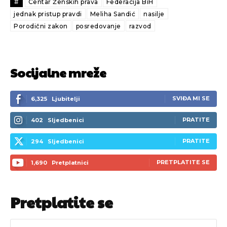
#
Centar Ženskih prava
Federacija BiH
jednak pristup pravdi
Meliha Sandić
nasilje
Porodični zakon
posredovanje
razvod
Socijalne mreže
SVIĐA MI SE
6,325
Ljubitelji
PRATITE
402
Sljedbenici
PRATITE
294
Sljedbenici
PRETPLATITE SE
1,690
Pretplatnici
Pretplatite se