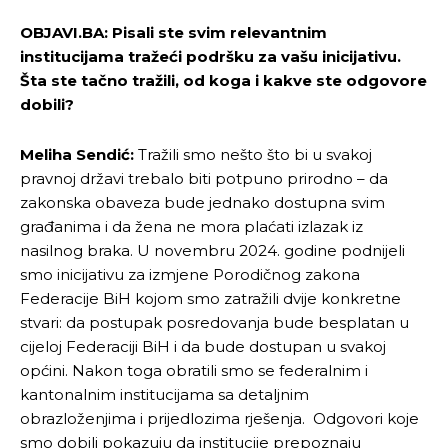
OBJAVI.BA: Pisali ste svim relevantnim
institucijama tražeći podršku za vašu inicijativu.
Šta ste tačno tražili, od koga i kakve ste odgovore
dobili?
Meliha Sendić:
Tražili smo nešto što bi u svakoj
pravnoj državi trebalo biti potpuno prirodno – da
zakonska obaveza bude jednako dostupna svim
građanima i da žena ne mora plaćati izlazak iz
nasilnog braka. U novembru 2024. godine podnijeli
smo inicijativu za izmjene Porodičnog zakona
Federacije BiH kojom smo zatražili dvije konkretne
stvari: da postupak posredovanja bude besplatan u
cijeloj Federaciji BiH i da bude dostupan u svakoj
općini. Nakon toga obratili smo se federalnim i
kantonalnim institucijama sa detaljnim
obrazloženjima i prijedlozima rješenja. Odgovori koje
smo dobili pokazuju da institucije prepoznaju