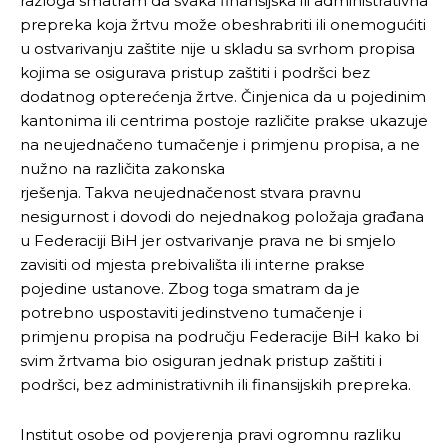
razloga smatram da svaka finansijska ili administrativna
prepreka koja žrtvu može obeshrabriti ili onemogućiti
u ostvarivanju zaštite nije u skladu sa svrhom propisa
kojima se osigurava pristup zaštiti i podršci bez
dodatnog opterećenja žrtve. Činjenica da u pojedinim
kantonima ili centrima postoje različite prakse ukazuje
na neujednačeno tumačenje i primjenu propisa, a ne
nužno na različita zakonska
rješenja. Takva neujednačenost stvara pravnu
nesigurnost i dovodi do nejednakog položaja građana
u Federaciji BiH jer ostvarivanje prava ne bi smjelo
zavisiti od mjesta prebivališta ili interne prakse
pojedine ustanove. Zbog toga smatram da je
potrebno uspostaviti jedinstveno tumačenje i
primjenu propisa na području Federacije BiH kako bi
svim žrtvama bio osiguran jednak pristup zaštiti i
podršci, bez administrativnih ili finansijskih prepreka.
Institut osobe od povjerenja pravi ogromnu razliku