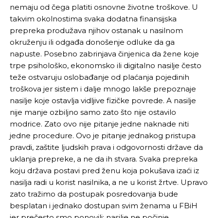
nemaju od čega platiti osnovne životne troškove. U
takvim okolnostima svaka dodatna finansijska
prepreka produžava njihov ostanak u nasilnom
okruženju ili odgađa donošenje odluke da ga
napuste. Posebno zabrinjava činjenica da žene koje
trpe psihološko, ekonomsko ili digitalno nasilje često
teže ostvaruju oslobađanje od plaćanja pojedinih
troškova jer sistem i dalje mnogo lakše prepoznaje
nasilje koje ostavlja vidljive fizičke povrede. A nasilje
nije manje ozbiljno samo zato što nije ostavilo
modrice. Zato ovo nije pitanje jedne naknade niti
jedne procedure. Ovo je pitanje jednakog pristupa
pravdi, zaštite ljudskih prava i odgovornosti države da
uklanja prepreke, a ne da ih stvara. Svaka prepreka
koju država postavi pred ženu koja pokušava izaći iz
nasilja radi u korist nasilnika, a ne u korist žrtve. Upravo
zato tražimo da postupak posredovanja bude
besplatan i jednako dostupan svim ženama u FBiH
jer prečesto smo ponovili: nasilje ne počinje