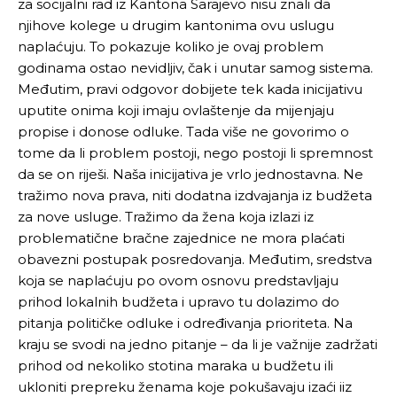
za socijalni rad iz Kantona Sarajevo nisu znali da
njihove kolege u drugim kantonima ovu uslugu
naplaćuju. To pokazuje koliko je ovaj problem
godinama ostao nevidljiv, čak i unutar samog sistema.
Međutim, pravi odgovor dobijete tek kada inicijativu
uputite onima koji imaju ovlaštenje da mijenjaju
propise i donose odluke. Tada više ne govorimo o
tome da li problem postoji, nego postoji li spremnost
da se on riješi. Naša inicijativa je vrlo jednostavna. Ne
tražimo nova prava, niti dodatna izdvajanja iz budžeta
za nove usluge. Tražimo da žena koja izlazi iz
problematične bračne zajednice ne mora plaćati
obavezni postupak posredovanja. Međutim, sredstva
koja se naplaćuju po ovom osnovu predstavljaju
prihod lokalnih budžeta i upravo tu dolazimo do
pitanja političke odluke i određivanja prioriteta. Na
kraju se svodi na jedno pitanje – da li je važnije zadržati
prihod od nekoliko stotina maraka u budžetu ili
ukloniti prepreku ženama koje pokušavaju izaći iiz