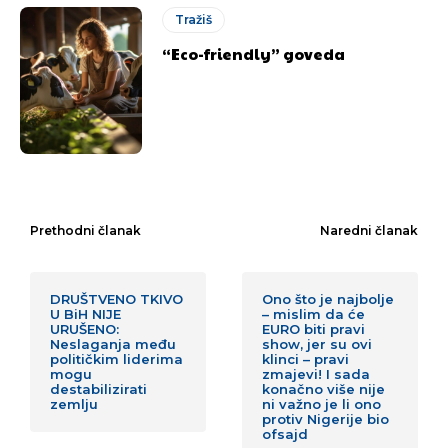
Tražiš
“Eco-friendly” goveda
Prethodni članak
Naredni članak
DRUŠTVENO TKIVO
Ono što je najbolje
U BiH NIJE
– mislim da će
URUŠENO:
EURO biti pravi
Neslaganja među
show, jer su ovi
političkim liderima
klinci – pravi
mogu
zmajevi! I sada
destabilizirati
konačno više nije
zemlju
ni važno je li ono
protiv Nigerije bio
ofsajd