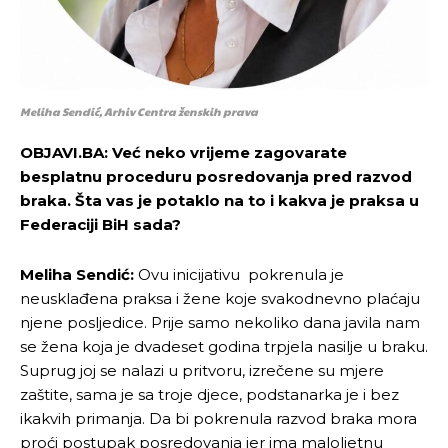
Meliha Sendić, Arhiv Centra ženskih prava
OBJAVI.BA: Već neko vrijeme zagovarate
besplatnu proceduru posredovanja pred razvod
braka. Šta vas je potaklo na to i kakva je praksa u
Federaciji BiH sada?
Meliha Sendić:
Ovu inicijativu pokrenula je
neusklađena praksa i žene koje svakodnevno plaćaju
njene posljedice. Prije samo nekoliko dana javila nam
se žena koja je dvadeset godina trpjela nasilje u braku.
Suprug joj se nalazi u pritvoru, izrečene su mjere
zaštite, sama je sa troje djece, podstanarka je i bez
ikakvih primanja. Da bi pokrenula razvod braka mora
proći postupak posredovanja jer ima maloljetnu