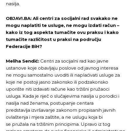
nasilja.
OBJAVI.BA:
Ali centri za socijalni rad svakako ne
mogu naplatiti te usluge, ne mogu izdati račun –
kako iz tog aspekta tumačite ovu praksu i kako
tumačite različitost u praksi na području
Federacije BiH?
Meliha Sendić:
Centri za socijalni rad kao javne
ustanove koje obavljaju poslove od javnog interesa
ne mogu samostalno uvoditi ili naplaćivati usluge za
koje ne postoji jasno zakonsko ili podzakonsko
uporište niti izdavati račune kao tržišni pružaoci
usluga. Kada je riječ o slučajevima nasilja u porodici i
nasilja nad ženama, postupanje centara
predstavlja izvršavanje zakonom propisanih javnih
ovlaštenja i mjera zaštite, a ne uslugu koja bi
se pružala na tržišnim principima. Upravo iz tog