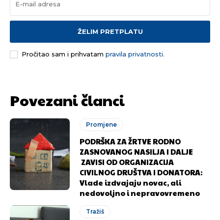
ŽELIM PRETPLATU
Pročitao sam i prihvatam
pravila privatnosti.
Povezani članci
Promjene
PODRŠKA ZA ŽRTVE RODNO
ZASNOVANOG NASILJA I DALJE
ZAVISI OD ORGANIZACIJA
CIVILNOG DRUŠTVA I DONATORA:
Vlade izdvajaju novac, ali
nedovoljno i nepravovremeno
Tražiš