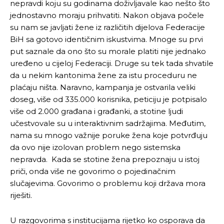
nepravdi koju su godinama doživljavale kao nešto što
jednostavno moraju prihvatiti. Nakon objava počele
su nam se javljati žene iz različitih dijelova Federacije
BiH sa gotovo identičnim iskustvima. Mnoge su prvi
put saznale da ono što su morale platiti nije jednako
uređeno u cijeloj Federaciji. Druge su tek tada shvatile
da u nekim kantonima žene za istu proceduru ne
plaćaju ništa. Naravno, kampanja je ostvarila veliki
doseg, više od 335.000 korisnika, peticiju je potpisalo
više od 2.000 građana i građanki, a stotine ljudi
učestvovale su u interaktivnim sadržajima. Međutim,
nama su mnogo važnije poruke žena koje potvrđuju
da ovo nije izolovan problem nego sistemska
nepravda. Kada se stotine žena prepoznaju u istoj
priči, onda više ne govorimo o pojedinačnim
slučajevima. Govorimo o problemu koji država mora
riješiti.
U razgovorima s institucijama rijetko ko osporava da