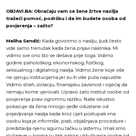
OBJAVI.BA: Obraćaju vam se žene žrtve nasilja
tražeći pomoć, podršku i da im budete osoba od
povjerenja – zašto?
Meliha Sendić:
Kada govorimo o nasilju, ljudi često
vide samo trenutak kada žena prijavi nasilnika. Mi
vidimo sve ono što se dešava prije toga. Vidimo
godine psihološkog, ekonomskog, fizičkog,
seksualnog i digitalnog nasilja. Vidimo žene koje više
ne vjeruju institucijama jer su ih više puta napustile.
Vidimo strah, izolaciju, finansijsku zavisnost i osjećaj da
nemaju kome vjerovati. Upravo zato institut osobe od
povjerenja pravi ogromnu razliku. Naše iskustvo
pokazuje da žena mnogo rjeđe odustane od
prijavljivanja nasilja kada kroz cijeli postupak ima
osobu koja je informiše, prati, objašnjava procedure i
predstavlja njenu sigurnu tačku u sistemu. Imali smo
slučajeve u kojima su tek nakon uključivanja osobe od