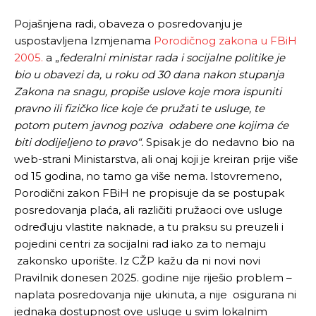
Pojašnjena radi, obaveza o posredovanju je
uspostavljena Izmjenama
Porodičnog zakona u FBiH
2005.
a „
federalni ministar rada i socijalne politike je
bio u obavezi da, u roku od 30 dana nakon stupanja
Zakona na snagu, propiše uslove koje mora ispuniti
pravno ili fizičko lice koje će pružati te usluge, te
potom putem javnog poziva odabere one kojima će
biti dodijeljeno to pravo“.
Spisak je do nedavno bio na
web-strani Ministarstva, ali onaj koji je kreiran prije više
od 15 godina, no tamo ga više nema
.
Istovremeno,
Porodični zakon FBiH ne propisuje da se postupak
posredovanja plaća, ali različiti pružaoci ove usluge
određuju vlastite naknade, a tu praksu su preuzeli i
pojedini centri za socijalni rad iako za to nemaju
zakonsko uporište. Iz CŽP kažu da ni novi novi
Pravilnik donesen 2025. godine nije riješio problem –
naplata posredovanja nije ukinuta, a nije osigurana ni
jednaka dostupnost ove usluge u svim lokalnim