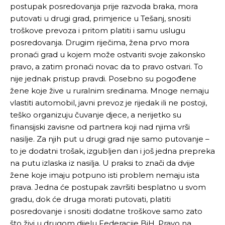
postupak posredovanja prije razvoda braka, mora
putovati u drugi grad, primjerice u Tešanj, snositi
troškove prevoza i pritom platiti i samu uslugu
posredovanja. Drugim riječima, žena prvo mora
pronaći grad u kojem može ostvariti svoje zakonsko
pravo, a zatim pronaći novac da to pravo ostvari. To
nije jednak pristup pravdi. Posebno su pogođene
žene koje žive u ruralnim sredinama. Mnoge nemaju
vlastiti automobil, javni prevoz je rijedak ili ne postoji,
teško organizuju čuvanje djece, a nerijetko su
finansijski zavisne od partnera koji nad njima vrši
nasilje. Za njih put u drugi grad nije samo putovanje –
to je dodatni trošak, izgubljen dan i još jedna prepreka
na putu izlaska iz nasilja. U praksi to znači da dvije
žene koje imaju potpuno isti problem nemaju ista
prava. Jedna će postupak završiti besplatno u svom
gradu, dok će druga morati putovati, platiti
posredovanje i snositi dodatne troškove samo zato
što živi u drugom dijelu Federacije BiH. Pravo na