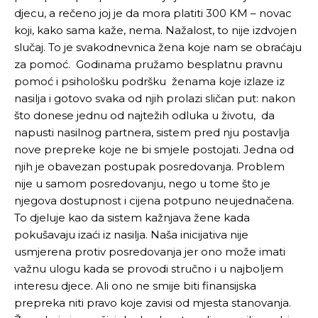
djecu, a rečeno joj je da mora platiti 300 KM – novac
koji, kako sama kaže, nema. Nažalost, to nije izdvojen
slučaj. To je svakodnevnica žena koje nam se obraćaju
za pomoć. Godinama pružamo besplatnu pravnu
pomoć i psihološku podršku ženama koje izlaze iz
nasilja i gotovo svaka od njih prolazi sličan put: nakon
što donese jednu od najtežih odluka u životu, da
napusti nasilnog partnera, sistem pred nju postavlja
nove prepreke koje ne bi smjele postojati. Jedna od
njih je obavezan postupak posredovanja. Problem
nije u samom posredovanju, nego u tome što je
njegova dostupnost i cijena potpuno neujednačena.
To djeluje kao da sistem kažnjava žene kada
pokušavaju izaći iz nasilja. Naša inicijativa nije
usmjerena protiv posredovanja jer ono može imati
važnu ulogu kada se provodi stručno i u najboljem
interesu djece. Ali ono ne smije biti finansijska
prepreka niti pravo koje zavisi od mjesta stanovanja.