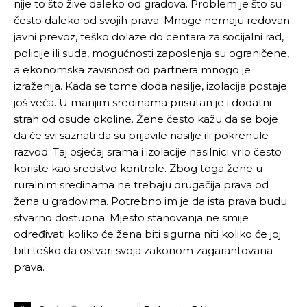
nije to što žive daleko od gradova. Problem je što su
često daleko od svojih prava. Mnoge nemaju redovan
javni prevoz, teško dolaze do centara za socijalni rad,
policije ili suda, mogućnosti zaposlenja su ograničene,
a ekonomska zavisnost od partnera mnogo je
izraženija. Kada se tome doda nasilje, izolacija postaje
još veća. U manjim sredinama prisutan je i dodatni
strah od osude okoline. Žene često kažu da se boje
da će svi saznati da su prijavile nasilje ili pokrenule
razvod. Taj osjećaj srama i izolacije nasilnici vrlo često
koriste kao sredstvo kontrole. Zbog toga žene u
ruralnim sredinama ne trebaju drugačija prava od
žena u gradovima. Potrebno im je da ista prava budu
stvarno dostupna. Mjesto stanovanja ne smije
određivati koliko će žena biti sigurna niti koliko će joj
biti teško da ostvari svoja zakonom zagarantovana
prava.