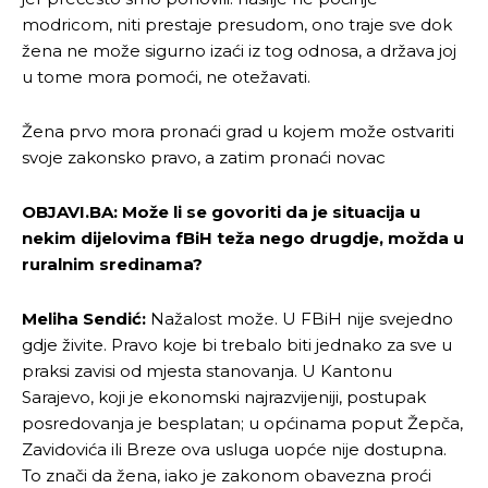
modricom, niti prestaje presudom, ono traje sve dok
žena ne može sigurno izaći iz tog odnosa, a država joj
u tome mora pomoći, ne otežavati.
Žena prvo mora pronaći grad u kojem može ostvariti
svoje zakonsko pravo, a zatim pronaći novac
OBJAVI.BA:
Može li se govoriti da je situacija u
nekim dijelovima fBiH teža nego drugdje, možda u
ruralnim sredinama?
Meliha Sendić:
Nažalost može. U FBiH nije svejedno
gdje živite. Pravo koje bi trebalo biti jednako za sve u
praksi zavisi od mjesta stanovanja. U Kantonu
Sarajevo, koji je ekonomski najrazvijeniji, postupak
posredovanja je besplatan; u općinama poput Žepča,
Zavidovića ili Breze ova usluga uopće nije dostupna.
To znači da žena, iako je zakonom obavezna proći