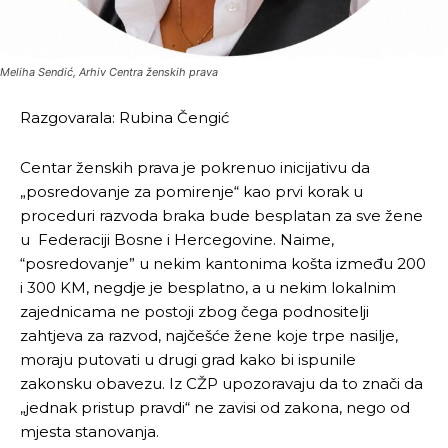
Meliha Sendić, Arhiv Centra ženskih prava
Razgovarala: Rubina Čengić
Centar ženskih prava je pokrenuo inicijativu da
„posredovanje za pomirenje“ kao prvi korak u
proceduri razvoda braka bude besplatan za sve žene
u Federaciji Bosne i Hercegovine. Naime,
“posredovanje” u nekim kantonima košta između 200
i 300 KM, negdje je besplatno, a u nekim lokalnim
zajednicama ne postoji zbog čega podnositelji
zahtjeva za razvod, najčešće žene koje trpe nasilje,
moraju putovati u drugi grad kako bi ispunile
zakonsku obavezu. Iz CŽP upozoravaju da to znači da
„jednak pristup pravdi“ ne zavisi od zakona, nego od
mjesta stanovanja.