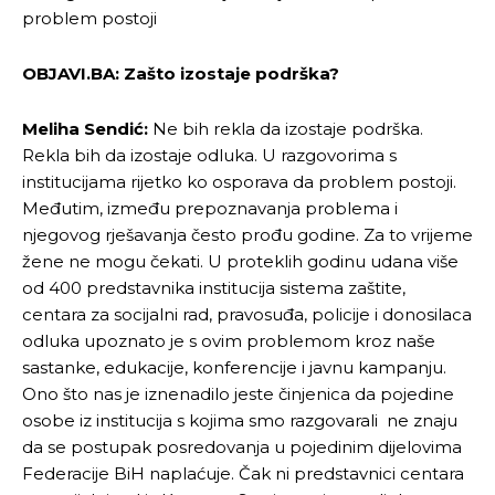
problem postoji
OBJAVI.BA:
Zašto izostaje podrška?
Meliha Sendić:
Ne bih rekla da izostaje podrška.
Pusti priču da živi!
Pusti priču da živi!
Rekla bih da izostaje odluka. U razgovorima s
institucijama rijetko ko osporava da problem postoji.
Međutim, između prepoznavanja problema i
njegovog rješavanja često prođu godine. Za to vrijeme
Ovim putem želimo da vam se zahvalimo što ste
Ovim putem želimo da vam se zahvalimo što ste
žene ne mogu čekati. U proteklih godinu udana više
odlučili da pustite Vašu priču da živi, Redakcija
odlučili da pustite Vašu priču da živi, Redakcija
Objavi.ba
Objavi.ba
od 400 predstavnika institucija sistema zaštite,
centara za socijalni rad, pravosuđa, policije i donosilaca
odluka upoznato je s ovim problemom kroz naše
sastanke, edukacije, konferencije i javnu kampanju.
[wpuf_form id=”7463”]
[wpuf_form id=”7463”]
Ono što nas je iznenadilo jeste činjenica da pojedine
osobe iz institucija s kojima smo razgovarali ne znaju
da se postupak posredovanja u pojedinim dijelovima
Federacije BiH naplaćuje. Čak ni predstavnici centara