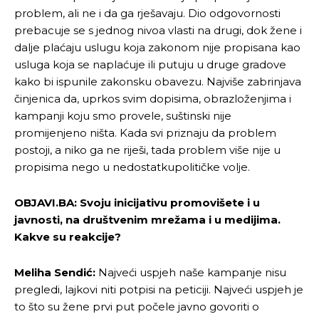
problem, ali ne i da ga rješavaju. Dio odgovornosti
prebacuje se s jednog nivoa vlasti na drugi, dok žene i
dalje plaćaju uslugu koja zakonom nije propisana kao
usluga koja se naplaćuje ili putuju u druge gradove
kako bi ispunile zakonsku obavezu. Najviše zabrinjava
činjenica da, uprkos svim dopisima, obrazloženjima i
kampanji koju smo provele, suštinski nije
promijenjeno ništa. Kada svi priznaju da problem
postoji, a niko ga ne riješi, tada problem više nije u
propisima nego u nedostatkupolitičke volje.
OBJAVI.BA: Svoju inicijativu promovišete i u
javnosti, na društvenim mrežama i u medijima.
Kakve su reakcije?
Meliha Sendić:
Najveći uspjeh naše kampanje nisu
pregledi, lajkovi niti potpisi na peticiji. Najveći uspjeh je
to što su žene prvi put počele javno govoriti o