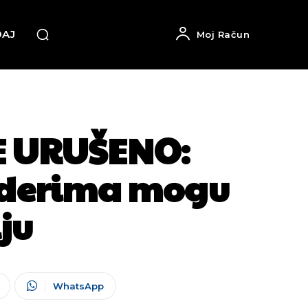
DAJ
Moj Račun
E URUŠENO:
iderima mogu
ju
WhatsApp