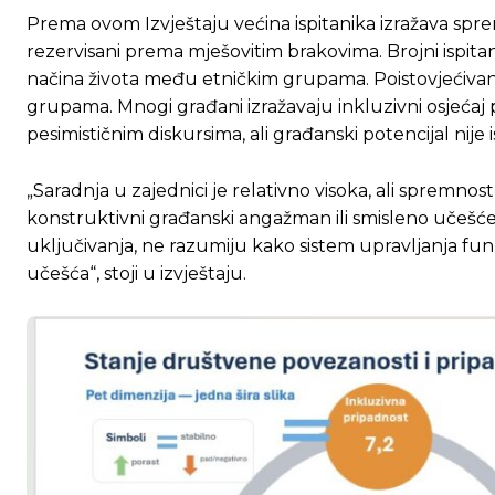
Prema ovom Izvještaju većina ispitanika izražava sprem
rezervisani prema mješovitim brakovima. Brojni ispita
načina života među etničkim grupama. Poistovjećivanj
grupama. Mnogi građani izražavaju inkluzivni osjećaj p
pesimističnim diskursima, ali građanski potencijal nije i
„Saradnja u zajednici je relativno visoka, ali spremnos
konstruktivni građanski angažman ili smisleno učešć
uključivanja, ne razumiju kako sistem upravljanja fun
učešća“, stoji u izvještaju.