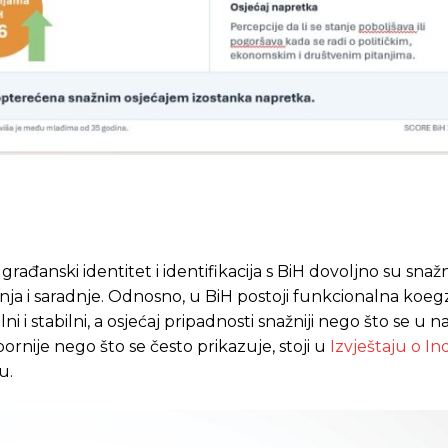
rađanski identitet i identifikacija s BiH dovoljno su snaž
a i saradnje. Odnosno, u BiH postoji funkcionalna koegz
i stabilni, a osjećaj pripadnosti snažniji nego što se u n
ornije nego što se često prikazuje, stoji u
Izvještaju o I
u.