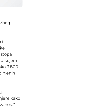
i zbog
 i
ske
 stopa
r u kojem
 oko 3.800
dinjenih
 u
imjere kako
zanost“.