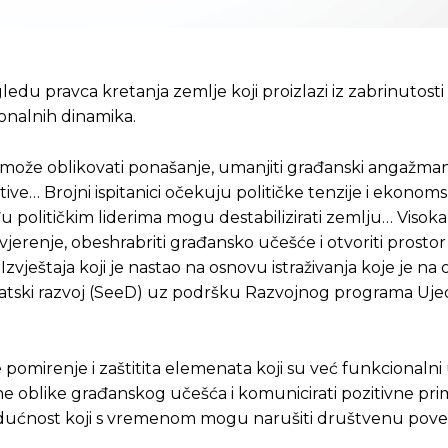
edu pravca kretanja zemlje koji proizlazi iz zabrinutost
ionalnih dinamika.
 može oblikovati ponašanje, umanjiti građanski angažman
rative… Brojni ispitanici očekuju političke tenzije i ekonom
 političkim liderima mogu destabilizirati zemlju… Visoka
jerenje, obeshrabriti građansko učešće i otvoriti prosto
Izvještaja koji je nastao na osnovu istraživanja koje je na
okratski razvoj (SeeD) uz podršku Razvojnog programa Uje
je pomirenje i zaštitita elemenata koji su već funkcionalni
rane oblike građanskog učešća i komunicirati pozitivne pr
 budućnost koji s vremenom mogu narušiti društvenu pove