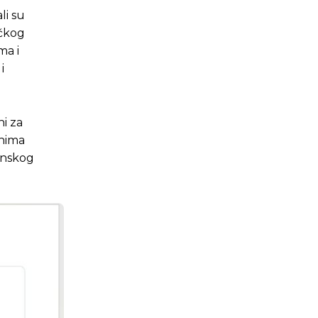
li su
ičkog
ma i
i
ni za
inima
anskog