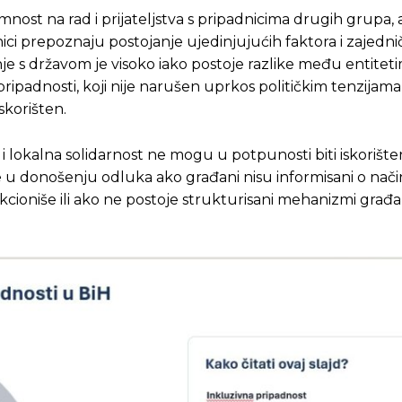
nost na rad i prijateljstva s pripadnicima drugih grupa, a
nici prepoznaju postojanje ujedinjujućih faktora i zajedn
e s državom je visoko iako postoje razlike među entiteti
ripadnosti, koji nije narušen uprkos političkim tenzijama 
skorišten.
t i lokalna solidarnost ne mogu u potpunosti biti iskorište
e u donošenju odluka ako građani nisu informisani o nač
kcioniše ili ako ne postoje strukturisani mehanizmi građ