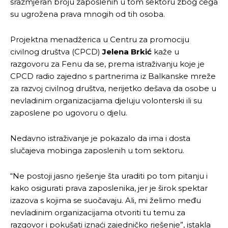
srazmjeran broju zaposlenih u tom sektoru zbog čega
su ugrožena prava mnogih od tih osoba.
Projektna menadžerica u Centru za promociju
civilnog društva (CPCD)
Jelena Brkić
kaže u
razgovoru za Fenu da se, prema istraživanju koje je
CPCD radio zajedno s partnerima iz Balkanske mreže
za razvoj civilnog društva, nerijetko dešava da osobe u
nevladinim organizacijama djeluju volonterski ili su
zaposlene po ugovoru o djelu.
Nedavno istraživanje je pokazalo da ima i dosta
slučajeva mobinga zaposlenih u tom sektoru.
“Ne postoji jasno rješenje šta uraditi po tom pitanju i
kako osigurati prava zaposlenika, jer je širok spektar
izazova s kojima se suočavaju. Ali, mi želimo među
nevladinim organizacijama otvoriti tu temu za
razgovor i pokušati iznaći zajedničko rješenje”, istakla