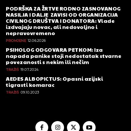
PODRŠKA ZA ŽRTVE RODNO ZASNOVANOG
NASILJA I DALJE ZAVISI OD ORGANIZACIJA
CIVILNOG DRUŠTVA I DONATORA: Vlade
izdvajaju novac, ali nedovoljno i
nepravovremeno
PROMJENE
12.06.2026
PSIHOLOG ODGOVARA PETKOM: Iza
napada panike stoji nedostatak stvarne
povezanosti s nekim ili nečim
TRAŽIŠ
19.07.2024
AEDES ALBOPICTUS: Opasni azijski
tigrasti komarac
TRAŽIŠ
09.10.2023