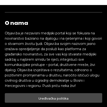
O nama
Objavi.ba je nezavisni medijski portal koji se fokusira na
novinarstvo bazirano na dijalogu i na rješenjima i koji govori
o stvarnom životu ljudi. Objavi.ba svojim nazivom jasno
izražava opredjeljenje da posluži kao platforma za
građansko novinarstvo, za sve vas koji stvarate medijski
sadržaj u najširem smislu te riječi, integrišući sve
komunikacijske pristupe – portal, društvene mreže, živi
dijalog. Objavi.ba izvještava o rezultatima, odnosno o
pozitivnim promjenama u društvu, naročito ističući ulogu
civilnog društva u izgradnji demokratije u Bosni i
Hercegovini i regionu. Pusti priču neka živi!
Uređivačka politika