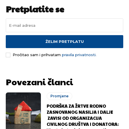
Pretplatite se
Pusti priču da živi!
Pusti priču da živi!
ŽELIM PRETPLATU
Pročitao sam i prihvatam
pravila privatnosti.
Ovim putem želimo da vam se zahvalimo što ste
Ovim putem želimo da vam se zahvalimo što ste
odlučili da pustite Vašu priču da živi, Redakcija
odlučili da pustite Vašu priču da živi, Redakcija
Objavi.ba
Objavi.ba
Povezani članci
Promjene
[wpuf_form id=”7463”]
[wpuf_form id=”7463”]
PODRŠKA ZA ŽRTVE RODNO
ZASNOVANOG NASILJA I DALJE
ZAVISI OD ORGANIZACIJA
CIVILNOG DRUŠTVA I DONATORA: