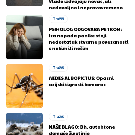
Vlade izdvajaju novac, ali
nedovoljno i nepravovremeno
Tražiš
PSIHOLOG ODGOVARA PETKOM:
Iza napada panike stoji
nedostatak stvarne povezanosti
s nekim ili nečim
Tražiš
AEDES ALBOPICTUS: Opasni
azijski tigrasti komarac
Tražiš
NAŠE BLAGO: Bh. autohtone
domaće životinje