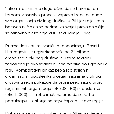
“Iako mi planiramo dugoročno da se bavimo tom
temom, vlasništvo procesa zapravo treba da bude
svih organizacija civilnog društva u BiH jer to je jedini
ispravan način da se borimo za svoja i prava onih čije
se osnovno djelovanje krši”, zaključila je Brkić.
Prema dostupnim zvaničnim podacima, u Bosni i
Hercegovini je registrirano više od 24 hiljade
organizacija civilnog društva, a u tom sektoru
zaposleno je oko sedam hiljada radnika po ugovoru o
radu. Komparativni prikaz broja registriranih
organizacija i uposlenika u organizacijama civilnog
društva u regiji pokazuje da Srbija prednjači u broju
registriranih organizacija (oko 38.480) i uposlenika
(oko 11.000), ali treba imati na umu da se radi o
populacijski i teritorijalno najvećoj zemlje ove regije.
Dobro stanje, po tom pitanju, je i u Albaniji gdje je u