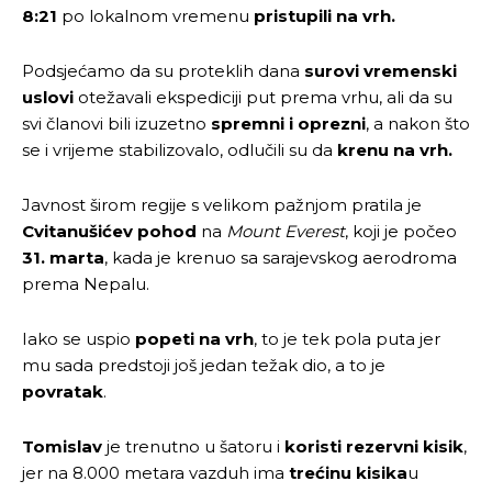
8:21
po lokalnom vremenu
pristupili na vrh.
Podsjećamo da su proteklih dana
surovi vremenski
uslovi
otežavali ekspediciji put prema vrhu, ali da su
svi članovi bili izuzetno
spremni i oprezni
, a nakon što
se i vrijeme stabilizovalo, odlučili su da
krenu na vrh.
Javnost širom regije s velikom pažnjom pratila je
Cvitanušićev pohod
na
Mount Everest
, koji je počeo
31. marta
, kada je krenuo sa sarajevskog aerodroma
prema Nepalu.
Iako se uspio
popeti na vrh
, to je tek pola puta jer
mu sada predstoji još jedan težak dio, a to je
povratak
.
Tomislav
je trenutno u šatoru i
koristi rezervni kisik
,
jer na 8.000 metara vazduh ima
trećinu kisika
u