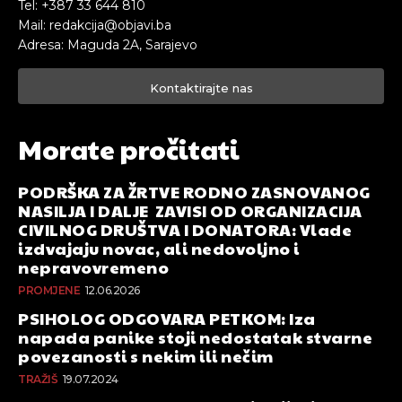
Tel: +387 33 644 810
Mail: redakcija@objavi.ba
Adresa: Maguda 2A, Sarajevo
Kontaktirajte nas
Morate pročitati
PODRŠKA ZA ŽRTVE RODNO ZASNOVANOG
NASILJA I DALJE ZAVISI OD ORGANIZACIJA
CIVILNOG DRUŠTVA I DONATORA: Vlade
izdvajaju novac, ali nedovoljno i
nepravovremeno
PROMJENE
12.06.2026
PSIHOLOG ODGOVARA PETKOM: Iza
napada panike stoji nedostatak stvarne
povezanosti s nekim ili nečim
TRAŽIŠ
19.07.2024