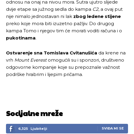
odnosu na onaj na nivou mora. Sutra ujutro slijede
dvije etape sa južnog sedla do kampa
C2
, a ovaj put
nije nimalo jednostavan ni lak
zbog ledene stijene
preko koje mora biti izuzetno pažljiv. Do drugog
kampa Tomo i njegov tim će morati voditi računa i o
pukotinama
.
Ostvarenje sna Tomislava Cvitanušića
da krene na
vrh
Mount Everest
omogućili su i sponzori, društveno
odgovorne kompanije koje su prepoznale važnost
podrške hrabrim i lijepim pričama.
Socijalne mreže
SVIĐA MI SE
6,325
Ljubitelji