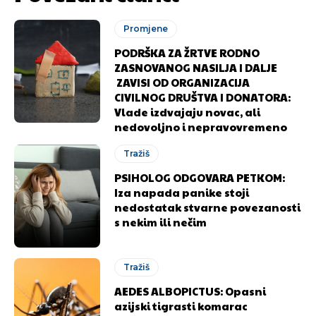
Promjene
PODRŠKA ZA ŽRTVE RODNO
ZASNOVANOG NASILJA I DALJE
ZAVISI OD ORGANIZACIJA
CIVILNOG DRUŠTVA I DONATORA:
Vlade izdvajaju novac, ali
nedovoljno i nepravovremeno
Tražiš
Pusti priču da živi!
Pusti priču da živi!
PSIHOLOG ODGOVARA PETKOM:
Iza napada panike stoji
nedostatak stvarne povezanosti
Ovim putem želimo da vam se zahvalimo što ste
Ovim putem želimo da vam se zahvalimo što ste
s nekim ili nečim
odlučili da pustite Vašu priču da živi, Redakcija
odlučili da pustite Vašu priču da živi, Redakcija
Objavi.ba
Objavi.ba
Tražiš
AEDES ALBOPICTUS: Opasni
azijski tigrasti komarac
[wpuf_form id=”7463”]
[wpuf_form id=”7463”]