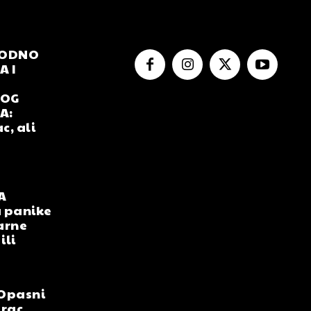
RODNO
 I
NOG
A:
c, ali
A
 panike
arne
ili
Opasni
arac