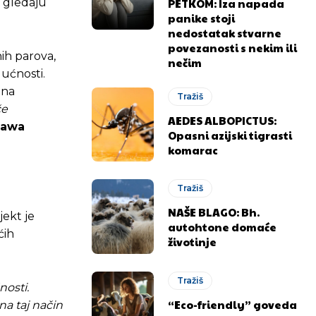
PETKOM: Iza napada
t gledaju
panike stoji
nedostatak stvarne
povezanosti s nekim ili
ih parova,
nečim
dućnosti.
ona
Tražiš
če
AEDES ALBOPICTUS:
sawa
Opasni azijski tigrasti
komarac
Tražiš
NAŠE BLAGO: Bh.
jekt je
autohtone domaće
ćih
životinje
Tražiš
nosti.
“Eco-friendly” goveda
na taj način