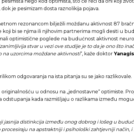
pesimista nego kod optimista, što će reći da oni koji živo
, dok je pesimizam dosta raznolikija pojava.
netnom rezonancom bilježili moždanu aktivnost 87 bračn
 koji bi se njima ili njihovim partnerima mogli desiti u bu
 imali optimistične poglede na budućnost aktivnost neur
zanimljivija stvar u vezi ove studije je to da je ono što ina
ivo na uzorcima moždane aktivnosti
“, kaže doktor
Yanagi
likom odgovaranja na ista pitanja su se jako razlikovale.
om originalnošću u odnosu na „jednostavne“ optimiste. Pro
a odstupanja kada razmišljaju o razlikama između mogu
Pusti priču da živi!
Pusti priču da živi!
ji jasnija distinkcija između onog dobrog i lošeg u buduć
ocesiraju na apstraktniji i psihološki zahtjevniji način, i 