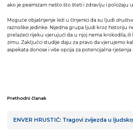
ako je pesimizam nešto što šteti i zdravlju i položaju
Moguće objašnjenje leži u činjenici da su ljudi
društve
raznolike jedinke. Nijedna grupa ljudi kroz historiju ne 
prelazeći rijeku vjerujući da u njoj nema krokodila, il
zimu. Zaključci studije daju za pravo da vjerujemo ka
aspekata donose i više opcija za potencijalna rješenj
Prethodni članak
ENVER HRUSTIĆ: Tragovi zvijezda u ljudskoj