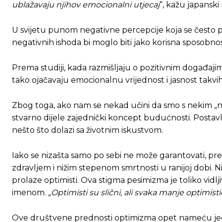
ublažavaju njihov emocionalni utjecaj
“, kažu japanski
Ovim putem želimo da vam se zahvalimo što 
Ovim putem želimo da vam se zahvalimo što 
U svijetu punom negativne percepcije koja se često p
negativnih ishoda bi moglo biti jako korisna sposobnost 
Prema studiji, kada razmišljaju o pozitivnim događajima,
[wpuf_form id=”7463”]
[wpuf_form id=”7463”]
tako ojačavaju emocionalnu vrijednost i jasnost takvih
Zbog toga, ako nam se nekad učini da smo s nekim „na 
stvarno dijele zajednički koncept budućnosti. Postavlja 
nešto što dolazi sa životnim iskustvom.
Iako se nizašta samo po sebi ne može garantovati, p
zdravljem i nižim stepenom smrtnosti u ranijoj dobi. 
prolaze optimisti. Ova stigma pesimizma je toliko vidlj
imenom. „
Optimisti su slični, ali svaka manje optimis
Ove društvene prednosti optimizma opet nameću jedn