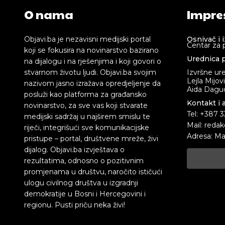
O nama
Impre
Objavi.ba je nezavisni medijski portal
Osnivač i 
Centar za 
koji se fokusira na novinarstvo bazirano
Urednica p
na dijalogu i na rješenjima i koji govori o
stvarnom životu ljudi. Objavi.ba svojim
Izvršne ur
Lejla Mijov
nazivom jasno izražava opredjeljenje da
Aida Dagud
posluži kao platforma za građansko
Kontakt i 
novinarstvo, za sve vas koji stvarate
Tel: +387 
medijski sadržaj u najširem smislu te
Mail: redak
riječi, integrišući sve komunikacijske
Adresa: Ma
pristupe – portal, društvene mreže, živi
dijalog. Objavi.ba izvještava o
rezultatima, odnosno o pozitivnim
promjenama u društvu, naročito ističući
ulogu civilnog društva u izgradnji
demokratije u Bosni i Hercegovini i
regionu. Pusti priču neka živi!