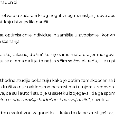
 naučnici.
ste odlučili da pustite Vašu priču da živi, Redakcija Objavi
ste odlučili da pustite Vašu priču da živi, Redakcija Objavi
retvara u začarani krug negativnog razmišljanja, ovo aps
koju bi vrijedilo naučiti.
 optimističnije individue ih zamišljaju živopisnije i konkre
 scenarija.
istoj talasnoj dužini“, to nije samo metafora jer mozgovi
se dilema da li je to nešto s čim se čovjek rađa, ili je u p
rethodne studije pokazuju kako je optimizam skopčan sa 
Ni društvo nije naklonjeno pesimistima i u njemu redovno
iva, da su i autori studije u sažetku izbjegavali da ga sp
tična osoba zamišlja budućnost na svoj način
“, naveli su.
u evolutivnu zagonetku – kako to da pesimisti još uvij