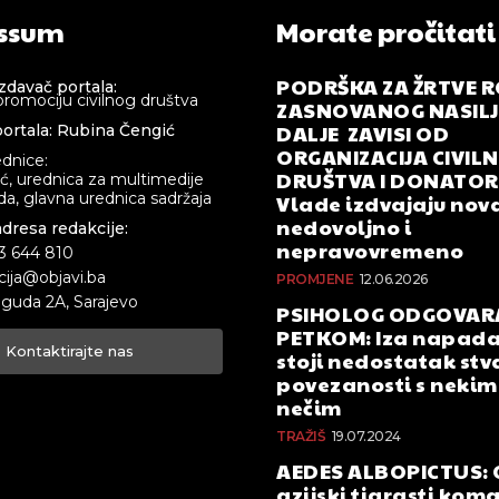
ssum
Morate pročitati
PODRŠKA ZA ŽRTVE 
izdavač portala:
promociju civilnog društva
ZASNOVANOG NASILJA
DALJE ZAVISI OD
ortala: Rubina Čengić
ORGANIZACIJA CIVIL
ednice:
DRUŠTVA I DONATOR
ić, urednica za multimedije
a, glavna urednica sadržaja
Vlade izdvajaju nova
nedovoljno i
adresa redakcije:
nepravovremeno
33 644 810
cija@objavi.ba
PROMJENE
12.06.2026
guda 2A, Sarajevo
PSIHOLOG ODGOVAR
PETKOM: Iza napada
Kontaktirajte nas
stoji nedostatak stv
povezanosti s nekim 
nečim
TRAŽIŠ
19.07.2024
AEDES ALBOPICTUS: 
azijski tigrasti kom