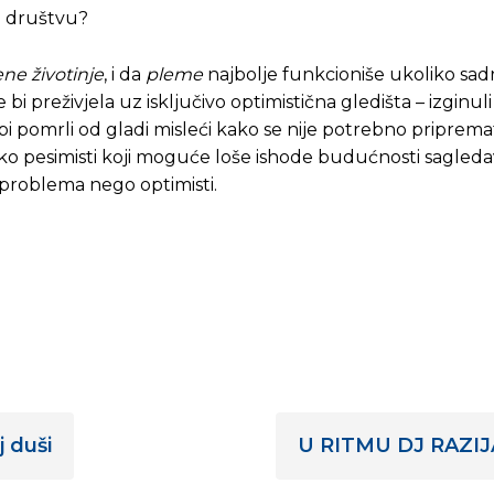
 u društvu?
ne životinje
, i da
pleme
najbolje funkcioniše ukoliko sadr
bi preživjela uz isključivo optimistična gledišta – izginuli
i bi pomrli od gladi misleći kako se nije potrebno priprema
ko pesimisti koji moguće loše ishode budućnosti sagledav
a problema nego optimisti.
 duši
U RITMU DJ RAZIJA