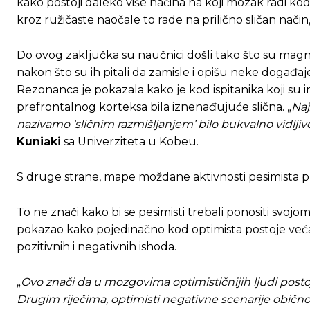
kako postoji daleko više načina na koji mozak radi kod 
kroz ružičaste naočale to rade na prilično sličan način
Do ovog zaključka su naučnici došli tako što su mag
nakon što su ih pitali da zamisle i opišu neke događaje
Rezonanca je pokazala kako je kod ispitanika koji su
prefrontalnog korteksa bila iznenađujuće slična. „
Naj
nazivamo ‘sličnim razmišljanjem’ bilo bukvalno vidlj
Kuniaki
sa Univerziteta u Kobeu.
S druge strane, mape moždane aktivnosti pesimista pri
To ne znači kako bi se pesimisti trebali ponositi svoj
pokazao kako pojedinačno kod optimista postoje već
pozitivnih i negativnih ishoda.
„
Ovo znači da u mozgovima optimističnijih ljudi posto
Drugim riječima, optimisti negativne scenarije obično pr