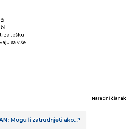
ži
 bi
ti za tešku
aju sa više
Naredni članak
N: Mogu li zatrudnjeti ako…?