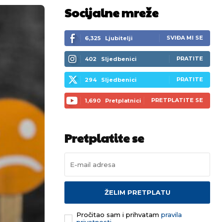
Socijalne mreže
SVIĐA MI SE
6,325
Ljubitelji
PRATITE
402
Sljedbenici
PRATITE
294
Sljedbenici
PRETPLATITE SE
1,690
Pretplatnici
Pretplatite se
ŽELIM PRETPLATU
Pročitao sam i prihvatam
pravila
privatnosti.