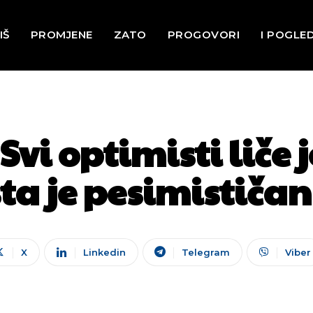
IŠ
PROMJENE
ZATO
PROGOVORI
I POGLE
vi optimisti liče 
ta je pesimističan
X
Linkedin
Telegram
Viber