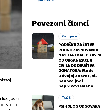
Povezani članci
Promjene
PODRŠKA ZA ŽRTVE
RODNO ZASNOVANOG
NASILJA I DALJE ZAVISI
OD ORGANIZACIJA
CIVILNOG DRUŠTVA I
DONATORA: Vlade
izdvajaju novac, ali
olstoj
.
nedovoljno i
nepravovremeno
Tražiš
i liče jedni
 potvrdilo
PSIHOLOG ODGOVARA