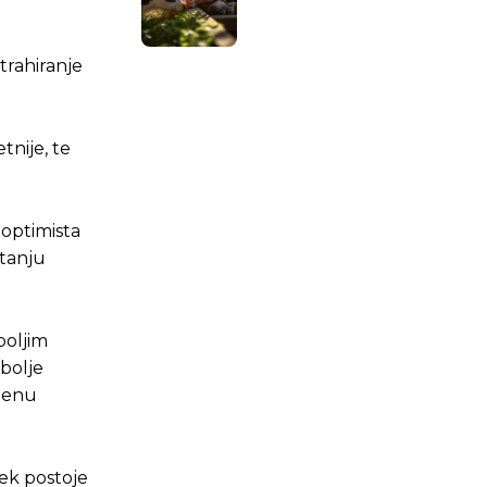
.ba
.ba
trahiranje
tnije, te
 optimista
itanju
boljim
 bolje
omenu
ek postoje