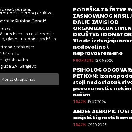
PODRŠKA ZA ŽRTVE 
izdavač portala:
promociju civilnog društva
ZASNOVANOG NASILJA
DALJE ZAVISI OD
ortala: Rubina Čengić
ORGANIZACIJA CIVIL
ednice:
DRUŠTVA I DONATOR
ić, urednica za multimedije
a, glavna urednica sadržaja
Vlade izdvajaju nova
nedovoljno i
adresa redakcije:
nepravovremeno
33 644 810
cija@objavi.ba
PROMJENE
12.06.2026
guda 2A, Sarajevo
PSIHOLOG ODGOVAR
PETKOM: Iza napada
Kontaktirajte nas
stoji nedostatak stv
povezanosti s nekim 
nečim
TRAŽIŠ
19.07.2024
AEDES ALBOPICTUS: 
azijski tigrasti kom
TRAŽIŠ
09.10.2023