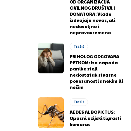
OD ORGANIZACIJA
CIVILNOG DRUŠTVA I
DONATORA: Vlade
izdvajaju novac, ali
nedovoljno i
nepravovremeno
Tražiš
PSIHOLOG ODGOVARA
PETKOM: Iza napada
panike stoji
nedostatak stvarne
.ba
.ba
povezanosti s nekim ili
nečim
Tražiš
AEDES ALBOPICTUS:
Opasni azijski tigrasti
komarac