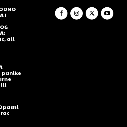
RODNO
 I
NOG
A:
c, ali
A
 panike
arne
ili
Opasni
arac