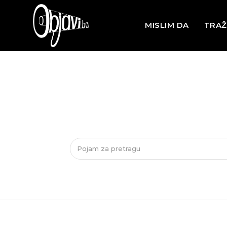
MISLIM DA
TRAŽ
Pojam za pretragu