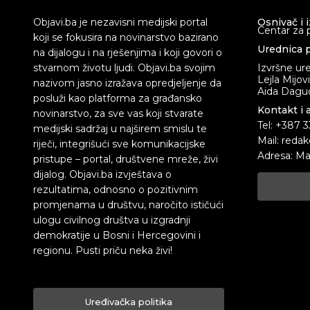
Objavi.ba je nezavisni medijski portal
Osnivač i 
Centar za 
koji se fokusira na novinarstvo bazirano
Urednica p
na dijalogu i na rješenjima i koji govori o
stvarnom životu ljudi. Objavi.ba svojim
Izvršne ur
Lejla Mijov
nazivom jasno izražava opredjeljenje da
Aida Dagud
posluži kao platforma za građansko
Kontakt i 
novinarstvo, za sve vas koji stvarate
Tel: +387 
medijski sadržaj u najširem smislu te
Mail: redak
riječi, integrišući sve komunikacijske
Adresa: Ma
pristupe – portal, društvene mreže, živi
dijalog. Objavi.ba izvještava o
rezultatima, odnosno o pozitivnim
promjenama u društvu, naročito ističući
ulogu civilnog društva u izgradnji
demokratije u Bosni i Hercegovini i
regionu. Pusti priču neka živi!
Uređivačka politika