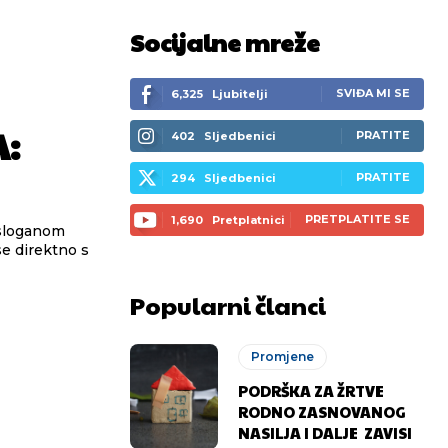
Socijalne mreže
SVIĐA MI SE
6,325
Ljubitelji
A:
PRATITE
402
Sljedbenici
PRATITE
294
Sljedbenici
PRETPLATITE SE
1,690
Pretplatnici
 sloganom
Popularni članci
Promjene
PODRŠKA ZA ŽRTVE
RODNO ZASNOVANOG
NASILJA I DALJE ZAVISI