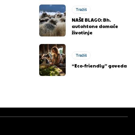
Tražiš
NAŠE BLAGO: Bh.
autohtone domaće
životinje
Tražiš
“Eco-friendly” goveda