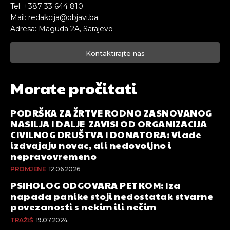
Tel: +387 33 644 810
Mail: redakcija@objavi.ba
Adresa: Maguda 2A, Sarajevo
Kontaktirajte nas
Morate pročitati
PODRŠKA ZA ŽRTVE RODNO ZASNOVANOG
NASILJA I DALJE ZAVISI OD ORGANIZACIJA
CIVILNOG DRUŠTVA I DONATORA: Vlade
izdvajaju novac, ali nedovoljno i
nepravovremeno
PROMJENE
12.06.2026
PSIHOLOG ODGOVARA PETKOM: Iza
napada panike stoji nedostatak stvarne
povezanosti s nekim ili nečim
TRAŽIŠ
19.07.2024