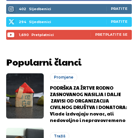
PRATITE
402
Sljedbenici
PRATITE
294
Sljedbenici
PRETPLATITE SE
1,690
Pretplatnici
Popularni članci
Pusti priču da živi!
Pusti priču da živi!
Promjene
PODRŠKA ZA ŽRTVE RODNO
ZASNOVANOG NASILJA I DALJE
Ovim putem želimo da vam se zahvalimo što ste
Ovim putem želimo da vam se zahvalimo što ste
ZAVISI OD ORGANIZACIJA
odlučili da pustite Vašu priču da živi, Redakcija
odlučili da pustite Vašu priču da živi, Redakcija
CIVILNOG DRUŠTVA I DONATORA:
Objavi.ba
Objavi.ba
Vlade izdvajaju novac, ali
nedovoljno i nepravovremeno
Tražiš