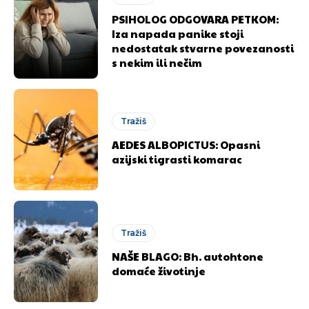
[wpuf_form id=”7463”]
[wpuf_form id=”7463”]
PSIHOLOG ODGOVARA PETKOM:
Iza napada panike stoji
nedostatak stvarne povezanosti
s nekim ili nečim
Tražiš
AEDES ALBOPICTUS: Opasni
azijski tigrasti komarac
Tražiš
NAŠE BLAGO: Bh. autohtone
domaće životinje