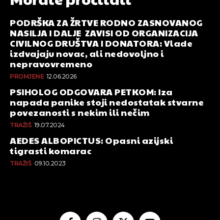
PODRŠKA ZA ŽRTVE RODNO ZASNOVANOG
NASILJA I DALJE ZAVISI OD ORGANIZACIJA
CIVILNOG DRUŠTVA I DONATORA: Vlade
izdvajaju novac, ali nedovoljno i
nepravovremeno
PROMJENE
12.06.2026
PSIHOLOG ODGOVARA PETKOM: Iza
napada panike stoji nedostatak stvarne
povezanosti s nekim ili nečim
TRAŽIŠ
19.07.2024
AEDES ALBOPICTUS: Opasni azijski
tigrasti komarac
TRAŽIŠ
09.10.2023