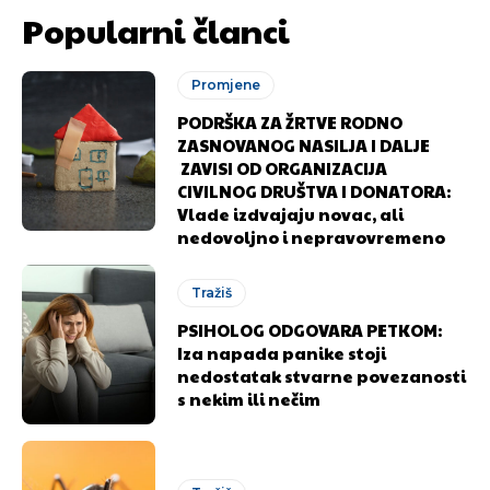
Popularni članci
Promjene
PODRŠKA ZA ŽRTVE RODNO
ZASNOVANOG NASILJA I DALJE
ZAVISI OD ORGANIZACIJA
CIVILNOG DRUŠTVA I DONATORA:
Vlade izdvajaju novac, ali
nedovoljno i nepravovremeno
Tražiš
PSIHOLOG ODGOVARA PETKOM:
Iza napada panike stoji
nedostatak stvarne povezanosti
s nekim ili nečim
Pusti priču da živi!
Pusti priču da živi!