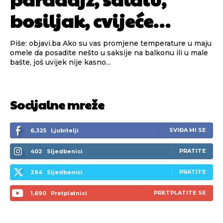
bosiljak, cvijeće…
Piše: objavi.ba Ako su vas promjene temperature u maju
omele da posadite nešto u saksije na balkonu ili u male
bašte, još uvijek nije kasno...
Socijalne mreže
SVIĐA MI SE
6,325
Ljubitelji
PRATITE
402
Sljedbenici
PRATITE
294
Sljedbenici
PRETPLATITE SE
1,690
Pretplatnici