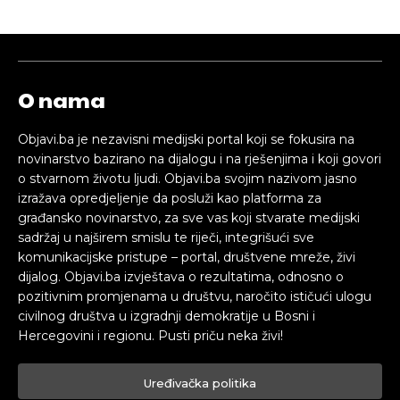
O nama
Objavi.ba je nezavisni medijski portal koji se fokusira na
novinarstvo bazirano na dijalogu i na rješenjima i koji govori
o stvarnom životu ljudi. Objavi.ba svojim nazivom jasno
izražava opredjeljenje da posluži kao platforma za
građansko novinarstvo, za sve vas koji stvarate medijski
sadržaj u najširem smislu te riječi, integrišući sve
komunikacijske pristupe – portal, društvene mreže, živi
dijalog. Objavi.ba izvještava o rezultatima, odnosno o
pozitivnim promjenama u društvu, naročito ističući ulogu
civilnog društva u izgradnji demokratije u Bosni i
Hercegovini i regionu. Pusti priču neka živi!
Uređivačka politika