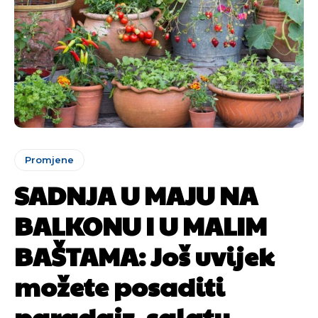
Promjene
SADNJA U MAJU NA
BALKONU I U MALIM
BAŠTAMA: Još uvijek
možete posaditi
paradajz, salatu,