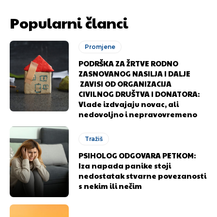
Popularni članci
Promjene
PODRŠKA ZA ŽRTVE RODNO
ZASNOVANOG NASILJA I DALJE
ZAVISI OD ORGANIZACIJA
CIVILNOG DRUŠTVA I DONATORA:
Vlade izdvajaju novac, ali
nedovoljno i nepravovremeno
Tražiš
PSIHOLOG ODGOVARA PETKOM:
Iza napada panike stoji
nedostatak stvarne povezanosti
Pusti priču da živi!
Pusti priču da živi!
s nekim ili nečim