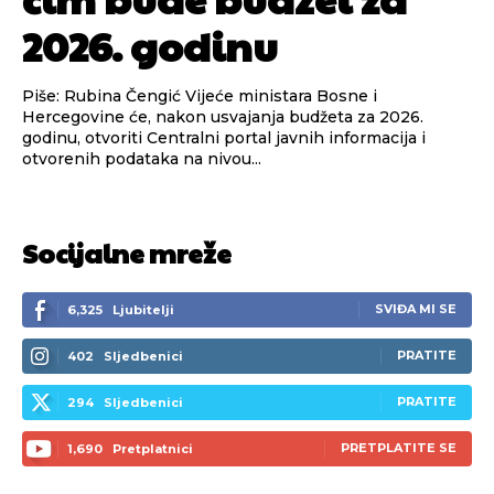
2026. godinu
Piše: Rubina Čengić Vijeće ministara Bosne i
Hercegovine će, nakon usvajanja budžeta za 2026.
godinu, otvoriti Centralni portal javnih informacija i
otvorenih podataka na nivou...
Socijalne mreže
SVIĐA MI SE
6,325
Ljubitelji
PRATITE
402
Sljedbenici
PRATITE
294
Sljedbenici
PRETPLATITE SE
1,690
Pretplatnici