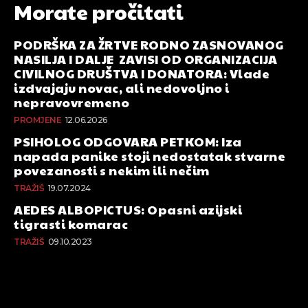
Morate pročitati
PODRŠKA ZA ŽRTVE RODNO ZASNOVANOG
NASILJA I DALJE ZAVISI OD ORGANIZACIJA
CIVILNOG DRUŠTVA I DONATORA: Vlade
izdvajaju novac, ali nedovoljno i
nepravovremeno
PROMJENE
12.06.2026
PSIHOLOG ODGOVARA PETKOM: Iza
napada panike stoji nedostatak stvarne
povezanosti s nekim ili nečim
TRAŽIŠ
19.07.2024
AEDES ALBOPICTUS: Opasni azijski
tigrasti komarac
TRAŽIŠ
09.10.2023