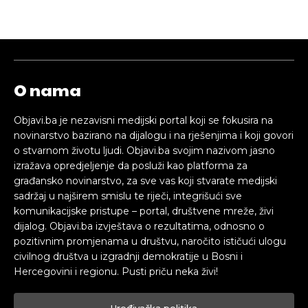
O nama
Objavi.ba je nezavisni medijski portal koji se fokusira na
novinarstvo bazirano na dijalogu i na rješenjima i koji govori
o stvarnom životu ljudi. Objavi.ba svojim nazivom jasno
izražava opredjeljenje da posluži kao platforma za
građansko novinarstvo, za sve vas koji stvarate medijski
sadržaj u najširem smislu te riječi, integrišući sve
komunikacijske pristupe – portal, društvene mreže, živi
dijalog. Objavi.ba izvještava o rezultatima, odnosno o
pozitivnim promjenama u društvu, naročito ističući ulogu
civilnog društva u izgradnji demokratije u Bosni i
Hercegovini i regionu. Pusti priču neka živi!
Uređivačka politika