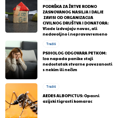
PODRŠKA ZA ŽRTVE RODNO
ZASNOVANOG NASILJA I DALJE
ZAVISI OD ORGANIZACIJA
CIVILNOG DRUŠTVA I DONATORA:
Vlade izdvajaju novac, ali
nedovoljno i nepravovremeno
Tražiš
PSIHOLOG ODGOVARA PETKOM:
Iza napada panike stoji
nedostatak stvarne povezanosti
s nekim ili nečim
Tražiš
AEDES ALBOPICTUS: Opasni
azijski tigrasti komarac