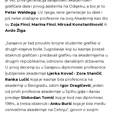
je već prva generacija sarajevskih akademskih
grafičara dala i prvog asistenta na Odsjeku, a bio je to
Petar Waldegg
. Uz njega, rane generacije su dale i
još neke značajne profesore na ovoj Akademiji kao što
su
Zoja Finci
,
Marina Finci
,
Mirsad Konstantinović
ili
Avdo Žiga
.
„Sarajevo je tad privuklo brojne studente grafike iz
drugih krajeva bivše Jugoslavije koji su kasnije postali
istaknuti grafičari i predavali grafiku na akademijama u
drugim republikama, odnosno današnjim državama.
U prvoj deceniji su u Sarajevu diplomirale profesorice
ljubljanske akademije
Ljerka Kovač
i
Zora Stančič
,
Ranka Lučić
koja je kasnije bila profesorica na
akademiji u Beogradu, zatim
Igor Dragičević
, jedan
od prvih profesora akademije u Splitu gdje i danas
predaje
Slobodan Tomić
koji je kod nas diplomirao
1984., a treba istaknuti i
Anku Burić
koja je bila među
osnivačima akademije na Cetinju“, govori o svojim