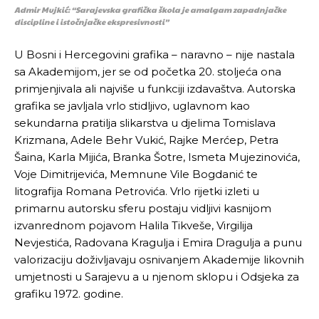
Admir Mujkić: “Sarajevska grafička škola je amalgam zapadnjačke
discipline i istočnjačke ekspresivnosti”
U Bosni i Hercegovini grafika – naravno – nije nastala
sa Akademijom, jer se od početka 20. stoljeća ona
primjenjivala ali najviše u funkciji izdavaštva. Autorska
grafika se javljala vrlo stidljivo, uglavnom kao
sekundarna pratilja slikarstva u djelima Tomislava
Krizmana, Adele Behr Vukić, Rajke Merćep, Petra
Šaina, Karla Mijića, Branka Šotre, Ismeta Mujezinovića,
Voje Dimitrijevića, Memnune Vile Bogdanić te
litografija Romana Petrovića. Vrlo rijetki izleti u
primarnu autorsku sferu postaju vidljivi kasnijom
izvanrednom pojavom Halila Tikveše, Virgilija
Nevjestića, Radovana Kragulja i Emira Dragulja a punu
valorizaciju doživljavaju osnivanjem Akademije likovnih
umjetnosti u Sarajevu a u njenom sklopu i Odsjeka za
grafiku 1972. godine.