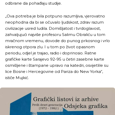
odbrane da pohađaju studije.
Ovim putem želimo da vam se zahvalimo što ste
Ovim putem želimo da vam se zahvalimo što ste
„Ova potreba je bila potpuno razumljiva, vjerovatno
odlučili da pustite Vašu priču da živi, Redakcija
odlučili da pustite Vašu priču da živi, Redakcija
neophodna da bi se očuvalo ljudskost, zdrav razum
Objavi.ba
Objavi.ba
civilizacije usred ludila. Domišljatost i tvrdoglavost,
zahvaljujući najviše profesoru Salimu Obraliću u tom
mračnom vremenu, dovode do punog prkosnog i vrlo
[wpuf_form id=”7463”]
[wpuf_form id=”7463”]
iskrenog otpora zlu. I u tom po život opasnom
periodu, odjel je trajao, radio i doprinosio. Ratne
grafičke karte Sarajevo 92-95 u četiri zasebne karte
osmišljene i štampane upravo na katedri, osvijetlile su
lice Bosne i Hercegovine od Pariza do New Yorka“,
ističe Mujkić.