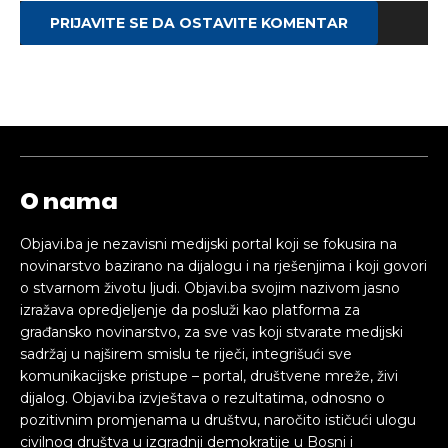
PRIJAVITE SE DA OSTAVITE KOMENTAR
O nama
Objavi.ba je nezavisni medijski portal koji se fokusira na
novinarstvo bazirano na dijalogu i na rješenjima i koji govori
o stvarnom životu ljudi. Objavi.ba svojim nazivom jasno
izražava opredjeljenje da posluži kao platforma za
građansko novinarstvo, za sve vas koji stvarate medijski
sadržaj u najširem smislu te riječi, integrišući sve
komunikacijske pristupe – portal, društvene mreže, živi
dijalog. Objavi.ba izvještava o rezultatima, odnosno o
pozitivnim promjenama u društvu, naročito ističući ulogu
civilnog društva u izgradnji demokratije u Bosni i