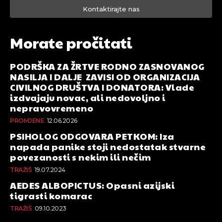
Kontaktirajte nas
Morate pročitati
PODRŠKA ZA ŽRTVE RODNO ZASNOVANOG
NASILJA I DALJE ZAVISI OD ORGANIZACIJA
CIVILNOG DRUŠTVA I DONATORA: Vlade
izdvajaju novac, ali nedovoljno i
nepravovremeno
PROMJENE
12.06.2026
PSIHOLOG ODGOVARA PETKOM: Iza
napada panike stoji nedostatak stvarne
povezanosti s nekim ili nečim
TRAŽIŠ
19.07.2024
AEDES ALBOPICTUS: Opasni azijski
tigrasti komarac
TRAŽIŠ
09.10.2023