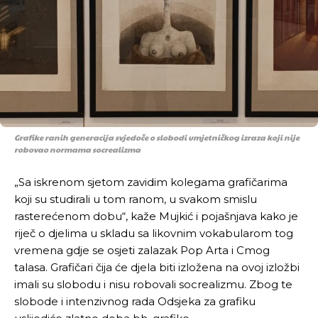
Grafike ranih generacija svjedoče o slobodi umjetničkog izraza koji nije
robovao normama socrealizma
„Sa iskrenom sjetom zavidim kolegama grafičarima
koji su studirali u tom ranom, u svakom smislu
rasterećenom dobu“, kaže Mujkić i pojašnjava kako je
riječ o djelima u skladu sa likovnim vokabularom tog
vremena gdje se osjeti zalazak Pop Arta i Cmog
talasa. Grafičari čija će djela biti izložena na ovoj izložbi
imali su slobodu i nisu robovali socrealizmu. Zbog te
slobode i intenzivnog rada Odsjeka za grafiku