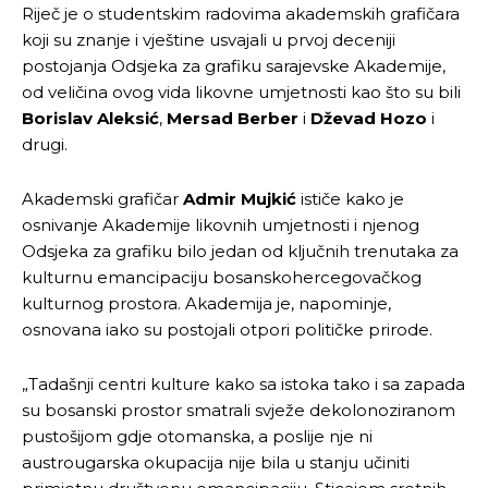
Riječ je o studentskim radovima akademskih grafičara
koji su znanje i vještine usvajali u prvoj deceniji
postojanja Odsjeka za grafiku sarajevske Akademije,
od veličina ovog vida likovne umjetnosti kao što su bili
Borislav Aleksić
,
Mersad Berber
i
Dževad Hozo
i
drugi.
Akademski grafičar
Admir Mujkić
ističe kako je
osnivanje Akademije likovnih umjetnosti i njenog
Odsjeka za grafiku bilo jedan od ključnih trenutaka za
kulturnu emancipaciju bosanskohercegovačkog
kulturnog prostora. Akademija je, napominje,
osnovana iako su postojali otpori političke prirode.
„Tadašnji centri kulture kako sa istoka tako i sa zapada
su bosanski prostor smatrali svježe dekolonoziranom
pustošijom gdje otomanska, a poslije nje ni
austrougarska okupacija nije bila u stanju učiniti