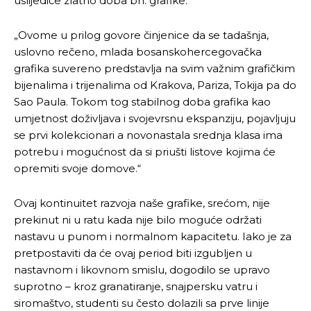
uslijediće zlatno doba bh. grafike.
„Ovome u prilog govore činjenice da se tadašnja,
uslovno rečeno, mlada bosanskohercegovačka
grafika suvereno predstavlja na svim važnim grafičkim
bijenalima i trijenalima od Krakova, Pariza, Tokija pa do
Sao Paula. Tokom tog stabilnog doba grafika kao
umjetnost doživljava i svojevrsnu ekspanziju, pojavljuju
se prvi kolekcionari a novonastala srednja klasa ima
potrebu i mogućnost da si priušti listove kojima će
opremiti svoje domove.“
Ovaj kontinuitet razvoja naše grafike, srećom, nije
prekinut ni u ratu kada nije bilo moguće održati
nastavu u punom i normalnom kapacitetu. Iako je za
pretpostaviti da će ovaj period biti izgubljen u
nastavnom i likovnom smislu, dogodilo se upravo
Pusti priču da živi!
Pusti priču da živi!
suprotno – kroz granatiranje, snajpersku vatru i
siromaštvo, studenti su često dolazili sa prve linije