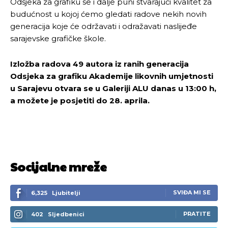
Odsjeka za grafiku se i dalje puni stvarajući kvalitet za
budućnost u kojoj ćemo gledati radove nekih novih
generacija koje će održavati i odražavati naslijeđe
sarajevske grafičke škole.
Izložba radova 49 autora iz ranih generacija
Odsjeka za grafiku Akademije likovnih umjetnosti
u Sarajevu otvara se u Galeriji ALU danas u 13:00 h,
a možete je posjetiti do 28. aprila.
Socijalne mreže
SVIĐA MI SE
6,325
Ljubitelji
PRATITE
402
Sljedbenici