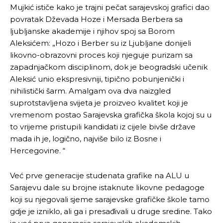
Mujkić ističe kako je trajni pečat sarajevskoj grafici dao
povratak Dževada Hoze i Mersada Berbera sa
ljubljanske akademije i njihov spoj sa Borom
Aleksićem: „Hozo i Berber su iz Ljubljane donijeli
likovno-obrazovni proces koji njeguje purizam sa
zapadnjačkom disciplinom, dok je beogradski učenik
Aleksić unio ekspresivniji, tipično pobunjenički i
nihilistički šarm. Amalgam ova dva naizgled
suprotstavljena svijeta je proizveo kvalitet koji je
vremenom postao Sarajevska grafička škola kojoj su u
to vrijeme pristupili kandidati iz cijele bivše države
mada ih je, logično, najviše bilo iz Bosne i
Hercegovine. “
Već prve generacije studenata grafike na ALU u
Sarajevu dale su brojne istaknute likovne pedagoge
koji su njegovali sjeme sarajevske grafičke škole tamo
gdje je izniklo, ali ga i presađivali u druge sredine. Tako