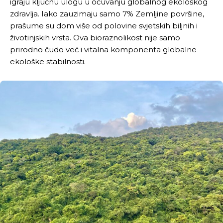
igraju ključnu ulogu u očuvanju globalnog ekološkog
zdravlja. Iako zauzimaju samo 7% Zemljine površine,
[wpuf_form id=”7463”]
[wpuf_form id=”7463”]
prašume su dom više od polovine svjetskih biljnih i
životinjskih vrsta. Ova bioraznolikost nije samo
prirodno čudo već i vitalna komponenta globalne
ekološke stabilnosti.