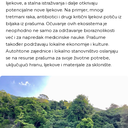
lijekove, a stalna istraživanja i dalje otkrivaju
potencijalne nove lijekove. Na primjer, mnogi
tretmani raka, antibiotici i drugi kritični lijekovi potiču iz
biljaka iz prašuma. Očuvanje ovih ekosistema je
neophodno ne samo za održavanje bioraznolikosti
već i za napredak medicinske nauke. Prašume
također podržavaju lokalne ekonomije i kulture.
Autohtone zajednice i lokalno stanovništvo oslanjaju
se na resurse prašuma za svoje životne potrebe,
uključujući hranu, lijekove i materijale za sklonište.