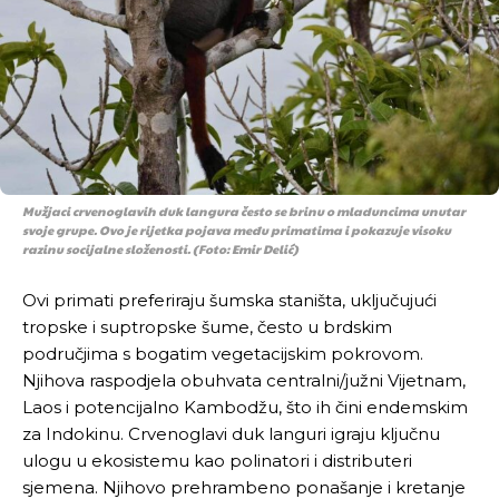
Mužjaci crvenoglavih duk langura često se brinu o mladuncima unutar
svoje grupe. Ovo je rijetka pojava među primatima i pokazuje visoku
razinu socijalne složenosti. (Foto: Emir Delić)
Ovi primati preferiraju šumska staništa, uključujući
tropske i suptropske šume, često u brdskim
područjima s bogatim vegetacijskim pokrovom.
Njihova raspodjela obuhvata centralni/južni Vijetnam,
Laos i potencijalno Kambodžu, što ih čini endemskim
za Indokinu. Crvenoglavi duk languri igraju ključnu
ulogu u ekosistemu kao polinatori i distributeri
sjemena. Njihovo prehrambeno ponašanje i kretanje