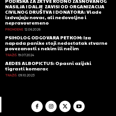
PODRŠKA ZA ŽRTVE RODNO ZASNOVANOG
NASILJA I DALJE ZAVISI OD ORGANIZACIJA
CIVILNOG DRUŠTVA I DONATORA: Vlade
izdvajaju novac, ali nedovoljno i
nepravovremeno
PROMJENE
12.06.2026
PSIHOLOG ODGOVARA PETKOM: Iza
napada panike stoji nedostatak stvarne
povezanosti s nekim ili nečim
TRAŽIŠ
19.07.2024
AEDES ALBOPICTUS: Opasni azijski
tigrasti komarac
TRAŽIŠ
09.10.2023