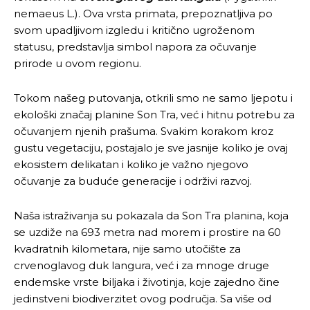
nemaeus L.). Ova vrsta primata, prepoznatljiva po
svom upadljivom izgledu i kritično ugroženom
statusu, predstavlja simbol napora za očuvanje
prirode u ovom regionu.
Tokom našeg putovanja, otkrili smo ne samo ljepotu i
ekološki značaj planine Son Tra, već i hitnu potrebu za
očuvanjem njenih prašuma. Svakim korakom kroz
gustu vegetaciju, postajalo je sve jasnije koliko je ovaj
ekosistem delikatan i koliko je važno njegovo
očuvanje za buduće generacije i održivi razvoj.
Naša istraživanja su pokazala da Son Tra planina, koja
se uzdiže na 693 metra nad morem i prostire na 60
kvadratnih kilometara, nije samo utočište za
crvenoglavog duk langura, već i za mnoge druge
endemske vrste biljaka i životinja, koje zajedno čine
jedinstveni biodiverzitet ovog područja. Sa više od