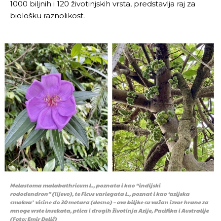
1000 biljnih i 120 životinjskih vrsta, predstavlja raj za
biološku raznolikost.
Melastoma malabathricum L., poznata i kao “indijski
rododendron” (lijevo), te Ficus variegata L., poznat i kao ‘azijska
smokva’ visine do 30 metara (desno) – ove biljke su važan izvor hrane za
mnoge vrste insekata, ptica i drugih životinja Azije, Pacifika i Australije
(Foto: Emir Delić)