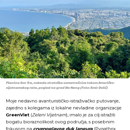
Planina Son Tra, nekada strateška osmatračnica tokom Američko-
vijetnamskog rata, pogled na grad Đa Nang (Foto: Emir Delić)
Moje nedavno avanturističko-istraživačko putovanje,
zajedno s kolegama iz lokalne nevladine organizacije
GreenViet
(
Zeleni Vijetnam
), imalo je za cilj istražiti
bogatu bioraznolikost ovog područja, s posebnim
fokusom na
crvenoglavog
duk langura
(Pygathrix