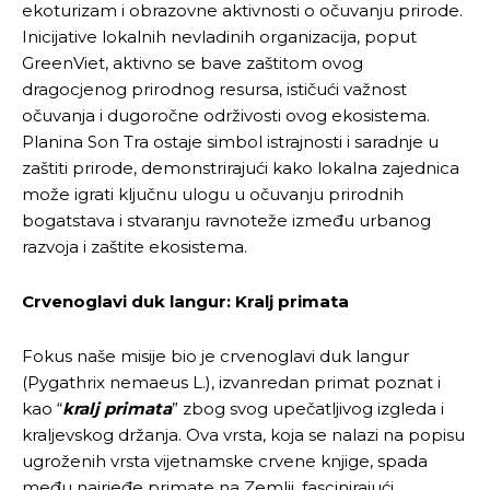
ekoturizam i obrazovne aktivnosti o očuvanju prirode.
Inicijative lokalnih nevladinih organizacija, poput
GreenViet, aktivno se bave zaštitom ovog
dragocjenog prirodnog resursa, ističući važnost
očuvanja i dugoročne održivosti ovog ekosistema.
Planina Son Tra ostaje simbol istrajnosti i saradnje u
zaštiti prirode, demonstrirajući kako lokalna zajednica
može igrati ključnu ulogu u očuvanju prirodnih
bogatstava i stvaranju ravnoteže između urbanog
razvoja i zaštite ekosistema.
Crvenoglavi duk langur: Kralj primata
Fokus naše misije bio je crvenoglavi duk langur
(Pygathrix nemaeus L.), izvanredan primat poznat i
kao “
kralj primata
” zbog svog upečatljivog izgleda i
kraljevskog držanja. Ova vrsta, koja se nalazi na popisu
ugroženih vrsta vijetnamske crvene knjige, spada
među najrjeđe primate na Zemlji, fascinirajući