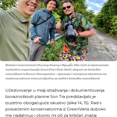
Biolozi i znanstvenici Chuong Hoang i Nguyễn Văn Linh iz vijetnamske
nevladine organizacije GreenViet i Emir Delić, ekspert za biološku
raznolikost iz Bosne i Hercegovine – stjecanje i razmjena iskustava na
međunarodnom nivou je ključna za zaštitu biološke raznolikosti
Učestvovanje u misiji istraživanja i dokumentovanja
bioraznolikosti planine Son Tra predstavljalo je
izuzetno obogaćujuće iskustvo (slika 14, 15). Rad s
posvećenim konzervatorima iz GreenVieta duboko
me nadahnuo i otvorio mi oči za kritičan značaj