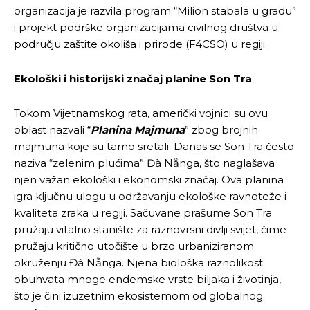
organizacija je razvila program “Milion stabala u gradu”
i projekt podrške organizacijama civilnog društva u
području zaštite okoliša i prirode (F4CSO) u regiji.
Ekološki i historijski značaj planine Son Tra
Tokom Vijetnamskog rata, američki vojnici su ovu
oblast nazvali “
Planina Majmuna
” zbog brojnih
majmuna koje su tamo sretali. Danas se Son Tra često
naziva “zelenim plućima” Đà Nẵnga, što naglašava
njen važan ekološki i ekonomski značaj. Ova planina
igra ključnu ulogu u održavanju ekološke ravnoteže i
kvaliteta zraka u regiji. Sačuvane prašume Son Tra
pružaju vitalno stanište za raznovrsni divlji svijet, čime
pružaju kritično utočište u brzo urbaniziranom
okruženju Đà Nẵnga. Njena biološka raznolikost
obuhvata mnoge endemske vrste biljaka i životinja,
što je čini izuzetnim ekosistemom od globalnog