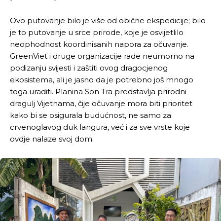
Ovo putovanje bilo je više od obične ekspedicije; bilo
je to putovanje u srce prirode, koje je osvijetlilo
neophodnost koordinisanih napora za očuvanje.
GreenViet i druge organizacije rade neumorno na
podizanju svijesti i zaštiti ovog dragocjenog
ekosistema, ali je jasno da je potrebno još mnogo
toga uraditi. Planina Son Tra predstavlja prirodni
dragulj Vijetnama, čije očuvanje mora biti prioritet
kako bi se osigurala budućnost, ne samo za
crvenoglavog duk langura, već i za sve vrste koje
ovdje nalaze svoj dom.