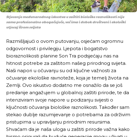
Stjecanje međunarodnog iskustva u zaštiti biološke raznolikosti nije
samo profesionalno obogaćujuće, već ima i dubok društveni i ekološki
utjecaj širom svijeta
Razmišljajući o ovom putovanju, osjećam ogromnu
odgovornost i privilegiju. Ljepota i bogatstvo
bioraznolikosti planine Son Tra podsjećaju nas na
hitnost potrebe za zaštitom našeg prirodnog svijeta.
Naši napori u očuvanju su od ključne važnosti za
očuvanje ekološke ravnoteže, koja je temelj života na
Zemlji. Ovo iskustvo dodatno me osnažilo da se još
predanije angažujem u globalnoj zaštiti prirode, te da
intenziviram svoje napore u podizanju svijesti o
ključnosti očuvanja biološke raznolikosti. Također sam
stekao dublje razumijevanje o potrebama za održivim
pristupima u upravljanju prirodnim resursima.
Shvaćam da je naša uloga u zaštiti prirode važna kako
bismo osigurali da buduće generacije mogu uživati u