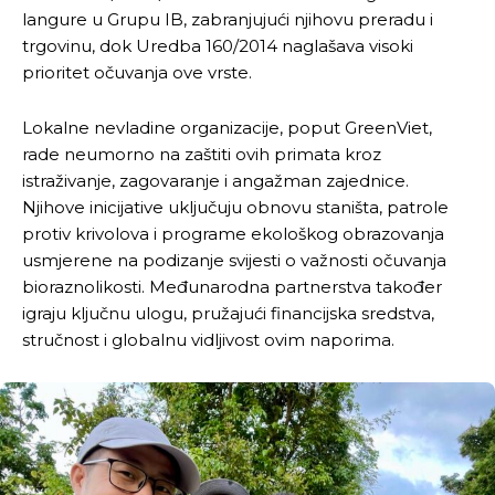
langure u Grupu IB, zabranjujući njihovu preradu i
trgovinu, dok Uredba 160/2014 naglašava visoki
prioritet očuvanja ove vrste.
Lokalne nevladine organizacije, poput GreenViet,
rade neumorno na zaštiti ovih primata kroz
istraživanje, zagovaranje i angažman zajednice.
Njihove inicijative uključuju obnovu staništa, patrole
protiv krivolova i programe ekološkog obrazovanja
usmjerene na podizanje svijesti o važnosti očuvanja
bioraznolikosti. Međunarodna partnerstva također
igraju ključnu ulogu, pružajući financijska sredstva,
stručnost i globalnu vidljivost ovim naporima.