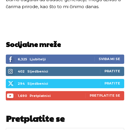
čarima prirode, kao što to mi činimo danas.
Socijalne mreže
SVIĐA MI SE
6,325
Ljubitelji
PRATITE
402
Sljedbenici
PRATITE
294
Sljedbenici
PRETPLATITE SE
1,690
Pretplatnici
Pretplatite se