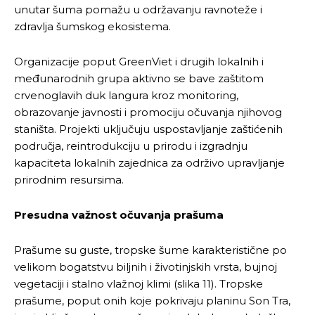
unutar šuma pomažu u održavanju ravnoteže i
zdravlja šumskog ekosistema.
Organizacije poput GreenViet i drugih lokalnih i
međunarodnih grupa aktivno se bave zaštitom
crvenoglavih duk langura kroz monitoring,
obrazovanje javnosti i promociju očuvanja njihovog
staništa. Projekti uključuju uspostavljanje zaštićenih
područja, reintrodukciju u prirodu i izgradnju
kapaciteta lokalnih zajednica za održivo upravljanje
prirodnim resursima.
Pusti priču da živi!
Pusti priču da živi!
Presudna važnost očuvanja prašuma
Ovim putem želimo da vam se zahvalimo što ste
Ovim putem želimo da vam se zahvalimo što ste
Prašume su guste, tropske šume karakteristične po
odlučili da pustite Vašu priču da živi, Redakcija
odlučili da pustite Vašu priču da živi, Redakcija
velikom bogatstvu biljnih i životinjskih vrsta, bujnoj
Objavi.ba
Objavi.ba
vegetaciji i stalno vlažnoj klimi (slika 11). Tropske
prašume, poput onih koje pokrivaju planinu Son Tra,