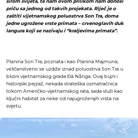
širom svijeta, te nam ovom prilikom nam donosi
priču sa jednog od takvih projekata. Riječ je o
zaštiti vijetnamskog poluostrva Son Tra, doma
jedne ugrožene vrste primata – crvenoglavih duk
langura koji se nazivaju i “kraljevima primata”.
Planina Son Tra, poznata i kao Planina Majmuna,
veličanstveno se uzdiže iznad poluostrva Son Tra u
blizini vijetnamskog grada Đà Nẵnga. Ovaj bujni i
historijski pejzaž, nekada strateška osmatračnica
tokom Američko-vijetnamskog rata, sada služi kao
ključni habitat za neke od najugroženijih vrsta na
svijetu.