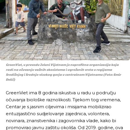
GreenViet, u prevodu Zeleni Vijetnam je neprofitna organizacija koja
radi na očuvanju važnih ekosistema i ugroženih vrsta u regijama
Središnjeg i Srednje-visokog gorja u centralnom Vijetnamu (Foto: Emir
Delić)
GreenViet ima 8 godina iskustva u radu u području
očuvanja biološke raznolikosti. Tijekom tog vremena,
Centar je s jasnim ciljevima i misijama mobilizirao
entuzijastično sudjelovanje zajednica, volontera,
novinara, znanstvenika i zagovornika vlade, kako bi
promovirao javnu zaštitu okoliša. Od 2019. godine, ova