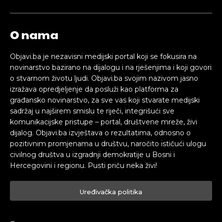
O nama
Objavi.ba je nezavisni medijski portal koji se fokusira na
novinarstvo bazirano na dijalogu i na rješenjima i koji govori
o stvarnom životu ljudi. Objavi.ba svojim nazivom jasno
izražava opredjeljenje da posluži kao platforma za
građansko novinarstvo, za sve vas koji stvarate medijski
sadržaj u najširem smislu te riječi, integrišući sve
komunikacijske pristupe – portal, društvene mreže, živi
dijalog. Objavi.ba izvještava o rezultatima, odnosno o
pozitivnim promjenama u društvu, naročito ističući ulogu
civilnog društva u izgradnji demokratije u Bosni i
Hercegovini i regionu. Pusti priču neka živi!
Uređivačka politika