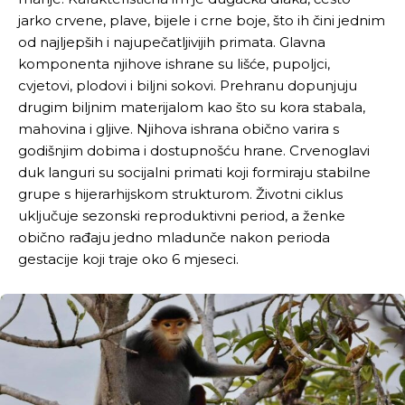
jarko crvene, plave, bijele i crne boje, što ih čini jednim
od najljepših i najupečatljivijih primata. Glavna
komponenta njihove ishrane su lišće, pupoljci,
cvjetovi, plodovi i biljni sokovi. Prehranu dopunjuju
drugim biljnim materijalom kao što su kora stabala,
mahovina i gljive. Njihova ishrana obično varira s
godišnjim dobima i dostupnošću hrane. Crvenoglavi
duk languri su socijalni primati koji formiraju stabilne
grupe s hijerarhijskom strukturom. Životni ciklus
uključuje sezonski reproduktivni period, a ženke
obično rađaju jedno mladunče nakon perioda
gestacije koji traje oko 6 mjeseci.