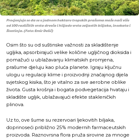
Procjenjuje se da se u jednom hektaru tropskih prašuma može naći više
od 100 različitih vrsta drveća i hiljade vrsta zeljastih biljaka, insekata i
životinja. (Foto: Emir Delić)
Osim što su od suštinske važnosti za skladištenje
ugljika, apsorbirajući velike količine ugljičnog dioksida i
pomažući u ublažavanju klimatskih promjena,
prašume djeluju kao pluća planete. Igraju ključnu
ulogu u regulaciji klime i proizvodnji značajnog dijela
svjetskog kisika, što je vitalno za sve aerobne oblike
života. Gusta krošnja i bogata podvegetacija hvataju i
skladište ugljik, ublažavajući efekte stakleničkih
plinova.
Uz to, ove šume su rezervoari ljekovitih biljaka,
doprinoseći približno 25% modernih farmaceutskih
proizvoda. Raznovrsna flora pruža sirovine za mnoge