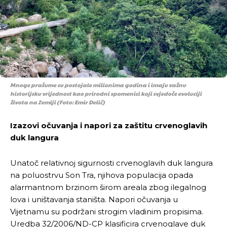
Mnoge prašume su postojale milionima godina i imaju važnu
historijsku vrijednost kao prirodni spomenici koji svjedoče evoluciji
života na Zemlji (Foto: Emir Delić)
Izazovi očuvanja i napori za zaštitu crvenoglavih
duk langura
Unatoč relativnoj sigurnosti crvenoglavih duk langura
na poluostrvu Son Tra, njihova populacija opada
alarmantnom brzinom širom areala zbog ilegalnog
lova i uništavanja staništa. Napori očuvanja u
Vijetnamu su podržani strogim vladinim propisima.
Uredba 32/2006/ND-CP klasificira crvenoglave duk