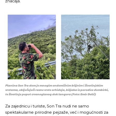
značaja.
Planina Son Tra dom je mnogim endemičnim biljnim i životinjskim
vrstama, uključujući razne vrste orhideja, biljaka iz porodice đumbirki,
te životinje poput crvenoglavog duk langura (Foto: Emir Delić)
Za zajednicu i turiste, Son Tra nudi ne samo
spektakularne prirodne pejzaže, već i mogućnosti za