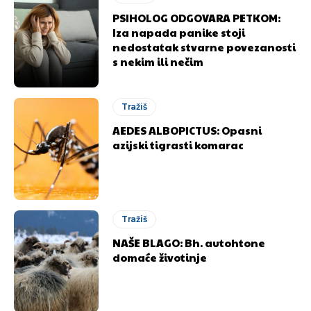
PSIHOLOG ODGOVARA PETKOM:
Iza napada panike stoji
nedostatak stvarne povezanosti
s nekim ili nečim
Tražiš
AEDES ALBOPICTUS: Opasni
azijski tigrasti komarac
Tražiš
NAŠE BLAGO: Bh. autohtone
domaće životinje