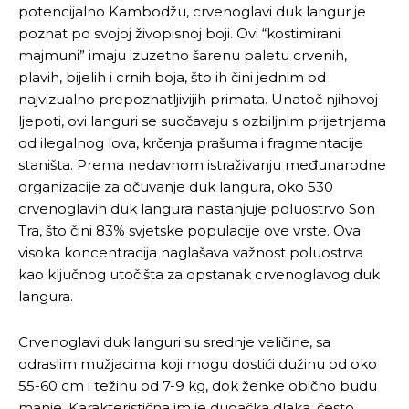
potencijalno Kambodžu, crvenoglavi duk langur je
poznat po svojoj živopisnoj boji. Ovi “kostimirani
majmuni” imaju izuzetno šarenu paletu crvenih,
plavih, bijelih i crnih boja, što ih čini jednim od
najvizualno prepoznatljivijih primata. Unatoč njihovoj
ljepoti, ovi languri se suočavaju s ozbiljnim prijetnjama
od ilegalnog lova, krčenja prašuma i fragmentacije
staništa. Prema nedavnom istraživanju međunarodne
organizacije za očuvanje duk langura, oko 530
crvenoglavih duk langura nastanjuje poluostrvo Son
Tra, što čini 83% svjetske populacije ove vrste. Ova
visoka koncentracija naglašava važnost poluostrva
kao ključnog utočišta za opstanak crvenoglavog duk
langura.
Crvenoglavi duk languri su srednje veličine, sa
odraslim mužjacima koji mogu dostići dužinu od oko
55-60 cm i težinu od 7-9 kg, dok ženke obično budu
manje. Karakteristična im je dugačka dlaka, često