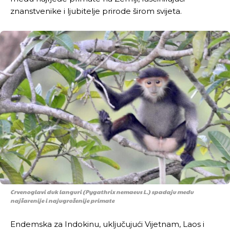
znanstvenike i ljubitelje prirode širom svijeta.
Crvenoglavi duk languri (Pygathrix nemaeus L.) spadaju među
najšarenije i najugroženije primate
Endemska za Indokinu, uključujući Vijetnam, Laos i