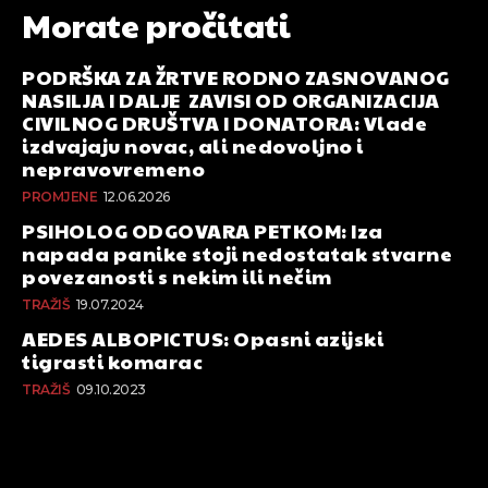
Morate pročitati
PODRŠKA ZA ŽRTVE RODNO ZASNOVANOG
NASILJA I DALJE ZAVISI OD ORGANIZACIJA
CIVILNOG DRUŠTVA I DONATORA: Vlade
izdvajaju novac, ali nedovoljno i
nepravovremeno
PROMJENE
12.06.2026
PSIHOLOG ODGOVARA PETKOM: Iza
napada panike stoji nedostatak stvarne
povezanosti s nekim ili nečim
TRAŽIŠ
19.07.2024
AEDES ALBOPICTUS: Opasni azijski
tigrasti komarac
TRAŽIŠ
09.10.2023