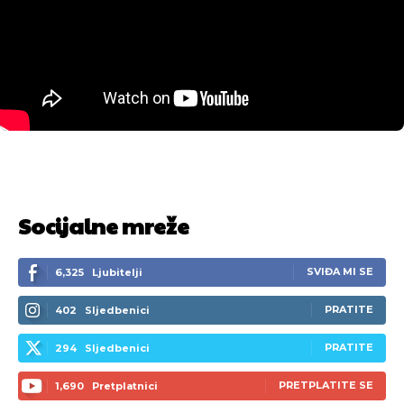
Socijalne mreže
SVIĐA MI SE
6,325
Ljubitelji
PRATITE
402
Sljedbenici
PRATITE
294
Sljedbenici
PRETPLATITE SE
1,690
Pretplatnici