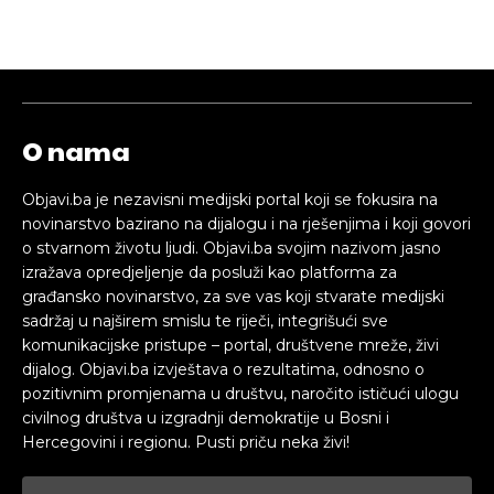
O nama
Objavi.ba je nezavisni medijski portal koji se fokusira na
novinarstvo bazirano na dijalogu i na rješenjima i koji govori
o stvarnom životu ljudi. Objavi.ba svojim nazivom jasno
izražava opredjeljenje da posluži kao platforma za
građansko novinarstvo, za sve vas koji stvarate medijski
sadržaj u najširem smislu te riječi, integrišući sve
komunikacijske pristupe – portal, društvene mreže, živi
dijalog. Objavi.ba izvještava o rezultatima, odnosno o
pozitivnim promjenama u društvu, naročito ističući ulogu
civilnog društva u izgradnji demokratije u Bosni i
Hercegovini i regionu. Pusti priču neka živi!