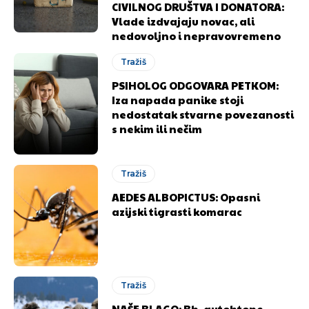
CIVILNOG DRUŠTVA I DONATORA:
Vlade izdvajaju novac, ali
nedovoljno i nepravovremeno
Tražiš
PSIHOLOG ODGOVARA PETKOM:
Iza napada panike stoji
nedostatak stvarne povezanosti
s nekim ili nečim
Tražiš
AEDES ALBOPICTUS: Opasni
azijski tigrasti komarac
Tražiš
NAŠE BLAGO: Bh. autohtone