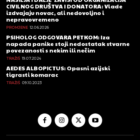
CIVILNOG DRUŠTVA I DONATORA: Vlade
izdvajaju novac, ali nedovoljno i
nepravovremeno
PROMJENE
12.06.2026
PSIHOLOG ODGOVARA PETKOM: Iza
napada panike stoji nedostatak stvarne
povezanosti s nekim ili nečim
TRAŽIŠ
19.07.2024
AEDES ALBOPICTUS: Opasni azijski
tigrasti komarac
TRAŽIŠ
09.10.2023