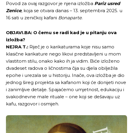
Povod za ovaj razgovor je njena izložba
Pariz usred
Zenice
,
koja se otvara danas – 13. septembra 2025. u
16 sati u zeničkoj kafani
Bonaparte
.
OBJAVI.BA: O čemu se radi kad je u pitanju ova
izložba?
NEJRA T.:
Riječ je o karikaturama koje nisu samo
klasične karikature nego likovi predstavljeni u mom
vlastitom stilu, onako kako ih ja vidim. Biće izloženo
dvadeset radova o ličnostima čija su djela obilježila
epohe i urezala se u historiju. Inače, ova izložba je dio
jednog šireg projekta sa kafanom koji će donijeti nove
i zanimljive detalje. Spajaćemo umjetnost, edukaciju i
svakodnevne male rituale – one koji se dešavaju uz
kafu, razgovor i osmijeh.