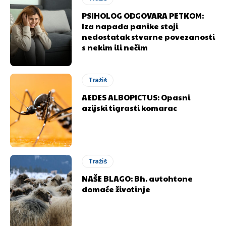
PSIHOLOG ODGOVARA PETKOM:
Iza napada panike stoji
nedostatak stvarne povezanosti
s nekim ili nečim
Tražiš
AEDES ALBOPICTUS: Opasni
azijski tigrasti komarac
Tražiš
NAŠE BLAGO: Bh. autohtone
domaće životinje