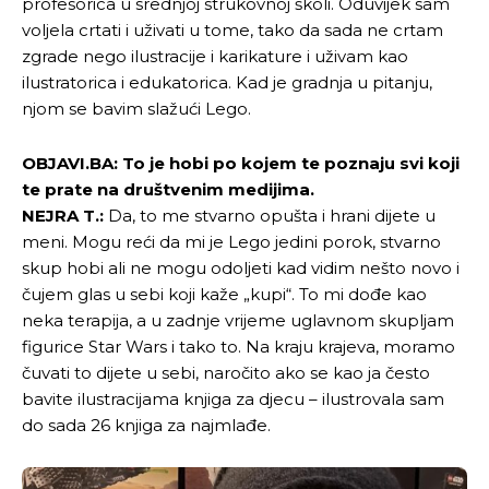
profesorica u srednjoj strukovnoj školi. Oduvijek sam
voljela crtati i uživati u tome, tako da sada ne crtam
zgrade nego ilustracije i karikature i uživam kao
ilustratorica i edukatorica. Kad je gradnja u pitanju,
njom se bavim slažući Lego.
OBJAVI.BA: To je hobi po kojem te poznaju svi koji
te prate na društvenim medijima.
NEJRA T.:
Da, to me stvarno opušta i hrani dijete u
meni. Mogu reći da mi je Lego jedini porok, stvarno
skup hobi ali ne mogu odoljeti kad vidim nešto novo i
čujem glas u sebi koji kaže „kupi“. To mi dođe kao
neka terapija, a u zadnje vrijeme uglavnom skupljam
figurice Star Wars i tako to. Na kraju krajeva, moramo
čuvati to dijete u sebi, naročito ako se kao ja često
bavite ilustracijama knjiga za djecu – ilustrovala sam
do sada 26 knjiga za najmlađe.