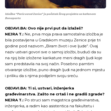
Izložba “Pariz usred Zenice” je početak šireg projekta sa kafanom
Bonaparte
OBJAVI.BA: Ovo nije prvi put da izlažeš?
NEJRA T.:
Ne, prva moja prava samostalna izložba je
bila postavljena u Gradskom muzeju Zenice prije tri
godine pod nazivom „Biram život i ove ljude“. Ovaj
naziv ustvari govori sve o samoj izložbi, budući da su
na njoj bile izložene karikature meni dragih ljudi koje
sam predstavila na svoj način. Posebno pamtim
otvaranje izložbe, puno dragih ljudi na jednom mjestu
i priliku da s njima podijelim svoju sreću.
OBJAVI.BA: Ti si, ustvari, inženjerka
građevinarstva. Zašto ne crtaš i ne gradiš zgrade?
NEJRA T.:
Po struci sam magistrica građevinarstva,
inženjerka, a radim kao asistentica na fakultetu i