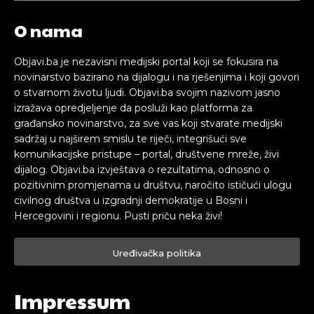
O nama
Objavi.ba je nezavisni medijski portal koji se fokusira na
novinarstvo bazirano na dijalogu i na rješenjima i koji govori
o stvarnom životu ljudi. Objavi.ba svojim nazivom jasno
izražava opredjeljenje da posluži kao platforma za
građansko novinarstvo, za sve vas koji stvarate medijski
sadržaj u najširem smislu te riječi, integrišući sve
komunikacijske pristupe – portal, društvene mreže, živi
dijalog. Objavi.ba izvještava o rezultatima, odnosno o
pozitivnim promjenama u društvu, naročito ističući ulogu
civilnog društva u izgradnji demokratije u Bosni i
Hercegovini i regionu. Pusti priču neka živi!
Uređivačka politika
Impressum