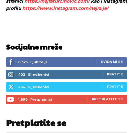
stranici
https://nejraturcinovic.com/
kao i instagram
profilu
https://www.instagram.com/nejra.je/
Socijalne mreže
SVIĐA MI SE
6,325
Ljubitelji
PRATITE
402
Sljedbenici
PRATITE
294
Sljedbenici
PRETPLATITE SE
1,690
Pretplatnici
Pretplatite se