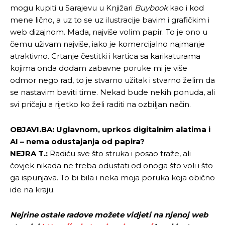
mogu kupiti u Sarajevu u Knjižari
Buybook
kao i kod
mene lično, a uz to se uz ilustracije bavim i grafičkim i
web dizajnom. Mada, najviše volim papir. To je ono u
čemu uživam najviše, iako je komercijalno najmanje
Pusti priču da živi!
Pusti priču da živi!
atraktivno. Crtanje čestitki i kartica sa karikaturama
kojima onda dodam zabavne poruke mi je više
odmor nego rad, to je stvarno užitak i stvarno želim da
se nastavim baviti time. Nekad bude nekih ponuda, ali
Ovim putem želimo da vam se zahvalimo što ste
Ovim putem želimo da vam se zahvalimo što ste
svi pričaju a rijetko ko želi raditi na ozbiljan način.
odlučili da pustite Vašu priču da živi, Redakcija
odlučili da pustite Vašu priču da živi, Redakcija
Objavi.ba
Objavi.ba
OBJAVI.BA: Uglavnom, uprkos digitalnim alatima i
AI – nema odustajanja od papira?
NEJRA T.:
Radiću sve što struka i posao traže, ali
[wpuf_form id=”7463”]
[wpuf_form id=”7463”]
čovjek nikada ne treba odustati od onoga što voli i što
ga ispunjava. To bi bila i neka moja poruka koja obično
ide na kraju.
Nejrine ostale radove možete vidjeti na njenoj web