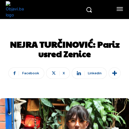
NEJRA TURČINOVIĆ: Pariz
usred Zenice
Facebook
X
Linkedin