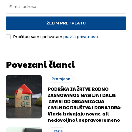
ŽELIM PRETPLATU
Pročitao sam i prihvatam
pravila privatnosti.
Povezani članci
Promjene
PODRŠKA ZA ŽRTVE RODNO
ZASNOVANOG NASILJA I DALJE
ZAVISI OD ORGANIZACIJA
CIVILNOG DRUŠTVA I DONATORA:
Vlade izdvajaju novac, ali
nedovoljno i nepravovremeno
Tražiš