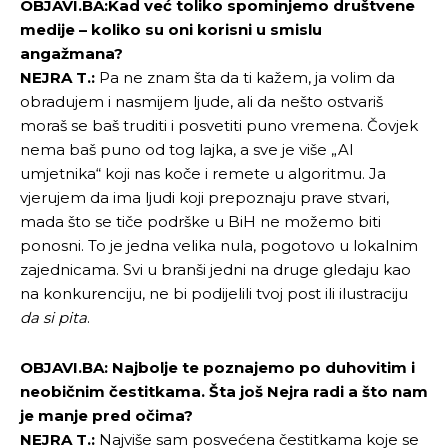
OBJAVI.BA:Kad već toliko spominjemo društvene
medije – koliko su oni korisni u smislu
angažmana?
NEJRA T.:
Pa ne znam šta da ti kažem, ja volim da
obradujem i nasmijem ljude, ali da nešto ostvariš
moraš se baš truditi i posvetiti puno vremena. Čovjek
nema baš puno od tog lajka, a sve je više „AI
umjetnika“ koji nas koče i remete u algoritmu. Ja
vjerujem da ima ljudi koji prepoznaju prave stvari,
mada što se tiče podrške u BiH ne možemo biti
ponosni. To je jedna velika nula, pogotovo u lokalnim
zajednicama. Svi u branši jedni na druge gledaju kao
na konkurenciju, ne bi podijelili tvoj post ili ilustraciju
da si pita
.
OBJAVI.BA: Najbolje te poznajemo po duhovitim i
neobičnim čestitkama. Šta još Nejra radi a što nam
je manje pred očima?
NEJRA T.:
Najviše sam posvećena čestitkama koje se