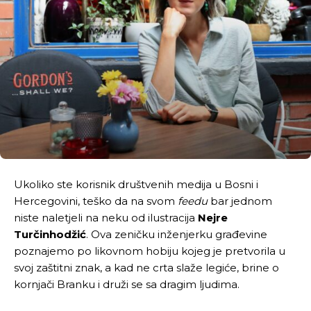
Ukoliko ste korisnik društvenih medija u Bosni i
Hercegovini, teško da na svom
feedu
bar jednom
niste naletjeli na neku od ilustracija
Nejre
Turčinhodžić
. Ova zeničku inženjerku građevine
poznajemo po likovnom hobiju kojeg je pretvorila u
svoj zaštitni znak, a kad ne crta slaže legiće, brine o
kornjači Branku i druži se sa dragim ljudima.