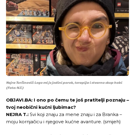
Nejra Turčinović: Lego mi je jedini porok, terapija i stvarno skup hobi
(Foto: N.T.)
OBJAVI.BA: I ono po čemu te još pratitelji poznaju –
tvoj neobični kućni ljubimac?
NEJRA T.:
Svi koji znaju za mene znaju i za Branka –
moju kornjačicu i njegove kućne avanture. (smijeh)