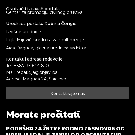
Osnivač i izdavač portala:
Centar za promociju civilnog društva
Urednica portala: Rubina Čengić
Izvršne urednice:
Lejla Mijović, urednica za multimedije
Aida Daguda, glavna urednica sadržaja
Kontakt i adresa redakcije:
Tel: +387 33 644 810
Mail: redakcija@objavi.ba
Adresa: Maguda 2A, Sarajevo
Kontaktirajte nas
Morate pročitati
PODRŠKA ZA ŽRTVE RODNO ZASNOVANOG
NASILJA I DALJE ZAVISI OD ORGANIZACIJA