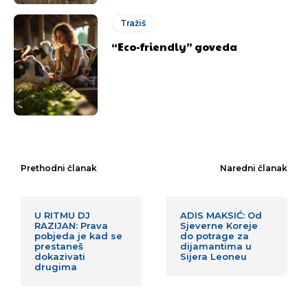
Tražiš
“Eco-friendly” goveda
Prethodni članak
Naredni članak
U RITMU DJ
ADIS MAKSIĆ: Od
RAZIJAN: Prava
Sjeverne Koreje
pobjeda je kad se
do potrage za
prestaneš
dijamantima u
dokazivati
Sijera Leoneu
drugima