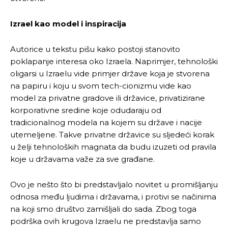
Izrael kao model i inspiracija
Autorice u tekstu pišu kako postoji stanovito
poklapanje interesa oko Izraela. Naprimjer, tehnološki
oligarsi u Izraelu vide primjer države koja je stvorena
na papiru i koju u svom tech-cionizmu vide kao
model za privatne gradove ili državice, privatizirane
korporativne sredine koje odudaraju od
tradicionalnog modela na kojem su države i nacije
utemeljene. Takve privatne državice su sljedeći korak
u želji tehnoloških magnata da budu izuzeti od pravila
koje u državama važe za sve građane.
Ovo je nešto što bi predstavljalo novitet u promišljanju
odnosa među ljudima i državama, i protivi se načinima
na koji smo društvo zamišljali do sada. Zbog toga
podrška ovih krugova Izraelu ne predstavlja samo