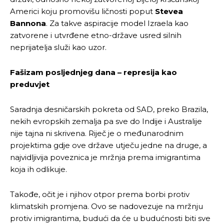
Americi koju promovišu ličnosti poput
Stevea
Bannona
. Za takve aspiracije model Izraela kao
zatvorene i utvrđene etno-države usred silnih
neprijatelja služi kao uzor.
Fašizam posljednjeg dana – represija kao
preduvjet
Saradnja desničarskih pokreta od SAD, preko Brazila,
nekih evropskih zemalja pa sve do Indije i Australije
nije tajna ni skrivena. Riječ je o međunarodnim
projektima gdje ove države utječu jedne na druge, a
najvidljivija poveznica je mržnja prema imigrantima
koja ih odlikuje.
Takođe, očit je i njihov otpor prema borbi protiv
klimatskih promjena. Ovo se nadovezuje na mržnju
protiv imigrantima, budući da će u budućnosti biti sve