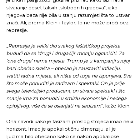
je u kampanji 2023. godine priznao kako razmatra
stvaranje deset takvih „slobodnih gradova“, iako
njegova baza nije bila u stanju razumjeti šta to ustvari
znači. Ali, prema Klein i Taylor, to ne može proći bez
represije.
„
Represija je veliki dio svakog fašističkog projekta
budući da se ‘drugi i drugačiji’ moraju ograničiti. Za
‘one druge’ nema mjesta. Trump je u kampanji svojoj
bazi obećao svašta – obećao je zaustaviti inflaciju,
vratiti radna mjesta, ali ništa od toga ne ispunjava. Sve
što može ponuditi je sadizam i spektakl. On je prije
svega televizijski producent, on stvara spektakl i što
manje ima za ponuditi u smislu ekonomije i nečega
opipljivog, više će se oslanjati na sadizam
“, kaže Klein.
Ona navodi kako je fašizam prošlog stoljeća imao neki
horizont. Imao je apokaliptičnu dimenziju, ali je
ljudima bilo obećano kako će nakon apokalipse