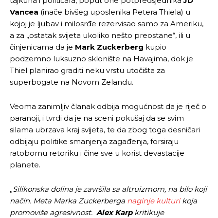
tajkuna i političara, poput one potpredsjednika
JD
Vancea
(inače bivšeg uposlenika Petera Thiela) u
kojoj je ljubav i milosrđe rezervisao samo za Ameriku,
a za „ostatak svijeta ukoliko nešto preostane“, ili u
činjenicama da je
Mark Zuckerberg
kupio
podzemno luksuzno sklonište na Havajima, dok je
Thiel planirao graditi neku vrstu utočišta za
superbogate na Novom Zelandu.
Veoma zanimljiv članak odbija mogućnost da je riječ o
paranoji, i tvrdi da je na sceni pokušaj da se svim
silama ubrzava kraj svijeta, te da zbog toga desničari
odbijaju politike smanjenja zagađenja, forsiraju
Pusti priču da živi!
Pusti priču da živi!
ratobornu retoriku i čine sve u korist devastacije
planete.
„
Silikonska dolina je završila sa altruizmom, na bilo koji
Ovim putem želimo da vam se zahvalimo što ste
Ovim putem želimo da vam se zahvalimo što ste
odlučili da pustite Vašu priču da živi, Redakcija
odlučili da pustite Vašu priču da živi, Redakcija
način. Meta Marka Zuckerberga
naginje kulturi
koja
Objavi.ba
Objavi.ba
promoviše agresivnost.
Alex Karp
kritikuje