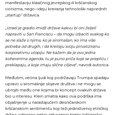
manifestaciju klasičnog jevrejskog ili kršćanskog
cionizma, nego i ideju kreiranja tehnološki naprednih
„startup“ državica.
„
Izrael je gradio imidž države kakvu bi oni željeli
napraviti u San Franciscu – da mogu izbaciti svakog ko
se ne slaže s njima, ko je siromašan, ko ima više
potreba od drugih, i da kreiraju svoju privatiziranu
korporativnu utopiju. Ne kažem da je ovo jedna
koherentna agenda, tu je puno priča koje se prepliću i
preklapaju, a koje imaju slične ciljeve
“, navodi autorica.
Međutim, većina ljudi koji podržavaju Trumpa spadaju
upravo u siromašnije slojeve društva i ne mogu se
ubrojiti među one kojima bi koncept ovakvih država
bio u interesu. Klein smatra kako ova podrška ima
objašnjenje u narastajućem desničarskom
kršćanskom sentimentu koji teži jedinstvenoj etničkoj
državi, odnosno nekoj zatvorenoj bijeloj kršćanskoj