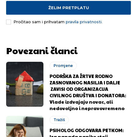
ŽELIM PRETPLATU
Pročitao sam i prihvatam
pravila privatnosti.
Povezani članci
Promjene
PODRŠKA ZA ŽRTVE RODNO
ZASNOVANOG NASILJA I DALJE
ZAVISI OD ORGANIZACIJA
CIVILNOG DRUŠTVA I DONATORA:
Vlade izdvajaju novac, ali
nedovoljno i nepravovremeno
Tražiš
PSIHOLOG ODGOVARA PETKOM:
Iza napada panike stoji