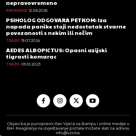
nepravovremeno
PROMJENE
12.06.2026
PSIHOLOG ODGOVARA PETKOM: Iza
napada panike stoji nedostatak stvarne
povezanosti s nekim ili nečim
TRAŽIŠ
19.07.2024
AEDES ALBOPICTUS: Opasni azijski
tigrasti komarac
TRAŽIŠ
09.10.2023
Objavi.ba je punopravni član Vijeća za štampu i online medije u
BiH. Reagiranja na izvještavanje portala možete slati na adresu
info@vzs.ba.