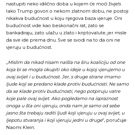
nastupiti neko idilično doba u kojem će moći živjeti.
Iako Trump govori o nekom zlatnom dobu, ne postoji
nikakva budućnost u koju njegova baza vjeruje. Oni
budućnost vide kao beskonačni rat, zato se
barikadiraju, zato ulažu u zlato i kriptovalute, jer misle
da sve ide prema dnu. Sve se svodi na to da oni ne
vjeruju u budućnost.
„
Mislim da nikad nisam naišla na širu koaliciju od one
koja bi se mogla okupiti oko ideje u kojoj vjerujemo u
ovaj svijet i u budućnost. Jer, s druge strane imamo
ljude koji se predano klade protiv budućnosti. Ne samo
da se klade protiv budućnosti, nego potpiruju vatre
koje pale ovaj svijet. Ako pogledamo na ispraznost
onoga u šta oni vjeruju, onda nam je samo od sebe
jasno šta trebaju raditi ljudi koji vjeruju u ovaj svijet, u
ljepotu stvaranja i koji vjeruju jedni u druge
“, poručuje
Naomi Klein.