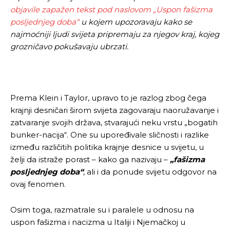
objavile zapažen tekst pod naslovom „Uspon fašizma
posljednjeg doba“
u kojem upozoravaju kako se
najmoćniji ljudi svijeta pripremaju za njegov kraj, kojeg
grozničavo pokušavaju ubrzati.
Prema Klein i Taylor, upravo to je razlog zbog čega
krajnji desničari širom svijeta zagovaraju naoružavanje i
zatvaranje svojih država, stvarajući neku vrstu „bogatih
bunker-nacija“. One su upoređivale sličnosti i razlike
između različitih politika krajnje desnice u svijetu, u
želji da istraže porast – kako ga nazivaju –
„fašizma
posljednjeg doba“
, ali i da ponude svijetu odgovor na
ovaj fenomen.
Osim toga, razmatrale su i paralele u odnosu na
uspon fašizma i nacizma u Italiji i Njemačkoj u