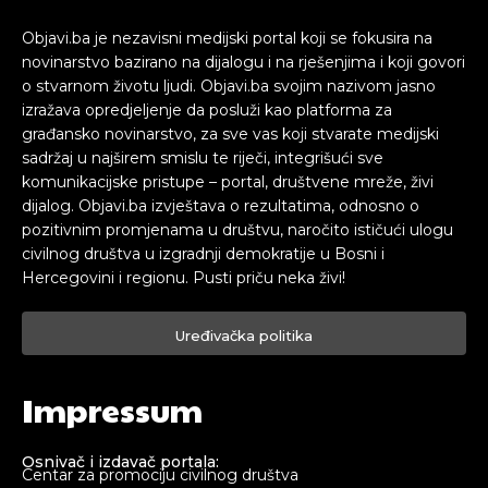
Objavi.ba je nezavisni medijski portal koji se fokusira na
novinarstvo bazirano na dijalogu i na rješenjima i koji govori
o stvarnom životu ljudi. Objavi.ba svojim nazivom jasno
izražava opredjeljenje da posluži kao platforma za
građansko novinarstvo, za sve vas koji stvarate medijski
sadržaj u najširem smislu te riječi, integrišući sve
komunikacijske pristupe – portal, društvene mreže, živi
dijalog. Objavi.ba izvještava o rezultatima, odnosno o
pozitivnim promjenama u društvu, naročito ističući ulogu
civilnog društva u izgradnji demokratije u Bosni i
Hercegovini i regionu. Pusti priču neka živi!
Uređivačka politika
Impressum
Osnivač i izdavač portala:
Centar za promociju civilnog društva