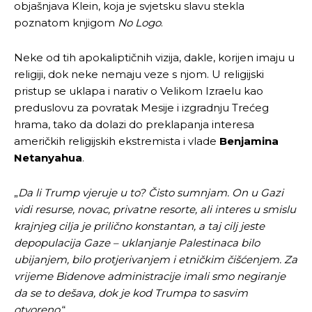
objašnjava Klein, koja je svjetsku slavu stekla
poznatom knjigom
No Logo
.
Neke od tih apokaliptičnih vizija, dakle, korijen imaju u
religiji, dok neke nemaju veze s njom. U religijski
pristup se uklapa i narativ o Velikom Izraelu kao
preduslovu za povratak Mesije i izgradnju Trećeg
hrama, tako da dolazi do preklapanja interesa
američkih religijskih ekstremista i vlade
Benjamina
Netanyahua
.
„
Da li Trump vjeruje u to? Čisto sumnjam. On u Gazi
vidi resurse, novac, privatne resorte, ali interes u smislu
krajnjeg cilja je prilično konstantan, a taj cilj jeste
depopulacija Gaze – uklanjanje Palestinaca bilo
ubijanjem, bilo protjerivanjem i etničkim čišćenjem. Za
vrijeme Bidenove administracije imali smo negiranje
da se to dešava, dok je kod Trumpa to sasvim
otvoreno
.“