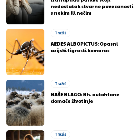
nedostatak stvarne povezanosti
s nekim ili nečim
Tražiš
AEDES ALBOPICTUS: Opasni
azijski tigrasti komarac
Tražiš
NAŠE BLAGO: Bh. autohtone
domaće životinje
Tražiš