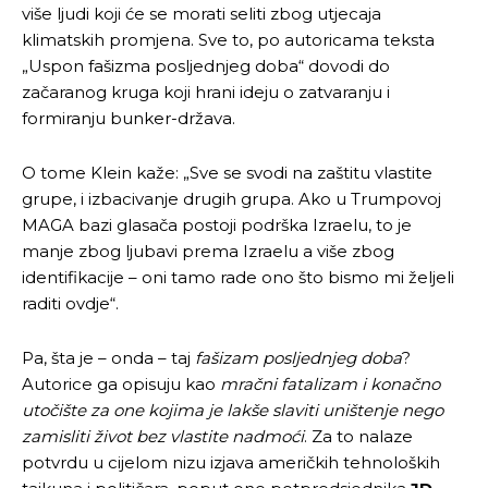
više ljudi koji će se morati seliti zbog utjecaja
klimatskih promjena. Sve to, po autoricama teksta
„Uspon fašizma posljednjeg doba“ dovodi do
začaranog kruga koji hrani ideju o zatvaranju i
formiranju bunker-država.
O tome Klein kaže: „Sve se svodi na zaštitu vlastite
grupe, i izbacivanje drugih grupa. Ako u Trumpovoj
MAGA bazi glasača postoji podrška Izraelu, to je
manje zbog ljubavi prema Izraelu a više zbog
identifikacije – oni tamo rade ono što bismo mi željeli
raditi ovdje“.
Pa, šta je – onda – taj
fašizam posljednjeg doba
?
Autorice ga opisuju kao
mračni fatalizam i konačno
utočište za one kojima je lakše slaviti uništenje nego
zamisliti život bez vlastite nadmoći
. Za to nalaze
potvrdu u cijelom nizu izjava američkih tehnoloških