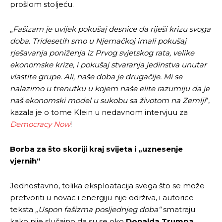
prošlom stoljeću.
„
Fašizam je uvijek pokušaj desnice da riješi krizu svoga
doba. Tridesetih smo u Njemačkoj imali pokušaj
rješavanja poniženja iz Prvog svjetskog rata, velike
ekonomske krize, i pokušaj stvaranja jedinstva unutar
vlastite grupe. Ali, naše doba je drugačije. Mi se
nalazimo u trenutku u kojem naše elite razumiju da je
naš ekonomski model u sukobu sa životom na Zemlji
“,
kazala je o tome Klein u nedavnom intervjuu za
Democracy Now
!
Borba za što skoriji kraj svijeta i „uznesenje
vjernih“
Jednostavno, tolika eksploatacija svega što se može
pretvoriti u novac i energiju nije održiva, i autorice
teksta
„Uspon fašizma posljednjeg doba“
smatraju
kako nije slučajno da su se oko
Donalda Trumpa