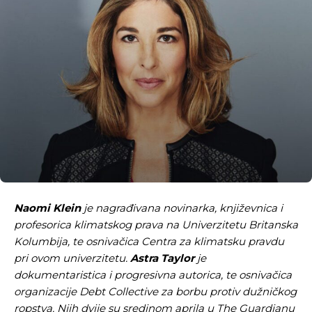
Naomi Klein
je nagrađivana novinarka, književnica i
profesorica klimatskog prava na Univerzitetu Britanska
Kolumbija, te osnivačica Centra za klimatsku pravdu
pri ovom univerzitetu.
Astra Taylor
je
dokumentaristica i progresivna autorica, te osnivačica
organizacije Debt Collective za borbu protiv dužničkog
ropstva. Njih dvije su sredinom aprila u The Guardianu