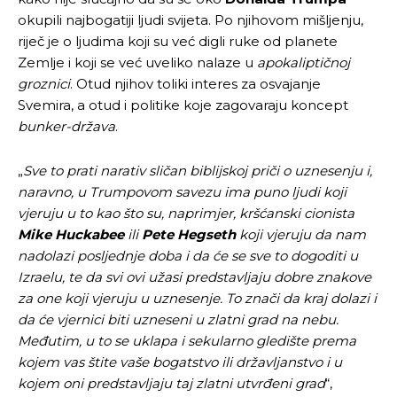
okupili najbogatiji ljudi svijeta. Po njihovom mišljenju,
riječ je o ljudima koji su već digli ruke od planete
Zemlje i koji se već uveliko nalaze u
apokaliptičnoj
groznici
. Otud njihov toliki interes za osvajanje
Svemira, a otud i politike koje zagovaraju koncept
bunker-država
.
„
Sve to prati narativ sličan biblijskoj priči o uznesenju i,
naravno, u Trumpovom savezu ima puno ljudi koji
vjeruju u to kao što su, naprimjer, kršćanski cionista
Mike Huckabee
ili
Pete Hegseth
koji vjeruju da nam
nadolazi posljednje doba i da će se sve to dogoditi u
Izraelu, te da svi ovi užasi predstavljaju dobre znakove
za one koji vjeruju u uznesenje. To znači da kraj dolazi i
da će vjernici biti uzneseni u zlatni grad na nebu.
Međutim, u to se uklapa i sekularno gledište prema
kojem vas štite vaše bogatstvo ili državljanstvo i u
kojem oni predstavljaju taj zlatni utvrđeni grad
“,