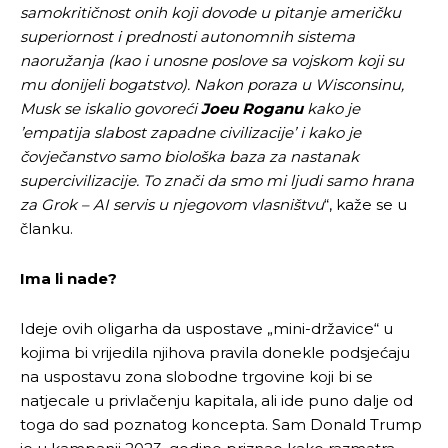
samokritičnost onih koji dovode u pitanje američku
superiornost i prednosti autonomnih sistema
naoružanja (kao i unosne poslove sa vojskom koji su
[wpuf_form id=”7463”]
[wpuf_form id=”7463”]
mu donijeli bogatstvo). Nakon poraza u Wisconsinu,
Musk se iskalio govoreći
Joeu Roganu
kako je
’empatija slabost zapadne civilizacije’ i kako je
čovječanstvo samo biološka baza za nastanak
supercivilizacije. To znači da smo mi ljudi samo hrana
za Grok – AI servis u njegovom vlasništvu
“, kaže se u
članku.
Ima li nade?
Ideje ovih oligarha da uspostave „mini-državice“ u
kojima bi vrijedila njihova pravila donekle podsjećaju
na uspostavu zona slobodne trgovine koji bi se
natjecale u privlačenju kapitala, ali ide puno dalje od
toga do sad poznatog koncepta. Sam Donald Trump