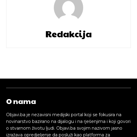
Redakcija
O nama
Objavi.ba je nezavisni medijski portal koji se fokusira na
novinarstvo bazirano na dijalogu i na rješenjima i koji govori
o stvarnom životu ljudi. Objavi.ba svojim nazivom jasno
izražava opredjeljenje da posluži kao platforma za