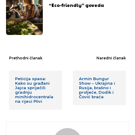
“Eco-friendly” goveda
[wpuf_form id=”7463”]
[wpuf_form id=”7463”]
Prethodni članak
Naredni članak
Peticija spasa:
Armin Bungur
Kako su građani
Show – Ukrajina i
Jajca spriječili
Rusija, brašno i
gradnju
proljeće, Dodik i
minihidrocentrala
Čović braća
na rijeci Plivi