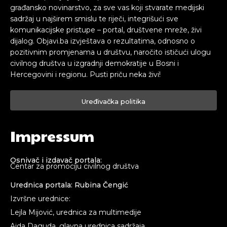
građansko novinarstvo, za sve vas koji stvarate medijski
sadržaj u najširem smislu te riječi, integrišući sve
komunikacijske pristupe – portal, društvene mreže, živi
dijalog. Objavi.ba izvještava o rezultatima, odnosno o
pozitivnim promjenama u društvu, naročito ističući ulogu
civilnog društva u izgradnji demokratije u Bosni i
Hercegovini i regionu. Pusti priču neka živi!
Uređivačka politika
Impressum
Osnivač i izdavač portala:
Centar za promociju civilnog društva
Urednica portala: Rubina Čengić
Izvršne urednice:
Lejla Mijović, urednica za multimedije
Aida Daguda, glavna urednica sadržaja