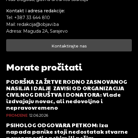
Kontakt i adresa redakcije:
Tel: +387 33 644 810
Mail: redakcija@objavi.ba
Adresa: Maguda 2A, Sarajevo
Kontaktirajte nas
Morate pročitati
PODRŠKA ZA ŽRTVE RODNO ZASNOVANOG
NASILJA I DALJE ZAVISI OD ORGANIZACIJA
CIVILNOG DRUŠTVA I DONATORA: Vlade
izdvajaju novac, ali nedovoljno i
nepravovremeno
PROMJENE
12.06.2026
PSIHOLOG ODGOVARA PETKOM: Iza
napada panike stoji nedostatak stvarne
povezanosti s nekim ili nečim