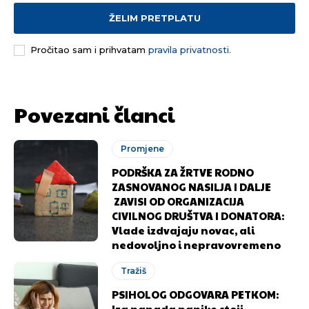
ŽELIM PRETPLATU
Pročitao sam i prihvatam
pravila privatnosti.
Povezani članci
Promjene
PODRŠKA ZA ŽRTVE RODNO
ZASNOVANOG NASILJA I DALJE
ZAVISI OD ORGANIZACIJA
CIVILNOG DRUŠTVA I DONATORA:
Vlade izdvajaju novac, ali
nedovoljno i nepravovremeno
Tražiš
PSIHOLOG ODGOVARA PETKOM:
Iza napada panike stoji