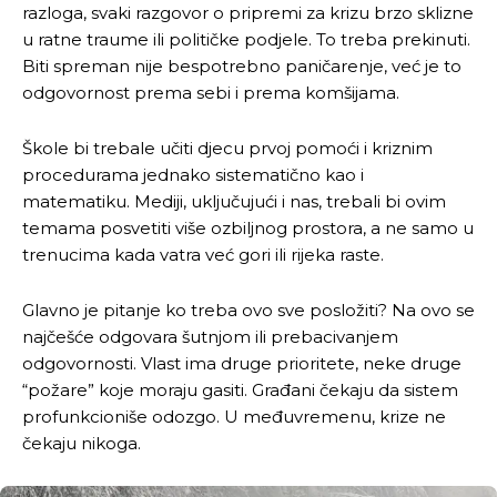
razloga, svaki razgovor o pripremi za krizu brzo sklizne
u ratne traume ili političke podjele. To treba prekinuti.
Biti spreman nije bespotrebno paničarenje, već je to
odgovornost prema sebi i prema komšijama.
Škole bi trebale učiti djecu prvoj pomoći i kriznim
procedurama jednako sistematično kao i
matematiku. Mediji, uključujući i nas, trebali bi ovim
temama posvetiti više ozbiljnog prostora, a ne samo u
trenucima kada vatra već gori ili rijeka raste.
Glavno je pitanje ko treba ovo sve posložiti? Na ovo se
najčešće odgovara šutnjom ili prebacivanjem
odgovornosti. Vlast ima druge prioritete, neke druge
“požare” koje moraju gasiti. Građani čekaju da sistem
profunkcioniše odozgo. U međuvremenu, krize ne
čekaju nikoga.