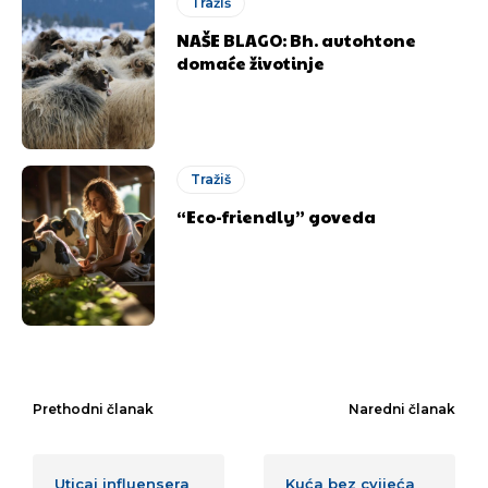
Tražiš
NAŠE BLAGO: Bh. autohtone
domaće životinje
Tražiš
“Eco-friendly” goveda
Prethodni članak
Naredni članak
Uticaj influensera
Kuća bez cvijeća