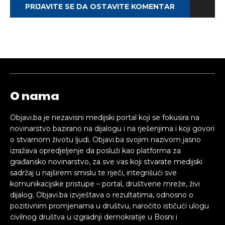
PRIJAVITE SE DA OSTAVITE KOMENTAR
O nama
Objavi.ba je nezavisni medijski portal koji se fokusira na
novinarstvo bazirano na dijalogu i na rješenjima i koji govori
o stvarnom životu ljudi. Objavi.ba svojim nazivom jasno
izražava opredjeljenje da posluži kao platforma za
građansko novinarstvo, za sve vas koji stvarate medijski
sadržaj u najširem smislu te riječi, integrišući sve
komunikacijske pristupe – portal, društvene mreže, živi
dijalog. Objavi.ba izvještava o rezultatima, odnosno o
pozitivnim promjenama u društvu, naročito ističući ulogu
civilnog društva u izgradnji demokratije u Bosni i