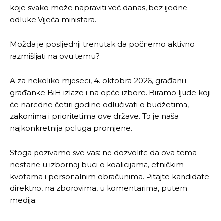
koje svako može napraviti već danas, bez ijedne
odluke Vijeća ministara.
Ovim putem želimo da vam se zahvalimo što ste
Ovim putem želimo da vam se zahvalimo što ste
odlučili da pustite Vašu priču da živi, Redakcija
odlučili da pustite Vašu priču da živi, Redakcija
Objavi.ba
Objavi.ba
Možda je posljednji trenutak da počnemo aktivno
razmišljati na ovu temu?
A za nekoliko mjeseci, 4. oktobra 2026, građani i
[wpuf_form id=”7463”]
[wpuf_form id=”7463”]
građanke BiH izlaze i na opće izbore. Biramo ljude koji
će naredne četiri godine odlučivati o budžetima,
zakonima i prioritetima ove države. To je naša
najkonkretnija poluga promjene.
Stoga pozivamo sve vas: ne dozvolite da ova tema
nestane u izbornoj buci o koalicijama, etničkim
kvotama i personalnim obračunima. Pitajte kandidate
direktno, na zborovima, u komentarima, putem
medija: