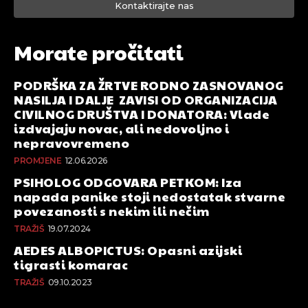
Kontaktirajte nas
Morate pročitati
PODRŠKA ZA ŽRTVE RODNO ZASNOVANOG
NASILJA I DALJE ZAVISI OD ORGANIZACIJA
CIVILNOG DRUŠTVA I DONATORA: Vlade
izdvajaju novac, ali nedovoljno i
nepravovremeno
PROMJENE
12.06.2026
PSIHOLOG ODGOVARA PETKOM: Iza
napada panike stoji nedostatak stvarne
povezanosti s nekim ili nečim
TRAŽIŠ
19.07.2024
AEDES ALBOPICTUS: Opasni azijski
tigrasti komarac
TRAŽIŠ
09.10.2023