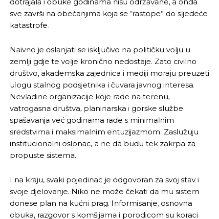
dotrajala i obuke godinama nisu održavane, a onda
sve završi na obećanjima koja se “rastope” do sljedeće
katastrofe.
Naivno je oslanjati se isključivo na političku volju u
zemlji gdje te volje kronično nedostaje. Zato civilno
društvo, akademska zajednica i mediji moraju preuzeti
ulogu stalnog podsjetnika i čuvara javnog interesa.
Nevladine organizacije koje rade na terenu,
vatrogasna društva, planinarska i gorske službe
spašavanja već godinama rade s minimalnim
sredstvima i maksimalnim entuzijazmom. Zaslužuju
institucionalni oslonac, a ne da budu tek zakrpa za
propuste sistema.
I na kraju, svaki pojedinac je odgovoran za svoj stav i
svoje djelovanje. Niko ne može čekati da mu sistem
Pusti priču da živi!
Pusti priču da živi!
donese plan na kućni prag. Informisanje, osnovna
obuka, razgovor s komšijama i porodicom su koraci