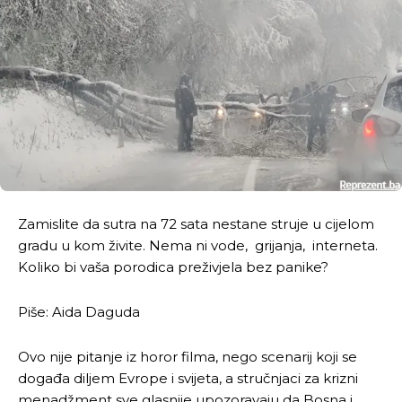
Zamislite da sutra na 72 sata nestane struje u cijelom
gradu u kom živite. Nema ni vode, grijanja, interneta.
Koliko bi vaša porodica preživjela bez panike?
Piše: Aida Daguda
Ovo nije pitanje iz horor filma, nego scenarij koji se
događa diljem Evrope i svijeta, a stručnjaci za krizni
menadžment sve glasnije upozoravaju da Bosna i