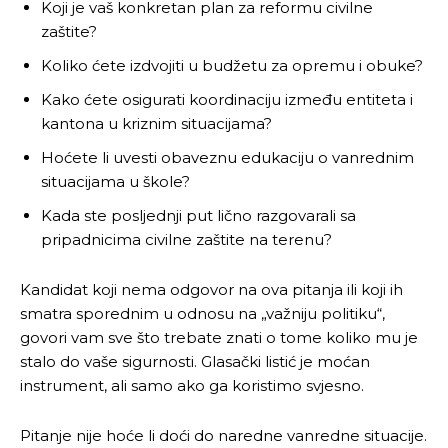
Koji je vaš konkretan plan za reformu civilne
zaštite?
Koliko ćete izdvojiti u budžetu za opremu i obuke?
Kako ćete osigurati koordinaciju između entiteta i
kantona u kriznim situacijama?
Hoćete li uvesti obaveznu edukaciju o vanrednim
situacijama u škole?
Kada ste posljednji put lično razgovarali sa
pripadnicima civilne zaštite na terenu?
Kandidat koji nema odgovor na ova pitanja ili koji ih
smatra sporednim u odnosu na „važniju politiku“,
govori vam sve što trebate znati o tome koliko mu je
stalo do vaše sigurnosti. Glasački listić je moćan
instrument, ali samo ako ga koristimo svjesno.
Pitanje nije hoće li doći do naredne vanredne situacije.