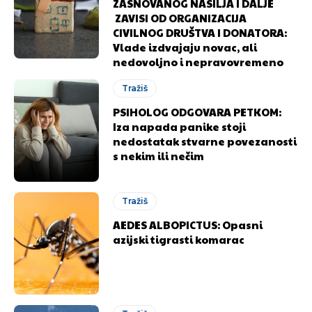
ZASNOVANOG NASILJA I DALJE
ZAVISI OD ORGANIZACIJA
CIVILNOG DRUŠTVA I DONATORA:
Vlade izdvajaju novac, ali
nedovoljno i nepravovremeno
Tražiš
PSIHOLOG ODGOVARA PETKOM:
Iza napada panike stoji
nedostatak stvarne povezanosti
s nekim ili nečim
Tražiš
AEDES ALBOPICTUS: Opasni
azijski tigrasti komarac