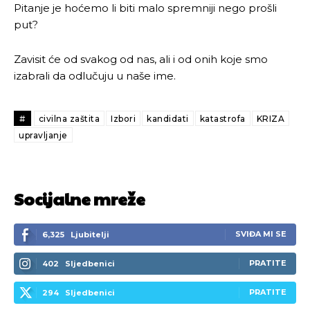
Pitanje je hoćemo li biti malo spremniji nego prošli
put?
Zavisit će od svakog od nas, ali i od onih koje smo
izabrali da odlučuju u naše ime.
#
civilna zaštita
Izbori
kandidati
katastrofa
KRIZA
upravljanje
Socijalne mreže
SVIĐA MI SE
6,325
Ljubitelji
PRATITE
402
Sljedbenici
PRATITE
294
Sljedbenici