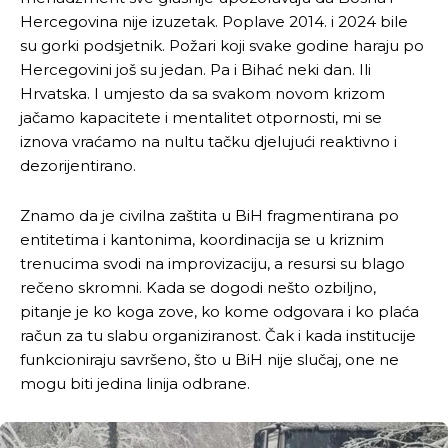
Hercegovina nije izuzetak. Poplave 2014. i 2024 bile
su gorki podsjetnik. Požari koji svake godine haraju po
Hercegovini još su jedan. Pa i Bihać neki dan. Ili
Hrvatska. I umjesto da sa svakom novom krizom
jačamo kapacitete i mentalitet otpornosti, mi se
iznova vraćamo na nultu tačku djelujući reaktivno i
dezorijentirano.
Znamo da je civilna zaštita u BiH fragmentirana po
entitetima i kantonima, koordinacija se u kriznim
trenucima svodi na improvizaciju, a resursi su blago
rečeno skromni. Kada se dogodi nešto ozbiljno,
pitanje je ko koga zove, ko kome odgovara i ko plaća
račun za tu slabu organiziranost. Čak i kada institucije
funkcioniraju savršeno, što u BiH nije slučaj, one ne
mogu biti jedina linija odbrane.