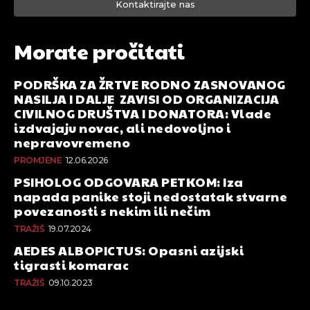
Kontaktirajte nas
Morate pročitati
PODRŠKA ZA ŽRTVE RODNO ZASNOVANOG
NASILJA I DALJE ZAVISI OD ORGANIZACIJA
CIVILNOG DRUŠTVA I DONATORA: Vlade
izdvajaju novac, ali nedovoljno i
nepravovremeno
PROMJENE
12.06.2026
PSIHOLOG ODGOVARA PETKOM: Iza
napada panike stoji nedostatak stvarne
povezanosti s nekim ili nečim
TRAŽIŠ
19.07.2024
AEDES ALBOPICTUS: Opasni azijski
tigrasti komarac
TRAŽIŠ
09.10.2023