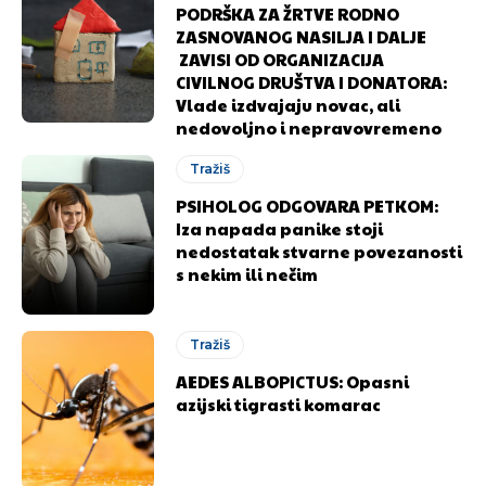
PODRŠKA ZA ŽRTVE RODNO
ZASNOVANOG NASILJA I DALJE
ZAVISI OD ORGANIZACIJA
CIVILNOG DRUŠTVA I DONATORA:
Vlade izdvajaju novac, ali
nedovoljno i nepravovremeno
Tražiš
PSIHOLOG ODGOVARA PETKOM:
Iza napada panike stoji
nedostatak stvarne povezanosti
s nekim ili nečim
Tražiš
AEDES ALBOPICTUS: Opasni
azijski tigrasti komarac