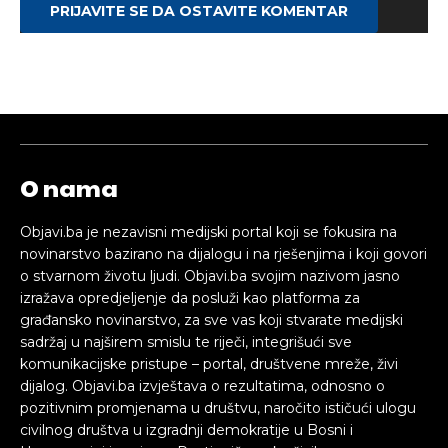
PRIJAVITE SE DA OSTAVITE KOMENTAR
O nama
Objavi.ba je nezavisni medijski portal koji se fokusira na
novinarstvo bazirano na dijalogu i na rješenjima i koji govori
o stvarnom životu ljudi. Objavi.ba svojim nazivom jasno
izražava opredjeljenje da posluži kao platforma za
građansko novinarstvo, za sve vas koji stvarate medijski
sadržaj u najširem smislu te riječi, integrišući sve
komunikacijske pristupe – portal, društvene mreže, živi
dijalog. Objavi.ba izvještava o rezultatima, odnosno o
pozitivnim promjenama u društvu, naročito ističući ulogu
civilnog društva u izgradnji demokratije u Bosni i