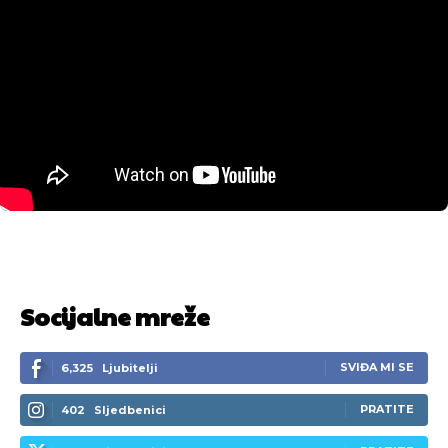
Socijalne mreže
SVIĐA MI SE
6,325
Ljubitelji
PRATITE
402
Sljedbenici