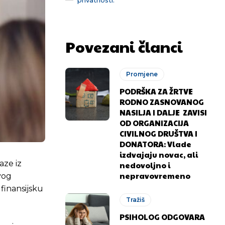
Povezani članci
Promjene
PODRŠKA ZA ŽRTVE
RODNO ZASNOVANOG
NASILJA I DALJE ZAVISI
OD ORGANIZACIJA
CIVILNOG DRUŠTVA I
DONATORA: Vlade
izdvajaju novac, ali
aze iz
nedovoljno i
nepravovremeno
vog
finansijsku
Tražiš
PSIHOLOG ODGOVARA