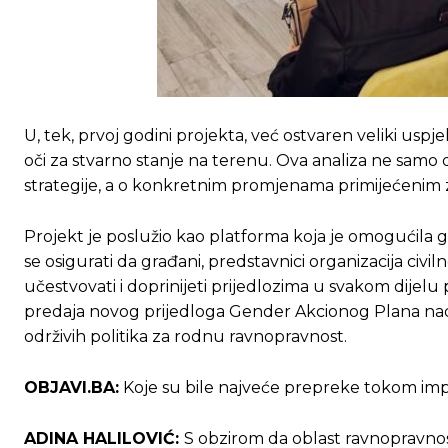
[wpuf_form id=”7463”]
[wpuf_form id=”7463”]
U, tek, prvoj godini projekta, već ostvaren veliki uspje
oči za stvarno stanje na terenu. Ova analiza ne samo da
strategije, a o konkretnim promjenama primijećenim 
Projekt je poslužio kao platforma koja je omogućila 
se osigurati da građani, predstavnici organizacija civiln
učestvovati i doprinijeti prijedlozima u svakom dijelu
predaja novog prijedloga Gender Akcionog Plana nadl
održivih politika za rodnu ravnopravnost.
OBJAVI.BA:
Koje su bile najveće prepreke tokom imple
ADINA HALILOVIĆ:
S obzirom da oblast ravnopravnosti