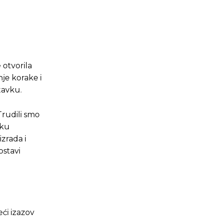
 otvorila
nje korake i
tavku.
Trudili smo
iku
zrada i
ostavi
eći izazov