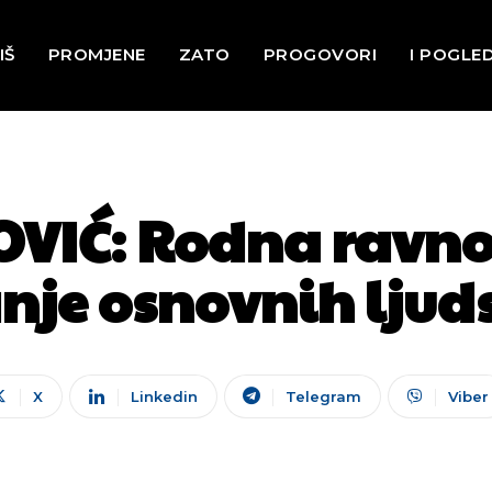
IŠ
PROMJENE
ZATO
PROGOVORI
I POGLE
VIĆ: Rodna ravno
nje osnovnih ljud
X
Linkedin
Telegram
Viber