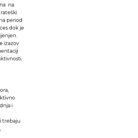
ana na
rateški
 na period
ces dok je
jenjen.
e izazov
entaciji
ktivnosti.
ora,
ktivno
dnja i
i trebaju
,