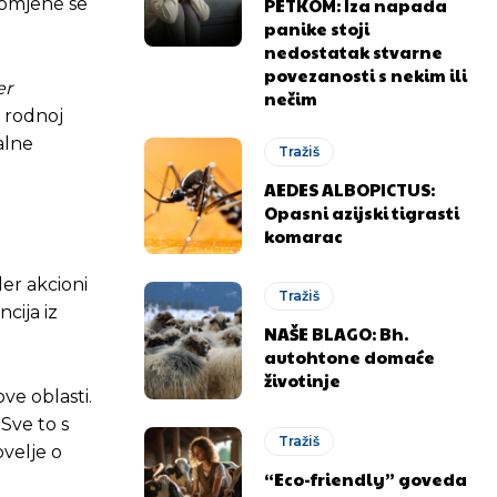
PETKOM: Iza napada
romjene se
panike stoji
nedostatak stvarne
povezanosti s nekim ili
er
nečim
o rodnoj
alne
Tražiš
AEDES ALBOPICTUS:
Opasni azijski tigrasti
komarac
er akcioni
Tražiš
cija iz
NAŠE BLAGO: Bh.
autohtone domaće
životinje
ove oblasti.
 Sve to s
Tražiš
velje o
“Eco-friendly” goveda