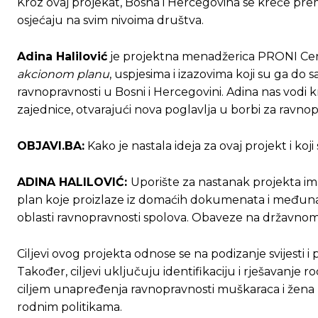
Kroz ovaj projekat, Bosna i Hercegovina se kreće pr
osjećaju na svim nivoima društva.
Adina Halilović
je projektna menadžerica PRONI Centr
akcionom planu
, uspjesima i izazovima koji su ga do s
ravnopravnosti u Bosni i Hercegovini. Adina nas vodi k
zajednice, otvarajući nova poglavlja u borbi za ravno
OBJAVI.BA:
Kako je nastala ideja za ovaj projekt i koji 
ADINA HALILOVIĆ:
Uporište za nastanak projekta im
plan koje proizlaze iz domaćih dokumenata i međunar
oblasti ravnopravnosti spolova. Obaveze na državnom 
Ciljevi ovog projekta odnose se na podizanje svijesti i 
Također, ciljevi uključuju identifikaciju i rješavanje r
ciljem unapređenja ravnopravnosti muškaraca i žena 
rodnim politikama.