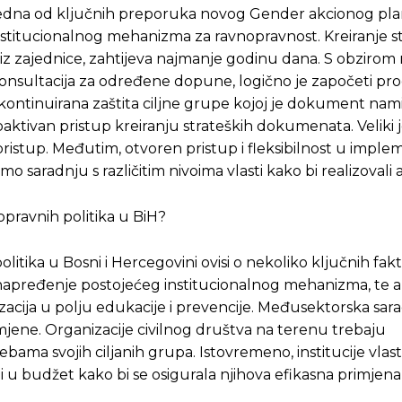
. Jedna od ključnih preporuka novog Gender akcionog pl
nstitucionalnog mehanizma za ravnopravnost. Kreiranje st
 iz zajednice, zahtijeva najmanje godinu dana. S obzirom
sultacija za određene dopune, logično je započeti pro
 kontinuirana zaštita ciljne grupe kojoj je dokument nami
aktivan pristup kreiranju strateških dokumenata. Veliki j
ristup. Međutim, otvoren pristup i fleksibilnost u implem
saradnju s različitim nivoima vlasti kako bi realizovali a
ravnih politika u BiH?
tika u Bosni i Hercegovini ovisi o nekoliko ključnih fakt
unapređenje postojećeg institucionalnog mehanizma, te a
acija u polju edukacije i prevencije. Međusektorska sara
omjene. Organizacije civilnog društva na terenu trebaju
ma svojih ciljanih grupa. Istovremeno, institucije vlast
i u budžet kako bi se osigurala njihova efikasna primjena