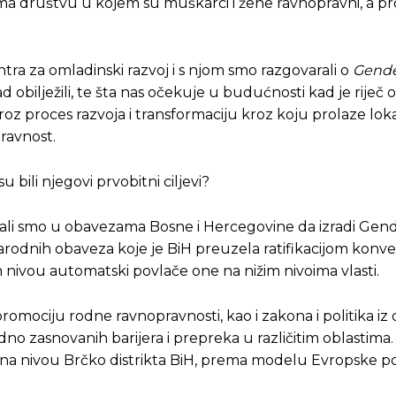
ema društvu u kojem su muškarci i žene ravnopravni, a p
a za omladinski razvoj i s njom smo razgovarali o
Gend
ad obilježili, te šta nas očekuje u budućnosti kad je riječ 
roz proces razvoja i transformaciju kroz koju prolaze lok
pravnost.
su bili njegovi prvobitni ciljevi?
ali smo u obavezama Bosne i Hercegovine da izradi Gend
odnih obaveza koje je BiH preuzela ratifikacijom konven
nivou automatski povlače one na nižim nivoima vlasti.
promociju rodne ravnopravnosti, kao i zakona i politika iz 
odno zasnovanih barijera i prepreka u različitim oblastima.
na nivou Brčko distrikta BiH, prema modelu Evropske po