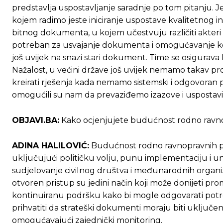
predstavlja uspostavljanje saradnje po tom pitanju
kojem radimo jeste iniciranje uspostave kvalitetnog i
bitnog dokumenta, u kojem učestvuju različiti akteri
potreban za usvajanje dokumenta i omogućavanje kon
još uvijek na snazi stari dokument. Time se osigurava
Nažalost, u većini države još uvijek nemamo takav pro
kreirati rješenja kada nemamo sistemski i odgovoran p
omogućili su nam da prevaziđemo izazove i uspostavimo 
OBJAVI.BA:
Kako ocjenjujete budućnost rodno ravnop
ADINA HALILOVIĆ:
Budućnost rodno ravnopravnih poli
uključujući političku volju, punu implementaciju i 
sudjelovanje civilnog društva i međunarodnih organiz
otvoren pristup su jedini način koji može donijeti pr
kontinuiranu podršku kako bi mogle odgovarati potreba
prihvatiti da strateški dokumenti moraju biti uključen
omogućavajući zajednički monitoring.