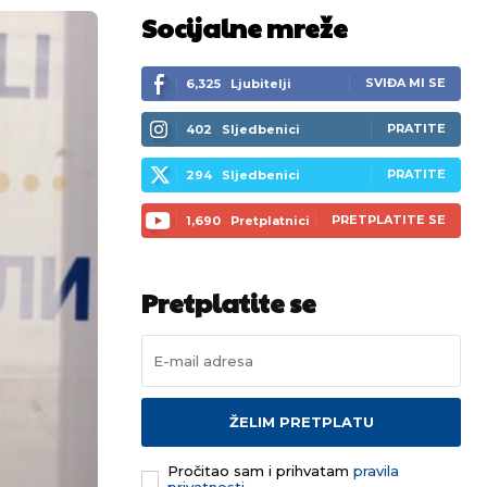
Socijalne mreže
SVIĐA MI SE
6,325
Ljubitelji
PRATITE
402
Sljedbenici
PRATITE
294
Sljedbenici
PRETPLATITE SE
1,690
Pretplatnici
Pretplatite se
ŽELIM PRETPLATU
Pročitao sam i prihvatam
pravila
privatnosti.