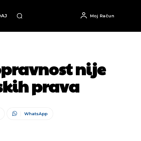
DAJ
Moj Račun
pravnost nije
skih prava
WhatsApp