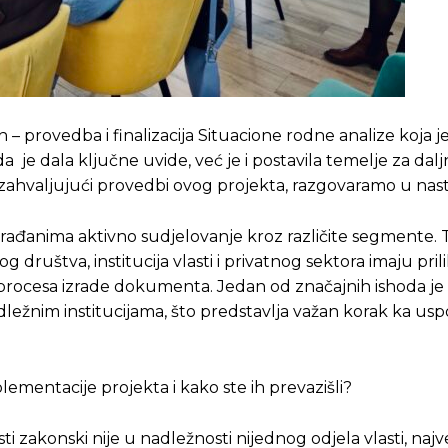
h – provedba i finalizacija Situacione rodne analize koja je
 je dala ključne uvide, već je i postavila temelje za dalj
zahvaljujući provedbi ovog projekta, razgovaramo u nas
građanima aktivno sudjelovanje kroz različite segmente. 
og društva, institucija vlasti i privatnog sektora imaju pril
 procesa izrade dokumenta. Jedan od značajnih ishoda je i
ežnim institucijama, što predstavlja važan korak ka usp
mentacije projekta i kako ste ih prevazišli?
 zakonski nije u nadležnosti nijednog odjela vlasti, najv