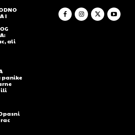
RODNO
 I
NOG
A:
c, ali
A
 panike
arne
ili
Opasni
arac