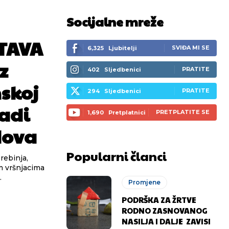
Socijalne mreže
TAVA
SVIĐA MI SE
6,325
Ljubitelji
z
PRATITE
402
Sljedbenici
nskoj
PRATITE
294
Sljedbenici
adi
PRETPLATITE SE
1,690
Pretplatnici
dova
Popularni članci
im vršnjacima
.
Promjene
PODRŠKA ZA ŽRTVE
RODNO ZASNOVANOG
NASILJA I DALJE ZAVISI