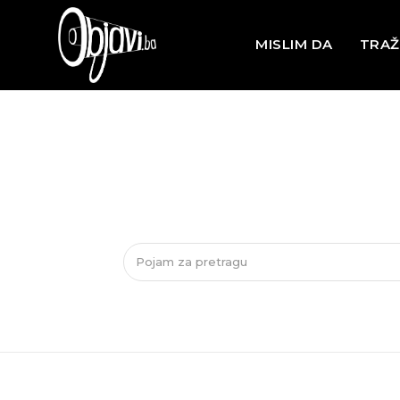
MISLIM DA
TRAŽ
Pojam za pretragu