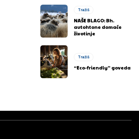
Tražiš
NAŠE BLAGO: Bh.
autohtone domaće
životinje
Tražiš
“Eco-friendly” goveda