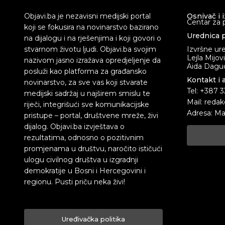
Objavi.ba je nezavisni medijski portal
Osnivač i 
Centar za 
koji se fokusira na novinarstvo bazirano
Urednica p
na dijalogu i na rješenjima i koji govori o
stvarnom životu ljudi. Objavi.ba svojim
Izvršne ur
Lejla Mijov
nazivom jasno izražava opredjeljenje da
Aida Dagud
posluži kao platforma za građansko
Kontakt i 
novinarstvo, za sve vas koji stvarate
Tel: +387 
medijski sadržaj u najširem smislu te
Mail: redak
riječi, integrišući sve komunikacijske
Adresa: Ma
pristupe – portal, društvene mreže, živi
dijalog. Objavi.ba izvještava o
rezultatima, odnosno o pozitivnim
promjenama u društvu, naročito ističući
ulogu civilnog društva u izgradnji
demokratije u Bosni i Hercegovini i
regionu. Pusti priču neka živi!
Uređivačka politika