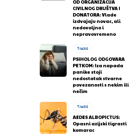
OD ORGANIZACIJA
CIVILNOG DRUŠTVA I
DONATORA: Vlade
izdvajaju novac, ali
nedovoljno i
nepravovremeno
Tražiš
PSIHOLOG ODGOVARA
PETKOM: Iza napada
panike stoji
nedostatak stvarne
.ba
.ba
povezanosti s nekim ili
nečim
Tražiš
AEDES ALBOPICTUS:
Opasni azijski tigrasti
komarac