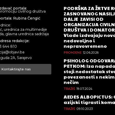
PODRŠKA ZA ŽRTVE 
izdavač portala:
promociju civilnog društva
ZASNOVANOG NASILJA
DALJE ZAVISI OD
ortala: Rubina Čengić
ORGANIZACIJA CIVIL
ednice:
DRUŠTVA I DONATOR
ić, urednica za multimedije
a, glavna urednica sadržaja
Vlade izdvajaju nova
nedovoljno i
adresa redakcije:
nepravovremeno
33 644 810
cija@objavi.ba
PROMJENE
12.06.2026
guda 2A, Sarajevo
PSIHOLOG ODGOVAR
PETKOM: Iza napada
Kontaktirajte nas
stoji nedostatak stv
povezanosti s nekim 
nečim
TRAŽIŠ
19.07.2024
AEDES ALBOPICTUS: 
azijski tigrasti kom
TRAŽIŠ
09.10.2023